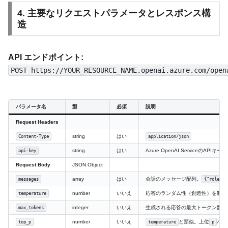
4. 主要なリクエストパラメータとレスポンス構
造
API エンドポイント:
POST https://YOUR_RESOURCE_NAME.openai.azure.com/open
パラメータ名
型
必須
説明
Request Headers
string
はい
Content-Type
application/json
string
はい
Azure OpenAI ServiceのAPIキー
api-key
Request Body
JSON Object
array
はい
会話のメッセージ配列。
messages
{"role": 
number
いいえ
応答のランダム性（創造性）を制御。0
temperature
integer
いいえ
生成される応答の最大トークン数。
max_tokens
number
いいえ
と類似。上位
パー
top_p
temperature
p