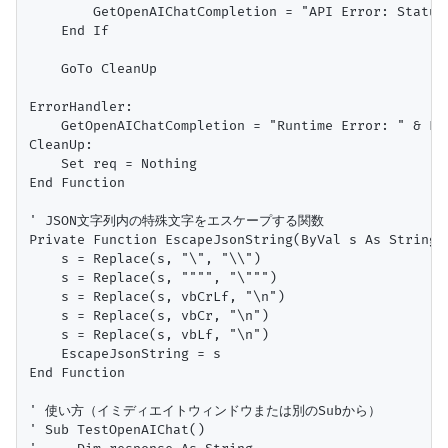
        GetOpenAIChatCompletion = "API Error: Status
    End If

    GoTo CleanUp

ErrorHandler:

    GetOpenAIChatCompletion = "Runtime Error: " & Err
CleanUp:

    Set req = Nothing

End Function

' JSON文字列内の特殊文字をエスケープする関数

Private Function EscapeJsonString(ByVal s As String) 
    s = Replace(s, "\", "\\")

    s = Replace(s, """", "\""")

    s = Replace(s, vbCrLf, "\n")

    s = Replace(s, vbCr, "\n")

    s = Replace(s, vbLf, "\n")

    EscapeJsonString = s

End Function

' 使い方（イミディエイトウィンドウまたは別のSubから）

' Sub TestOpenAIChat()
