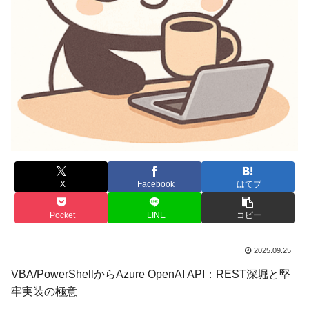
X
Facebook
はてブ
Pocket
LINE
コピー
2025.09.25
VBA/PowerShellからAzure OpenAI API：REST深堀と堅
牢実装の極意