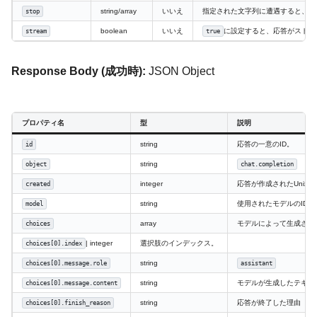
string/array
いいえ
指定された文字列に遭遇すると、モ
stop
boolean
いいえ
に設定すると、応答がストリ
stream
true
Response Body (成功時):
JSON Object
プロパティ名
型
説明
string
応答の一意のID。
id
string
object
chat.completion
integer
応答が作成されたUnix
created
string
使用されたモデルのID。
model
array
モデルによって生成され
choices
| integer
選択肢のインデックス。
choices[0].index
string
choices[0].message.role
assistant
string
モデルが生成したテキス
choices[0].message.content
string
応答が終了した理由（
choices[0].finish_reason
s