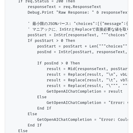
    If req.Status = 200 Then

        responseText = req.ResponseText

        Debug.Print "Raw Response: " & responseTex
        ' 最小限のJSONパース: "choices":[{"message":{"co
        ' マニアックに、InStrとReplaceで直接必要な値を取り出
        posStart = InStr(responseText, """choices"":
        If posStart > 0 Then

            posStart = posStart + Len("""choices"":[
            posEnd = InStr(posStart, responseText
            If posEnd > 0 Then

                result = Mid(responseText, posStart, 
                result = Replace(result, "\n", vb
                result = Replace(result, "\t", vb
                result = Replace(result, "\""",
                GetOpenAIChatCompletion = result

            Else

                GetOpenAIChatCompletion = "Error: Co
            End If

        Else

            GetOpenAIChatCompletion = "Error: Could n
        End If

    Else
