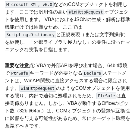
などのCOMオブジェクトを利用し
Microsoft XML, v6.0
ます。ここでは汎用性の高い
オブジェク
WinHttpRequest
トを使用します。 VBAにおけるJSONの生成・解析は標準
機能だけでは困難なため、ここでは
と正規表現（または文字列操作）
Scripting.Dictionary
を駆使し、「外部ライブラリ極力なし」の要件に沿ったマ
ニアックな実装を目指します。
重要な注意点:
VBAで外部APIを呼び出す場合、64bit環境
で
キーワードが必要となる
ステートメ
PtrSafe
Declare
ントは、WinAPI関数に直接アクセスする場合に限定され
ます。
のようなCOMオブジェクトを使用
WinHttpRequest
する限り、内部で適切に処理されるため、
は直
PtrSafe
接関係ありません。しかし、VBAが動作するOfficeのビッ
ト数（32bit/64bit）は、COMオブジェクトの登録や互換性
に影響を与える可能性があるため、常にターゲット環境を
意識すべきです。