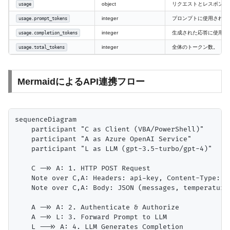
object
リクエストとレスポンス
usage
integer
プロンプトに使用された
usage.prompt_tokens
integer
生成された応答に使用さ
usage.completion_tokens
integer
全体のトークン数。
usage.total_tokens
MermaidによるAPI連携フロー
sequenceDiagram

    participant "C as Client (VBA/PowerShell)"

    participant "A as Azure OpenAI Service"

    participant "L as LLM (gpt-3.5-turbo/gpt-4)"

    C ->> A: 1. HTTP POST Request

    Note over C,A: Headers: api-key, Content-Type: ap
    Note over C,A: Body: JSON (messages, temperature,
    A ->> A: 2. Authenticate & Authorize

    A ->> L: 3. Forward Prompt to LLM

    L -->> A: 4. LLM Generates Completion
