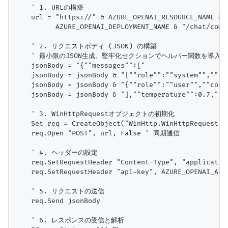
    ' 1. URLの構築

    url = "https://" & AZURE_OPENAI_RESOURCE_NAME & 
          AZURE_OPENAI_DEPLOYMENT_NAME & "/chat/comp
    ' 2. リクエストボディ (JSON) の構築

    ' 最小限のJSON生成。堅牢化セクションでヘルパー関数を導入

    jsonBody = "{""messages"":["

    jsonBody = jsonBody & "{""role"":""system"",""co
    jsonBody = jsonBody & "{""role"":""user"",""cont
    jsonBody = jsonBody & "],""temperature"":0.7,""ma
    ' 3. WinHttpRequestオブジェクトの初期化

    Set req = CreateObject("WinHttp.WinHttpRequest.5.
    req.Open "POST", url, False ' 同期通信

    ' 4. ヘッダーの設定

    req.SetRequestHeader "Content-Type", "application
    req.SetRequestHeader "api-key", AZURE_OPENAI_API_
    ' 5. リクエストの送信

    req.Send jsonBody

    ' 6. レスポンスの受信と解析
