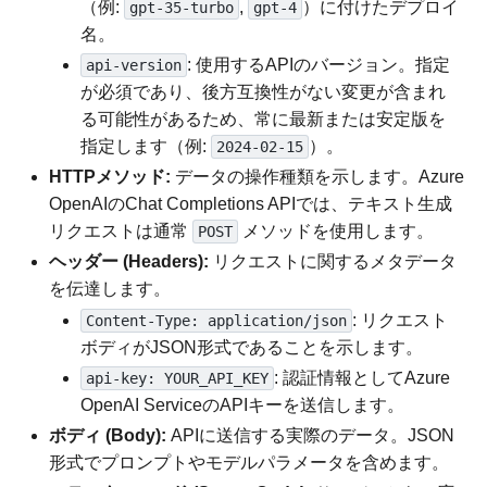
（例:
,
）に付けたデプロイ
gpt-35-turbo
gpt-4
名。
: 使用するAPIのバージョン。指定
api-version
が必須であり、後方互換性がない変更が含まれ
る可能性があるため、常に最新または安定版を
指定します（例:
）。
2024-02-15
HTTPメソッド:
データの操作種類を示します。Azure
OpenAIのChat Completions APIでは、テキスト生成
リクエストは通常
メソッドを使用します。
POST
ヘッダー (Headers):
リクエストに関するメタデータ
を伝達します。
: リクエスト
Content-Type: application/json
ボディがJSON形式であることを示します。
: 認証情報としてAzure
api-key: YOUR_API_KEY
OpenAI ServiceのAPIキーを送信します。
ボディ (Body):
APIに送信する実際のデータ。JSON
形式でプロンプトやモデルパラメータを含めます。