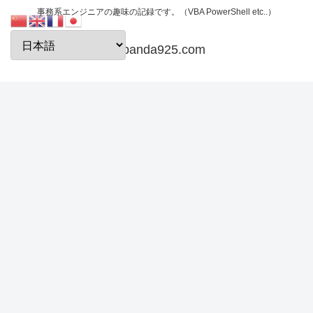
事務系エンジニアの趣味の記録です。（VBA PowerShell etc..）
papanda925.com