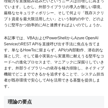
理能力を直接組み込みたいというニーズは日増しに高まっ
ています。しかし、外部ライブラリの導入が難しい環境、
厳格なセキュリティポリシー、そして何より「既存スクリ
プト資産を最大限活用したい」という制約の中で、どのよ
うに堅牢かつ効率的にAIと連携すればよいのでしょうか。
本記事では、VBAおよびPowerShellからAzure OpenAI
ServiceのREST APIを直接呼び出す手法に焦点を当てま
す。単なるHowToに留まらず、APIの内部動作、潜在的な
落とし穴、そして最小実装から実運用に耐えうる堅牢なコ
ードへの進化プロセスまで、マニアックに深掘りしていき
ます。外部ライブラリへの依存を極力排除し、ネイティブ
機能でどこまでできるかを追求することで、システム担当
者が既存環境で安心してAIを活用できる基盤を提供しま
す。
理論の要点