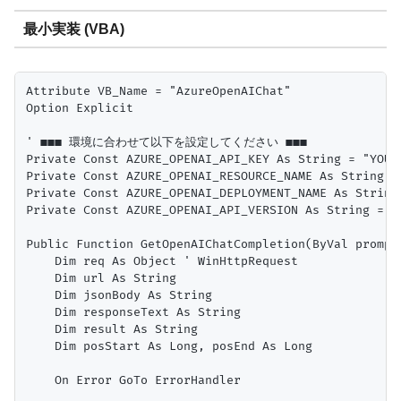
最小実装 (VBA)
Attribute VB_Name = "AzureOpenAIChat"

Option Explicit

' ■■■ 環境に合わせて以下を設定してください ■■■

Private Const AZURE_OPENAI_API_KEY As String = "Y
Private Const AZURE_OPENAI_RESOURCE_NAME As Strin
Private Const AZURE_OPENAI_DEPLOYMENT_NAME As Str
Private Const AZURE_OPENAI_API_VERSION As String =
Public Function GetOpenAIChatCompletion(ByVal prompt
    Dim req As Object ' WinHttpRequest

    Dim url As String

    Dim jsonBody As String

    Dim responseText As String

    Dim result As String

    Dim posStart As Long, posEnd As Long

    On Error GoTo ErrorHandler
