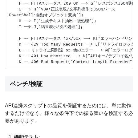
    F -- HTTPステータス 200 OK --> G["レスポンスJSON受信"]
    G --> H["VBA:正規表現/文字列操作でJSONパース
PowerShell:自動オブジェクト変換"];

    H --> I["生成テキスト抽出・後処理"];

    I --> J["結果表示/次の処理"];

    F -- HTTPステータス 4xx/5xx --> K["エラーハンドリング"
    K -- 429 Too Many Requests --> L["リトライロジッ
    L -- リトライ上限到達 or 他のエラー --> M["エラーログ記
    K -- 401 Unauthorized --> N["APIキー/デプロイ名/リ
ベンチ/検証
API連携スクリプトの品質を保証するためには、単に動作
するだけでなく、様々な条件下での振る舞いを検証する必
要があります。
機能テスト
: