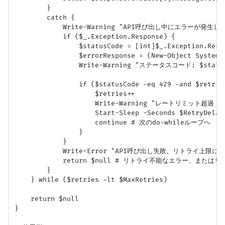
        }

        catch {

            Write-Warning "API呼び出し中にエラーが発生しました
            if ($_.Exception.Response) {

                $statusCode = [int]$_.Exception.Respo
                $errorResponse = (New-Object System.
                Write-Warning "ステータスコード: $status
                if ($statusCode -eq 429 -and $retries
                    $retries++

                    Write-Warning "レートリミット超過 (
                    Start-Sleep -Seconds $RetryDelayS
                    continue # 次のdo-whileループへ

                }

            }

            Write-Error "API呼び出し失敗。リトライ上
            return $null # リトライ不能なエラー、または
        }

    } while ($retries -lt $MaxRetries)

    return $null

}
