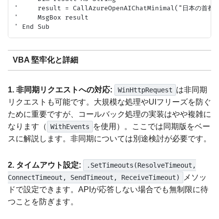
'     result = CallAzureOpenAIChatMinimal("日本の首
'     MsgBox result

VBA 堅牢化と詳細
1. 非同期リクエストへの対応:
は非同期
WinHttpRequest
リクエストも可能です。大規模な処理やUIフリーズを防ぐ
ために重要ですが、コールバック処理の実装はやや複雑に
なります（
を使用）。ここでは同期版をベー
WithEvents
スに解説します。非同期については別途検討が必要です。
2. タイムアウト設定:
.SetTimeouts(ResolveTimeout,
メソッ
ConnectTimeout, SendTimeout, ReceiveTimeout)
ドで設定できます。APIが応答しない場合でも無制限に待
つことを防ぎます。