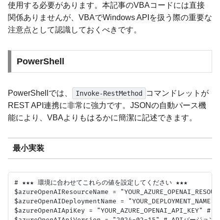
使用する必要があります。本記事のVBAコードには直接
関係ありませんが、VBAでWindows APIを扱う際の重要な
注意点として認識しておくべきです。
PowerShell
PowerShellでは、
コマンドレットが
Invoke-RestMethod
REST API連携に非常に強力です。JSONの自動パース機
能により、VBAよりもはるかに簡潔に記述できます。
最小実装
# ★★★ 環境に合わせてこれらの値を設定してください ★★★

$azureOpenAIResourceName = "YOUR_AZURE_OPENAI_RESOUR
$azureOpenAIDeploymentName = "YOUR_DEPLOYMENT_NAME" 
$azureOpenAIApiKey = "YOUR_AZURE_OPENAI_API_KEY" # 
$azureOpenAIApiVersion = "2024-02-15" # APIバージョン
