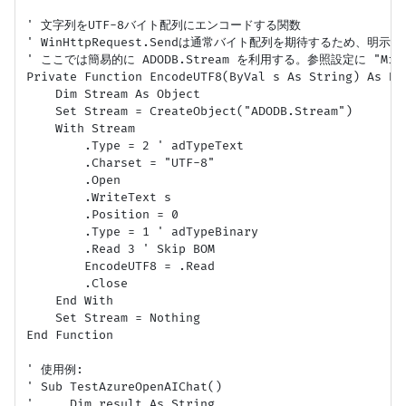
' 文字列をUTF-8バイト配列にエンコードする関数

' WinHttpRequest.Sendは通常バイト配列を期待するため、明示的
' ここでは簡易的に ADODB.Stream を利用する。参照設定に "Microsof
Private Function EncodeUTF8(ByVal s As String) As Byt
    Dim Stream As Object

    Set Stream = CreateObject("ADODB.Stream")

    With Stream

        .Type = 2 ' adTypeText

        .Charset = "UTF-8"

        .Open

        .WriteText s

        .Position = 0

        .Type = 1 ' adTypeBinary

        .Read 3 ' Skip BOM

        EncodeUTF8 = .Read

        .Close

    End With

    Set Stream = Nothing

End Function

' 使用例:

' Sub TestAzureOpenAIChat()

'     Dim result As String
