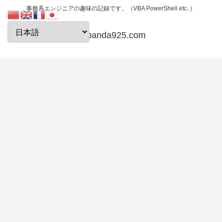
事務系エンジニアの趣味の記録です。（VBA PowerShell etc..）
papanda925.com