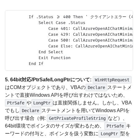
        If .Status >= 400 Then ' クライアントエラー (
            Select Case .Status

                Case 401: CallAzureOpenAICha
                Case 429: CallAzureOpenAICha
                Case 500: CallAzureOpenAIChatMin
                Case Else: CallAzureOpenAIChatMinim
            End Select

            Exit Function

5. 64bit対応/PtrSafe/LongPtrについて:
WinHttpRequest
はCOMオブジェクトであり、VBAの
ステートメ
Declare
ントで直接Windows APIを呼び出すわけではないため、
や
は直接関係しません。しかし、VBA
PtrSafe
LongPtr
でもし
ステートメントを用いてWindows APIを
Declare
呼び出す場合（例:
など）、
GetPrivateProfileString
64bit環境でポインタのサイズが変わるため、
キ
PtrSafe
ーワードの付与と、ポインタを扱う変数に
型を
LongPtr