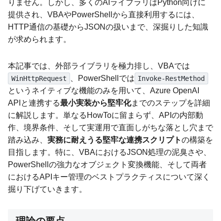
りません。しかし、多くのAIライブラリはPython向けに
提供され、VBAやPowerShellから直接利用するには、
HTTP通信の基礎からJSONの扱いまで、深掘りした知識
が求められます。
本記事では、外部ライブラリを極力排し、VBAでは
、PowerShellでは
WinHttpRequest
Invoke-RestMethod
というネイティブな機能のみを用いて、Azure OpenAI
APIと連携する
最小実装から堅牢化
までのステップを詳細
に解説します。単なるHowToに留まらず、APIの内部動
作、境界条件、そして実運用で直面しがちな落とし穴まで
踏み込み、
実務に耐えうる堅牢な連携スクリプト
の構築を
目指します。特に、VBAにおけるJSON処理の泥臭さや、
PowerShellの強力なオブジェクト変換機能、そして両者
におけるAPIキー管理のベストプラクティスについて深く
掘り下げていきます。