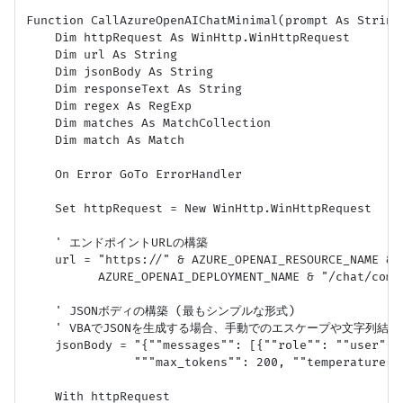
Function CallAzureOpenAIChatMinimal(prompt As String)
    Dim httpRequest As WinHttp.WinHttpRequest

    Dim url As String

    Dim jsonBody As String

    Dim responseText As String

    Dim regex As RegExp

    Dim matches As MatchCollection

    Dim match As Match

    On Error GoTo ErrorHandler

    Set httpRequest = New WinHttp.WinHttpRequest

    ' エンドポイントURLの構築

    url = "https://" & AZURE_OPENAI_RESOURCE_NAME & 
          AZURE_OPENAI_DEPLOYMENT_NAME & "/chat/comp
    ' JSONボディの構築 (最もシンプルな形式)

    ' VBAでJSONを生成する場合、手動でのエスケープや文字列結合
    jsonBody = "{""messages"": [{""role"": ""user"",
               """max_tokens"": 200, ""temperature"":
    With httpRequest
