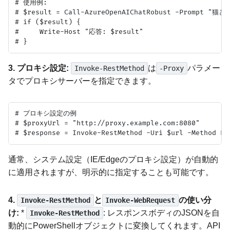
# 使用例:

# $result = Call-AzureOpenAIChatRobust -Prompt "猫
# if ($result) {

#     Write-Host "応答: $result"

3. プロキシ設定:
は
パラメー
Invoke-RestMethod
-Proxy
タでプロキシサーバーを指定できます。
# プロキシ設定の例

# $proxyUrl = "http://proxy.example.com:8080"

通常、システム設定（IE/Edgeのプロキシ設定）が自動的
に適用されますが、明示的に指定することも可能です。
4.
と
の使い分
Invoke-RestMethod
Invoke-WebRequest
け:
*
: レスポンスボディのJSONを自
Invoke-RestMethod
動的にPowerShellオブジェクトに変換してくれます。API