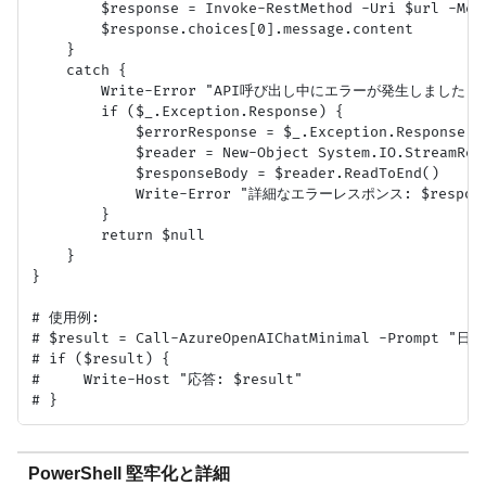
        $response = Invoke-RestMethod -Uri $url -M
        $response.choices[0].message.content

    }

    catch {

        Write-Error "API呼び出し中にエラーが発生しました: $($_
        if ($_.Exception.Response) {

            $errorResponse = $_.Exception.Response.Ge
            $reader = New-Object System.IO.StreamRead
            $responseBody = $reader.ReadToEnd()

            Write-Error "詳細なエラーレスポンス: $response
        }

        return $null

    }

}

# 使用例:

# $result = Call-AzureOpenAIChatMinimal -Prompt
# if ($result) {

#     Write-Host "応答: $result"

PowerShell 堅牢化と詳細