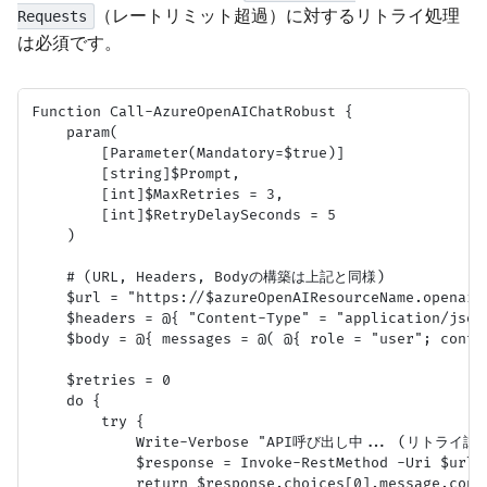
（レートリミット超過）に対するリトライ処理
Requests
は必須です。
Function Call-AzureOpenAIChatRobust {

    param(

        [Parameter(Mandatory=$true)]

        [string]$Prompt,

        [int]$MaxRetries = 3,

        [int]$RetryDelaySeconds = 5

    )

    # (URL, Headers, Bodyの構築は上記と同様)

    $url = "https://$azureOpenAIResourceName.openai.
    $headers = @{ "Content-Type" = "application/json
    $body = @{ messages = @( @{ role = "user"; conte
    $retries = 0

    do {

        try {

            Write-Verbose "API呼び出し中... (リトライ試行: 
            $response = Invoke-RestMethod -Uri $url 
            return $response.choices[0].message.conte