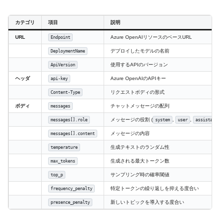
カテゴリ
項目
説明
URL
Azure OpenAIリソースのベースURL
Endpoint
デプロイしたモデルの名前
DeploymentName
使用するAPIのバージョン
ApiVersion
ヘッダ
Azure OpenAIのAPIキー
api-key
リクエストボディの形式
Content-Type
ボディ
チャットメッセージの配列
messages
メッセージの役割 (
,
,
messages[].role
system
user
assistant
メッセージの内容
messages[].content
生成テキストのランダム性
temperature
生成される最大トークン数
max_tokens
サンプリング時の確率閾値
top_p
特定トークンの繰り返しを抑える度合い
frequency_penalty
新しいトピックを導入する度合い
presence_penalty