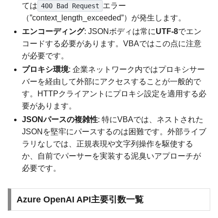
ては
エラー
400 Bad Request
（”context_length_exceeded”）が発生します。
エンコーディング
: JSONボディは常に
UTF-8
でエン
コードする必要があります。VBAではこの点に注意
が必要です。
プロキシ環境
: 企業ネットワーク内ではプロキシサー
バーを経由して外部にアクセスすることが一般的で
す。HTTPクライアントにプロキシ設定を適用する必
要があります。
JSONパースの複雑性
: 特にVBAでは、ネストされた
JSONを堅牢にパースするのは困難です。外部ライブ
ラリなしでは、正規表現や文字列操作を駆使する
か、自前でパーサーを実装する泥臭いアプローチが
必要です。
Azure OpenAI API主要引数一覧