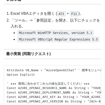
Excel VBAエディタを開く (
+
)。
Alt
F11
「ツール」->「参照設定」を開き、以下にチェックを
入れる。
Microsoft WinHTTP Services, version 5.1
Microsoft VBScript Regular Expressions 5.5
最小実装 (同期リクエスト)
Attribute VB_Name = "AzureOpenAIChat" ' 標準モジュール名
Option Explicit

' ★★★ 環境に合わせてこれらの値を設定してください ★★★

Const AZURE_OPENAI_RESOURCE_NAME As String = "YOUR_A
Const AZURE_OPENAI_DEPLOYMENT_NAME As String = "YOUR
Const AZURE_OPENAI_API_KEY As String = "YOUR_AZURE_
Const AZURE_OPENAI_API_VERSION As String = "2024-0