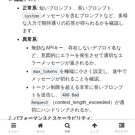
正常系
: 短いプロンプト、長いプロンプト、
メッセージを含むプロンプトなど、多様
system
な入力で期待通りの応答が得られるかを確認し
ます。
異常系
:
無効なAPIキー、存在しないデプロイ名な
ど、意図的にエラーを発生させて適切なエ
ラーメッセージが返されるか。
を極端に小さく設定し、途中で
max_tokens
メッセージが切れることを確認。
トークン制限を超える非常に長いプロンプ
トを送信し、
400 Bad
（context_length_exceeded）が適
Request
切にハンドリングされるか。
パフォーマンスとスケーラビリティ
:
レスポンスタイム計測
: 短いプロンプト、長いプ
メニュー
ホーム
検索
トップ
サイドバー
ロンプトそれぞれでAPI呼び出しにかかる時間を