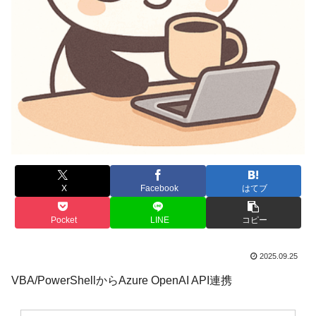
X
Facebook
はてブ
Pocket
LINE
コピー
2025.09.25
VBA/PowerShellからAzure OpenAI API連携