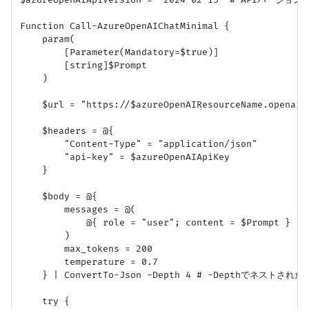
Function Call-AzureOpenAIChatMinimal {

    param(

        [Parameter(Mandatory=$true)]

        [string]$Prompt

    )

    $url = "https://$azureOpenAIResourceName.openai.
    $headers = @{

        "Content-Type" = "application/json"

        "api-key" = $azureOpenAIApiKey

    }

    $body = @{

        messages = @(

            @{ role = "user"; content = $Prompt }

        )

        max_tokens = 200

        temperature = 0.7

    } | ConvertTo-Json -Depth 4 # -Depthでネストさ
    try {
