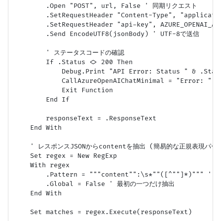
        .Open "POST", url, False ' 同期リクエスト

        .SetRequestHeader "Content-Type", "applicatio
        .SetRequestHeader "api-key", AZURE_OPENAI_API
        .Send EncodeUTF8(jsonBody) ' UTF-8で送信

        ' ステータスコードの確認

        If .Status <> 200 Then

            Debug.Print "API Error: Status " & .Statu
            CallAzureOpenAIChatMinimal = "Error: " &
            Exit Function

        End If

        responseText = .ResponseText

    End With

    ' レスポンスJSONからcontentを抽出 (簡易的な正規表現パース
    Set regex = New RegExp

    With regex

        .Pattern = """content"":\s*""([^""]*)"""
        .Global = False ' 最初の一つだけ抽出

    End With

    Set matches = regex.Execute(responseText)
