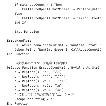
    If matches.Count > 0 Then

        CallAzureOpenAIChatMinimal = Replace(match
    Else

        CallAzureOpenAIChatMinimal = "Error: Could no
    End If

    Exit Function

ErrorHandler:

    CallAzureOpenAIChatMinimal = "Runtime Error: " & 
    Debug.Print "Runtime Error in CallAzureOpenAIChat
End Function

' JSON文字列のエスケープ処理 (簡易版)

Private Function EscapeJsonString(ByVal s As String) 
    s = Replace(s, "\", "\\")

    s = Replace(s, """", "\""")

    s = Replace(s, vbCrLf, "\n")

    s = Replace(s, vbCr, "\n")

    s = Replace(s, vbLf, "\n")

    ' 必要に応じて他の特殊文字もエスケープ

    EscapeJsonString = s

End Function
