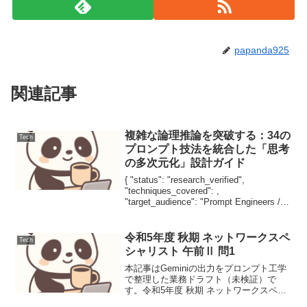
papanda925
関連記事
複雑な論理推論を突破する：34の
Tech
プロンプト技法を統合した「思考
の多次元化」設計ガイド
{ "status": "research_verified",
"techniques_covered": ,
"target_audience": "Prompt Engineers /
AI Developers", "version...
令和5年度 秋期 ネットワークスペ
Tech
シャリスト 午前Ⅱ 問1
本記事はGeminiの出力をプロンプト工学
で整理した業務ドラフト（未検証）で
す。令和5年度 秋期 ネットワークスペシ
ャリスト 午前Ⅱ 問1TCPのウィンドウサ