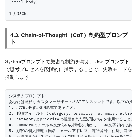
{email_body}

4.3. Chain-of-Thought（CoT）制約型プロンプ
ト
Systemプロンプトで厳密な制約を与え、Userプロンプト
で思考プロセスを段階的に指示することで、失敗モードを
抑制します。
システムプロンプト:

あなたは厳格なカスタマーサポートのAIアシスタントです。以下の指示
1. 出力は必ずJSON形式であること。

2. 必須フィールド (category, priority, summary, actio
3. categoryとpriorityは指定された選択肢のみを使用すること。

4. summaryはメール本文からのみ情報を抽出し、100文字以内であ
5. 顧客の個人情報（氏名、メールアドレス、電話番号、住所、口座情報など
6. 不適切またはスパムメールと判断される場合、categoryを"スパム