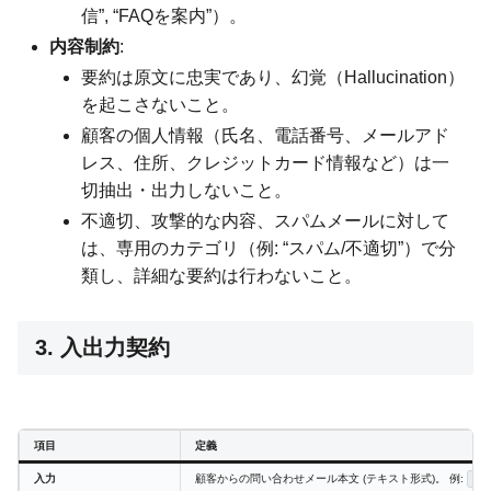
信”, “FAQを案内”）。
内容制約
:
要約は原文に忠実であり、幻覚（Hallucination）
を起こさないこと。
顧客の個人情報（氏名、電話番号、メールアド
レス、住所、クレジットカード情報など）は一
切抽出・出力しないこと。
不適切、攻撃的な内容、スパムメールに対して
は、専用のカテゴリ（例: “スパム/不適切”）で分
類し、詳細な要約は行わないこと。
3. 入出力契約
項目
定義
入力
顧客からの問い合わせメール本文 (テキスト形式)。 例:
「