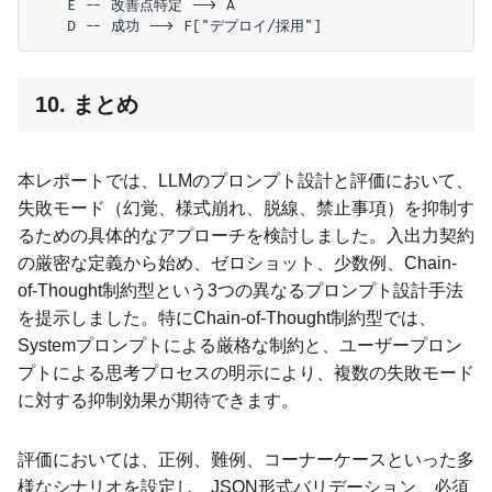
    E -- 改善点特定 --> A

10. まとめ
本レポートでは、LLMのプロンプト設計と評価において、
失敗モード（幻覚、様式崩れ、脱線、禁止事項）を抑制す
るための具体的なアプローチを検討しました。入出力契約
の厳密な定義から始め、ゼロショット、少数例、Chain-
of-Thought制約型という3つの異なるプロンプト設計手法
を提示しました。特にChain-of-Thought制約型では、
Systemプロンプトによる厳格な制約と、ユーザープロン
プトによる思考プロセスの明示により、複数の失敗モード
に対する抑制効果が期待できます。
評価においては、正例、難例、コーナーケースといった多
様なシナリオを設定し、JSON形式バリデーション、必須