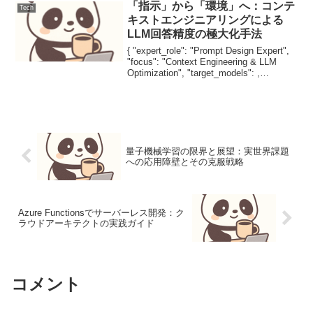
ーム画面から直接Cop...
「指示」から「環境」へ：コンテ
Tech
キストエンジニアリングによる
LLM回答精度の極大化手法
{ "expert_role": "Prompt Design Expert",
"focus": "Context Engineering & LLM
Optimization", "target_models": ,
"content_...
量子機械学習の限界と展望：実世界課題
への応用障壁とその克服戦略
Azure Functionsでサーバーレス開発：ク
ラウドアーキテクトの実践ガイド
コメント