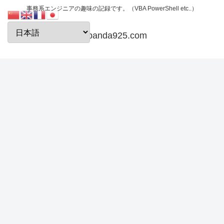
事務系エンジニアの趣味の記録です。（VBA PowerShell etc..）
papanda925.com