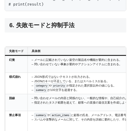
6. 失敗モードと抑制手法
失敗モード
具体例
幻覚
– メールに記載されていない架空の製品名や機能が要約に含まれる。
– 問い合わせていない事象が要約やアクションアイテムに含まれる。
様式崩れ
– JSON形式ではないテキストが出力される。
– JSONのキーが不足している、またはスペルミスがある。
–
や
が指定された選択肢以外の値になる。
category
priority
–
が100文字を超過する。
summary
脱線
– 問い合わせメールの内容と関係のない、一般的な情報や、自己紹介のよ
– 指定されたタスク範囲を超えて、顧客への直接の返信文案を作成しようと
禁止事項
–
や
に顧客の氏名、メールアドレス、電話番号、住
summary
action_items
– スパムや攻撃的なメールに対して、その内容を詳細に要約したり、不適