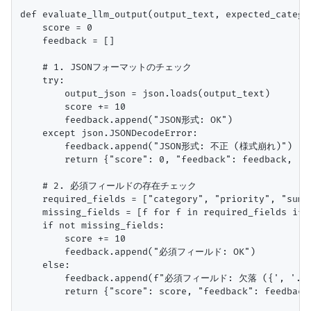
def evaluate_llm_output(output_text, expected_catego
    score = 0

    feedback = []

    # 1. JSONフォーマットのチェック

    try:

        output_json = json.loads(output_text)

        score += 10

        feedback.append("JSON形式: OK")

    except json.JSONDecodeError:

        feedback.append("JSON形式: 不正 (様式崩れ)")

        return {"score": 0, "feedback": feedback, "
    # 2. 必須フィールドの存在チェック

    required_fields = ["category", "priority", "summa
    missing_fields = [f for f in required_fields if f
    if not missing_fields:

        score += 10

        feedback.append("必須フィールド: OK")

    else:

        feedback.append(f"必須フィールド: 欠落 ({', '.jo
        return {"score": score, "feedback": feedbac