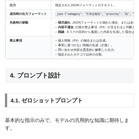
出力
指定されたJSONフォーマットのテキスト。
成功時の出力フォーマット
json {"category": "不具合報告", "priority": "
失敗時の挙動
–
様式崩れ
: JSONフォーマットが崩れた場合、または必
–
内容不適合
: 幻覚や禁止事項（PII）が含まれると判断さ
–
脱線
: タスクの目的から逸脱した内容を生成した場合は、
禁止事項
– 個人情報（PII）の抽出または生成。
– 事実に基づかない情報の生成（幻覚）。
– 問い合わせ内容を悪意的に解釈した出力。
– 指定されたカテゴリ以外の分類。
4. プロンプト設計
4.1. ゼロショットプロンプト
基本的な指示のみで、モデルの汎用的な知識に期待しま
す。