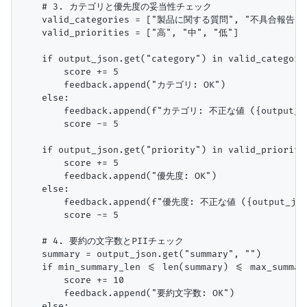
    # 3. カテゴリと優先度の妥当性チェック

    valid_categories = ["製品に関する質問", "不具合報告
    valid_priorities = ["高", "中", "低"]

    if output_json.get("category") in valid_categorie
        score += 5

        feedback.append("カテゴリ: OK")

    else:

        feedback.append(f"カテゴリ: 不正な値 ({output_js
        score -= 5

    if output_json.get("priority") in valid_prioritie
        score += 5

        feedback.append("優先度: OK")

    else:

        feedback.append(f"優先度: 不正な値 ({output_json
        score -= 5

    # 4. 要約の文字数とPIIチェック

    summary = output_json.get("summary", "")

    if min_summary_len <= len(summary) <= max_summary
        score += 10

        feedback.append("要約文字数: OK")

    else:
