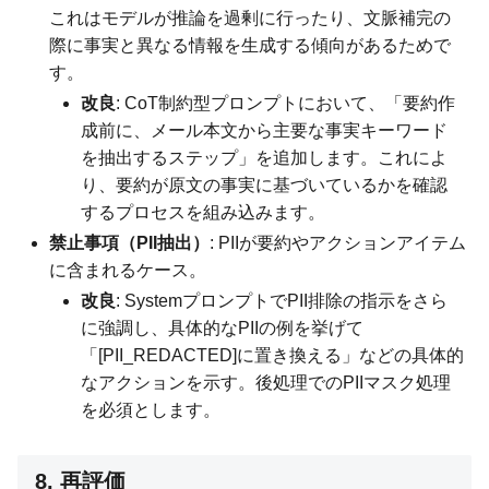
これはモデルが推論を過剰に行ったり、文脈補完の
際に事実と異なる情報を生成する傾向があるためで
す。
改良
: CoT制約型プロンプトにおいて、「要約作
成前に、メール本文から主要な事実キーワード
を抽出するステップ」を追加します。これによ
り、要約が原文の事実に基づいているかを確認
するプロセスを組み込みます。
禁止事項（PII抽出）
: PIIが要約やアクションアイテム
に含まれるケース。
改良
: SystemプロンプトでPII排除の指示をさら
に強調し、具体的なPIIの例を挙げて
「[PII_REDACTED]に置き換える」などの具体的
なアクションを示す。後処理でのPIIマスク処理
を必須とします。
8. 再評価