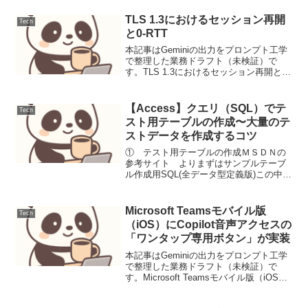
イズと往復遅延時間（RTT）から理論上
の最大伝送速度を求める計算問題。単位
TLS 1.3におけるセッション再開
Tech
変換の正...
と0-RTT
本記事はGeminiの出力をプロンプト工学
で整理した業務ドラフト（未検証）で
す。TLS 1.3におけるセッション再開と0-
RTT背景Transport Layer Security (TLS)
プロトコルは、インターネット上で安全
な通信を確...
【Access】クエリ（SQL）でテ
Tech
スト用テーブルの作成〜大量のテ
ストデータを作成するコツ
① テスト用テーブルの作成ＭＳＤＮの
参考サイト よりまずはサンプルテーブ
ル作成用SQL(全データ型定義版)この中
で、必要な項目を選んで実行すればよ
い。CREATE TABLE TestAllTypes(
MyText TEXT(50), M...
Microsoft Teamsモバイル版
Tech
（iOS）にCopilot音声アクセスの
「ワンタップ専用ボタン」が実装
本記事はGeminiの出力をプロンプト工学
で整理した業務ドラフト（未検証）で
す。Microsoft Teamsモバイル版（iOS）
にCopilot音声アクセスの「ワンタップ専
用ボタン」が実装Teams iOSアプリのホ