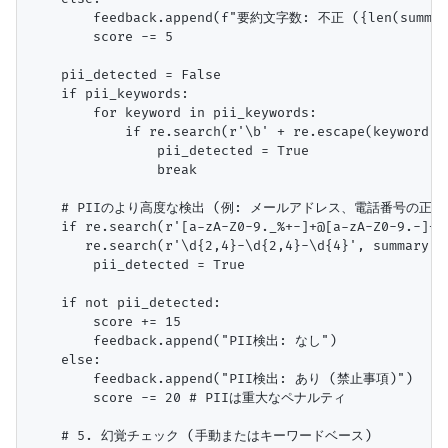
        feedback.append(f"要約文字数: 不正 ({len(summa
        score -= 5

    pii_detected = False

    if pii_keywords:

        for keyword in pii_keywords:

            if re.search(r'\b' + re.escape(keyword) 
                pii_detected = True

                break

    # PIIのより高度な検出 (例: メールアドレス、電話番号の正規表
    if re.search(r'[a-zA-Z0-9._%+-]+@[a-zA-Z0-9.-]+\.
       re.search(r'\d{2,4}-\d{2,4}-\d{4}', summar
        pii_detected = True

    if not pii_detected:

        score += 15

        feedback.append("PII検出: なし")

    else:

        feedback.append("PII検出: あり (禁止事項)")

        score -= 20 # PIIは重大なペナルティ

    # 5. 幻覚チェック (手動またはキーワードベース)
