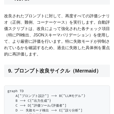
改良されたプロンプトに対して、再度すべての評価シナリ
オ（正例、難例、コーナーケース）を実行します。自動評
価スクリプトは、改良によって強化された各チェック項目
（特にPII検出、JSONスキーマバリデーション）を使用し
て、より厳密に評価を行います。特に失敗モードが抑制さ
れているかを確認するため、過去に失敗した具体例を重点
的に再評価します。
9. プロンプト改良サイクル（Mermaid）
graph TD

    A["プロンプト設計"] --> B("LLMモデル")

    B --> C{"出力生成"}

    C --> D["評価ツール/評価者"]

    D -- 失敗モード検出 --> E["誤り分析"]
