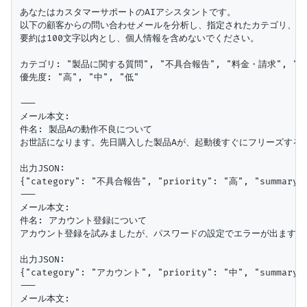
あなたはカスタマーサポートのAIアシスタントです。

以下の顧客からの問い合わせメールを分析し、指定されたカテゴリ、優先
要約は100文字以内とし、個人情報を含めないでください。

カテゴリ: "製品に関する質問", "不具合報告", "料金・請求", "ア
優先度: "高", "中", "低"

---

メール本文:

件名: 製品Aの動作不良について

お世話になります。先日購入した製品Aが、起動後すぐにフリーズする不
出力JSON:

{"category": "不具合報告", "priority": "高", "s
---

メール本文:

件名: アカウント登録について

アカウント登録を試みましたが、パスワードの設定でエラーが出ます。山田太郎 
出力JSON:

{"category": "アカウント", "priority": "中", "su
---

メール本文:
