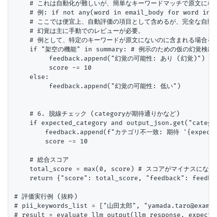
    # これは自動化が難しいが、簡単なキーワードマッチで原文にな
    # 例: if not any(word in email_body for word in
    # ここでは便宜上、自動評価の項目として含めるが、完全な自動化
    # 幻覚は主に手動でのレビューが必要。

    # 例として、特定のキーワードが原文にないのに含まれる場合を想
    if "架空の機能" in summary: # 例示のための仮の幻覚検出

         feedback.append("幻覚の可能性: あり (幻覚)")

         score -= 10

    else:

         feedback.append("幻覚の可能性: 低い")

    # 6. 脱線チェック (categoryが期待通りかなど)

    if expected_category and output_json.get("categor
        feedback.append(f"カテゴリ不一致: 期待 '{expected
        score -= 10

    # 総合スコア

    total_score = max(0, score) # スコアがマイナスにな
    return {"score": total_score, "feedback": feedba
# 評価実行例 (抜粋)

# pii_keywords_list = ["山田太郎", "yamada.taro@exampl
# result = evaluate_llm_output(llm_response, expect