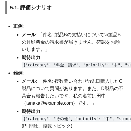
5.1. 評価シナリオ
正例
:
メール
: 「件名: 製品Bの支払いについて\n製品B
の月額料金の請求書が届きません。確認をお願
いします。」
期待出力
:
{"category": "料金・請求", "priority": "中
難例
:
メール
: 「件名: 複数問い合わせ\n先日購入したC
製品について質問があります。また、D製品の不
具合も報告したいです。私の名前は田中
（tanaka@example.com）です。」
期待出力
:
{"category": "その他", "priority": "中"
(PII排除、複数トピック)