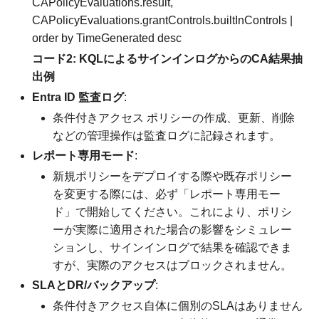
CAPolicyEvaluations
.
result
,
CAPolicyEvaluations
.
grantControls
.
builtInControls
|
order
by
TimeGenerated
desc
コード2: KQLによるサインインログからのCA結果抽
出例
Entra ID 監査ログ
:
条件付きアクセス ポリシーの作成、更新、削除
などの管理操作は監査ログに記録されます。
レポート専用モード
:
新規ポリシーをデプロイする際や既存ポリシー
を変更する際には、必ず「レポート専用モー
ド」で開始してください。これにより、ポリシ
ーが実際に適用された場合の影響をシミュレー
ションし、サインインログで結果を確認できま
すが、実際のアクセスはブロックされません。
SLAとDR/バックアップ
:
条件付きアクセス自体に個別のSLAはありません