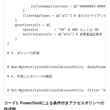
            includeApplications = @("00000003-0000-0f
        }

        clientAppTypes = @("all") # 全てのクライ
    }

    grantControls = @{

        operator        = "OR" # AND もしくは OR

        builtInControls = @("mfa") # 多要素認証要求

    }

}

# 5. ポリシーの作成

# New-MgIdentityConditionalAccessPolicy -BodyParamete
# 6. 作成したポリシーの確認

コード1: PowerShellによる条件付きアクセスポリシーの
作成例