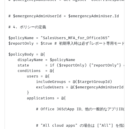
# $emergencyAdminUserId = $emergencyAdminUser.Id

# 4. ポリシーの定義

$policyName = "SalesUsers_MFA_for_Office365"

$reportOnly = $true # 初期導入時は必ず「レポート専用モード
$policyBody = @{

    displayName = $policyName

    state       = if ($reportOnly) {"reportOnly"} e
    conditions  = @{

        users = @{

            includeGroups = @($targetGroupId)

            excludeUsers = @($emergencyAdminUse
        }

        applications = @{

            # Office 365のApp ID。他の一般的なアプリIDはM
            # "All cloud apps" の場合は ["All"] を指定
