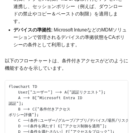
連携し、セッションポリシー（例えば、ダウンロー
ドの禁止やコピー＆ペーストの制限）を適用しま
す。
デバイスの準拠性
: Microsoft IntuneなどのMDMソリュ
ーションで管理されるデバイスの準拠状態をCAポリ
シーの条件として利用します。
以下のフローチャートは、条件付きアクセスがどのように
機能するかを示しています。
flowchart TD

    User["ユーザー"] --> A{"認証リクエスト"};

    A --> B["Microsoft Entra ID
認証"];

    B --> C{"条件付きアクセス
ポリシー評価"};

    C --|条件:ユーザー/グループ/アプリ/デバイス/場所/リスク| D
    D --|条件を満たす| E["アクセス制御を適用"];

    D --|条件を満たさない| F["アクセスをブロック"];
