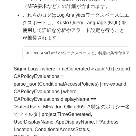
（MFA要求など）の詳細が含まれます。
これらのログはLog Analyticsワークスペースにエ
クスポートし、Kusto Query Language (KQL) を
使用して詳細な分析やアラート設定を行うこと
が推奨されます。
# Log Analyticsワークスペースで、特定の条件付き
SigninLogs
|
where
TimeGenerated
>
ago
(
7
d
)
|
extend
CAPolicyEvaluations
=
parse_json
(
ConditionalAccessPolicies
)
|
mv-expand
CAPolicyEvaluations
|
where
CAPolicyEvaluations
.
displayName
==
“SalesUsers_MFA_for_Office365”
// 特定のポリシー名
でフィルタ
|
project
TimeGenerated
,
UserDisplayName
,
AppDisplayName
,
IPAddress
,
Location
,
ConditionalAccessStatus
,