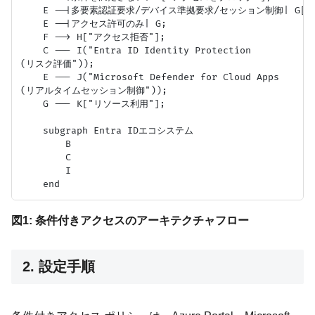
    E --|多要素認証要求/デバイス準拠要求/セッション制御| G["
    E --|アクセス許可のみ| G;

    F --> H["アクセス拒否"];

    C --- I("Entra ID Identity Protection
(リスク評価"));

    E --- J("Microsoft Defender for Cloud Apps
(リアルタイムセッション制御"));

    G --- K["リソース利用"];

    subgraph Entra IDエコシステム

        B

        C

        I

図1: 条件付きアクセスのアーキテクチャフロー
2. 設定手順