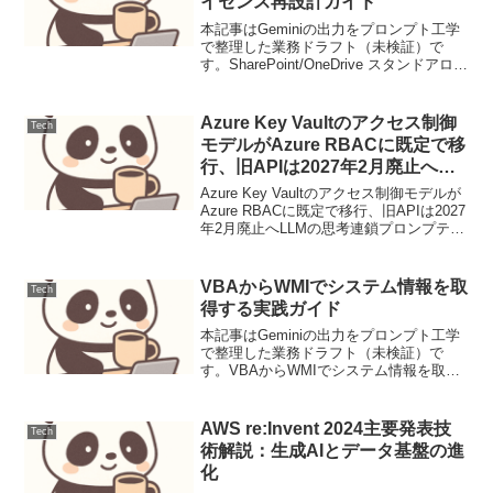
イセンス再設計ガイド
本記事はGeminiの出力をプロンプト工学
で整理した業務ドラフト（未検証）で
す。SharePoint/OneDrive スタンドアロン
プラン廃止に伴う M365 ライセンス再設
計ガイド【導入】単体プラン廃止に伴う
ライセンス移行と、統合パッケ...
Azure Key Vaultのアクセス制御
Tech
モデルがAzure RBACに既定で移
行、旧APIは2027年2月廃止へ
（運用連絡）
Azure Key Vaultのアクセス制御モデルが
Azure RBACに既定で移行、旧APIは2027
年2月廃止へLLMの思考連鎖プロンプティ
ング設計と評価1. ユースケース定義本稿
では、顧客サポートにおけるFAQからの
問い合わせ対応を自...
VBAからWMIでシステム情報を取
Tech
得する実践ガイド
本記事はGeminiの出力をプロンプト工学
で整理した業務ドラフト（未検証）で
す。VBAからWMIでシステム情報を取得
する実践ガイド背景と要件Windows
Management Instrumentation (WMI) は、
Windows...
AWS re:Invent 2024主要発表技
Tech
術解説：生成AIとデータ基盤の進
化