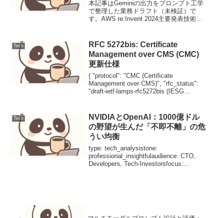
本記事はGeminiの出力をプロンプト工学
で整理した業務ドラフト（未検証）で
す。AWS re:Invent 2024主要発表技術解
説：生成AIとデータ基盤の進化AWS
re:Invent 2024は、生成AIの急速な進化と
エンタープライズで...
RFC 5272bis: Certificate
Tech
Management over CMS (CMC)
更新仕様
{ "protocol": "CMC (Certificate
Management over CMS)", "rfc_status":
"draft-ietf-lamps-rfc5272bis (IESG
Submitted)", "la...
NVIDIAとOpenAI：1000億ドル
Tech
の野望が生んだ「不即不離」の危
うい均衡
type: tech_analysistone:
professional_insightfulaudience: CTO,
Developers, Tech-Investorsfocus:
market_dynamics, chip_ar...