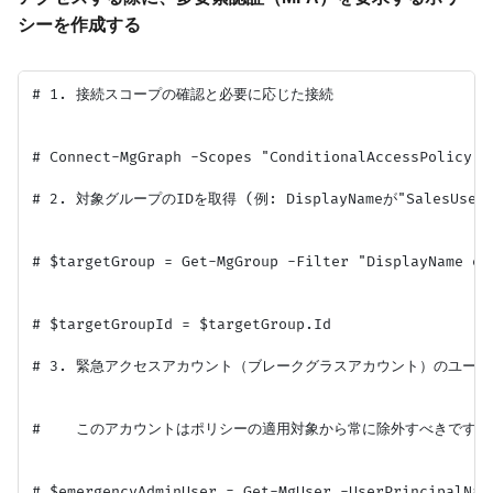
シーを作成する
# 1. 接続スコープの確認と必要に応じた接続

# Connect-MgGraph -Scopes "ConditionalAccessPolicy.Re
# 2. 対象グループのIDを取得 (例: DisplayNameが"SalesUser
# $targetGroup = Get-MgGroup -Filter "DisplayName eq 
# $targetGroupId = $targetGroup.Id

# 3. 緊急アクセスアカウント（ブレークグラスアカウント）のユーザー
#    このアカウントはポリシーの適用対象から常に除外すべきです。

# $emergencyAdminUser = Get-MgUser -UserPrincipalNam