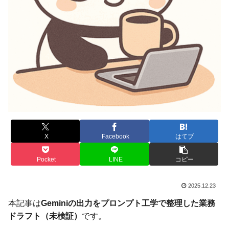
X
Facebook
はてブ
Pocket
LINE
コピー
2025.12.23
本記事は
Geminiの出力をプロンプト工学で整理した業務
ドラフト（未検証）
です。