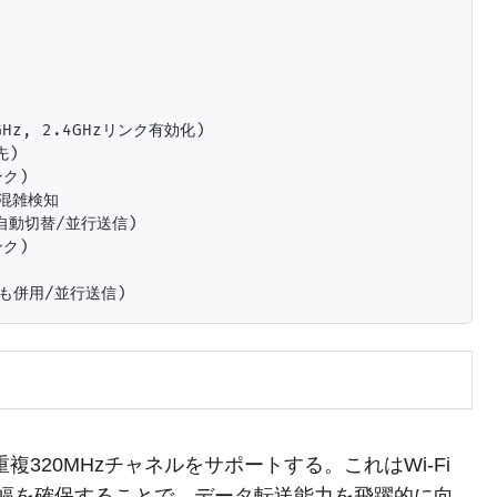
GHz, 2.4GHzリンク有効化)

)

ク)

/混雑検知

へ自動切替/並行送信)

ク)

非重複320MHzチャネルをサポートする。これはWi-Fi
帯域幅を確保することで、データ転送能力を飛躍的に向