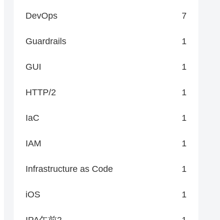
DevOps
7
Guardrails
1
GUI
1
HTTP/2
1
IaC
1
IAM
1
Infrastructure as Code
1
iOS
1
IPA午前2
1