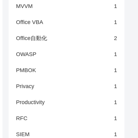
MVVM
1
Office VBA
1
Office自動化
2
OWASP
1
PMBOK
1
Privacy
1
Productivity
1
RFC
1
SIEM
1