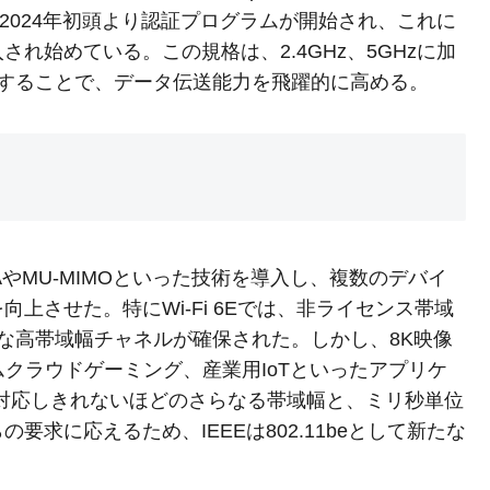
す。2024年初頭より認証プログラムが開始され、これに
れ始めている。この規格は、2.4GHz、5GHzに加
用することで、データ伝送能力を飛躍的に高める。
Eは、OFDMAやMU-MIMOといった技術を導入し、複数のデバイ
上させた。特にWi-Fi 6Eでは、非ライセンス帯域
ンな高帯域幅チャネルが確保された。しかし、8K映像
ムクラウドゲーミング、産業用IoTといったアプリケ
は対応しきれないほどのさらなる帯域幅と、ミリ秒単位
求に応えるため、IEEEは802.11beとして新たな