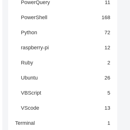
PowerQuery
11
PowerShell
168
Python
72
raspberry-pi
12
Ruby
2
Ubuntu
26
VBScript
5
VScode
13
Terminal
1