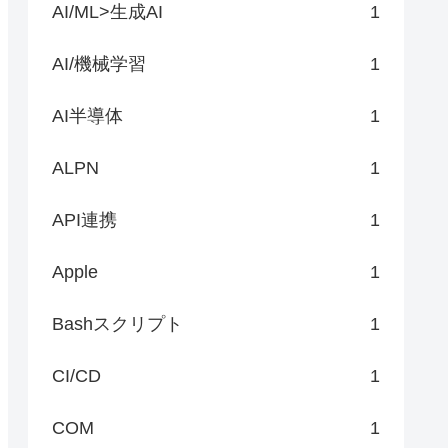
AI/ML>生成AI
1
AI/機械学習
1
AI半導体
1
ALPN
1
API連携
1
Apple
1
Bashスクリプト
1
CI/CD
1
COM
1