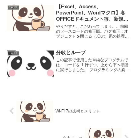
合わせれば、VBAで文字列がらみの関数
を使って１データ毎に変換を駆使する作
【Excel、Access、
EXCEL
りよりも、高速...
PowerPoint、Wordマクロ】各
OFFICEドキュメント毎、新規作
成を行うマクロのサンプル一覧
やりだすと、こだわってしまう。。前回
２ バグ修正 コンパイルオプシ
のソースコードの修正版。バグ修正：オ
ブジェクトを閉じる（.Quit）系の処理が
ョンで参照設定のスイッチフラグ
すっぽり抜けていたので追
追加
加。 これは恥ずかし
い。。。機能追加：コンパイルオプショ
分岐とループ
EXCEL
ンで参照設定のスイッチフラグ追加こ...
この記事で使用した単純なプログラムで
は、コードを 1 行ずつ、上から下へ順番
に実行しました。 プログラミングの真価
は、1 つ以上の条件を指定して、どのコ
ード行を実行するかをその条件に基づい
て決定できることにあります。 同じ操作
を多くの回数繰...
Wi-Fi 7の技術とメリット