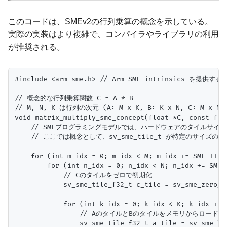
このコードは、SMEv2の行列乗算の概念を示している。
実際の実装はより複雑で、コンパイラやライブラリの利用
が推奨される。
#include <arm_sme.h> // Arm SME intrinsics を提供
// 概念的な行列乗算関数 C = A * B

// M, N, K は行列の次元 (A: M x K, B: K x N, C: M x N)

void matrix_multiply_sme_concept(float *C, const flo
    // SMEプログラミングモデルでは、ハードウェアのタイルサイ
    // ここでは概念として、sv_sme_tile_t が特定のサイズの
    for (int m_idx = 0; m_idx < M; m_idx += SME_TILE_
        for (int n_idx = 0; n_idx < N; n_idx += SME_T
            // Cのタイルをゼロで初期化

            sv_sme_tile_f32_t c_tile = sv_sme_zero_f3
            for (int k_idx = 0; k_idx < K; k_idx += S
                // AのタイルとBのタイルをメモリからロード

                sv_sme_tile_f32_t a_tile = sv_sme_lo