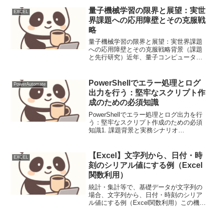
量子機械学習の限界と展望：実世
EXCEL
界課題への応用障壁とその克服戦
略
量子機械学習の限界と展望：実世界課題
への応用障壁とその克服戦略背景（課題
と先行研究）近年、量子コンピュータの
発展は目覚ましく、それに伴い量子機械
学習（QML）が新たな計算パラダイムと
して注目されています。Shorのアルゴリ
PowerShellでエラー処理とログ
PowerAutomate
ズムやGrover...
出力を行う：堅牢なスクリプト作
成のための必須知識
PowerShellでエラー処理とログ出力を行
う：堅牢なスクリプト作成のための必須
知識1. 課題背景と実務シナリオ
PowerShellスクリプトは、システム管
理、自動化タスク、データ処理などで広
く利用されています。しかし、スクリプ
【Excel】文字列から、日付・時
EXCEL
ト実行中に...
刻のシリアル値にする例（Excel
関数利用）
統計・集計等で、基礎データが文字列の
場合、文字列から、日付・時刻のシリア
ル値にする例（Excel関数利用）この機能
をオートフィル等のVBAのマクロと組み