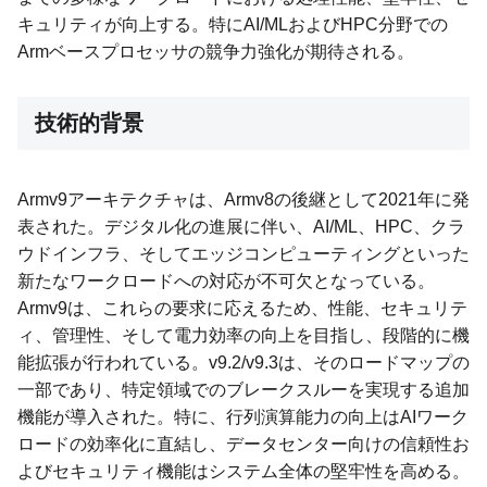
キュリティが向上する。特にAI/MLおよびHPC分野での
Armベースプロセッサの競争力強化が期待される。
技術的背景
Armv9アーキテクチャは、Armv8の後継として2021年に発
表された。デジタル化の進展に伴い、AI/ML、HPC、クラ
ウドインフラ、そしてエッジコンピューティングといった
新たなワークロードへの対応が不可欠となっている。
Armv9は、これらの要求に応えるため、性能、セキュリテ
ィ、管理性、そして電力効率の向上を目指し、段階的に機
能拡張が行われている。v9.2/v9.3は、そのロードマップの
一部であり、特定領域でのブレークスルーを実現する追加
機能が導入された。特に、行列演算能力の向上はAIワーク
ロードの効率化に直結し、データセンター向けの信頼性お
よびセキュリティ機能はシステム全体の堅牢性を高める。