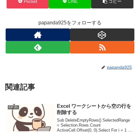
Pocket
LINE
コピー
papanda925をフォローする
papanda925
関連記事
Excel ワークシートから空の行を
EXCEL
削除する
Sub DeleteEmptyRows() SelectedRange
= Selection.Rows.Count
ActiveCell.Offset(0, 0).Select For i = 1 To
SelectedRange If ...