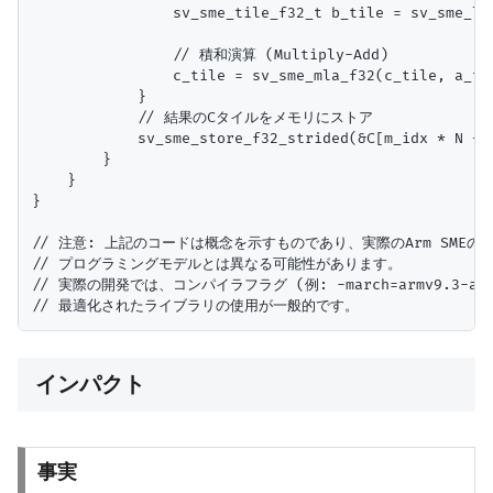
                sv_sme_tile_f32_t b_tile = sv_sme_lo
                // 積和演算 (Multiply-Add)

                c_tile = sv_sme_mla_f32(c_tile, a_til
            }

            // 結果のCタイルをメモリにストア

            sv_sme_store_f32_strided(&C[m_idx * N + n
        }

    }

}

// 注意: 上記のコードは概念を示すものであり、実際のArm SMEのintr
// プログラミングモデルとは異なる可能性があります。

// 実際の開発では、コンパイラフラグ (例: -march=armv9.3-a+sm
インパクト
事実