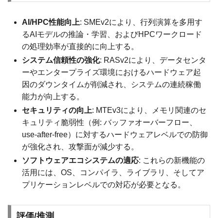
AI/HPC性能向上
: SMEv2により、行列演算を多用す
るAIモデルの推論・学習、およびHPCワークロード
の処理効率が直接的に向上する。
システム信頼性の強化
: RASv2により、データセンタ
ーやエンタープライズ環境におけるハードウェア起
因のダウンタイムが削減され、システムの連続稼働
能力が向上する。
セキュリティの向上
: MTEv3により、メモリ関連のセ
キュリティ脆弱性（例: バッファオーバーフロー、
use-after-free）に対するハードウェアレベルでの防御
が強化され、攻撃面が減少する。
ソフトウェアエコシステムの適応
: これらの新機能の
活用には、OS、コンパイラ、ライブラリ、そしてア
プリケーションレベルでの対応が必要となる。
評価/推測