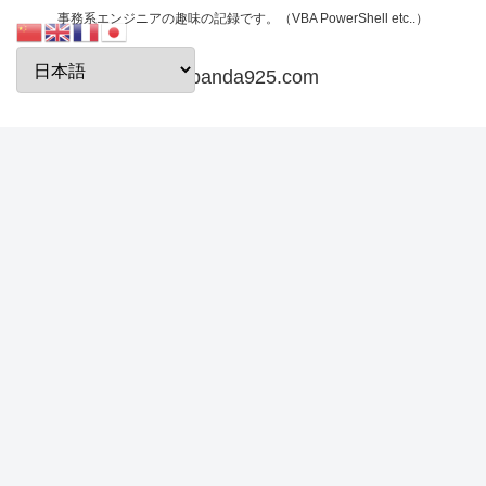
事務系エンジニアの趣味の記録です。（VBA PowerShell etc..）
papanda925.com