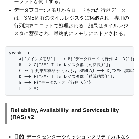
ープットが向上する。
データフロー
: メモリからロードされた行列データ
は、SME固有のタイルレジスタに格納され、専用の
行列演算ユニットで処理される。結果はタイルレジ
スタに蓄積され、最終的にメモリにストアされる。
graph TD

    A["メインメモリ"] --> B{"データロード (行列 A, B)"};

    B --> C["SME Tile レジスタ群 (可変長)"];

    C -- 行列乗加算命令 (e.g., SMMLA) --> D["SME 演算ユニ
    D --> E["SME Tile レジスタ群 (積算結果)"];

    E --> F{"データストア (行列 C)"};

Reliability, Availability, and Serviceability
(RAS) v2
目的
: データセンターやミッションクリティカルなシ