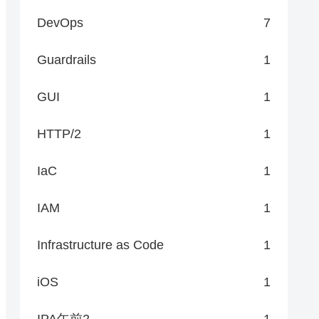
DevOps
7
Guardrails
1
GUI
1
HTTP/2
1
IaC
1
IAM
1
Infrastructure as Code
1
iOS
1
IPA午前2
1