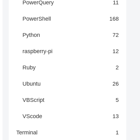
PowerQuery
11
PowerShell
168
Python
72
raspberry-pi
12
Ruby
2
Ubuntu
26
VBScript
5
top # タイムアウトを180秒に設定

VScode
13
Terminal
1