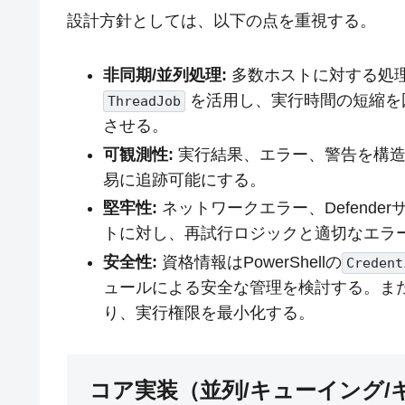
設計方針としては、以下の点を重視する。
非同期/並列処理:
多数ホストに対する処
を活用し、実行時間の短縮を
ThreadJob
させる。
可観測性:
実行結果、エラー、警告を構造
易に追跡可能にする。
堅牢性:
ネットワークエラー、Defend
トに対し、再試行ロジックと適切なエラ
安全性:
資格情報はPowerShellの
Credent
ュールによる安全な管理を検討する。また、JEA (J
り、実行権限を最小化する。
コア実装（並列/キューイング/