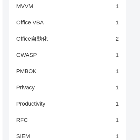
MVVM
1
Office VBA
1
Office自動化
2
OWASP
1
PMBOK
1
Privacy
1
Productivity
1
RFC
1
SIEM
1