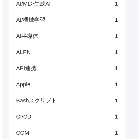
AI/ML>生成AI
1
AI/機械学習
1
AI半導体
1
ALPN
1
API連携
1
Apple
1
Bashスクリプト
1
CI/CD
1
COM
1