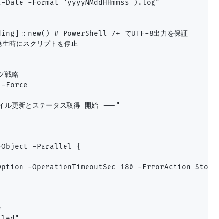
-Date -Format 'yyyyMMddHHmmss').log"

oding]::new() # PowerShell 7+ でUTF-8出力を保証

エラー発生時にスクリプトを停止

グ戦略

-Force

義ファイル更新とステータス取得 開始 ---"

Object -Parallel {

onOption -OperationTimeoutSec 180 -ErrorAction S


led"
