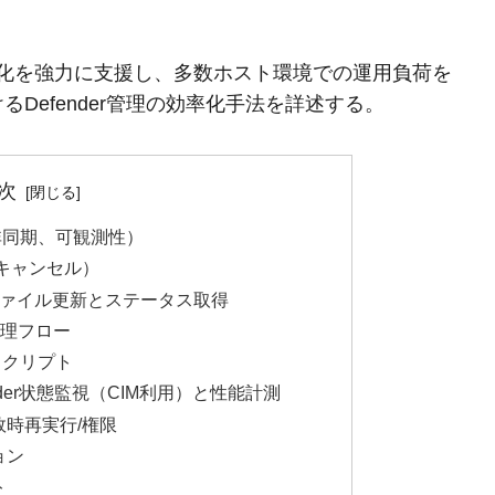
rの管理と自動化を強力に支援し、多数ホスト環境での運用負荷を
Defender管理の効率化手法を詳述する。
次
/非同期、可観測性）
/キャンセル）
ファイル更新とステータス取得
並列処理フロー
スクリプト
der状態監視（CIM利用）と性能計測
敗時再実行/権限
ョン
ト