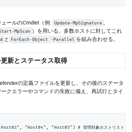
ュールのCmdlet（例:
,
Update-MpSignature
）を用いる。多数ホストに対してこれ
Start-MpScan
と
を組み合わせる。
d
ForEach-Object -Parallel
ル更新とステータス取得
fenderの定義ファイルを更新し、その後のステータ
ワークエラーやコマンドの失敗に備え、再試行とタイ
, "Host03", "Host04", "Host05") # 管理対象ホストリスト
