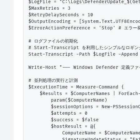
$LogFile = "C:\Logs\DefenderUpdate_$(Get
$MaxRetries = 3

$RetryDelaySeconds = 10

$OutputEncoding = [System.Text.UTF8Enc
$ErrorActionPreference = 'Stop' # 
# ログファイルの初期化

# Start-Transcript を利用したシンプルなロギン
Start-Transcript -Path $LogFile -Append 
Write-Host "--- Windows Defender 定
# 並列処理の実行と計測

$ExecutionTime = Measure-Command {

    $Results = $ComputerNames | ForEach-
        param($ComputerName)

        $sessionOptions = New-PSSessi
        $attempts = 0

        $success = $false

        $hostResult = @{

            ComputerName = $ComputerName
            SignatureUpdateStatus = "Fai