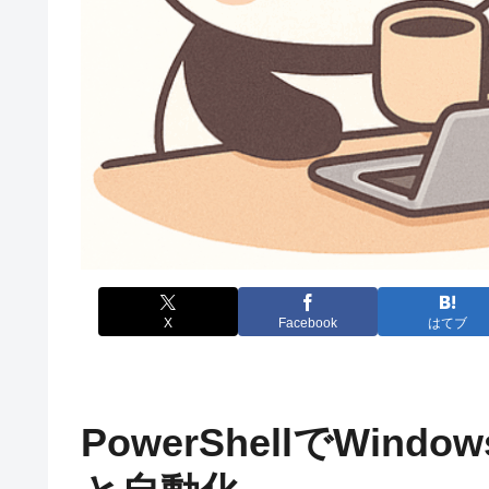
X
Facebook
はてブ
PowerShellでWind