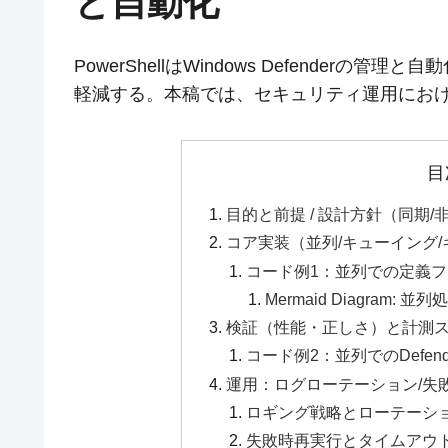
と自動化
PowerShellはWindows Defende
軽減する。本稿では、セキュリティ運用における
目
目的と前提 / 設計方針（同期
コア実装（並列/キューイング
コード例1：並列での定義
Mermaid Diagram: 
検証（性能・正しさ）と計測
コード例2：並列でのDefen
運用：ログローテーション/失
ロギング戦略とローテーシ
失敗時再実行とタイムアウ