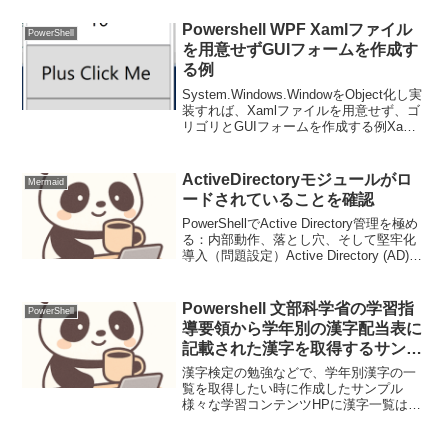
Powershell WPF Xamlファイル
PowerShell
を用意せずGUIフォームを作成す
る例
System.Windows.WindowをObject化し実
装すれば、Xamlファイルを用意せず、ゴ
リゴリとGUIフォームを作成する例Xaml
ファイルを用意するよりも、昔ながらの
ゴリゴリとフォ作成する手法も取り入れ
て、GUIフォームを作成...
ActiveDirectoryモジュールがロ
Mermaid
ードされていることを確認
PowerShellでActive Directory管理を極め
る：内部動作、落とし穴、そして堅牢化
導入（問題設定）Active Directory (AD)
は、多くの企業インフラにおいてユーザ
ー、グループ、コンピュータなどのリソ
ースを管...
Powershell 文部科学省の学習指
PowerShell
導要領から学年別の漢字配当表に
記載された漢字を取得するサンプ
ル
漢字検定の勉強などで、学年別漢字の一
覧を取得したい時に作成したサンプル
様々な学習コンテンツHPに漢字一覧はあ
ったが、どれが最新かわからなかった、
いっそ文部科学省のHPにある学習指導要