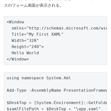
スのフォーム画面が表示される。
<Window

  xmlns="http://schemas.microsoft.com/winf
  Title="My First XAML"

  Width="320"

  Height="240">

  Hello World

using namespace System.Xml

Add-Type -AssemblyName PresentationFramewor
$DeskTop = [System.Environment]::GetFolder
$xamlFilePath = $DeskTop + "\app.xaml"
