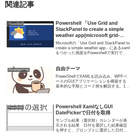
関連記事
Powershell 「Use Grid and
PowerShell
StackPanel to create a simple
weather app(microsoft grid-
tutorial)」のPowershell対応
Microsoftの「Use Grid and StackPanel to
create a simple weather app」にあるxaml
をつかった画面をPowershellで実行でき
るよう修正した例サンプルコードチュー
トリアルでは...
自由テーマ
PowerAutomate
PowerShellでXAMLを読み込み、WPFベ
ースのGUIアプリケーションを構築する
基本的な手順とコード例を解説する。1.
PowerShellとWPFPowerShellはスクリプ
ト実行環境であり、Windows
Presentati...
Powershell XamlなしGUI
PowerShell
DatePickerで日付を取得
サンプル結果（選択前）カレンダーが表
示される結果 日付を選択した結果確定
を押すと、プロンプトに選択した日付を
取得できる。