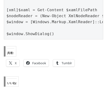
[xml]$xaml = Get-Content $xamlFilePath

$nodeReader = (New-Object XmlNodeReader $xa
$window = [Windows.Markup.XamlReader]::Loa
$window.ShowDialog()
共有:
X
Facebook
Tumblr
いいね: