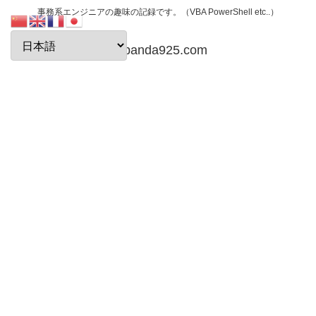
事務系エンジニアの趣味の記録です。（VBA PowerShell etc..）
papanda925.com