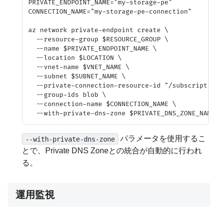
PRIVATE_ENDPOINT_NAME="my-storage-pe"

CONNECTION_NAME="my-storage-pe-connection"

az network private-endpoint create \

  --resource-group $RESOURCE_GROUP \

  --name $PRIVATE_ENDPOINT_NAME \

  --location $LOCATION \

  --vnet-name $VNET_NAME \

  --subnet $SUBNET_NAME \

  --private-connection-resource-id "/subscriptio
  --group-ids blob \

  --connection-name $CONNECTION_NAME \

パラメータを使用するこ
--with-private-dns-zone
とで、Private DNS Zoneとの統合が自動的に行われ
る。
運用監視