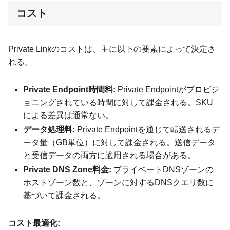
コスト
Private Linkのコストは、主に以下の要素によって決定さ
れる。
Private Endpoint時間料:
Private Endpointがプロビジ
ョニングされている時間に対して課金される。SKU
による差異は通常ない。
データ処理料:
Private Endpointを通じて転送されるデ
ータ量（GB単位）に対して課金される。送信データ
と受信データの両方に適用される場合がある。
Private DNS Zone料金:
プライベートDNSゾーンの
ホストゾーン数と、ゾーンに対するDNSクエリ数に
基づいて課金される。
コスト最適化: