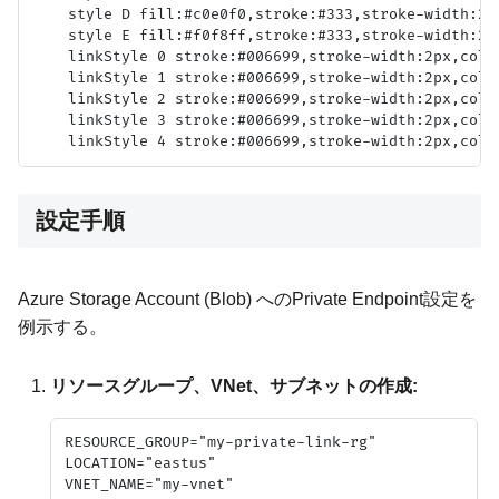
    style D fill:#c0e0f0,stroke:#333,stroke-width:2px
    style E fill:#f0f8ff,stroke:#333,stroke-width:2px
    linkStyle 0 stroke:#006699,stroke-width:2px,color
    linkStyle 1 stroke:#006699,stroke-width:2px,color
    linkStyle 2 stroke:#006699,stroke-width:2px,color
    linkStyle 3 stroke:#006699,stroke-width:2px,color
設定手順
Azure Storage Account (Blob) へのPrivate Endpoint設定を
例示する。
リソースグループ、VNet、サブネットの作成:
RESOURCE_GROUP="my-private-link-rg"

LOCATION="eastus"

VNET_NAME="my-vnet"
