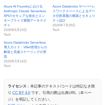
Azure AI Foundryにおける
Azure Databricks サーバーレ
Anthropic Claude Serverless
スワークスペースによるデー
APIのセキュアな統合とエン
タ分析基盤の構築とセキュリ
タープライズ展開アーキテク
ティ設計
チャ
2026年7月29日
2026年5月23日
Tech
Tech
Azure Databricks Serverless
導入ガイド：VNet管理からの
解放と高速スケーリングの実
現
2026年3月14日
Tech
ライセンス
：本記事のテキスト/コードは特記なき限
り
CC BY 4.0
です。引用の際は出典URL（本ペー
ジ）を明記してください。