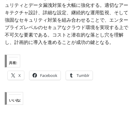
ュリティとデータ漏洩対策を大幅に強化する。適切なアー
キテクチャ設計、詳細な設定、継続的な運用監視、そして
強固なセキュリティ対策を組み合わせることで、エンター
プライズレベルのセキュアなクラウド環境を実現する上で
不可欠な要素である。コストと潜在的な落とし穴を理解
し、計画的に導入を進めることが成功の鍵となる。
共有:
X
Facebook
Tumblr
いいね: