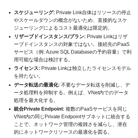
スケジューリング:
Private Link自体はリソースの停止
やスケールダウンの概念がないため、直接的なスケ
ジューリングによるコスト最適化は限定的。
リザーブドインスタンス/プラン:
Private Linkはリザ
ーブドインスタンスの対象ではない。接続先のPaaS
サービス（例: Azure SQL Databaseの予約容量）で利
用可能な場合は検討する。
ライセンス:
Private Linkは独立したライセンスモデル
を持たない。
データ転送の最適化:
不要なデータ転送を削減し、デ
ータ処理料を抑制する。例えば、VNet内でのデータ
処理を最大化する。
統合Private Endpoint:
複数のPaaSサービスを同じ
VNet内の同じPrivate Endpointサブネットに統合する
ことで、ネットワーク管理の複雑さを減らし、潜在
的にネットワークリソースの最適化を図る。