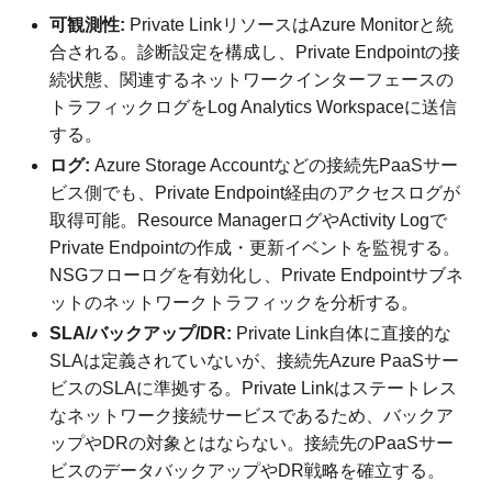
可観測性:
Private LinkリソースはAzure Monitorと統
合される。診断設定を構成し、Private Endpointの接
続状態、関連するネットワークインターフェースの
トラフィックログをLog Analytics Workspaceに送信
する。
ログ:
Azure Storage Accountなどの接続先PaaSサー
ビス側でも、Private Endpoint経由のアクセスログが
取得可能。Resource ManagerログやActivity Logで
Private Endpointの作成・更新イベントを監視する。
NSGフローログを有効化し、Private Endpointサブネ
ットのネットワークトラフィックを分析する。
SLA/バックアップ/DR:
Private Link自体に直接的な
SLAは定義されていないが、接続先Azure PaaSサー
ビスのSLAに準拠する。Private Linkはステートレス
なネットワーク接続サービスであるため、バックア
ップやDRの対象とはならない。接続先のPaaSサー
ビスのデータバックアップやDR戦略を確立する。