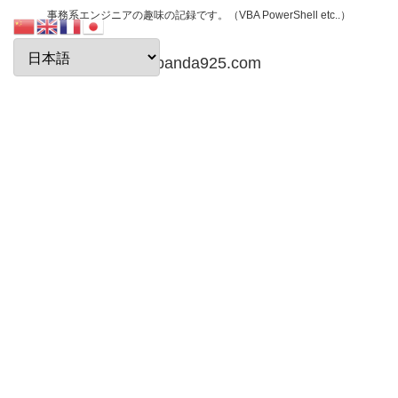
事務系エンジニアの趣味の記録です。（VBA PowerShell etc..）
papanda925.com