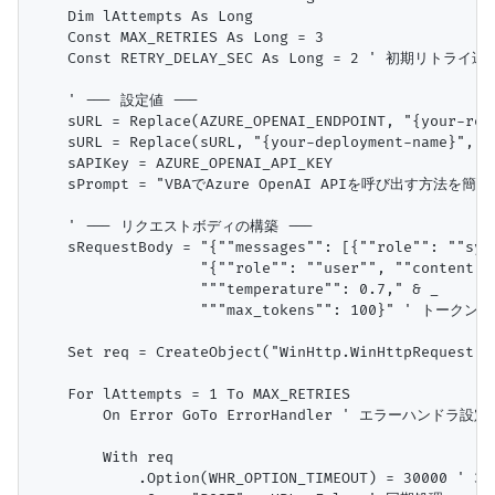
    Dim lAttempts As Long

    Const MAX_RETRIES As Long = 3

    Const RETRY_DELAY_SEC As Long = 2 ' 初期リトライ遅
    ' --- 設定値 ---

    sURL = Replace(AZURE_OPENAI_ENDPOINT, "{your-res
    sURL = Replace(sURL, "{your-deployment-name}", "Y
    sAPIKey = AZURE_OPENAI_API_KEY

    sPrompt = "VBAでAzure OpenAI APIを呼び
    ' --- リクエストボディの構築 ---

    sRequestBody = "{""messages"": [{""role"": ""sys
                   "{""role"": ""user"", ""content""
                   """temperature"": 0.7," & _

                   """max_tokens"": 100}" ' 
    Set req = CreateObject("WinHttp.WinHttpRequest.5.
    For lAttempts = 1 To MAX_RETRIES

        On Error GoTo ErrorHandler ' エラーハンドラ設定

        With req

            .Option(WHR_OPTION_TIMEOUT) = 30000