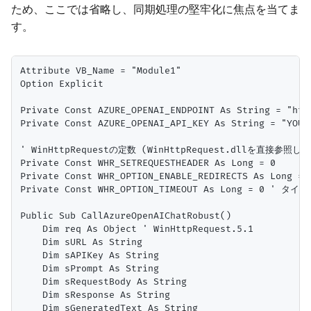
ため、ここでは省略し、同期処理の堅牢化に焦点を当てま
す。
Attribute VB_Name = "Module1"

Option Explicit

Private Const AZURE_OPENAI_ENDPOINT As String = "htt
Private Const AZURE_OPENAI_API_KEY As String
' WinHttpRequestの定数 (WinHttpRequest.dllを直接参照し
Private Const WHR_SETREQUESTHEADER As Long = 0

Private Const WHR_OPTION_ENABLE_REDIRECTS As Long = 6
Private Const WHR_OPTION_TIMEOUT As Long = 0 '
Public Sub CallAzureOpenAIChatRobust()

    Dim req As Object ' WinHttpRequest.5.1

    Dim sURL As String

    Dim sAPIKey As String

    Dim sPrompt As String

    Dim sRequestBody As String

    Dim sResponse As String

    Dim sGeneratedText As String
