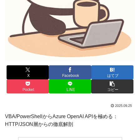
X
Facebook
はてブ
Pocket
LINE
コピー
2025.09.25
VBA/PowerShellからAzure OpenAI APIを極める：
HTTP/JSON層からの徹底解剖