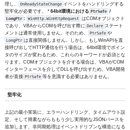
理し、
イベントをハンドリングする
OnReadyStateChange
堅牢化が必要です。 *
64bit環境における
/
PtrSafe
:
はCOMオブジェクト
LongPtr
WinHttp.WinHttpRequest
であり、VBAからCOMを呼び出す際に
ステート
Declare
メントは通常使用しません。そのため、
や
PtrSafe
は直接関係しません。しかし、もしWinAPIを直
LongPtr
接呼び出してHTTP通信を行う場合は、64bit環境でポイン
タのサイズが変わるため、これらのキーワードが必須とな
ります。COMオブジェクトを介する場合は、VBAがCOM
インターフェースを介してDLLを呼び出すため、VBA開発
者が直接
等を意識する必要はありません。
PtrSafe
堅牢化
上記の最小実装に、エラーハンドリング、タイムアウト設
定、そして簡素ながらももう少し実用的なJSONパースを
追加します。非同期処理はイベントドリブンな構造になる