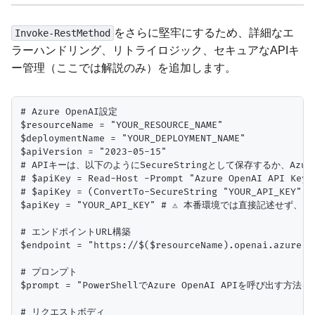
をさらに堅牢にするため、詳細なエ
Invoke-RestMethod
ラーハンドリング、リトライロジック、セキュアなAPIキ
ー管理（ここでは解説のみ）を追加します。
# Azure OpenAI設定

$resourceName = "YOUR_RESOURCE_NAME"

$deploymentName = "YOUR_DEPLOYMENT_NAME"

$apiVersion = "2023-05-15"

# APIキーは、以下のようにSecureStringとして保存するか、Azur
# $apiKey = Read-Host -Prompt "Azure OpenAI API Key" 
# $apiKey = (ConvertTo-SecureString "YOUR_API_KEY"
$apiKey = "YOUR_API_KEY" # ⚠️ 本番環境では直接記述せ
# エンドポイントURL構築

$endpoint = "https://$($resourceName).openai.azure.c
# プロンプト

$prompt = "PowerShellでAzure OpenAI APIを
# リクエストボディ
