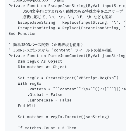
' JSON文字列のエスケープ処理

Private Function EscapeJsonString(ByVal inputString A
    ' JSON文字列に含まれる可能性のある特殊文字をエスケープ

    ' 必要に応じて、\n, \r, \t, \f, \b なども追加

    EscapeJsonString = Replace(inputString, "\", "\\"
    EscapeJsonString = Replace(EscapeJsonString, """"
End Function

' 簡易JSONパース関数 (正規表現を使用)

' JSONレスポンスから "content" フィールドの値を抽出

Private Function ParseJsonContent(ByVal jsonString As
    Dim regEx As Object

    Dim matches As Object

    Set regEx = CreateObject("VBScript.RegExp")

    With regEx

        .Pattern = """content"":\s*""((?:[^""
        .Global = False

        .IgnoreCase = False

    End With

    Set matches = regEx.Execute(jsonString)

    If matches.Count > 0 Then
