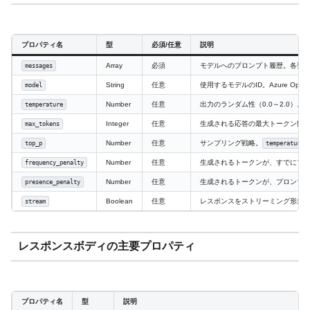
プロパティ名
型
必須/任意
説明
Array
必須
モデルへのプロンプト履歴。各要
messages
String
任意
使用するモデルのID。Azure Open
model
Number
任意
出力のランダム性（0.0～2.0）。
temperature
Integer
任意
生成される応答の最大トークン数
max_tokens
Number
任意
サンプリング戦略。
top_p
temperature
Number
任意
生成されるトークンが、すでにプロ
frequency_penalty
Number
任意
生成されるトークンが、プロンプト
presence_penalty
Boolean
任意
レスポンスをストリーミング形式
stream
レスポンスボディの主要プロパティ
プロパティ名
型
説明