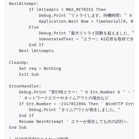
NextAttempt:

        If lAttempts < MAX_RETRIES Then

            Debug.Print "リトライします。待機時間: " & (RETR
            Application.Wait Now + TimeSerial(0, 0
        Else

            Debug.Print "最大リトライ回数を超えました。"

            sGeneratedText = "エラー: AI応答を取得でき
        End If

    Next lAttempts

CleanUp:

    Set req = Nothing

    Exit Sub

ErrorHandler:

    Debug.Print "実行時エラー: " & Err.Number & " - " & 
    ' ネットワークエラーやタイムアウトの場合など

    If Err.Number = -2147012894 Then ' WinHTTP Error 
        Debug.Print "タイムアウトが発生しました。"

    End If

    Resume NextAttempt ' エラーが発生しても次の試行へ

End Sub
