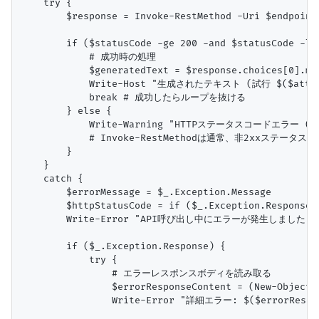
    try {

        $response = Invoke-RestMethod -Uri $endpoint
        if ($statusCode -ge 200 -and $statusCode -lt 
            # 成功時の処理

            $generatedText = $response.choices[0].mes
            Write-Host "生成されたテキスト (試行 $($attempt)
            break # 成功したらループを抜ける

        } else {

            Write-Warning "HTTPステータスコードエラー (試行 
            # Invoke-RestMethodは通常、非2xxステ
        }

    }

    catch {

        $errorMessage = $_.Exception.Message

        $httpStatusCode = if ($_.Exception.Response)
        Write-Error "API呼び出し中にエラーが発生しました (試行 $(
        if ($_.Exception.Response) {

            try {

                # エラーレスポンスボディを読み取る

                $errorResponseContent = (New-Object 
                Write-Error "詳細エラー: $($errorRespons