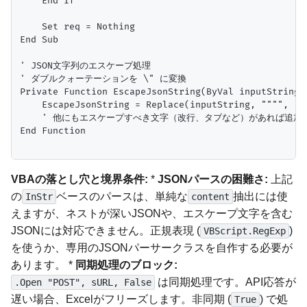
    End If

    Set req = Nothing

End Sub

' JSON文字列のエスケープ処理

' ダブルクォーテーションを \" に変換

Private Function EscapeJsonString(ByVal inputString A
    EscapeJsonString = Replace(inputString, """", "\"
    ' 他にもエスケープすべき文字（改行、タブなど）があれば追加

End Function

VBAの落とし穴と境界条件:
*
JSONパースの困難さ:
上記
の
ベースのパースは、単純な
抽出には使
InStr
content
えますが、ネストが深いJSONや、エスケープ文字を含む
JSONには対応できません。正規表現 (
)
VBScript.RegExp
を使うか、専用のJSONパーサークラスを自作する必要が
あります。 *
同期処理のブロック:
は同期処理です。API応答が
.Open "POST", sURL, False
遅い場合、Excelがフリーズします。非同期 (
) で処
True