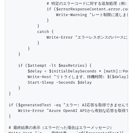
                # 特定のエラーコードに対する追加処理（例: 
                if ($errorResponseContent.error.code 
                    Write-Warning "レート制限に達し
                }

            }

            catch {

                Write-Error "エラーレスポンスのパースに失敗し
            }

        }

    }

    if ($attempt -lt $maxRetries) {

        $delay = $initialDelaySeconds * [math]::Po
        Write-Host "リトライします。待機時間: $($delay)秒...
        Start-Sleep -Seconds $delay

    }

}

if ($generatedText -eq "エラー: AI応答を取得できませんでし
    Write-Error "Azure OpenAI APIから有効な応答を取得
}

# 最終結果の表示（エラーだった場合はエラーメッセージ）
