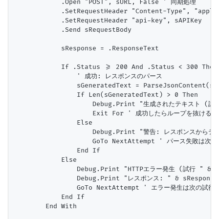
            .Open "POST", sURL, False ' 同期処理

            .SetRequestHeader "Content-Type", "applic
            .SetRequestHeader "api-key", sAPIKey

            .Send sRequestBody

            sResponse = .ResponseText

            If .Status >= 200 And .Status < 300 Then

                ' 成功: レスポンスのパース

                sGeneratedText = ParseJsonContent(sRe
                If Len(sGeneratedText) > 0 Then

                    Debug.Print "生成されたテキスト (試行 " 
                    Exit For ' 成功したらループを抜ける

                Else

                    Debug.Print "警告: レスポンスか
                    GoTo NextAttempt ' パース失敗は次
                End If

            Else

                Debug.Print "HTTPエラー発生 (試行 " & lAt
                Debug.Print "レスポンス: " & sResponse

                GoTo NextAttempt ' エラー発生は次の試行へ
            End If

        End With
