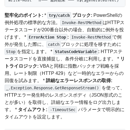
堅牢化のポイント:
*
ブロック:
PowerShellの
try/catch
例外処理の標準的な方法。
はHTTPス
Invoke-RestMethod
テータスコードが200番台以外の場合、自動的に例外を投
げます。 *
:
で例
ErrorAction Stop
Invoke-RestMethod
外が発生した際に、
ブロックに処理を移すために
catch
を指定します。 *
:
HTTPステ
Stop
StatusCodeVariable
ータスコードを直接捕捉し、条件分岐に利用します。 *
リ
トライロジック:
VBAと同様に指数バックオフ戦略を採
用。レート制限（HTTP 429）など一時的なエラーからの
回復を試みます。 *
詳細なエラーレスポンスの取得:
を使って、
_.Exception.Response.GetResponseStream()
HTTPエラー発生時のレスポンスボディ（JSON形式のこ
とが多い）を取得し、詳細なエラー情報をログ出力しま
す。 *
タイムアウト:
パラメータで明示的に
-TimeoutSec
タイムアウトを設定します。