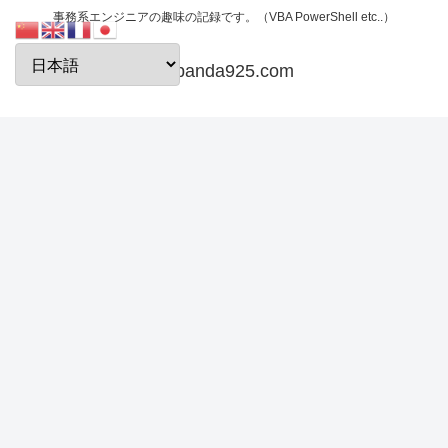
事務系エンジニアの趣味の記録です。（VBA PowerShell etc..）
papanda925.com