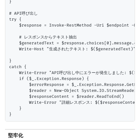
}

# API呼び出し

try {

    $response = Invoke-RestMethod -Uri $endpoint -Me
    # レスポンスからテキスト抽出

    $generatedText = $response.choices[0].message.con
    Write-Host "生成されたテキスト: $($generatedText)"

}

catch {

    Write-Error "API呼び出し中にエラーが発生しました: $($_.Ex
    if ($_.Exception.Response) {

        $errorResponse = $_.Exception.Response.GetRes
        $reader = New-Object System.IO.StreamReader($
        $responseContent = $reader.ReadToEnd()

        Write-Error "詳細レスポンス: $($responseContent)
    }

堅牢化