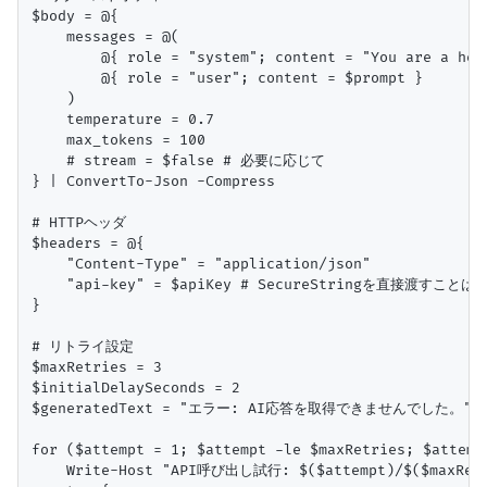
$body = @{

    messages = @(

        @{ role = "system"; content = "You are a help
        @{ role = "user"; content = $prompt }

    )

    temperature = 0.7

    max_tokens = 100

    # stream = $false # 必要に応じて

} | ConvertTo-Json -Compress

# HTTPヘッダ

$headers = @{

    "Content-Type" = "application/json"

    "api-key" = $apiKey # SecureStringを直接渡すこと
}

# リトライ設定

$maxRetries = 3

$initialDelaySeconds = 2

$generatedText = "エラー: AI応答を取得できませんでした。" 
for ($attempt = 1; $attempt -le $maxRetries; $attempt
    Write-Host "API呼び出し試行: $($attempt)/$($maxRetri