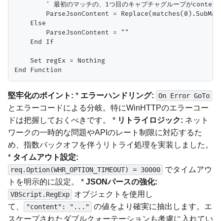
        ' 最初のマッチの、1つ目のキャプチャグループがcontent
        ParseJsonContent = Replace(matches(0)
    Else

        ParseJsonContent = ""

    End If

    Set regEx = Nothing

堅牢化のポイント:
*
エラーハンドリング:
On Error GoTo
とエラーコードによる分岐。特にWinHTTPのエラーコー
ドは把握しておくべきです。 *
リトライロジック:
ネット
ワークの一時的な問題やAPIのレート制限に対応するた
め、指数バックオフを伴うリトライ処理を実装しました。
*
タイムアウト設定:
でタイムアウ
req.Option(WHR_OPTION_TIMEOUT) = 30000
トを明示的に設定。 *
JSONパースの強化:
オブジェクトを使用し
VBScript.RegExp
て、
の値をより確実に抽出します。エ
"content": "..."
スケープされたダブルクォーテーションも考慮に入れてい