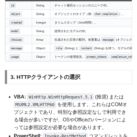
String
チャット補完セッションのユニークID。
id
String
オブジェクトのタイプ（例:
）。
object
chat.completion
Integer
タイムスタンプ（Unix時間）。
created
String
使用されたモデルのID。
model
Array
生成された応答の配列。各要素は
(オブジェクト)
choices
message
Object
(String) と
(String) を持つ。モデルの回
message
role
content
Object
トークンの使用状況。
,
usage
prompt_tokens
completion_token
3. HTTPクライアントの選択
VBA:
(推奨) または
WinHttp.WinHttpRequest.5.1
を使用します。これらはCOMオ
MSXML2.XMLHTTP60
ブジェクトであり、特別な参照設定なしで利用でき
る場合が多いですが、OSやOfficeのバージョンによ
っては参照設定が必要な場合があります。
PowerShell:
コマンドレットを
Invoke-RestMethod