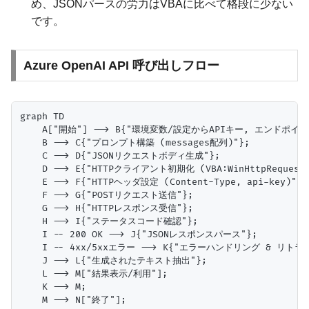
め、JSONパースの労力はVBAに比べて格段に少ない
です。
Azure OpenAI API 呼び出しフロー
graph TD

    A["開始"] --> B{"環境変数/設定からAPIキー, エンドポイント
    B --> C{"プロンプト構築 (messages配列)"};

    C --> D{"JSONリクエストボディ生成"};

    D --> E{"HTTPクライアント初期化 (VBA:WinHttpRequest / 
    E --> F{"HTTPヘッダ設定 (Content-Type, api-key)"};

    F --> G{"POSTリクエスト送信"};

    G --> H{"HTTPレスポンス受信"};

    H --> I{"ステータスコード確認"};

    I -- 200 OK --> J{"JSONレスポンスパース"};

    I -- 4xx/5xxエラー --> K{"エラーハンドリング & リトライ
    J --> L{"生成されたテキスト抽出"};

    L --> M["結果表示/利用"];

    K --> M;
