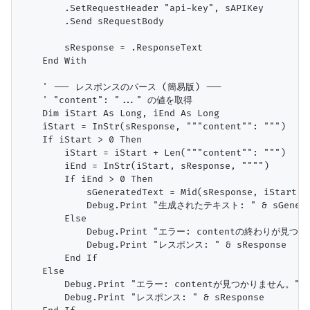
        .SetRequestHeader "api-key", sAPIKey

        .Send sRequestBody

        sResponse = .ResponseText

    End With

    ' --- レスポンスのパース (簡易版) ---

    ' "content": "..." の値を取得

    Dim iStart As Long, iEnd As Long

    iStart = InStr(sResponse, """content"": """)

    If iStart > 0 Then

        iStart = iStart + Len("""content"": """)

        iEnd = InStr(iStart, sResponse, """")

        If iEnd > 0 Then

            sGeneratedText = Mid(sResponse, iStart, i
            Debug.Print "生成されたテキスト: " & sGenerat
        Else

            Debug.Print "エラー: contentの終わりが見つ
            Debug.Print "レスポンス: " & sResponse

        End If

    Else

        Debug.Print "エラー: contentが見つかりません。"

        Debug.Print "レスポンス: " & sResponse
