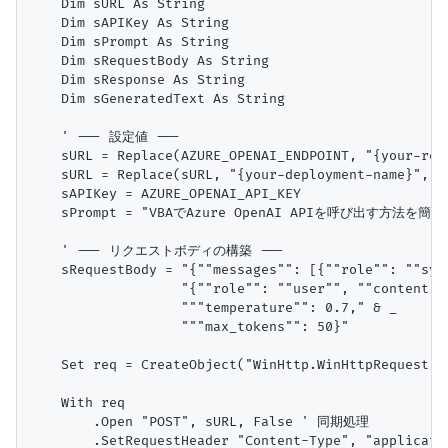
    Dim sURL As String

    Dim sAPIKey As String

    Dim sPrompt As String

    Dim sRequestBody As String

    Dim sResponse As String

    Dim sGeneratedText As String

    ' --- 設定値 ---

    sURL = Replace(AZURE_OPENAI_ENDPOINT, "{your-res
    sURL = Replace(sURL, "{your-deployment-name}", "
    sAPIKey = AZURE_OPENAI_API_KEY

    sPrompt = "VBAでAzure OpenAI APIを呼び出す方法を
    ' --- リクエストボディの構築 ---

    sRequestBody = "{""messages"": [{""role"": ""sys
                   "{""role"": ""user"", ""content""
                   """temperature"": 0.7," & _

                   """max_tokens"": 50}"

    Set req = CreateObject("WinHttp.WinHttpRequest.5.
    With req

        .Open "POST", sURL, False ' 同期処理

        .SetRequestHeader "Content-Type", "applicatio