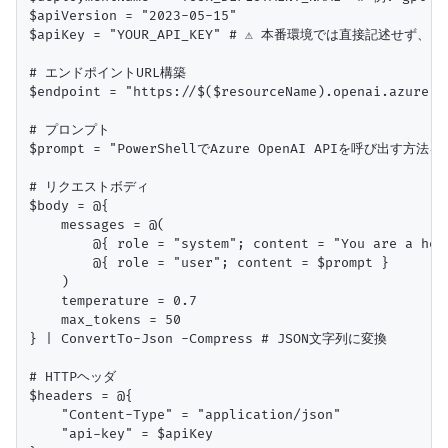
$apiVersion = "2023-05-15"

$apiKey = "YOUR_API_KEY" # ⚠️ 本番環境では直接記述せ
# エンドポイントURL構築

$endpoint = "https://$($resourceName).openai.azure.c
# プロンプト

$prompt = "PowerShellでAzure OpenAI APIを呼び出す
# リクエストボディ

$body = @{

    messages = @(

        @{ role = "system"; content = "You are a help
        @{ role = "user"; content = $prompt }

    )

    temperature = 0.7

    max_tokens = 50

} | ConvertTo-Json -Compress # JSON文字列に変換

# HTTPヘッダ

$headers = @{

    "Content-Type" = "application/json"

    "api-key" = $apiKey
