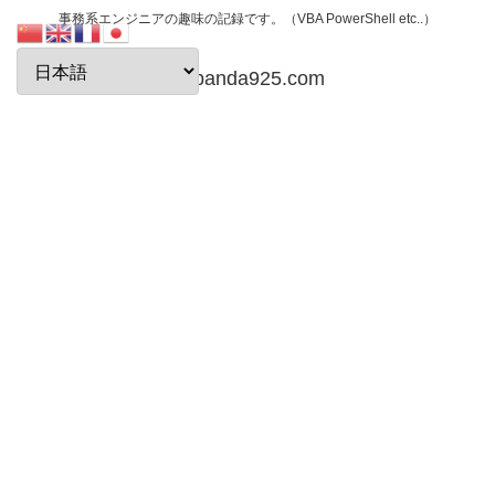
事務系エンジニアの趣味の記録です。（VBA PowerShell etc..）
papanda925.com