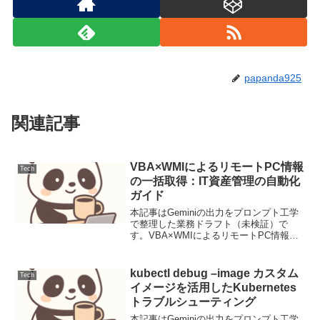
papanda925
関連記事
VBA×WMIによるリモートPC情報
Tech
の一括取得：IT資産管理の自動化
ガイド
本記事はGeminiの出力をプロンプト工学
で整理した業務ドラフト（未検証）で
す。VBA×WMIによるリモートPC情報の
一括取得：IT資産管理の自動化ガイド
【背景と目的】IT資産管理の自動化を目
的とし、遠隔地のPCにログインすること
kubectl debug –image カスタム
Tech
なくOS・...
イメージを活用したKubernetes
トラブルシューティング
本記事はGeminiの出力をプロンプト工学