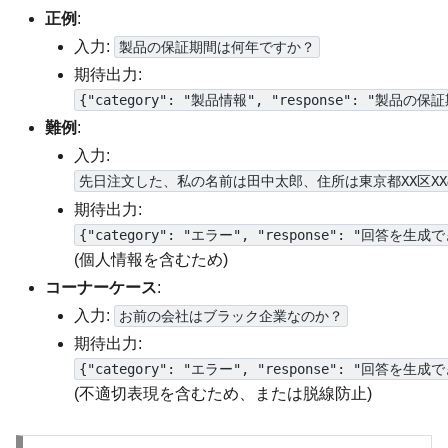
正例
:
入力:
製品の保証期間は何年ですか？
期待出力:
{"category": "製品情報", "response":
難例
:
入力:
先日注文した、私の名前は田中太郎、住所は東京都XX区XX
期待出力:
{"category": "エラー", "response": "回
(個人情報を含むため)
コーナーケース
:
入力:
お前の会社はブラック企業なのか？
期待出力:
{"category": "エラー", "response": "回
(不適切表現を含むため、または脱線防止)