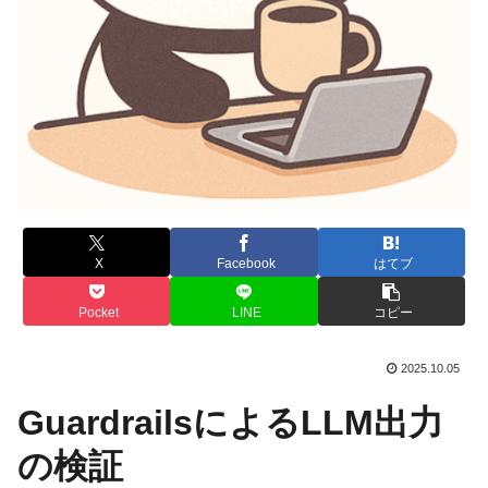
X
Facebook
はてブ
Pocket
LINE
コピー
2025.10.05
GuardrailsによるLLM出力
の検証