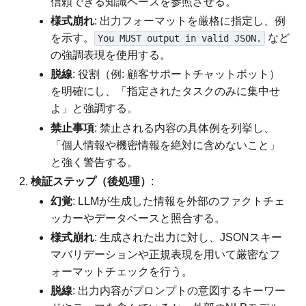
信頼できる知識ベースを参照させる。
様式崩れ
: 出力フォーマットを厳格に指定し、例
を示す。
など
You MUST output in valid JSON.
の強調表現を使用する。
脱線
: 役割（例: 顧客サポートチャットボット）
を明確にし、「指定されたタスクのみに集中せ
よ」と強調する。
禁止事項
: 禁止される内容の具体例を列挙し、
「個人情報や機密情報を絶対に含めないこと」
と強く警告する。
検証ステップ（後処理）
:
幻覚
: LLMが生成した情報を外部のファクトチェ
ッカーやデータベースと照合する。
様式崩れ
: 生成された出力に対し、JSONスキー
マバリデーションや正規表現を用いて厳密なフ
ォーマットチェックを行う。
脱線
: 出力内容がプロンプトの意図するキーワー