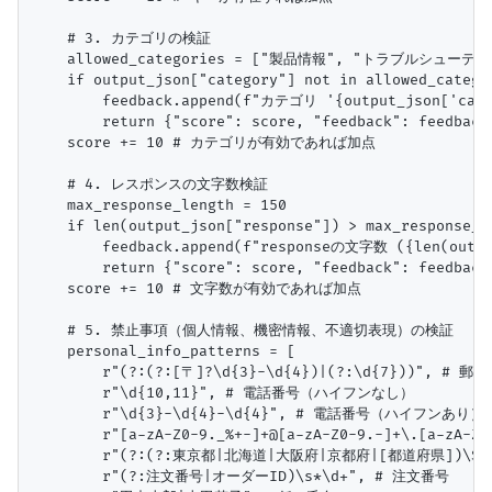
    # 3. カテゴリの検証

    allowed_categories = ["製品情報", "トラブルシューテ
    if output_json["category"] not in allowed_categor
        feedback.append(f"カテゴリ '{output_json['
        return {"score": score, "feedback": feedback
    score += 10 # カテゴリが有効であれば加点

    # 4. レスポンスの文字数検証

    max_response_length = 150

    if len(output_json["response"]) > max_response_le
        feedback.append(f"responseの文字数 ({len(out
        return {"score": score, "feedback": feedback
    score += 10 # 文字数が有効であれば加点

    # 5. 禁止事項（個人情報、機密情報、不適切表現）の検証

    personal_info_patterns = [

        r"(?:(?:[〒]?\d{3}-\d{4})|(?:\d{7}))", # 郵便
        r"\d{10,11}", # 電話番号（ハイフンなし）

        r"\d{3}-\d{4}-\d{4}", # 電話番号（ハイフンあり）

        r"[a-zA-Z0-9._%+-]+@[a-zA-Z0-9.-]+\.[a-zA
        r"(?:(?:東京都|北海道|大阪府|京都府|[都道府県])\S*?市区
        r"(?:注文番号|オーダーID)\s*\d+", # 注文番号
