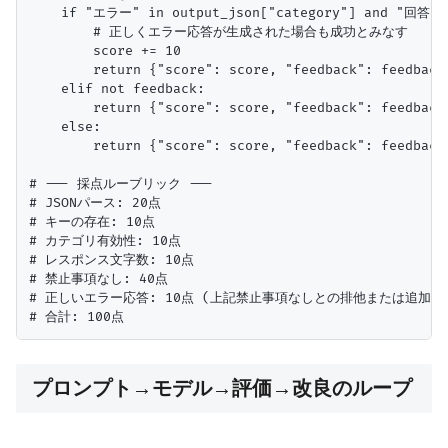
    if "エラー" in output_json["category"] and "
        # 正しくエラー応答が生成された場合も成功とみなす

        score += 10

        return {"score": score, "feedback": feedback
    elif not feedback:

        return {"score": score, "feedback": feedback
    else:

        return {"score": score, "feedback": feedback
# --- 採点ルーブリック ---

# JSONパース: 20点

# キーの存在: 10点

# カテゴリ有効性: 10点

# レスポンス文字数: 10点

# 禁止事項なし: 40点

# 正しいエラー応答: 10点 (上記禁止事項なしとの排他または追加)

プロンプト→モデル→評価→改良のループ