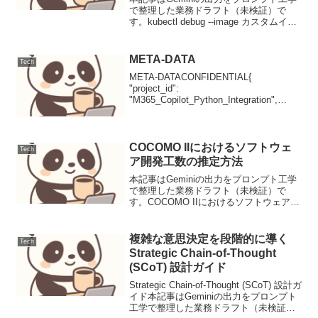
で整理した業務ドラフト（未検証）で
す。kubectl debug --image カスタムイメ
ージを活用したKubernetesトラブルシュ
ーティングKubernetes環境で稼働するア
プリケーショ...
META-DATA
Tech
META-DATACONFIDENTIAL{
"project_id":
"M365_Copilot_Python_Integration",
"version": "1.0.0", "status": "Draft",
"classifi...
COCOMO IIにおけるソフトウェ
Tech
ア開発工数の推定方法
本記事はGeminiの出力をプロンプト工学
で整理した業務ドラフト（未検証）で
す。COCOMO IIにおけるソフトウェア開
発工数の推定方法COCOMO IIモデルは、
ソフトウェア開発プロジェクトの規模、
コストドライバ、スケールファクタを用
複雑な意思決定を段階的に導く
Tech
いて...
Strategic Chain-of-Thought
(SCoT) 設計ガイド
Strategic Chain-of-Thought (SCoT) 設計ガ
イド本記事はGeminiの出力をプロンプト
工学で整理した業務ドラフト（未検証）