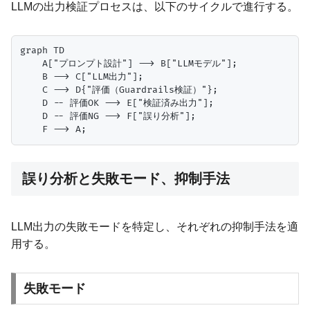
LLMの出力検証プロセスは、以下のサイクルで進行する。
graph TD

    A["プロンプト設計"] --> B["LLMモデル"];

    B --> C["LLM出力"];

    C --> D{"評価（Guardrails検証）"};

    D -- 評価OK --> E["検証済み出力"];

    D -- 評価NG --> F["誤り分析"];

誤り分析と失敗モード、抑制手法
LLM出力の失敗モードを特定し、それぞれの抑制手法を適
用する。
失敗モード