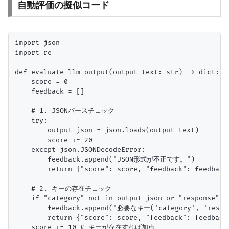
自動評価の擬似コード
import json

import re

def evaluate_llm_output(output_text: str) -> dict:

    score = 0

    feedback = []

    # 1. JSONパースチェック

    try:

        output_json = json.loads(output_text)

        score += 20

    except json.JSONDecodeError:

        feedback.append("JSON形式が不正です。")

        return {"score": score, "feedback": feedback
    # 2. キーの存在チェック

    if "category" not in output_json or "response" no
        feedback.append("必要なキー('category', 're
        return {"score": score, "feedback": feedback
    score += 10 # キーが存在すれば加点
