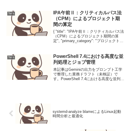
対応の強化現代のサイバー脅威は巧妙化
し、組織は絶えず高度な攻撃に晒されて
います。内部ネットワークへの侵入、デ
IPA午前Ⅱ：クリティカルパス法
Tech
ータ窃取、ラ...
（CPM）によるプロジェクト期
間の算定
{ "title": "IPA午前Ⅱ：クリティカルパス法
（CPM）によるプロジェクト期間の算
定", "primary_category": "プロジェクトマ
ネジメント", "secondary_categories": [
"スケジュール管...
PowerShell 7.4における高度な並
Tech
列処理とジョブ管理
本記事はGeminiの出力をプロンプト工学
で整理した業務ドラフト（未検証）で
す。PowerShell 7.4における高度な並列処
理とジョブ管理現代のITインフラストラ
クチャは大規模化、複雑化の一途を辿っ
ており、システム管理者やDevOpsエ...
systemd-analyze blameによるLinux起動
時間分析と最適化