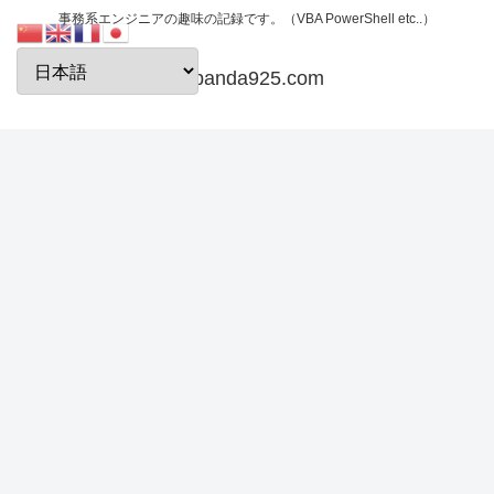
事務系エンジニアの趣味の記録です。（VBA PowerShell etc..）
papanda925.com