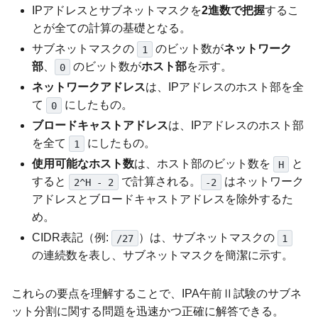
IPアドレスとサブネットマスクを
2進数で把握
するこ
とが全ての計算の基礎となる。
サブネットマスクの
のビット数が
ネットワーク
1
部
、
のビット数が
ホスト部
を示す。
0
ネットワークアドレス
は、IPアドレスのホスト部を全
て
にしたもの。
0
ブロードキャストアドレス
は、IPアドレスのホスト部
を全て
にしたもの。
1
使用可能なホスト数
は、ホスト部のビット数を
と
H
すると
で計算される。
はネットワーク
2^H - 2
-2
アドレスとブロードキャストアドレスを除外するた
め。
CIDR表記（例:
）は、サブネットマスクの
/27
1
の連続数を表し、サブネットマスクを簡潔に示す。
これらの要点を理解することで、IPA午前Ⅱ試験のサブネ
ット分割に関する問題を迅速かつ正確に解答できる。