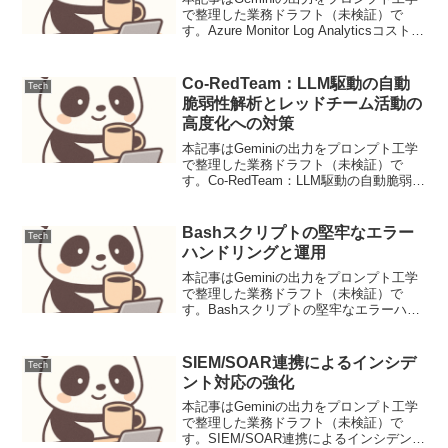
で整理した業務ドラフト（未検証）で
す。Azure Monitor Log Analyticsコスト最
適化実践ガイドAzure Monitor Log
Analyticsは、Azureおよびオンプレミ...
Co-RedTeam：LLM駆動の自動
Tech
脆弱性解析とレッドチーム活動の
高度化への対策
本記事はGeminiの出力をプロンプト工学
で整理した業務ドラフト（未検証）で
す。Co-RedTeam：LLM駆動の自動脆弱性
解析とレッドチーム活動の高度化への対
策【脅威の概要と背景】LLMを攻撃・防
御の両陣営に配置し、相互学習で脆弱性
Bashスクリプトの堅牢なエラー
Tech
発見を...
ハンドリングと運用
本記事はGeminiの出力をプロンプト工学
で整理した業務ドラフト（未検証）で
す。Bashスクリプトの堅牢なエラーハン
ドリングと運用Bashスクリプトはシステ
ム自動化において強力なツールですが、
予期せぬエラーや環境変化に対応できな
SIEM/SOAR連携によるインシデ
Tech
いと、システ...
ント対応の強化
本記事はGeminiの出力をプロンプト工学
で整理した業務ドラフト（未検証）で
す。SIEM/SOAR連携によるインシデント