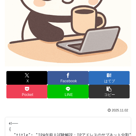
X
Facebook
はてブ
Pocket
LINE
コピー
2025.11.02
<!--

{

  "title": "IPA午前Ⅱ試験解説：IPアドレスのサブネット分割",
