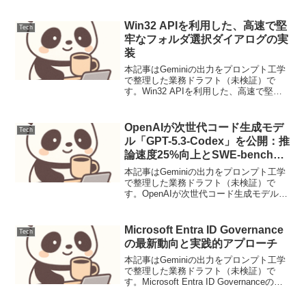
Win32 APIを利用した、高速で堅
Tech
牢なフォルダ選択ダイアログの実
装
本記事はGeminiの出力をプロンプト工学
で整理した業務ドラフト（未検証）で
す。Win32 APIを利用した、高速で堅牢
なフォルダ選択ダイアログの実装【背景
と目的】標準のFileDialogが動作不安定な
環境や、OSネイティブの軽量な挙動を...
OpenAIが次世代コード生成モデ
Tech
ル「GPT-5.3-Codex」を公開：推
論速度25%向上とSWE-bench
ProでのSOTA達成
本記事はGeminiの出力をプロンプト工学
で整理した業務ドラフト（未検証）で
す。OpenAIが次世代コード生成モデル
「GPT-5.3-Codex」を公開：推論速度
25%向上とSWE-bench ProでのSOTA達
成【要点サマリ】GPT-5...
Microsoft Entra ID Governance
Tech
の最新動向と実践的アプローチ
本記事はGeminiの出力をプロンプト工学
で整理した業務ドラフト（未検証）で
す。Microsoft Entra ID Governanceの最
新動向と実践的アプローチMicrosoft
Entra ID Governanceは、組織内のアイ...