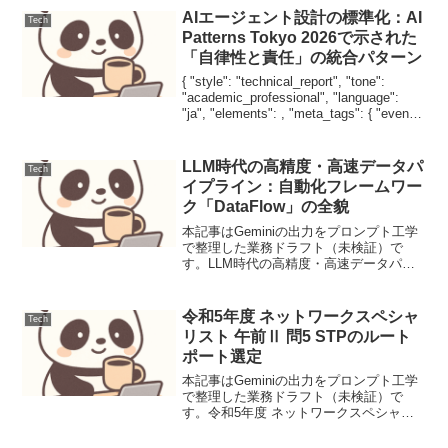
AIエージェント設計の標準化：AI
Tech
Patterns Tokyo 2026で示された
「自律性と責任」の統合パターン
{ "style": "technical_report", "tone":
"academic_professional", "language":
"ja", "elements": , "meta_tags": { "event":
...
LLM時代の高精度・高速データパ
Tech
イプライン：自動化フレームワー
ク「DataFlow」の全貌
本記事はGeminiの出力をプロンプト工学
で整理した業務ドラフト（未検証）で
す。LLM時代の高精度・高速データパイ
プライン：自動化フレームワーク
「DataFlow」の全貌【要点サマリ】LLM
の性能を決定づけるデータ準備を宣言的
令和5年度 ネットワークスペシャ
Tech
プログラムとし...
リスト 午前Ⅱ 問5 STPのルート
ポート選定
本記事はGeminiの出力をプロンプト工学
で整理した業務ドラフト（未検証）で
す。令和5年度 ネットワークスペシャリ
スト 午前Ⅱ 問5 STPのルートポート選定
スパニングツリープロトコル（STP）に