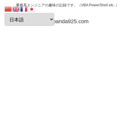
事務系エンジニアの趣味の記録です。（VBA PowerShell etc..）
papanda925.com