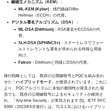
鍵確立メカニズム（KEM）
：
ML-KEM (Kyber)
：楕円曲線Diffie-
Hellman（ECDH）の代替。
デジタル署名アルゴリズム（DSA）
：
ML-DSA (Dilithium)
：RSA署名やECDSAの代
替。
SLH-DSA (SPHINCS+)
：ステートレスでフォー
ルトトレラントな署名が求められる特殊な用途
向け。
Falcon
：Dilithiumと同様にDSAの代替。
移行戦略としては、既存の公開鍵暗号とPQCを組み合わ
せた「
ハイブリッドモード
」が推奨されています。これに
より、PQCアルゴリズムに未知の脆弱性が発見された場
合でも、既存の公開鍵暗号によるセキュリティが維持さ
れ、「Any-time Security」が実現されます [5]。IETF RFC
9380（2023年6月発行）は、TLS 1.3におけるハイブリッ