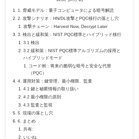
1. 脅威モデル：量子コンピュータによる暗号解読
2. 攻撃シナリオ：HN/DL攻撃とPQC移行の落とし穴
攻撃チェーン：Harvest Now, Decrypt Later
3. 検出と緩和策：NIST PQC標準とハイブリッド移行
3.1 検出
3.2 緩和策：NIST PQC標準アルゴリズムの採用と
ハイブリッドモード
コード例：将来の脆弱な暗号と安全な代替
（PQC）
4. 運用対策：鍵管理、最小権限、監査
4.1 鍵と秘匿情報の取り扱い
4.2 最小権限の原則
4.3 監査と監視
5. 現場の落とし穴
6. まとめ
共有:
いいね: