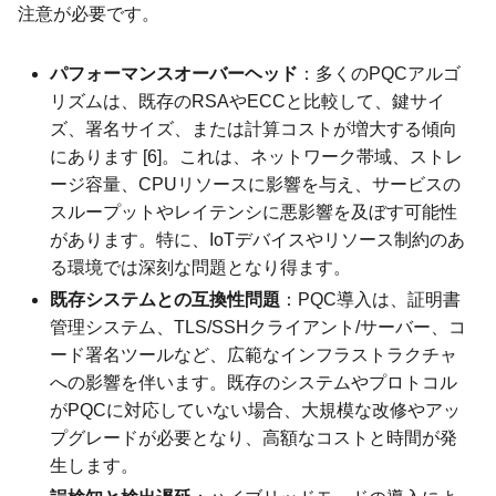
注意が必要です。
パフォーマンスオーバーヘッド
：多くのPQCアルゴ
リズムは、既存のRSAやECCと比較して、鍵サイ
ズ、署名サイズ、または計算コストが増大する傾向
にあります [6]。これは、ネットワーク帯域、ストレ
ージ容量、CPUリソースに影響を与え、サービスの
スループットやレイテンシに悪影響を及ぼす可能性
があります。特に、IoTデバイスやリソース制約のあ
る環境では深刻な問題となり得ます。
既存システムとの互換性問題
：PQC導入は、証明書
管理システム、TLS/SSHクライアント/サーバー、コ
ード署名ツールなど、広範なインフラストラクチャ
への影響を伴います。既存のシステムやプロトコル
がPQCに対応していない場合、大規模な改修やアッ
プグレードが必要となり、高額なコストと時間が発
生します。