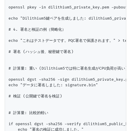
openssl pkey -in dilithium5_private_key.pem -pubout 
echo "Dilithium5鍵ペアを生成しました: dilithium5_private_ke
# 4. 署名と検証の例（簡略化）

echo "これはテストデータです。PQC署名で保護されます。" > test_d
# 署名 (ハッシュ後、秘密鍵で署名)

# 計算量: 重い (Dilithium5では特に署名生成がCPU負荷が高い)

openssl dgst -sha256 -sign dilithium5_private_key.pe
echo "データに署名しました: signature.bin"

# 検証 (公開鍵で署名を検証)

# 計算量: 比較的軽い

if openssl dgst -sha256 -verify dilithium5_public_ke
    echo "署名の検証に成功しました。"
