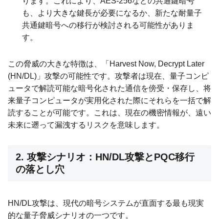
ります。これにより、AES-256などの共通鍵暗号
も、より大きな鍵長が必要になるか、新たな耐量子
共通鍵暗号への移行が検討される可能性がありま
す。
この脅威の大きな特徴は、「Harvest Now, Decrypt Later
(HN/DL)」攻撃の可能性です。攻撃者は現在、量子コンピ
ュータで解読可能な暗号化された通信を傍受・保存し、将
来量子コンピュータが実用化された際にそれらを一括で解
読することが可能です。これは、現在の機密情報が、遠い
未来に遡って漏洩するリスクを意味します。
2. 攻撃シナリオ：HN/DL攻撃とPQC移行
の落とし穴
HN/DL攻撃は、現代の暗号システムが直面する最も現実
的な量子脅威シナリオの一つです。