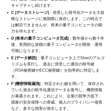
キャプチャし続けます。
C |データストレージ|
：傍受した暗号化データを大規
模なストレージに無期限に保存します。この時点で
は解読できませんが、将来の量子コンピュータの能
力を待ちます。
D |将来の量子コンピュータ完成|
：数年後から数十年
後、実用的な規模の量子コンピュータが開発・運用
可能になります。
E |データ解読|
：量子コンピュータ上でShorのアルゴ
リズムを実行し、過去に傍受した通信の暗号鍵
（RSA秘密鍵やECC秘密鍵）を効率的に特定しま
す。
F |機密情報漏洩|
：特定された鍵を用いて、保存され
ていた過去の暗号化通信データを復号し、機密情報
が暴露されます。これにより、企業の競争力低下、
国家の安全保障への脅威、個人のプライバシー侵害
など、多大な損害が発生します。