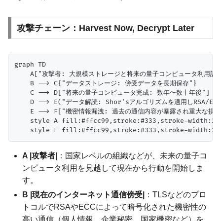
攻撃チェーン：Harvest Now, Decrypt Later
graph TD

    A["攻撃者: 大規模ストレージと将来の量子コンピュータ利用計画"
    B --> C{"データストレージ: 傍受データを長期保存"}

    C --> D["将来の量子コンピュータ完成: 数年〜数十年後"]

    D --> E("データ解読: Shor'sアルゴリズムを適用しRSA/ECC
    E --> F["機密情報漏洩: 過去の通信内容が暴露され重大な損害"
    style A fill:#ffcc99,stroke:#333,stroke-width:2px
A |攻撃者|
：国家レベルの組織などが、未来の量子コ
ンピュータ利用を見越して現在から行動を開始しま
す。
B |現在のインターネット通信傍受|
：TLSなどのプロ
トコルでRSAやECCによって暗号化された機密性の
高い通信（個人情報、企業秘密、国家機密など）を