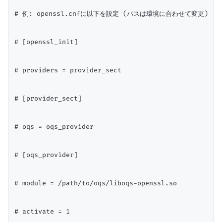
# 例: openssl.cnfに以下を設定 (パスは環境に合わせて変更)

# [openssl_init]

# providers = provider_sect

# [provider_sect]

# oqs = oqs_provider

# [oqs_provider]

# module = /path/to/oqs/liboqs-openssl.so

# activate = 1
