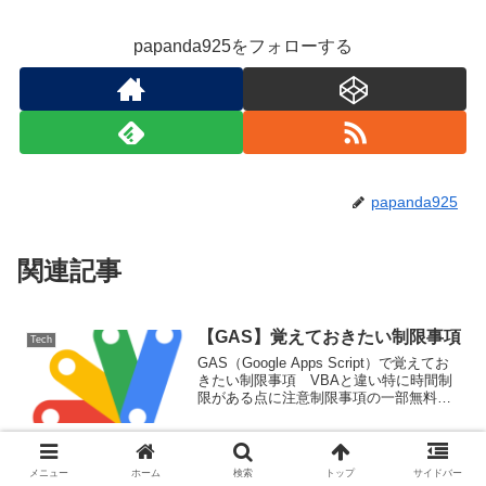
papanda925をフォローする
papanda925
関連記事
【GAS】覚えておきたい制限事項
Tech
GAS（Google Apps Script）で覚えてお
きたい制限事項 VBAと違い特に時間制
限がある点に注意制限事項の一部無料
（gmail.com）Google Workspaceスクリ
プトの実行時間6分/実行30分／実行スク
リプトの同時...
令和5年度 ネットワークスペシャ
メニュー
ホーム
検索
トップ
サイドバー
Tech