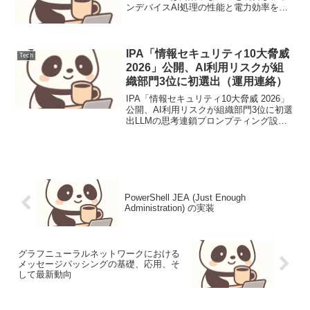
ンデバイスAI処理の性能と電力効率を向
上させ、AI PC戦略を推進する。ニュース
要点事実* Lunar Lakeは、Intelが...
IPA「情報セキュリティ10大脅威
Tech
2026」公開、AI利用リスクが組
織部門3位に初選出（運用連絡）
IPA「情報セキュリティ10大脅威 2026」
公開、AI利用リスクが組織部門3位に初選
出LLMの思考連鎖プロンプティング設計
と評価1. ユースケース定義本稿では、顧
客サポートにおけるFAQからの問い合わ
せ対応を自動化するLLMプロンプトの
設...
PowerShell JEA (Just Enough
Administration) の実装
グラフニューラルネットワークにおける
メッセージパッシングの基礎、応用、そ
して最新動向