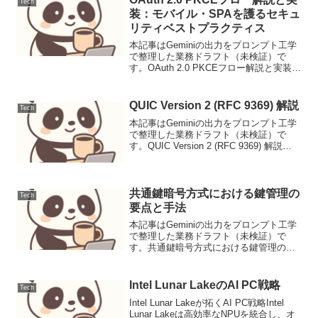
Tech
装：モバイル・SPAを護るセキュ
リティベストプラクティス
本記事はGeminiの出力をプロンプト工学
で整理した業務ドラフト（未検証）で
す。OAuth 2.0 PKCEフロー解説と実装：
モバイル・SPAを護るセキュリティベス
トプラクティスOAuth 2.0は、リソースオ
ーナー（ユーザー）が自身のデー...
QUIC Version 2 (RFC 9369) 解説
Tech
本記事はGeminiの出力をプロンプト工学
で整理した業務ドラフト（未検証）で
す。QUIC Version 2 (RFC 9369) 解説
QUIC (Quick UDP Internet Connections)
は、TCPが抱える様々な課題...
共通鍵暗号方式における鍵管理の
Tech
要点と手法
本記事はGeminiの出力をプロンプト工学
で整理した業務ドラフト（未検証）で
す。共通鍵暗号方式における鍵管理の要
点と手法共通鍵暗号方式における鍵管理
は、鍵の生成から廃棄までのライフサイ
クル全体で安全性を確保するための重要
Intel Lunar LakeのAI PC戦略
Tech
なプロセスであり、特...
Intel Lunar Lakeが拓くAI PC戦略Intel
Lunar Lakeは高効率なNPUを統合し、オ