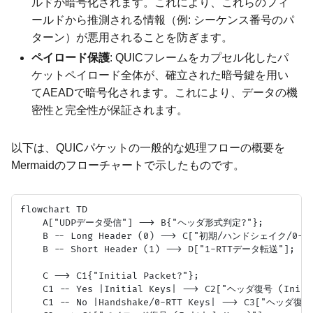
ルドが暗号化されます。これにより、これらのフィ
ールドから推測される情報（例: シーケンス番号のパ
ターン）が悪用されることを防ぎます。
ペイロード保護
: QUICフレームをカプセル化したパ
ケットペイロード全体が、確立された暗号鍵を用い
てAEADで暗号化されます。これにより、データの機
密性と完全性が保証されます。
以下は、QUICパケットの一般的な処理フローの概要を
Mermaidのフローチャートで示したものです。
flowchart TD

    A["UDPデータ受信"] --> B{"ヘッダ形式判定?"};

    B -- Long Header (0) --> C["初期/ハンドシェイク/
    B -- Short Header (1) --> D["1-RTTデータ転送"];

    C --> C1{"Initial Packet?"};

    C1 -- Yes |Initial Keys| --> C2["ヘッダ復号 (Initia
    C1 -- No |Handshake/0-RTT Keys| --> C3["ヘッダ復号 