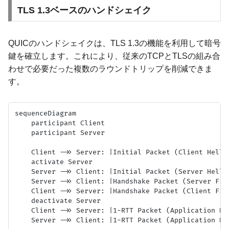
TLS 1.3ベースのハンドシェイク
QUICのハンドシェイクは、TLS 1.3の機能を利用して暗号
鍵を確立します。これにより、従来のTCPとTLSの組み合
わせで必要だった複数のラウンドトリップを削減できま
す。
sequenceDiagram

    participant Client

    participant Server

    Client ->> Server: |Initial Packet (Client Hello)
    activate Server

    Server ->> Client: |Initial Packet (Server Hello)
    Server ->> Client: |Handshake Packet (Server Fin
    Client ->> Server: |Handshake Packet (Client Fin
    deactivate Server

    Client ->> Server: |1-RTT Packet (Application Dat
    Server ->> Client: |1-RTT Packet (Application Dat