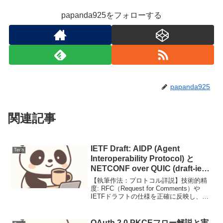
papanda925をフォローする
papanda925
関連記事
IETF Draft: AIDP (Agent
Tech
Interoperability Protocol) と
NETCONF over QUIC (draft-ietf-
netconf-netconf-over-quic)
【執筆作法：プロトコル詳説】技術的精
度: RFC（Request for Comments）や
IETFドラフトの仕様を正確に反映し、バ
イナリレイアウトやステートマシンを論
理的に解説する。構造的視覚化: 複雑なシ
ーケンスや階層構造はMerma...
OAuth 2.0 PKCEフロー解説と実