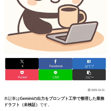
X
Facebook
はてブ
Pocket
LINE
コピー
2025.10.21
本記事は
Geminiの出力をプロンプト工学で整理した業務
ドラフト（未検証）
です。