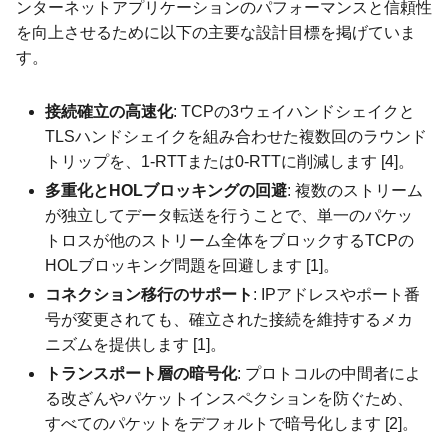
ンターネットアプリケーションのパフォーマンスと信頼性
を向上させるために以下の主要な設計目標を掲げていま
す。
接続確立の高速化
: TCPの3ウェイハンドシェイクと
TLSハンドシェイクを組み合わせた複数回のラウンド
トリップを、1-RTTまたは0-RTTに削減します [4]。
多重化とHOLブロッキングの回避
: 複数のストリーム
が独立してデータ転送を行うことで、単一のパケッ
トロスが他のストリーム全体をブロックするTCPの
HOLブロッキング問題を回避します [1]。
コネクション移行のサポート
: IPアドレスやポート番
号が変更されても、確立された接続を維持するメカ
ニズムを提供します [1]。
トランスポート層の暗号化
: プロトコルの中間者によ
る改ざんやパケットインスペクションを防ぐため、
すべてのパケットをデフォルトで暗号化します [2]。