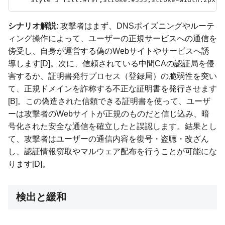
シナリオ解説
: 攻撃者はまず、DNSポイズニングやルーテ
ィング操作によって、ユーザーの正規サービスへの通信を
傍受し、自身が運営する偽のWebサイトやサービスへ誘
導します[D]。次に、信頼されている中間CAの認証局を侵
害するか、証明書発行プロセス（登録局）の脆弱性を突い
て、正規ドメインを詐称する不正な証明書を発行させます
[B]。この偽造された信頼できる証明書を使って、ユーザ
ーは攻撃者のWebサイトが正規のものだと信じ込み、暗
号化された安全な通信を確立したと誤認します。結果とし
て、攻撃者はユーザーの通信内容を復号・盗聴・改ざん
し、認証情報窃取やマルウェア配布を行うことが可能にな
ります[D]。
検出と緩和