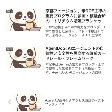
03 - Standardization Consensus Protocol
(ProCon)【...
京都フュージョン、米DOE主導の
Tech
重要プログラムに参画：核融合炉
の「トリチウム増殖ブランケッ
ト」開発で日米連携が加速
。#本記事はGeminiの出力をプロンプト工
学で整理した業務ドラフト（未検証）で
す。京都フュージョン、米DOE主導の重
要プログラムに参画：核融合炉の「トリ
チウム増殖ブランケット」開発で日米連
携が加速京都フュージョンが米DOEのマ
AgentDoG: AIエージェントの自
Tech
イルストーン...
律性と安全性を両立する診断ガー
ドレール・フレームワーク
本記事はGeminiの出力をプロンプト工学
で整理した業務ドラフト（未検証）で
す。AgentDoG: AIエージェントの自律性
と安全性を両立する診断ガードレール・
フレームワーク【要点サマリ】AIエージ
ェントの推論過程に「診断（Diagnosi...
Azure AD条件付きアクセス設計のベスト
プラクティス