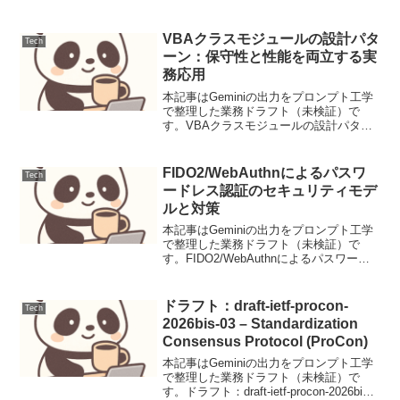
VBAクラスモジュールの設計パタ
Tech
ーン：保守性と性能を両立する実
務応用
本記事はGeminiの出力をプロンプト工学
で整理した業務ドラフト（未検証）で
す。VBAクラスモジュールの設計パター
ン：保守性と性能を両立する実務応用背
景と要件VBA（Visual Basic for
Applications）は、Excel...
FIDO2/WebAuthnによるパスワ
Tech
ードレス認証のセキュリティモデ
ルと対策
本記事はGeminiの出力をプロンプト工学
で整理した業務ドラフト（未検証）で
す。FIDO2/WebAuthnによるパスワード
レス認証のセキュリティモデルと対策
FIDO2/WebAuthnは、公開鍵暗号方式を
利用してパスワードに依存しないセキ...
ドラフト：draft-ietf-procon-
Tech
2026bis-03 – Standardization
Consensus Protocol (ProCon)
本記事はGeminiの出力をプロンプト工学
で整理した業務ドラフト（未検証）で
す。ドラフト：draft-ietf-procon-2026bis-