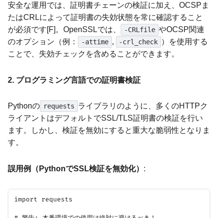
安全な運用では、証明書チェーンの検証に加え、OCSPま
たはCRLによって証明書の失効状態を常に確認すること
が必須です[F]。OpenSSLでは、
やOCSP関連
-CRLfile
のオプション（例：
,
）を使用する
-attime
-crl_check
ことで、失効チェックを含めることができます。
2. プログラミング言語での証明書検証
Pythonの
ライブラリのように、多くのHTTPク
requests
ライアントはデフォルトでSSL/TLS証明書の検証を行い
ます。しかし、検証を無効にすると重大な脆弱性となりま
す。
誤用例（PythonでSSL検証を無効化）
:
import requests

# 警告: 本番環境での使用は絶対に避けるべき！
