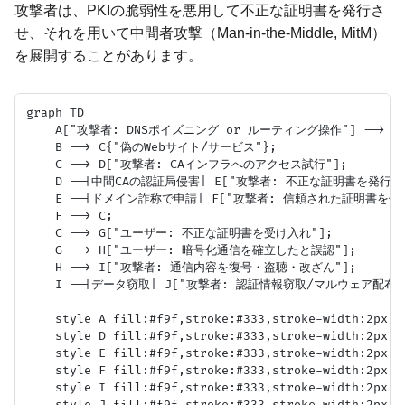
攻撃者は、PKIの脆弱性を悪用して不正な証明書を発行さ
せ、それを用いて中間者攻撃（Man-in-the-Middle, MitM）
を展開することがあります。
graph TD

    A["攻撃者: DNSポイズニング or ルーティング操作"] --> 
    B --> C{"偽のWebサイト/サービス"};

    C --> D["攻撃者: CAインフラへのアクセス試行"];

    D --|中間CAの認証局侵害| E["攻撃者: 不正な証明書を発行"];
    E --|ドメイン詐称で申請| F["攻撃者: 信頼された証明書を偽造
    F --> C;

    C --> G["ユーザー: 不正な証明書を受け入れ"];

    G --> H["ユーザー: 暗号化通信を確立したと誤認"];

    H --> I["攻撃者: 通信内容を復号・盗聴・改ざん"];

    I --|データ窃取| J["攻撃者: 認証情報窃取/マルウェア配布"]
    style A fill:#f9f,stroke:#333,stroke-width:2px;

    style D fill:#f9f,stroke:#333,stroke-width:2px;

    style E fill:#f9f,stroke:#333,stroke-width:2px;

    style F fill:#f9f,stroke:#333,stroke-width:2px;

    style I fill:#f9f,stroke:#333,stroke-width:2px;
