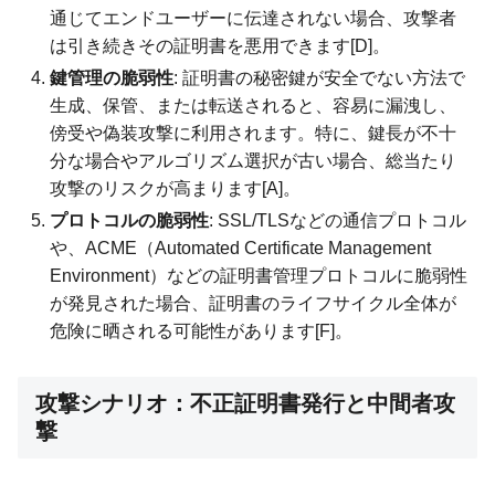
通じてエンドユーザーに伝達されない場合、攻撃者
は引き続きその証明書を悪用できます[D]。
鍵管理の脆弱性
: 証明書の秘密鍵が安全でない方法で
生成、保管、または転送されると、容易に漏洩し、
傍受や偽装攻撃に利用されます。特に、鍵長が不十
分な場合やアルゴリズム選択が古い場合、総当たり
攻撃のリスクが高まります[A]。
プロトコルの脆弱性
: SSL/TLSなどの通信プロトコル
や、ACME（Automated Certificate Management
Environment）などの証明書管理プロトコルに脆弱性
が発見された場合、証明書のライフサイクル全体が
危険に晒される可能性があります[F]。
攻撃シナリオ：不正証明書発行と中間者攻
撃