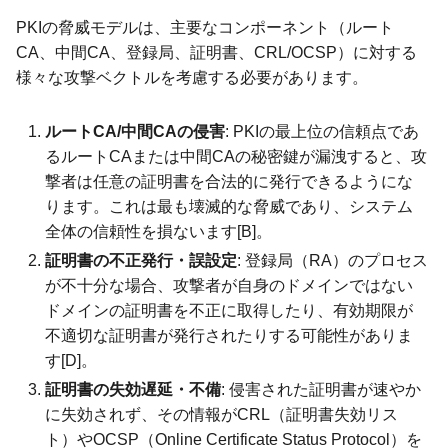
PKIの脅威モデルは、主要なコンポーネント（ルート
CA、中間CA、登録局、証明書、CRL/OCSP）に対する
様々な攻撃ベクトルを考慮する必要があります。
ルートCA/中間CAの侵害
: PKIの最上位の信頼点であ
るルートCAまたは中間CAの秘密鍵が漏洩すると、攻
撃者は任意の証明書を合法的に発行できるようにな
ります。これは最も壊滅的な脅威であり、システム
全体の信頼性を損ないます[B]。
証明書の不正発行・誤設定
: 登録局（RA）のプロセス
が不十分な場合、攻撃者が自身のドメインではない
ドメインの証明書を不正に取得したり、有効期限が
不適切な証明書が発行されたりする可能性がありま
す[D]。
証明書の失効遅延・不備
: 侵害された証明書が速やか
に失効されず、その情報がCRL（証明書失効リス
ト）やOCSP（Online Certificate Status Protocol）を