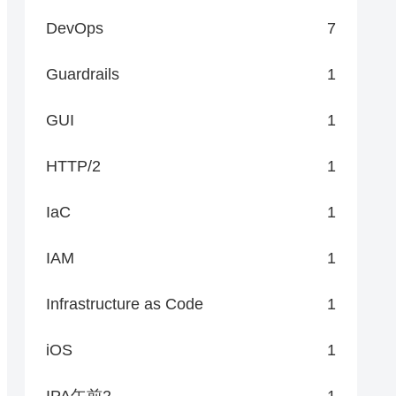
DevOps
7
Guardrails
1
GUI
1
HTTP/2
1
IaC
1
IAM
1
Infrastructure as Code
1
iOS
1
IPA午前2
1