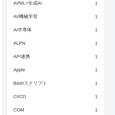
AI/ML>生成AI
1
AI/機械学習
1
AI半導体
1
ALPN
1
API連携
1
Apple
1
Bashスクリプト
1
CI/CD
1
COM
1