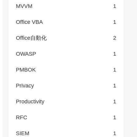
MVVM
1
Office VBA
1
Office自動化
2
OWASP
1
PMBOK
1
Privacy
1
Productivity
1
RFC
1
SIEM
1