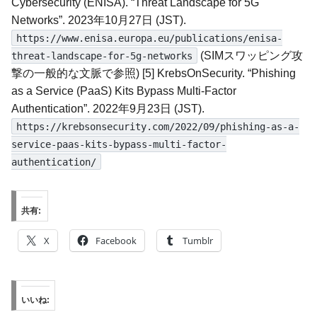
Cybersecurity (ENISA). “Threat Landscape for 5G
Networks”. 2023年10月27日 (JST).
https://www.enisa.europa.eu/publications/enisa-
(SIMスワッピング攻
threat-landscape-for-5g-networks
撃の一般的な文脈で参照) [5] KrebsOnSecurity. “Phishing
as a Service (PaaS) Kits Bypass Multi-Factor
Authentication”. 2022年9月23日 (JST).
https://krebsonsecurity.com/2022/09/phishing-as-a-
service-paas-kits-bypass-multi-factor-
authentication/
共有:
X
Facebook
Tumblr
いいね: