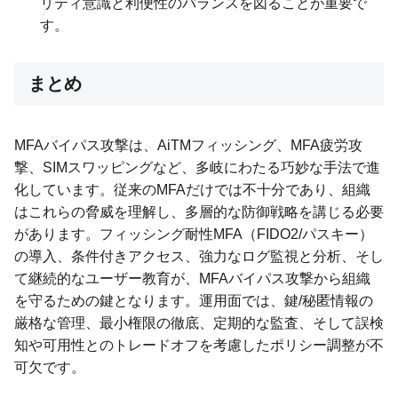
リティ意識と利便性のバランスを図ることが重要で
す。
まとめ
MFAバイパス攻撃は、AiTMフィッシング、MFA疲労攻
撃、SIMスワッピングなど、多岐にわたる巧妙な手法で進
化しています。従来のMFAだけでは不十分であり、組織
はこれらの脅威を理解し、多層的な防御戦略を講じる必要
があります。フィッシング耐性MFA（FIDO2/パスキー）
の導入、条件付きアクセス、強力なログ監視と分析、そし
て継続的なユーザー教育が、MFAバイパス攻撃から組織
を守るための鍵となります。運用面では、鍵/秘匿情報の
厳格な管理、最小権限の徹底、定期的な監査、そして誤検
知や可用性とのトレードオフを考慮したポリシー調整が不
可欠です。