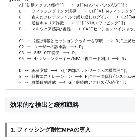
    A["初期アクセス獲得"] --> B{"MFAバイパスの試行"};

    B -- フィッシングリンク誘導 --> C1["AiTMフィッシング"];
    B -- 盗んだクレデンシャルで繰り返しログイン --> C2["MFA
    B -- 通信キャリア詐欺 --> C3["SIMスワッピング"];

    B -- マルウェア感染/盗難 --> C4["セッションハイジャック/
    C1 -- 認証情報とセッションクッキーを窃取 --> D["正規セッ
    C2 -- ユーザーの誤承認 --> D;

    C3 -- SMS OTP傍受 --> D;

    C4 -- セッションクッキー/MFA回復コード利用 --> D;

    D -- 認証突破 --> E["内部ネットワークへの横展開"];

    E -- 特権エスカレーション --> F["データ窃取/システム破壊"
効果的な検出と緩和戦略
1. フィッシング耐性MFAの導入