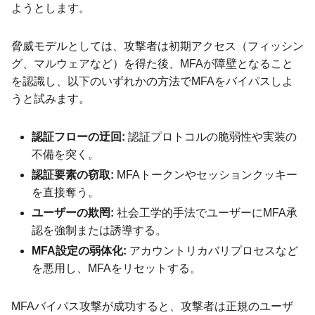
ようとします。
脅威モデルとしては、攻撃者は初期アクセス（フィッシン
グ、マルウェアなど）を得た後、MFAが障壁となること
を認識し、以下のいずれかの方法でMFAをバイパスしよ
うと試みます。
認証フローの迂回:
認証プロトコルの脆弱性や実装の
不備を突く。
認証要素の窃取:
MFAトークンやセッションクッキー
を直接奪う。
ユーザーの欺罔:
社会工学的手法でユーザーにMFA承
認を強制または誘導する。
MFA設定の弱体化:
アカウントリカバリプロセスなど
を悪用し、MFAをリセットする。
MFAバイパス攻撃が成功すると、攻撃者は正規のユーザ