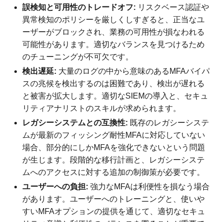
誤検知と可用性のトレードオフ:
リスクベース認証や
異常検知のポリシーを厳しくしすぎると、正当なユ
ーザーがブロックされ、業務の可用性が損なわれる
可能性があります。適切なバランスを見つけるため
のチューニングが不可欠です。
検出遅延:
大量のログの中から意味のあるMFAバイパ
スの兆候を検出するのは困難であり、検出が遅れる
と被害が拡大します。適切なSIEMの導入と、セキュ
リティアナリストのスキルが求められます。
レガシーシステムとの互換性:
既存のレガシーシステ
ムが最新のフィッシング耐性MFAに対応していない
場合、部分的にしかMFAを強化できないという問題
が生じます。段階的な移行計画と、レガシーシステ
ムへのアクセスに対する追加の制御策が必要です。
ユーザーへの負担:
強力なMFAは利便性を損なう場合
があります。ユーザーへのトレーニングと、使いや
すいMFAオプションの提供を通じて、適切なセキュ