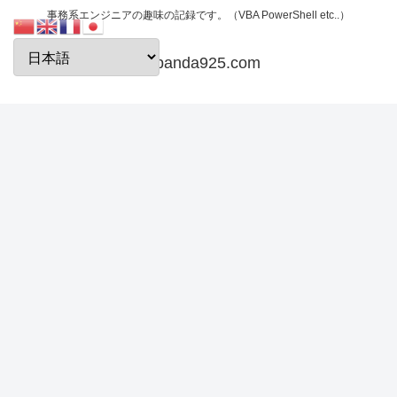
事務系エンジニアの趣味の記録です。（VBA PowerShell etc..）
papanda925.com