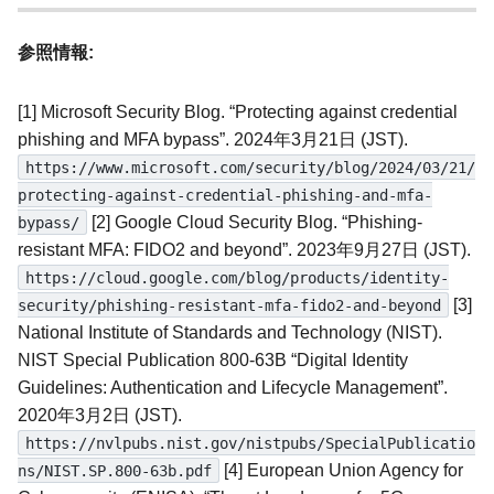
参照情報:
[1] Microsoft Security Blog. “Protecting against credential
phishing and MFA bypass”. 2024年3月21日 (JST).
https://www.microsoft.com/security/blog/2024/03/21/
protecting-against-credential-phishing-and-mfa-
[2] Google Cloud Security Blog. “Phishing-
bypass/
resistant MFA: FIDO2 and beyond”. 2023年9月27日 (JST).
https://cloud.google.com/blog/products/identity-
[3]
security/phishing-resistant-mfa-fido2-and-beyond
National Institute of Standards and Technology (NIST).
NIST Special Publication 800-63B “Digital Identity
Guidelines: Authentication and Lifecycle Management”.
2020年3月2日 (JST).
https://nvlpubs.nist.gov/nistpubs/SpecialPublicatio
[4] European Union Agency for
ns/NIST.SP.800-63b.pdf