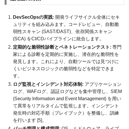
DevSecOpsの実践:
開発ライフサイクル全体にセキ
ュリティを組み込みます。コードレビュー、自動脆
弱性スキャン (SAST/DAST)、依存関係スキャン
(SCA) をCI/CDパイプラインに統合します。
定期的な脆弱性診断とペネトレーションテスト:
専門
家による診断を定期的に実施し、潜在的な脆弱性を
発見します。これにより、自動ツールでは見つけに
くいビジネスロジックの脆弱性などを特定できま
す。
ログ監視とインシデント対応体制:
アプリケーション
ログ、WAFログ、認証ログなどを集中管理し、SIEM
(Security Information and Event Management) を用い
て異常をリアルタイムで監視します。インシデント
発生時の対応手順（プレイブック）を整備し、訓練
を行います [5]。
パッチ管理と構成管理:
OS、ミドルウェア、ライブ