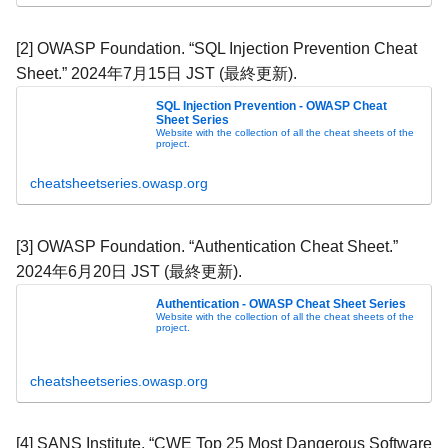
[2] OWASP Foundation. “SQL Injection Prevention Cheat
Sheet.” 2024年7月15日 JST (最終更新).
SQL Injection Prevention - OWASP Cheat
Sheet Series
Website with the collection of all the cheat sheets of the
project.
cheatsheetseries.owasp.org
[3] OWASP Foundation. “Authentication Cheat Sheet.”
2024年6月20日 JST (最終更新).
Authentication - OWASP Cheat Sheet Series
Website with the collection of all the cheat sheets of the
project.
cheatsheetseries.owasp.org
[4] SANS Institute. “CWE Top 25 Most Dangerous Software