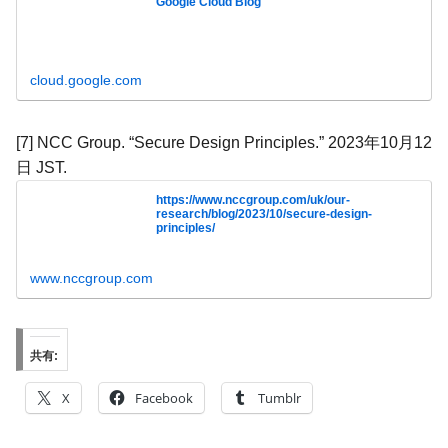
Google Cloud Blog
cloud.google.com
[7] NCC Group. “Secure Design Principles.” 2023年10月12
日 JST.
https://www.nccgroup.com/uk/our-
research/blog/2023/10/secure-design-
principles/
www.nccgroup.com
共有:
X
Facebook
Tumblr