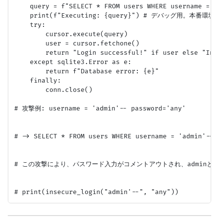
    query = f"SELECT * FROM users WHERE username = '
    print(f"Executing: {query}") # デバッグ用。本番
    try:

        cursor.execute(query)

        user = cursor.fetchone()

        return "Login successful!" if user else "Inva
    except sqlite3.Error as e:

        return f"Database error: {e}"

    finally:

        conn.close()

# 攻撃例: username = 'admin'-- password='any'

# -> SELECT * FROM users WHERE username = 'admin'--' 
# この攻撃により、パスワード入力がコメントアウトされ、adminと