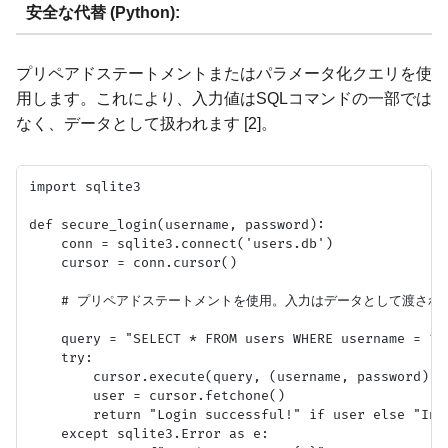
安全な代替 (Python):
プリペアドステートメントまたはパラメータ化クエリを使
用します。これにより、入力値はSQLコマンドの一部では
なく、データとして扱われます [2]。
import sqlite3

def secure_login(username, password):

    conn = sqlite3.connect('users.db')

    cursor = conn.cursor()

    # プリペアドステートメントを使用。入力はデータとして渡される
    query = "SELECT * FROM users WHERE username = ? A
    try:

        cursor.execute(query, (username, password))

        user = cursor.fetchone()

        return "Login successful!" if user else "Inva
    except sqlite3.Error as e:
