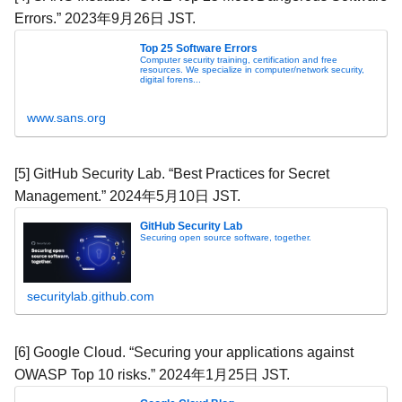
Errors.” 2023年9月26日 JST.
Top 25 Software Errors
Computer security training, certification and free
resources. We specialize in computer/network security,
digital forens...
www.sans.org
[5] GitHub Security Lab. “Best Practices for Secret
Management.” 2024年5月10日 JST.
GitHub Security Lab
Securing open source software, together.
securitylab.github.com
[6] Google Cloud. “Securing your applications against
OWASP Top 10 risks.” 2024年1月25日 JST.