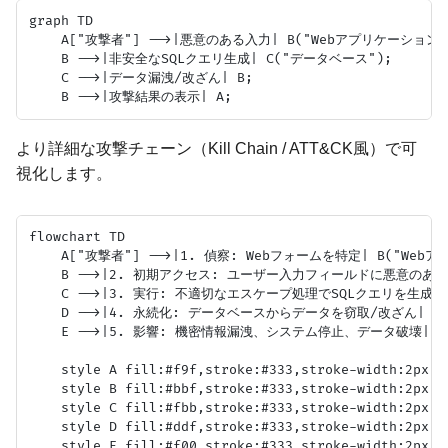
graph TD

    A["攻撃者"] -->|悪意のある入力| B("Webアプリケーション")
    B -->|非安全なSQLクエリ生成| C("データベース");

    C -->|データ漏洩/改ざん| B;

より詳細な攻撃チェーン（Kill Chain / ATT&CK風）で可
視化します。
flowchart TD

    A["攻撃者"] -->|1. 偵察: Webフォームを特定| B("Webア
    B -->|2. 初期アクセス: ユーザー入力フィールドに悪意のある
    C -->|3. 実行: 不適切なエスケープ処理でSQLクエリを生成| 
    D -->|4. 永続化: データベースからデータを窃取/改ざん| E(
    E -->|5. 影響: 機密情報漏洩、システム停止、データ破壊| F
    style A fill:#f9f,stroke:#333,stroke-width:2px;

    style B fill:#bbf,stroke:#333,stroke-width:2px;

    style C fill:#fbb,stroke:#333,stroke-width:2px;

    style D fill:#ddf,stroke:#333,stroke-width:2px;

    style E fill:#f00,stroke:#333,stroke-width:2px;
