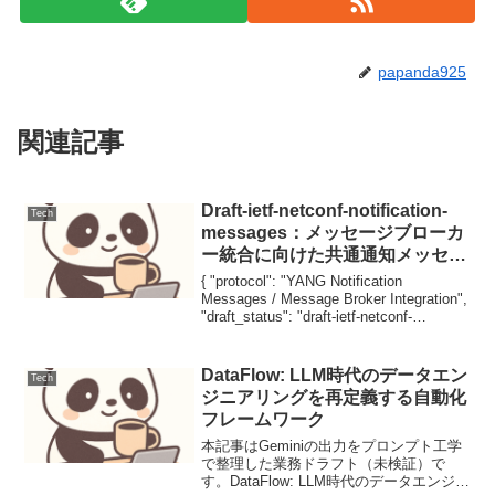
papanda925
関連記事
Draft-ietf-netconf-notification-
Tech
messages：メッセージブローカ
ー統合に向けた共通通知メッセー
ジフォーマット
{ "protocol": "YANG Notification
Messages / Message Broker Integration",
"draft_status": "draft-ietf-netconf-
notificatio...
DataFlow: LLM時代のデータエン
Tech
ジニアリングを再定義する自動化
フレームワーク
本記事はGeminiの出力をプロンプト工学
で整理した業務ドラフト（未検証）で
す。DataFlow: LLM時代のデータエンジニ