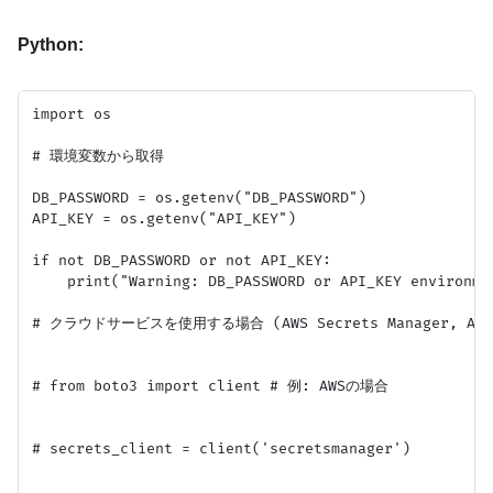
Python:
import os

# 環境変数から取得

DB_PASSWORD = os.getenv("DB_PASSWORD")

API_KEY = os.getenv("API_KEY")

if not DB_PASSWORD or not API_KEY:

    print("Warning: DB_PASSWORD or API_KEY environmen
# クラウドサービスを使用する場合 (AWS Secrets Manager, Azure 
# from boto3 import client # 例: AWSの場合

# secrets_client = client('secretsmanager')
