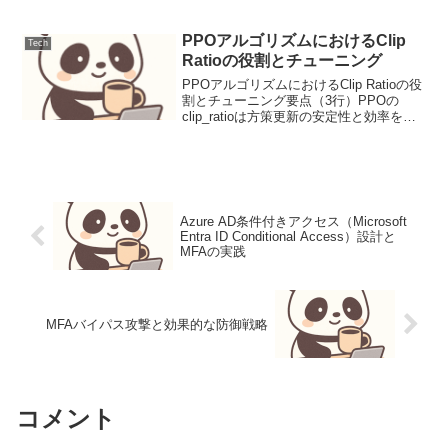
n", "target_a...
PPOアルゴリズムにおけるClip
Tech
Ratioの役割とチューニング
PPOアルゴリズムにおけるClip Ratioの役
割とチューニング要点（3行）PPOの
clip_ratioは方策更新の安定性と効率を決
定する重要なハイパーパラメータ。過度
な方策変化を抑制し、学習の不安定化を
防ぎます。目的関数にクリップ項を導...
Azure AD条件付きアクセス（Microsoft
Entra ID Conditional Access）設計と
MFAの実践
MFAバイパス攻撃と効果的な防御戦略
コメント