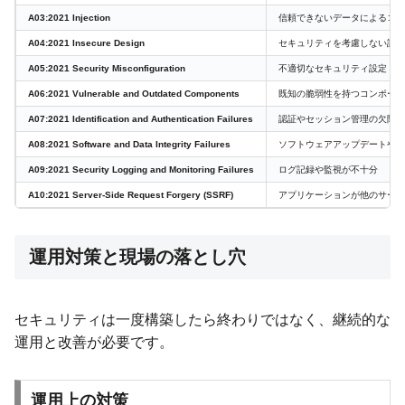
A03:2021 Injection
信頼できないデータによるコマ
A04:2021 Insecure Design
セキュリティを考慮しない設計
A05:2021 Security Misconfiguration
不適切なセキュリティ設定
A06:2021 Vulnerable and Outdated Components
既知の脆弱性を持つコンポーネ
A07:2021 Identification and Authentication Failures
認証やセッション管理の欠陥
A08:2021 Software and Data Integrity Failures
ソフトウェアアップデートや重
A09:2021 Security Logging and Monitoring Failures
ログ記録や監視が不十分
A10:2021 Server-Side Request Forgery (SSRF)
アプリケーションが他のサーバ
運用対策と現場の落とし穴
セキュリティは一度構築したら終わりではなく、継続的な
運用と改善が必要です。
運用上の対策