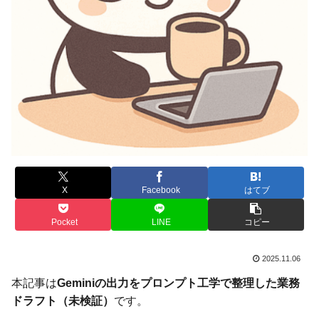
X
Facebook
はてブ
Pocket
LINE
コピー
2025.11.06
本記事は
Geminiの出力をプロンプト工学で整理した業務
ドラフト（未検証）
です。