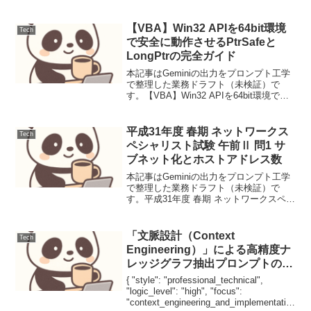
アリングを再定義する自動化フレームワ
ーク【要点サマリ】LLMの性能を左右す
る「データの質」を、静的な処理から動
【VBA】Win32 APIを64bit環境
Tech
的な...
で安全に動作させるPtrSafeと
LongPtrの完全ガイド
本記事はGeminiの出力をプロンプト工学
で整理した業務ドラフト（未検証）で
す。【VBA】Win32 APIを64bit環境で安
全に動作させるPtrSafeとLongPtrの完全
ガイド【背景と目的】Officeの64bit化に
伴い、従来のW...
平成31年度 春期 ネットワークス
Tech
ペシャリスト試験 午前Ⅱ 問1 サ
ブネット化とホストアドレス数
本記事はGeminiの出力をプロンプト工学
で整理した業務ドラフト（未検証）で
す。平成31年度 春期 ネットワークスペシ
ャリスト試験 午前Ⅱ 問1 サブネット化と
ホストアドレス数CIDR表記とサブネット
マスクの関係を理解し、ネットワーク長
「文脈設計（Context
Tech
とホ...
Engineering）」による高精度ナ
レッジグラフ抽出プロンプトの構
築
{ "style": "professional_technical",
"logic_level": "high", "focus":
"context_engineering_and_implementatio