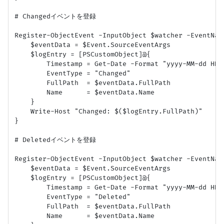
# Changedイベントを登録

Register-ObjectEvent -InputObject $watcher -EventNam
    $eventData = $Event.SourceEventArgs

    $logEntry = [PSCustomObject]@{

        Timestamp = Get-Date -Format "yyyy-MM-dd HH:m
        EventType = "Changed"

        FullPath  = $eventData.FullPath

        Name      = $eventData.Name

    }

    Write-Host "Changed: $($logEntry.FullPath)"

}

# Deletedイベントを登録

Register-ObjectEvent -InputObject $watcher -EventNam
    $eventData = $Event.SourceEventArgs

    $logEntry = [PSCustomObject]@{

        Timestamp = Get-Date -Format "yyyy-MM-dd HH:m
        EventType = "Deleted"

        FullPath  = $eventData.FullPath

        Name      = $eventData.Name
