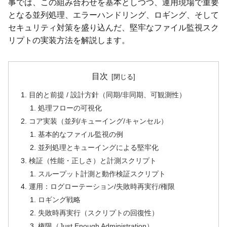
事では、この組み合わせを基本としつつ、運用現場で重要
となる並列処理、エラーハンドリング、ロギング、そして
セキュリティ対策を盛り込んだ、堅牢なファイル監視スク
リプトの実装方法を解説します。
目次
目的と前提 / 設計方針（同期/非同期、可観測性）
処理フローの可視化
コア実装（並列/キューイング/キャンセル）
基本的なファイル監視の例
並列処理とキューイングによる堅牢化
検証（性能・正しさ）と計測スクリプト
スループット計測と動作検証スクリプト
運用：ログローテーション/失敗時再実行/権限
ロギング戦略
失敗時再実行（スクリプトの回復性）
権限（Just Enough Administration）