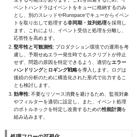
ベントハンドラはイベントをキューに格納するのみ
とし、別のスレッドやRunspaceでキューからイベン
トを取り出して処理する
非同期・並列処理
を採用し
ます。これにより、イベント受信と処理を分離し、
応答性を高めます。
堅牢性と可観測性
: プロダクション環境での運用を考
慮し、予期せぬエラー発生時でもスクリプトが停止
せず、問題の原因を特定できるよう、適切な
エラー
ハンドリング
と
ロギング戦略
を導入します。ログは
後続の分析のために構造化された形式で出力するこ
とも検討します。
効率性
: 不要なリソース消費を避けるため、監視対象
やフィルターを適切に設定し、また、イベント処理
のボトルネックを特定し改善するための
性能計測
を
組み込みます。
処理フローの可視化