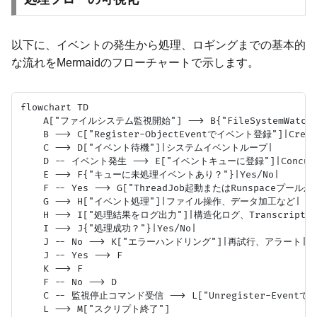
以下に、イベントの発生から処理、ロギングまでの基本的
な流れをMermaidのフローチャートで示します。
flowchart TD

    A["ファイルシステム監視開始"] --> B{"FileSystemWa
    B --> C["Register-ObjectEventでイベント登録"]|Created
    C --> D["イベント待機"]|システムイベントループ|

    D -- イベント発生 --> E["イベントキューに登録"]|Concurr
    E --> F{"キューに未処理イベントあり？"}|Yes/No|

    F -- Yes --> G["ThreadJob起動またはRunspaceプール
    G --> H["イベント処理"]|ファイル操作、データ加工など|

    H --> I["処理結果をログ出力"]|構造化ログ、Transcript|

    I --> J{"処理成功？"}|Yes/No|

    J -- No --> K["エラーハンドリング"]|再試行、アラート|

    J -- Yes --> F

    K --> F

    F -- No --> D

    C -- 監視停止コマンド受信 --> L["Unregister-Event