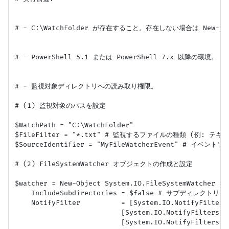
# - C:\WatchFolder が存在すること。存在しない場合は New-Item 
# - PowerShell 5.1 または PowerShell 7.x 以降の環境。

# - 監視対象ディレクトリへの読み取り権限。

# (1) 監視対象のパスを設定

$WatchPath = "C:\WatchFolder"

$FileFilter = "*.txt" # 監視するファイルの種類 (例: テキ
$SourceIdentifier = "MyFileWatcherEvent" # イベン
# (2) FileSystemWatcher オブジェクトの作成と設定

$watcher = New-Object System.IO.FileSystemWatcher $W
    IncludeSubdirectories = $false # サブディレクト
    NotifyFilter          = [System.IO.NotifyFilt
                          [System.IO.NotifyFilte
                          [System.IO.NotifyFil