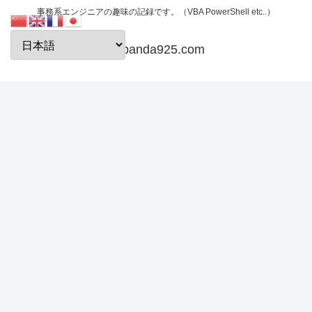
事務系エンジニアの趣味の記録です。（VBA PowerShell etc..）
papanda925.com