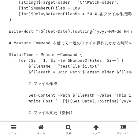
    [string]$TargetFolder = "C:\WatchFolder",

    [int]$NumberOfFiles = 100,

    [int]$DelayBetweenFilesMs = 50 # 各ファイル作成間
)

Write-Host "[$((Get-Date).ToString('yyyy-MM-dd 
# Measure-Command を使って一連のファイル操作にかかる時間を計
$totalTime = Measure-Command {

    for ($i = 1; $i -le $NumberOfFiles; $i++) {

        $fileName = "testfile_$i.txt"

        $filePath = Join-Path $TargetFolder $fileName
        # ファイル作成

        Set-Content -Path $filePath -Value "This is 
        Write-Host "  [$((Get-Date).ToString('yyyy-M
        # ファイル変更 (数回)

        for ($j = 1; $j -le 3; $j++) {

            Add-Content -Path $filePath -Value "`nCh
メニュー
ホーム
検索
トップ
サイドバー