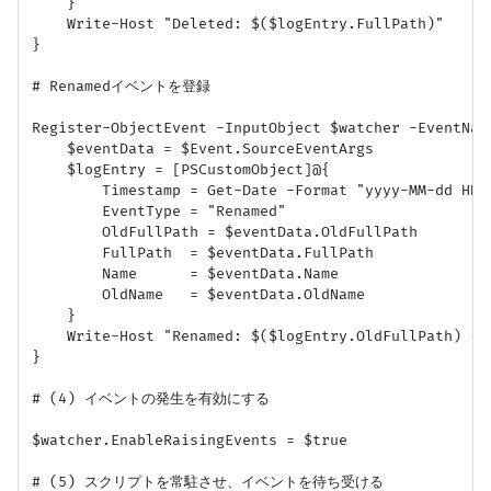
    }

    Write-Host "Deleted: $($logEntry.FullPath)"

}

# Renamedイベントを登録

Register-ObjectEvent -InputObject $watcher -EventNam
    $eventData = $Event.SourceEventArgs

    $logEntry = [PSCustomObject]@{

        Timestamp = Get-Date -Format "yyyy-MM-dd HH:m
        EventType = "Renamed"

        OldFullPath = $eventData.OldFullPath

        FullPath  = $eventData.FullPath

        Name      = $eventData.Name

        OldName   = $eventData.OldName

    }

    Write-Host "Renamed: $($logEntry.OldFullPath) -> 
}

# (4) イベントの発生を有効にする

$watcher.EnableRaisingEvents = $true

# (5) スクリプトを常駐させ、イベントを待ち受ける
