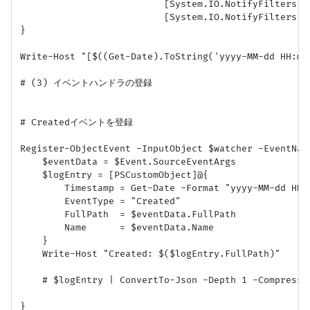
                          [System.IO.NotifyFilte
                          [System.IO.NotifyFilte
}

Write-Host "[$((Get-Date).ToString('yyyy-MM-dd H
# (3) イベントハンドラの登録

# Createdイベントを登録

Register-ObjectEvent -InputObject $watcher -EventNam
    $eventData = $Event.SourceEventArgs

    $logEntry = [PSCustomObject]@{

        Timestamp = Get-Date -Format "yyyy-MM-dd HH:m
        EventType = "Created"

        FullPath  = $eventData.FullPath

        Name      = $eventData.Name

    }

    Write-Host "Created: $($logEntry.FullPath)"

    # $logEntry | ConvertTo-Json -Depth 1 -Com
}
