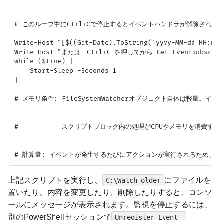
# このループ中にCtrl+Cで停止するとイベントハンドラが解除されないため
Write-Host "[$((Get-Date).ToString('yyyy-MM-dd H
Write-Host "または、Ctrl+C を押してから Get-EventSubscri
while ($true) {

    Start-Sleep -Seconds 1

}

# メモリ条件: FileSystemWatcherオブジェクト自体は軽量。
#           スクリプトブロック内の処理がCPUやメモリを消費す
上記スクリプトを実行し、
にファイルを
C:\WatchFolder
置いたり、内容を変更したり、削除したりすると、コンソ
ールにメッセージが表示されます。監視を停止するには、
別のPowerShellセッションで
Unregister-Event -