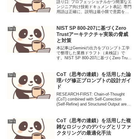
語り口: プロフェッショナルかつ簡潔なエ
ンジニア向け技術ドキュメント表記: 専門
用語は正確に、説明は最小限で意図を伝
える構成: 指示されたセクション順守、論
理的フローの重視視覚的工夫: コードブロ
ック、Mermaid、箇条書きの活用価値提
NIST SP 800-207に基づくZero
Tech
供...
Trustアーキテクチャ実装の脅威
と対策
本記事はGeminiの出力をプロンプト工学
で整理した業務ドラフト（未検証）で
す。NIST SP 800-207に基づくZero Trust
アーキテクチャ実装の脅威と対策Zero
Trust（ゼロトラスト）アーキテクチャ
は、「決して信頼せず、...
CoT（思考の連鎖）を活用した論
Tech
理バグ修正プロンプトの設計ガイ
ド
RESEARCH-FIRST: Chain-of-Thought
(CoT) combined with Self-Correction
(Self-Refine) and Structured Output are
essential f...
CoT（思考の連鎖）を活用した複
Tech
雑なロジックのデバッグとリファ
クタリングの最適化手法