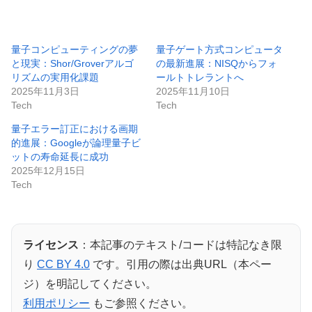
量子コンピューティングの夢
量子ゲート方式コンピュータ
と現実：Shor/Groverアルゴ
の最新進展：NISQからフォ
リズムの実用化課題
ールトトレラントへ
2025年11月3日
2025年11月10日
Tech
Tech
量子エラー訂正における画期
的進展：Googleが論理量子ビ
ットの寿命延長に成功
2025年12月15日
Tech
ライセンス
：本記事のテキスト/コードは特記なき限
り
CC BY 4.0
です。引用の際は出典URL（本ペー
ジ）を明記してください。
利用ポリシー
もご参照ください。