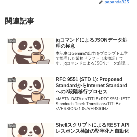
papanda925
関連記事
jqコマンドによるJSONデータ処
Tech
理の極意
本記事はGeminiの出力をプロンプト工学
で整理した業務ドラフト（未検証）で
す。jqコマンドによるJSONデータ処理の
極意DevOpsエンジニアにとって、JSON
データの効率的な処理は日々の業務で不
可欠です。本記事では、強力なコマンド
RFC 9551 (STD 1): Proposed
Tech
ライン...
StandardからInternet Standard
への2段階移行プロセス
<META_DATA> <TITLE>RFC 9551: IETF
Standards Track Transition</TITLE>
<VERSION>1.0</VERSION>
<AUTHOR>Senior Network Engin...
ShellスクリプトによるREST API
Tech
レスポンス検証の堅牢化と自動化