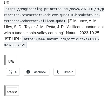
URL:
https://engineering.princeton.edu/news/2023/10/26/p
rinceton-researchers-achieve-quantum-breakthrough-
[2] Mounce, A. M.,
extended-coherence-silicon-qubit
Liles, S. D., Taylor, J. M., Petta, J. R. “A silicon quantum dot
with a tunable spin-valley coupling”. Nature, 2023-10-25
JST. URL:
https://www.nature.com/articles/s41586-
023-06673-9
共有:
X
Facebook
Tumblr
いいね: