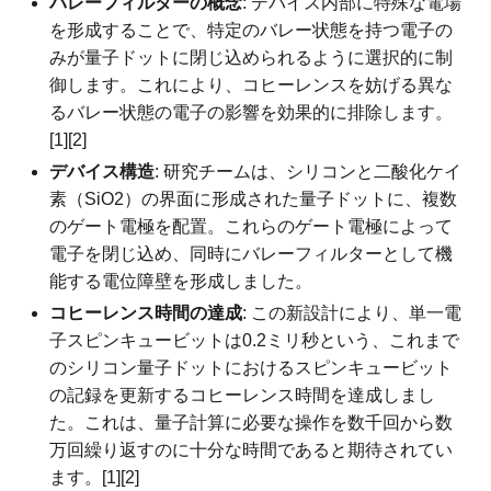
バレーフィルターの概念
: デバイス内部に特殊な電場
を形成することで、特定のバレー状態を持つ電子の
みが量子ドットに閉じ込められるように選択的に制
御します。これにより、コヒーレンスを妨げる異な
るバレー状態の電子の影響を効果的に排除します。
[1][2]
デバイス構造
: 研究チームは、シリコンと二酸化ケイ
素（SiO2）の界面に形成された量子ドットに、複数
のゲート電極を配置。これらのゲート電極によって
電子を閉じ込め、同時にバレーフィルターとして機
能する電位障壁を形成しました。
コヒーレンス時間の達成
: この新設計により、単一電
子スピンキュービットは0.2ミリ秒という、これまで
のシリコン量子ドットにおけるスピンキュービット
の記録を更新するコヒーレンス時間を達成しまし
た。これは、量子計算に必要な操作を数千回から数
万回繰り返すのに十分な時間であると期待されてい
ます。[1][2]