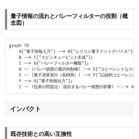
量子情報の流れとバレーフィルターの役割（概
念図）
graph TD

    A["量子情報入力"] --> B{"シリコン量子ドットデバイス"};

    B --> C["スピンキュービット生成"];

    C --> D{"バレーフィルター機能"};

    D -- |バレー状態の選択的制御| --> E["コヒーレントなスピン
    E -- |量子演算実行（長時間）| --> F["記録的コヒーレンス時間
    F --> G["量子情報出力"];

インパクト
既存技術との高い互換性