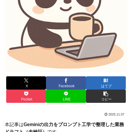
X
Facebook
はてブ
Pocket
LINE
コピー
2025.11.07
本記事は
Geminiの出力をプロンプト工学で整理した業務
ドラフト（未検証）
です。