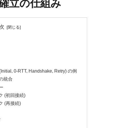
 接続確立の仕組み
次
itial, 0-RTT, Handshake, Retry) の例
との統合
ー
ク (初回接続)
ク (再接続)
タ