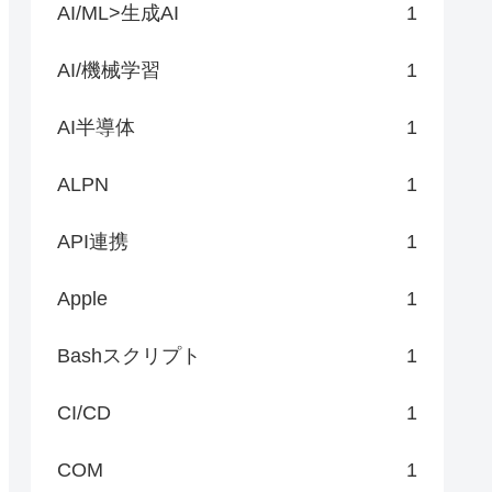
AI/ML>生成AI
1
AI/機械学習
1
AI半導体
1
ALPN
1
API連携
1
Apple
1
Bashスクリプト
1
CI/CD
1
COM
1