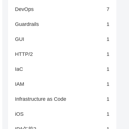
DevOps
7
Guardrails
1
GUI
1
HTTP/2
1
IaC
1
IAM
1
Infrastructure as Code
1
iOS
1
IPA午前2
1