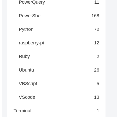
PowerQuery
11
PowerShell
168
Python
72
raspberry-pi
12
Ruby
2
Ubuntu
26
VBScript
5
VScode
13
Terminal
1