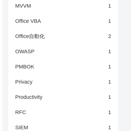
MVVM
1
Office VBA
1
Office自動化
2
OWASP
1
PMBOK
1
Privacy
1
Productivity
1
RFC
1
SIEM
1