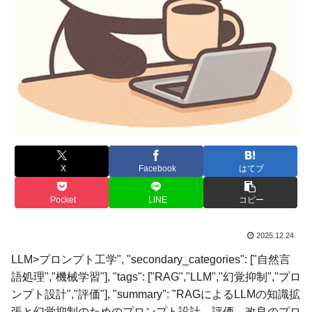
X
Facebook
はてブ
Pocket
LINE
コピー
2025.12.24
LLM>プロンプト工学", "secondary_categories": ["自然言
語処理","機械学習"], "tags": ["RAG","LLM","幻覚抑制","プロ
ンプト設計","評価"], "summary": "RAGによるLLMの知識拡
張と幻覚抑制のためのプロンプト設計、評価、改良のプロ