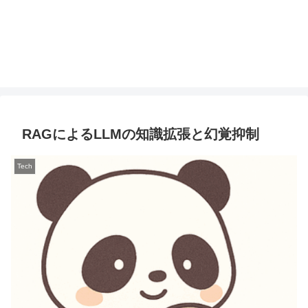
RAGによるLLMの知識拡張と幻覚抑制
Tech