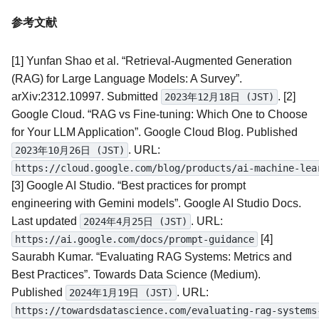
参考文献
[1] Yunfan Shao et al. “Retrieval-Augmented Generation
(RAG) for Large Language Models: A Survey”.
arXiv:2312.10997. Submitted
. [2]
2023年12月18日 (JST)
Google Cloud. “RAG vs Fine-tuning: Which One to Choose
for Your LLM Application”. Google Cloud Blog. Published
. URL:
2023年10月26日 (JST)
https://cloud.google.com/blog/products/ai-machine-lea
[3] Google AI Studio. “Best practices for prompt
engineering with Gemini models”. Google AI Studio Docs.
Last updated
. URL:
2024年4月25日 (JST)
[4]
https://ai.google.com/docs/prompt-guidance
Saurabh Kumar. “Evaluating RAG Systems: Metrics and
Best Practices”. Towards Data Science (Medium).
Published
. URL:
2024年1月19日 (JST)
https://towardsdatascience.com/evaluating-rag-systems