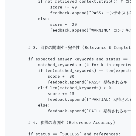
            if not retrieved_context.strip(): 
                 score += 40

                 feedback.append("PASS: コンテキス
            else:

                 score -= 20

                 feedback.append("WARNING:
        # 3. 回答の関連性・完全性 (Relevance & Completene
        if expected_answer_keywords and status == "SU
            matched_keywords = [k for k in expected_
            if len(matched_keywords) == len(expected_
                score += 30

                feedback.append("PASS: 期待され
            elif len(matched_keywords) > 0:

                score += 15

                feedback.append(f"PARTIAL: 期待され
            else:

                feedback.append("FAIL: 期待される
        # 4. 参照の適切性 (Reference Accuracy)

        if status == "SUCCESS" and references:
