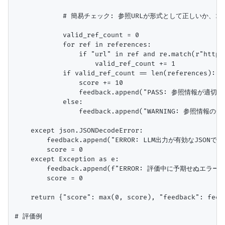
            # 簡易チェック: 参照URLが形式として正しいか
            valid_ref_count = 0

            for ref in references:

                if "url" in ref and re.match(r"https
                    valid_ref_count += 1

            if valid_ref_count == len(references):

                score += 10

                feedback.append("PASS: 参照情報が適切で
            else:

                feedback.append("WARNING: 参照
    except json.JSONDecodeError:

        feedback.append("ERROR: LLM出力が有効なJSONで
        score = 0

    except Exception as e:

        feedback.append(f"ERROR: 評価中に予期せぬエラー
        score = 0

    return {"score": max(0, score), "feedback": feed
# 評価例
