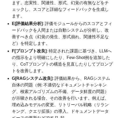
ます。忠実性、関連性、形式、幻覚の有無などをチ
ェックし、スコアと詳細なフィードバックを生成し
ます。
E[評価結果分析]
: 評価モジュールからのスコアとフィ
ードバックを人間または自動システムが分析し、改
善すべき点（幻覚の発生、形式崩れ、関連性不足な
ど）を特定します。
F[プロンプト改良]
: 特定された課題に基づき、LLMへ
の指示をより明確にしたり、Few-Shot例を追加した
り、CoTプロンプトの構造を見直したりしてプロンプ
トを改善します。
G[RAGシステム改良]
: 評価結果から、RAGシステム
自体の問題（例: 不適切なドキュメントチャンキン
グ、検索アルゴリズムの不備、データ鮮度の問題）
が示唆される場合、その改善を行います。例えば、
埋め込みモデルの変更、リトリーバル戦略（リラン
キング、クエリ拡張）の導入、ドキュメントデータ
ベースの更新などです [1, 5]。