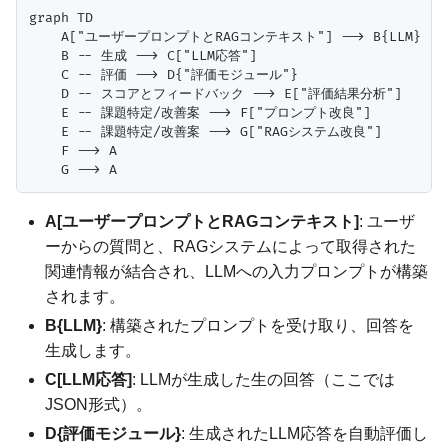
graph TD

    A["ユーザープロンプトとRAGコンテキスト"] --> B{LLM}

    B -- 生成 --> C["LLM応答"]

    C -- 評価 --> D{"評価モジュール"}

    D -- スコアとフィードバック --> E["評価結果分析"]

    E -- 課題特定/改善案 --> F["プロンプト改良"]

    E -- 課題特定/改善案 --> G["RAGシステム改良"]

    F --> A

A[ユーザープロンプトとRAGコンテキスト]
: ユーザ
ーからの質問と、RAGシステムによって取得された
関連情報が結合され、LLMへの入力プロンプトが構築
されます。
B{LLM}
: 構築されたプロンプトを受け取り、回答を
生成します。
C[LLM応答]
: LLMが生成した生の回答（ここでは
JSON形式）。
D{評価モジュール}
: 生成されたLLM応答を自動評価し