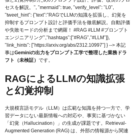
セスを解説。", "mermaid": true, "verify_level": "L0",
"tweet_hint": {"text":"RAGでLLMの知識を拡張し、幻覚を
抑制するプロンプト設計と評価手法を徹底解説。自動評価
や失敗モードの分析まで網羅！ #RAG #LLM #プロンプト
エンジニアリング","hashtags":["#RAG","#LLM"]},
"link_hints": ["https://arxiv.org/abs/2312.10997"] } --> 本記
事は
Geminiの出力をプロンプト工学で整理した業務ドラ
フト（未検証）
です。
RAGによるLLMの知識拡張
と幻覚抑制
大規模言語モデル（LLM）は広範な知識を持つ一方で、学
習データにない最新情報への対応や、事実に基づかない
「幻覚（Hallucination）」の生成が課題です。Retrieval-
Augmented Generation (RAG) は、外部の情報源から関連