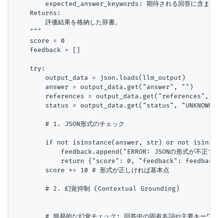
        expected_answer_keywords: 期待される回答
    Returns:

        評価結果を格納した辞書。

    """

    score = 0

    feedback = []

    try:

        output_data = json.loads(llm_output)

        answer = output_data.get("answer", "")

        references = output_data.get("references", []
        status = output_data.get("status", "UNKNOWN")
        # 1. JSON形式のチェック

        if not isinstance(answer, str) or not isinsta
            feedback.append("ERROR: JSONの形式が不正です
            return {"score": 0, "feedback": feedback,
        score += 10 # 形式が正しければ基本点

        # 2. 幻覚抑制 (Contextual Grounding)

        # 簡易的な幻覚チェック: 回答中の固有名詞や主要キーワ