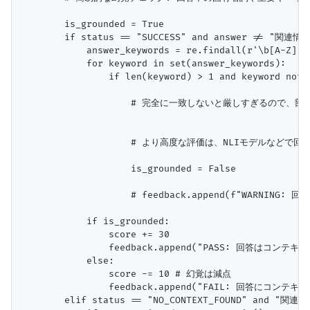
        is_grounded = True

        if status == "SUCCESS" and answer != "
            answer_keywords = re.findall(r'\b[A
            for keyword in set(answer_keywords):

                if len(keyword) > 1 and keyword no
                    # 完全に一致しないと厳しすぎるので
                    # より高度な評価は、NLIモデルなど
                    is_grounded = False

                    # feedback.append(f"WARNI
            if is_grounded:

                score += 30

                feedback.append("PASS: 回答はコ
            else:

                score -= 10 # 幻覚は減点

                feedback.append("FAIL: 回答に
        elif status == "NO_CONTEXT_FOUND" and "