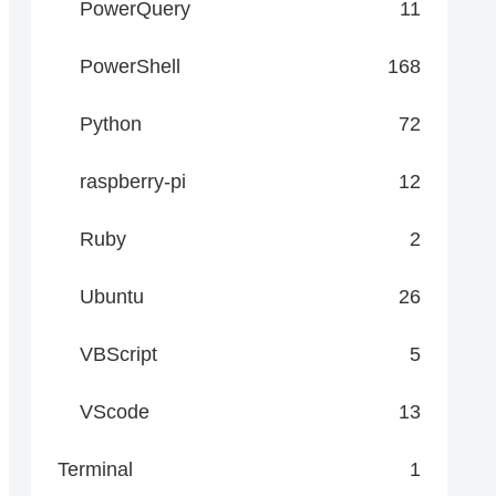
PowerQuery
11
PowerShell
168
Python
72
raspberry-pi
12
Ruby
2
Ubuntu
26
VBScript
5
VScode
13
Terminal
1