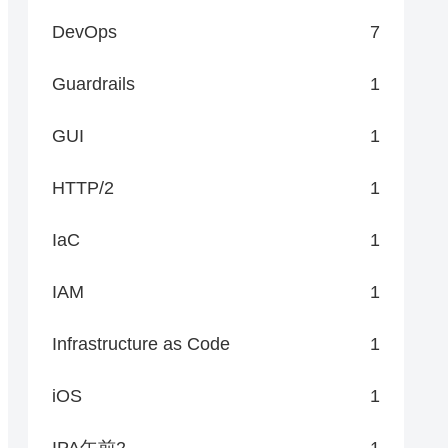
DevOps
7
Guardrails
1
GUI
1
HTTP/2
1
IaC
1
IAM
1
Infrastructure as Code
1
iOS
1
IPA午前2
1