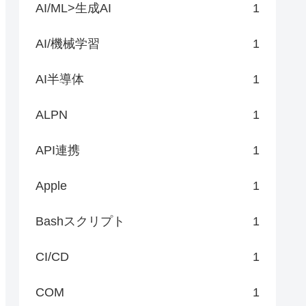
AI/ML>生成AI
1
AI/機械学習
1
AI半導体
1
ALPN
1
API連携
1
Apple
1
Bashスクリプト
1
CI/CD
1
COM
1