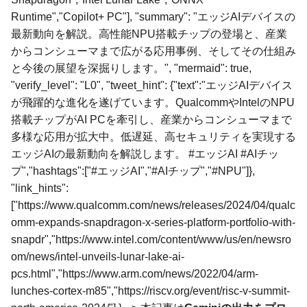
Runtime","Copilot+ PC"], "summary": "エッジAIデバイスの
最新動向を解説。高性能NPU搭載チップの登場と、産業
からコンシューマまで広がる応用事例、そしてその仕組み
と今後の展望を深掘りします。", "mermaid": true,
"verify_level": "L0", "tweet_hint": {"text":"エッジAIデバイス
が飛躍的な進化を遂げています。QualcommやIntelのNPU
搭載チップがAI PCを牽引し、産業からコンシューマまで
多様な応用が拡大中。低遅延、高セキュリティを実現する
エッジAIの最新動向を解説します。 #エッジAI #AIチッ
プ","hashtags":["#エッジAI","#AIチップ","#NPU"]},
"link_hints":
["https://www.qualcomm.com/news/releases/2024/04/qualc
omm-expands-snapdragon-x-series-platform-portfolio-with-
snapdr","https://www.intel.com/content/www/us/en/newsro
om/news/intel-unveils-lunar-lake-ai-
pcs.html","https://www.arm.com/news/2022/04/arm-
lunches-cortex-m85","https://riscv.org/event/risc-v-summit-