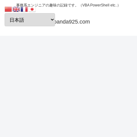
事務系エンジニアの趣味の記録です。（VBA PowerShell etc..）
papanda925.com