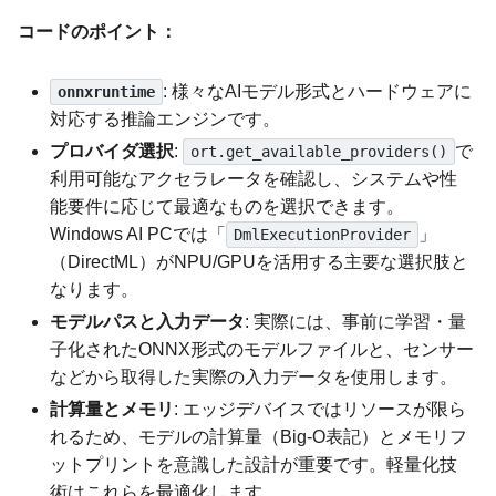
コードのポイント：
: 様々なAIモデル形式とハードウェアに
onnxruntime
対応する推論エンジンです。
プロバイダ選択
:
で
ort.get_available_providers()
利用可能なアクセラレータを確認し、システムや性
能要件に応じて最適なものを選択できます。
Windows AI PCでは「
」
DmlExecutionProvider
（DirectML）がNPU/GPUを活用する主要な選択肢と
なります。
モデルパスと入力データ
: 実際には、事前に学習・量
子化されたONNX形式のモデルファイルと、センサー
などから取得した実際の入力データを使用します。
計算量とメモリ
: エッジデバイスではリソースが限ら
れるため、モデルの計算量（Big-O表記）とメモリフ
ットプリントを意識した設計が重要です。軽量化技
術はこれらを最適化します。