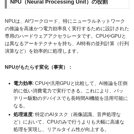
NPU（Neural Processing Unit）の役割
NPUは、AIワークロード、特にニューラルネットワーク
の推論を高速かつ電力効率良く実行するために設計された
専用のハードウェアアクセラレータです。CPUやGPUと
は異なるアーキテクチャを持ち、AI特有の並列計算（行列
演算など）を効率的に処理します。
NPUがもたらす変化（事実）：
電力効率
: CPUや汎用GPUと比較して、AI推論を圧倒
的に低い消費電力で実行できる。これにより、バッ
テリー駆動のデバイスでも長時間AI機能を活用可能に
なる。
処理速度
: 特定のAIタスク（画像認識、音声処理な
ど）において、CPUのみで行うよりも大幅に高速な
処理を実現し、リアルタイム性が向上する。