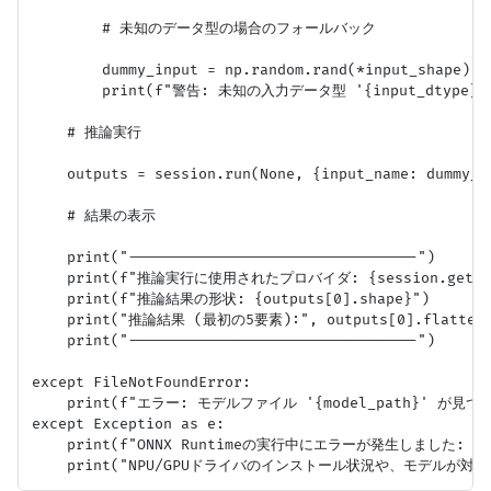
        # 未知のデータ型の場合のフォールバック

        dummy_input = np.random.rand(*input_shape).as
        print(f"警告: 未知の入力データ型 '{input_dtyp
    # 推論実行

    outputs = session.run(None, {input_name: dummy_in
    # 結果の表示

    print("---------------------------------")

    print(f"推論実行に使用されたプロバイダ: {session.get_pro
    print(f"推論結果の形状: {outputs[0].shape}")

    print("推論結果 (最初の5要素):", outputs[0].flatten()
    print("---------------------------------")

except FileNotFoundError:

    print(f"エラー: モデルファイル '{model_path}' 
except Exception as e:

    print(f"ONNX Runtimeの実行中にエラーが発生しました: {e}