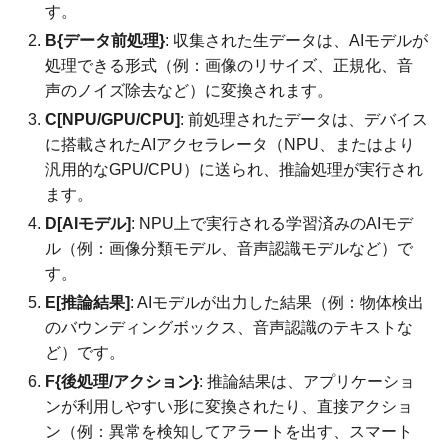
す。
B{データ前処理}
: 収集された生データは、AIモデルが
処理できる形式（例：画像のリサイズ、正規化、音
声のノイズ除去など）に変換されます。
C[NPU/GPU/CPU]
: 前処理されたデータは、デバイス
に搭載されたAIアクセラレータ（NPU、またはより
汎用的なGPU/CPU）に送られ、推論処理が実行され
ます。
D[AIモデル]
: NPU上で実行される学習済みのAIモデ
ル（例：画像分類モデル、音声認識モデルなど）で
す。
E[推論結果]
: AIモデルが出力した結果（例：物体検出
のバウンディングボックス、音声認識のテキストな
ど）です。
F{後処理/アクション}
: 推論結果は、アプリケーショ
ンが利用しやすい形に変換されたり、直接アクショ
ン（例：異常を検知してアラートを出す、スマート