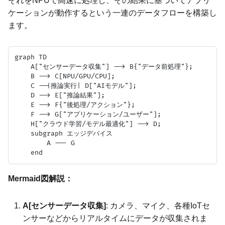
それをNPUで高速に処理し、その結果に基づいてアプリ
ケーションが動作するという一連のデータフローを構築し
ます。
graph TD

    A["センサーデータ収集"] --> B{"データ前処理"};

    B --> C[NPU/GPU/CPU];

    C --|推論実行| D["AIモデル"];

    D --> E["推論結果"];

    E --> F{"後処理/アクション"};

    F --> G["アプリケーション/ユーザー"];

    H["クラウド学習/モデル最適化"] --> D;

    subgraph エッジデバイス

        A --- G

Mermaid図解説：
A[センサーデータ収集]
: カメラ、マイク、各種IoTセ
ンサーなどからリアルタイムにデータが収集されま