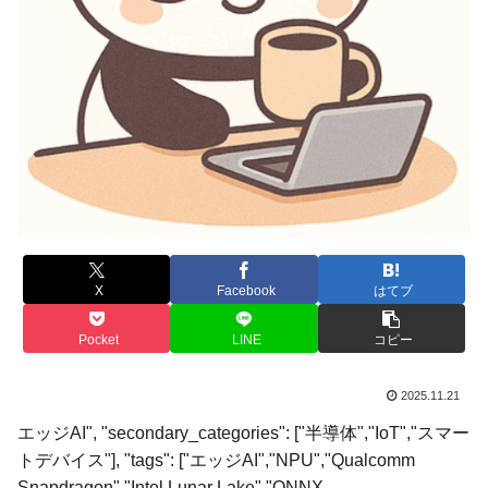
X
Facebook
はてブ
Pocket
LINE
コピー
2025.11.21
エッジAI", "secondary_categories": ["半導体","IoT","スマー
トデバイス"], "tags": ["エッジAI","NPU","Qualcomm
Snapdragon","Intel Lunar Lake","ONNX