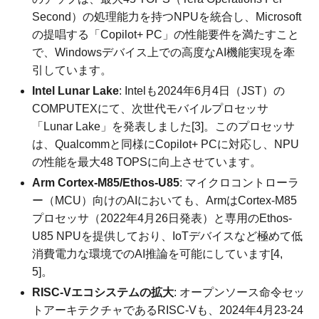
Second）の処理能力を持つNPUを統合し、Microsoft
の提唱する「Copilot+ PC」の性能要件を満たすこと
で、Windowsデバイス上での高度なAI機能実現を牽
引しています。
Intel Lunar Lake
: Intelも2024年6月4日（JST）の
COMPUTEXにて、次世代モバイルプロセッサ
「Lunar Lake」を発表しました[3]。このプロセッサ
は、Qualcommと同様にCopilot+ PCに対応し、NPU
の性能を最大48 TOPSに向上させています。
Arm Cortex-M85/Ethos-U85
: マイクロコントローラ
ー（MCU）向けのAIにおいても、ArmはCortex-M85
プロセッサ（2022年4月26日発表）と専用のEthos-
U85 NPUを提供しており、IoTデバイスなど極めて低
消費電力な環境でのAI推論を可能にしています[4,
5]。
RISC-Vエコシステムの拡大
: オープンソース命令セッ
トアーキテクチャであるRISC-Vも、2024年4月23-24