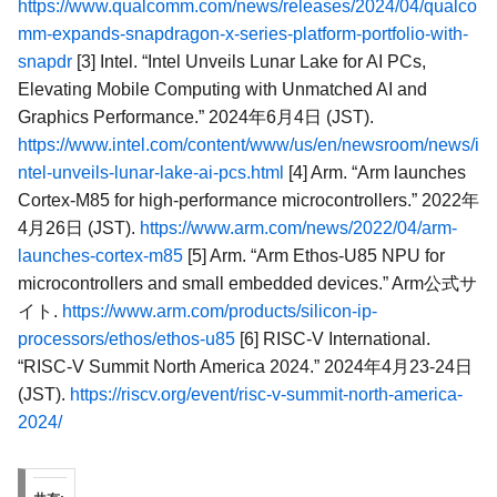
https://www.qualcomm.com/news/releases/2024/04/qualco
mm-expands-snapdragon-x-series-platform-portfolio-with-
snapdr
[3] Intel. “Intel Unveils Lunar Lake for AI PCs,
Elevating Mobile Computing with Unmatched AI and
Graphics Performance.” 2024年6月4日 (JST).
https://www.intel.com/content/www/us/en/newsroom/news/i
ntel-unveils-lunar-lake-ai-pcs.html
[4] Arm. “Arm launches
Cortex-M85 for high-performance microcontrollers.” 2022年
4月26日 (JST).
https://www.arm.com/news/2022/04/arm-
launches-cortex-m85
[5] Arm. “Arm Ethos-U85 NPU for
microcontrollers and small embedded devices.” Arm公式サ
イト.
https://www.arm.com/products/silicon-ip-
processors/ethos/ethos-u85
[6] RISC-V International.
“RISC-V Summit North America 2024.” 2024年4月23-24日
(JST).
https://riscv.org/event/risc-v-summit-north-america-
2024/