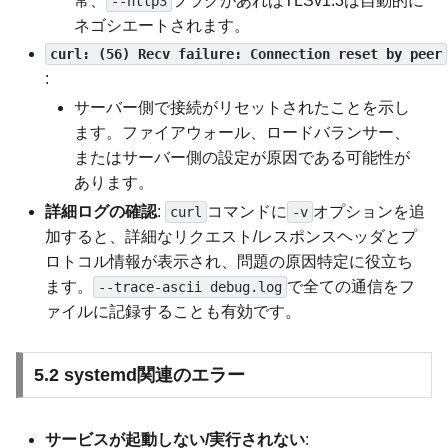
常、
フラグがあればTLSv1.3は自動的に
--http3
ネゴシエートされます。
curl: (56) Recv failure: Connection reset by peer
:
サーバー側で接続がリセットされたことを示し
ます。ファイアウォール、ロードバランサー、
またはサーバー側の設定が原因である可能性が
あります。
詳細ログの確認
:
コマンドに
オプションを追
curl
-v
加すると、詳細なリクエスト/レスポンスヘッダとプ
ロトコル情報が表示され、問題の原因特定に役立ち
ます。
で全ての通信をフ
--trace-ascii debug.log
ァイルに記録することも有効です。
5.2 systemd関連のエラー
サービスが起動しない/実行されない
: