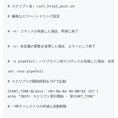
# スクリプト名: curl_http3_post.sh

# 厳格なエラーハンドリング設定

# -e: コマンドが失敗した場合、即座に終了

# -u: 未定義の変数を使用した場合、エラーとして終了

# -o pipefail: パイプライン内でコマンドが失敗した場合、全
set -euo pipefail

# スクリプトの開始時刻をJSTで記録

START_TIME=$(date '+%Y-%m-%d %H:%M:%S JST')

echo "INFO: スクリプト実行開始 - $START_TIME"

# 一時ディレクトリの作成と自動削除
