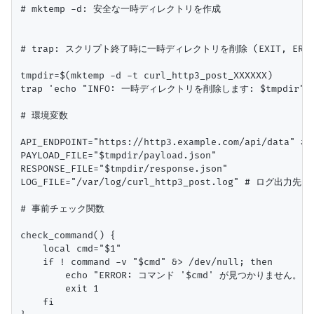
# mktemp -d: 安全な一時ディレクトリを作成

# trap: スクリプト終了時に一時ディレクトリを削除 (EXIT, ERR
tmpdir=$(mktemp -d -t curl_http3_post_XXXXXX)

trap 'echo "INFO: 一時ディレクトリを削除します: $tmpdir"; rm 
# 環境変数

API_ENDPOINT="https://http3.example.com/api/data
PAYLOAD_FILE="$tmpdir/payload.json"

RESPONSE_FILE="$tmpdir/response.json"

LOG_FILE="/var/log/curl_http3_post.log" # ログ出力先
# 事前チェック関数

check_command() {

    local cmd="$1"

    if ! command -v "$cmd" &> /dev/null; then

        echo "ERROR: コマンド '$cmd' が見つかりません
        exit 1

    fi
