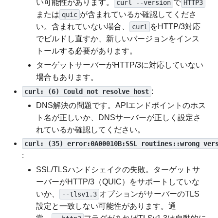
い可能性があります。
で
curl --version
HTTP3
または
が含まれているか確認してくださ
quic
い。含まれていない場合、
をHTTP/3対応
curl
でビルドし直すか、新しいバージョンをインス
トールする必要があります。
ターゲットサーバーがHTTP/3に対応していない
場合もあります。
:
curl: (6) Could not resolve host
DNS解決の問題です。APIエンドポイントのホス
ト名が正しいか、DNSサーバーが正しく設定さ
れているか確認してください。
curl: (35) error:0A00010B:SSL routines::wrong ver
:
SSL/TLSハンドシェイクの失敗。ターゲットサ
ーバーがHTTP/3（QUIC）をサポートしていな
いか、
オプションがサーバーのTLS
--tlsv1.3
設定と一致しない可能性があります。通