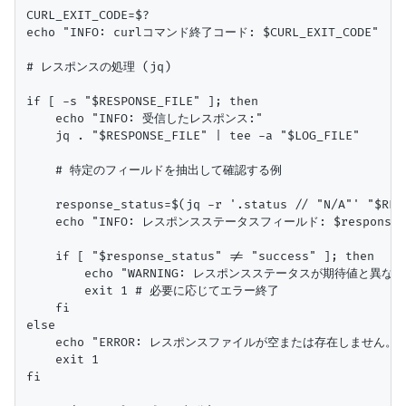
CURL_EXIT_CODE=$?

echo "INFO: curlコマンド終了コード: $CURL_EXIT_CODE"

# レスポンスの処理 (jq)

if [ -s "$RESPONSE_FILE" ]; then

    echo "INFO: 受信したレスポンス:"

    jq . "$RESPONSE_FILE" | tee -a "$LOG_FILE"

    # 特定のフィールドを抽出して確認する例

    response_status=$(jq -r '.status // "N/A"' "$RESP
    echo "INFO: レスポンスステータスフィールド: $response_s
    if [ "$response_status" != "success" ]; then

        echo "WARNING: レスポンスステータスが期待値と異なります: $
        exit 1 # 必要に応じてエラー終了

    fi

else

    echo "ERROR: レスポンスファイルが空または存在しません。" | t
    exit 1

fi
