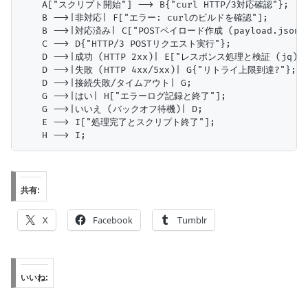
    A["スクリプト開始"] --> B{"curl HTTP/3対応確認"};

    B -->|非対応| F["エラー: curlのビルドを確認"];

    B -->|対応済み| C["POSTペイロード作成 (payload.json)"
    C --> D{"HTTP/3 POSTリクエスト実行"};

    D -->|成功 (HTTP 2xx)| E["レスポンス処理と検証 (jq)"];
    D -->|失敗 (HTTP 4xx/5xx)| G{"リトライ上限到達?"};

    D -->|接続失敗/タイムアウト| G;

    G -->|はい| H["エラーログ記録と終了"];

    G -->|いいえ (バックオフ待機)| D;

    E --> I["処理完了とスクリプト終了"];

共有:
X
Facebook
Tumblr
いいね: