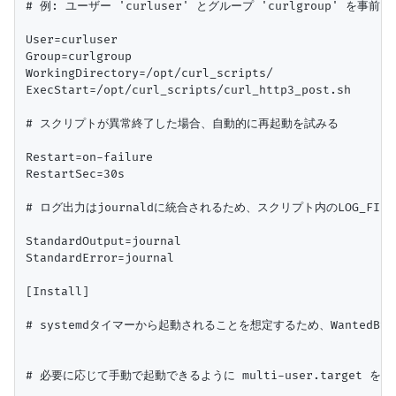
# 例: ユーザー 'curluser' とグループ 'curlgroup' を事前に
User=curluser

Group=curlgroup

WorkingDirectory=/opt/curl_scripts/

ExecStart=/opt/curl_scripts/curl_http3_post.sh

# スクリプトが異常終了した場合、自動的に再起動を試みる

Restart=on-failure

RestartSec=30s

# ログ出力はjournaldに統合されるため、スクリプト内のLOG_FI
StandardOutput=journal

StandardError=journal

[Install]

# systemdタイマーから起動されることを想定するため、WantedB
# 必要に応じて手動で起動できるように multi-user.target を