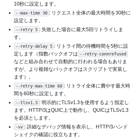
10秒に設定します。
: リクエスト全体の最大時間を30秒に
--max-time 30
設定します。
: 失敗した場合に最大5回リトライしま
--retry 5
す。
: リトライ間の待機時間を5秒に設
--retry-delay 5
定します（指数バックオフは
--retry-connrefused
などと組み合わせて自動的に行われる場合もありま
すが、より複雑なバックオフはスクリプトで実装し
ます）。
: リトライ全体に費やす最大時
--retry-max-time 60
間を60秒に設定します。
: 明示的にTLSv1.3を使用するよう指定し
--tlsv1.3
ます。HTTP/3はQUIC上で動作し、QUICはTLSv1.3
を必須とします。
: 詳細なデバッグ情報を表示し、HTTP/3ハンド
-vv
シェイクの確認に役立ちます。