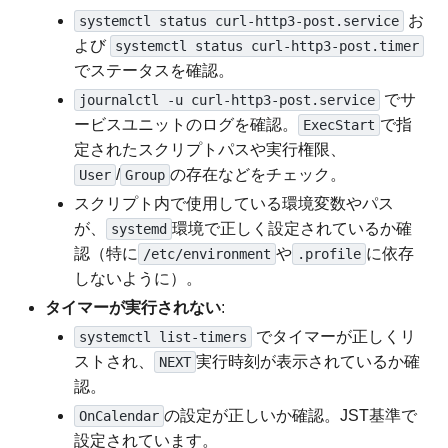
お
systemctl status curl-http3-post.service
よび
systemctl status curl-http3-post.timer
でステータスを確認。
でサ
journalctl -u curl-http3-post.service
ービスユニットのログを確認。
で指
ExecStart
定されたスクリプトパスや実行権限、
/
の存在などをチェック。
User
Group
スクリプト内で使用している環境変数やパス
が、
環境で正しく設定されているか確
systemd
認（特に
や
に依存
/etc/environment
.profile
しないように）。
タイマーが実行されない
:
でタイマーが正しくリ
systemctl list-timers
ストされ、
実行時刻が表示されているか確
NEXT
認。
の設定が正しいか確認。JST基準で
OnCalendar
設定されています。