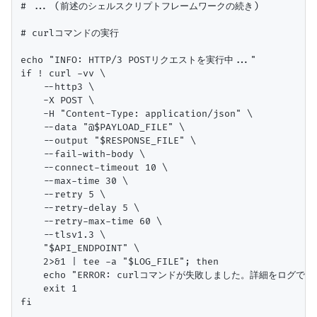
# ... (前述のシェルスクリプトフレームワークの続き)

# curlコマンドの実行

echo "INFO: HTTP/3 POSTリクエストを実行中..."

if ! curl -vv \

    --http3 \

    -X POST \

    -H "Content-Type: application/json" \

    --data "@$PAYLOAD_FILE" \

    --output "$RESPONSE_FILE" \

    --fail-with-body \

    --connect-timeout 10 \

    --max-time 30 \

    --retry 5 \

    --retry-delay 5 \

    --retry-max-time 60 \

    --tlsv1.3 \

    "$API_ENDPOINT" \

    2>&1 | tee -a "$LOG_FILE"; then

    echo "ERROR: curlコマンドが失敗しました。詳細をログで確
    exit 1

fi
