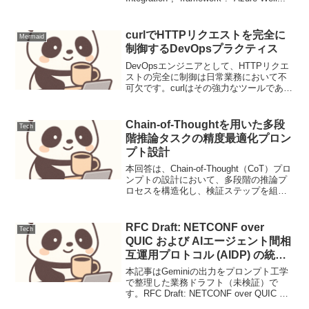
curlでHTTPリクエストを完全に
Mermaid
制御するDevOpsプラクティス
DevOpsエンジニアとして、HTTPリクエ
ストの完全に制御は日常業務において不
可欠です。curlはその強力なツールであ
り、この記事ではその高度な利用法か
ら、systemdと連携した運用、そしてト
ラブルシューティングまでを網羅しま
Chain-of-Thoughtを用いた多段
Tech
す。特に、...
階推論タスクの精度最適化プロン
プト設計
本回答は、Chain-of-Thought（CoT）プロ
ンプトの設計において、多段階の推論プ
ロセスを構造化し、検証ステップを組み
込むことで精度を最大化するアプローチ
をまとめています。推論の連鎖（Chain）
を明示的に指示し、自己評価ルールを...
RFC Draft: NETCONF over
Tech
QUIC および AIエージェント間相
互運用プロトコル (AIDP) の統合
体系
本記事はGeminiの出力をプロンプト工学
で整理した業務ドラフト（未検証）で
す。RFC Draft: NETCONF over QUIC お
よび AIエージェント間相互運用プロトコ