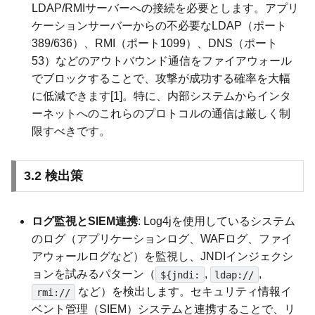
LDAP/RMIサーバーへの接続を必要とします。アプリ
ケーションサーバーからの不必要なLDAP（ポート
389/636）、RMI（ポート1099）、DNS（ポート
53）などのアウトバウンド通信をファイアウォール
でブロックすることで、攻撃が成功する確率を大幅
に低減できます[1]。特に、内部システムからインタ
ーネットへのこれらのプロトコルの通信は厳しく制
限すべきです。
3.2 検出策
ログ監視とSIEM連携
: Log4jを使用しているシステム
のログ（アプリケーションログ、WAFログ、ファイ
アウォールログなど）を監視し、JNDIインジェクシ
ョンを試みるパターン（
,
,
${jndi:
ldap://
など）を検出します。セキュリティ情報イ
rmi://
ベント管理（SIEM）システムと連携することで、リ