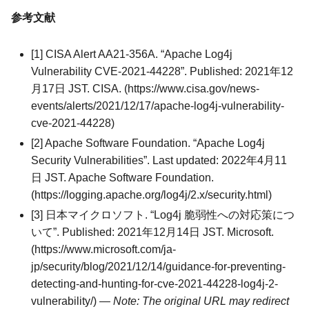
参考文献
[1] CISA Alert AA21-356A. “Apache Log4j
Vulnerability CVE-2021-44228”. Published: 2021年12
月17日 JST. CISA. (https://www.cisa.gov/news-
events/alerts/2021/12/17/apache-log4j-vulnerability-
cve-2021-44228)
[2] Apache Software Foundation. “Apache Log4j
Security Vulnerabilities”. Last updated: 2022年4月11
日 JST. Apache Software Foundation.
(https://logging.apache.org/log4j/2.x/security.html)
[3] 日本マイクロソフト. “Log4j 脆弱性への対応策につ
いて”. Published: 2021年12月14日 JST. Microsoft.
(https://www.microsoft.com/ja-
jp/security/blog/2021/12/14/guidance-for-preventing-
detecting-and-hunting-for-cve-2021-44228-log4j-2-
vulnerability/)
— Note: The original URL may redirect