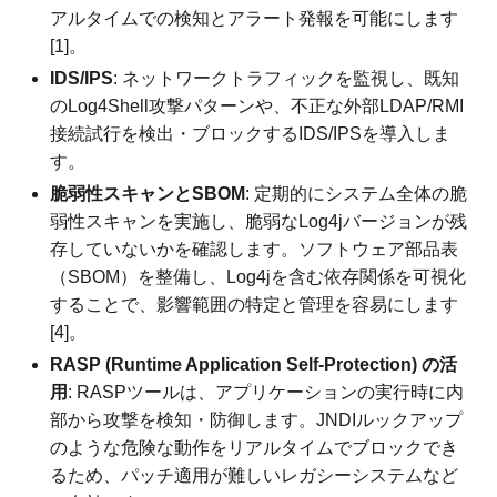
アルタイムでの検知とアラート発報を可能にします
[1]。
IDS/IPS
: ネットワークトラフィックを監視し、既知
のLog4Shell攻撃パターンや、不正な外部LDAP/RMI
接続試行を検出・ブロックするIDS/IPSを導入しま
す。
脆弱性スキャンとSBOM
: 定期的にシステム全体の脆
弱性スキャンを実施し、脆弱なLog4jバージョンが残
存していないかを確認します。ソフトウェア部品表
（SBOM）を整備し、Log4jを含む依存関係を可視化
することで、影響範囲の特定と管理を容易にします
[4]。
RASP (Runtime Application Self-Protection) の活
用
: RASPツールは、アプリケーションの実行時に内
部から攻撃を検知・防御します。JNDIルックアップ
のような危険な動作をリアルタイムでブロックでき
るため、パッチ適用が難しいレガシーシステムなど