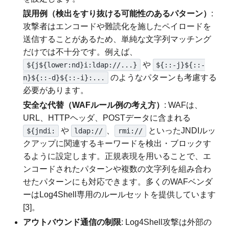
誤用例（検出をすり抜ける可能性のあるパターン）
:
攻撃者はエンコードや難読化を施したペイロードを
送信することがあるため、単純な文字列マッチング
だけでは不十分です。例えば、
や
${j${lower:nd}i:ldap://...}
${::-j}${::-
のようなパターンも考慮する
n}${::-d}${::-i}:...
必要があります。
安全な代替（WAFルール例の考え方）
: WAFは、
URL、HTTPヘッダ、POSTデータに含まれる
や
、
といったJNDIルッ
${jndi:
ldap://
rmi://
クアップに関連するキーワードを検出・ブロックす
るように設定します。正規表現を用いることで、エ
ンコードされたパターンや複数の文字列を組み合わ
せたパターンにも対応できます。多くのWAFベンダ
ーはLog4Shell専用のルールセットを提供しています
[3]。
アウトバウンド通信の制限
: Log4Shell攻撃は外部の