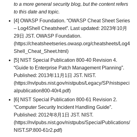
to a more general security blog, but the content refers
to this date and topic.
[4] OWASP Foundation. “OWASP Cheat Sheet Series
– Log4Shell Cheatsheet”. Last updated: 2023年10月
29日 JST. OWASP Foundation.
(https://cheatsheetseries.owasp.org/cheatsheets/Log4
Shell_Cheat_Sheet.html)
[5] NIST Special Publication 800-40 Revision 4.
“Guide to Enterprise Patch Management Planning”.
Published: 2013年11月1日 JST. NIST.
(https://nvlpubs.nist.gov/nistpubs/Legacy/SP/nistspeci
alpublication800-40r4.pdf)
[6] NIST Special Publication 800-61 Revision 2.
“Computer Security Incident Handling Guide”.
Published: 2012年8月1日 JST. NIST.
(https://nvlpubs.nist.gov/nistpubs/SpecialPublications/
NIST.SP.800-61r2.pdf)