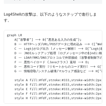
Log4Shellの攻撃は、以下のようなステップで進行しま
す。
graph LR

    A["攻撃者"] --> B{"悪意ある入力の生成"};

    B -- HTTPヘッダ/URL/POSTデータに埋め込み --> C["We
    C -- Log4jがログ出力 |メッセージ解析| --> D["Log4j脆弱
    D -- JNDIルックアップ処理 |ログメッセージ中の$jndi:検出|
    E -- LDAP/RMI/DNSプロトコルで外部接続 |攻撃者制御下のサー
    F -- 悪性ペイロード (Javaクラス) 返却 --> D;

    D -- 悪性コード実行 |リモートからのコード実行| --> G["
    G -- 情報窃取/システム破壊/マルウェア感染など --> H["被害"
    style A fill:#fdf,stroke:#333,stroke-width:2px

    style B fill:#fdf,stroke:#333,stroke-width:2px

    style E fill:#fdf,stroke:#333,stroke-width:2px

    style F fill:#fdf,stroke:#333,stroke-width:2px
