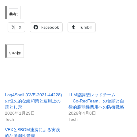
共有:
X
Facebook
Tumblr
いいね:
Log4Shell (CVE-2021-44228)
LLM協調型レッドチーム
の恒久的な緩和策と運用上の
「Co-RedTeam」の台頭と自
落とし穴
律的脆弱性悪用への防御戦略
2026年1月29日
2026年4月8日
Tech
Tech
VEXとSBOM連携による実践
的な脆弱性管理