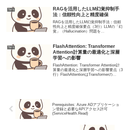
ル (AIDP) の統合体系【背景と設計目標】
分散型AIの自...
RAGを活用したLLM幻覚抑制手
Tech
法：信頼性向上と精度確保
RAGを活用したLLM幻覚抑制手法：信頼
性向上と精度確保要点（3行）LLMの「幻
覚」（Hallucination）問題を
RAG（Retrieval Augmented Generation）
で抑制し、事実適合率を最大25%向上。
外部データベ...
FlashAttention: Transformer
Tech
Attention計算量の最適化と深層
学習への影響
FlashAttention: Transformer Attention計
算量の最適化と深層学習への影響要点（3
行）FlashAttentionはTransformerの
Attention計算におけるGPUメモリI/Oを劇
的に削減し、学習...
Prerequisites: Azure ADアプリケーショ
ン登録と必要なAPIアクセス許可
(ServiceHealth.Read)