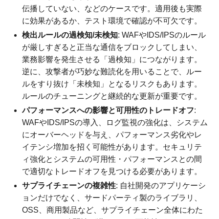
伝播していない、などのケースです。適用後も実際
に効果があるか、テスト環境で確認が不可欠です。
検出ルールの過検知/未検知
: WAFやIDS/IPSのルール
が厳しすぎると正当な通信をブロックしてしまい、
業務影響を発生させる「過検知」につながります。
逆に、攻撃者が巧妙な難読化を用いることで、ルー
ルをすり抜け「未検知」となるリスクもあります。
ルールのチューニングと継続的な更新が重要です。
パフォーマンスへの影響と可用性のトレードオフ
:
WAFやIDS/IPSの導入、ログ監視の強化は、システム
にオーバーヘッドを与え、パフォーマンス劣化やレ
イテンシ増加を招く可能性があります。セキュリテ
ィ強化とシステムの可用性・パフォーマンスとの間
で適切なトレードオフを見つける必要があります。
サプライチェーンの複雑性
: 自社開発のアプリケーシ
ョンだけでなく、サードパーティ製のライブラリ、
OSS、商用製品など、サプライチェーン全体にわた