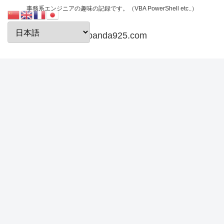
事務系エンジニアの趣味の記録です。（VBA PowerShell etc..）
papanda925.com