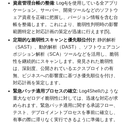
資産管理台帳の整備
: Log4jを使用している全アプリ
ケーション、サーバー、開発ツールなどのソフトウ
ェア資産を正確に把握し、バージョン情報を含む台
帳を整備します。これにより、脆弱性判明時の影響
範囲特定と対応計画の策定が迅速に行えます[5]。
定期的な脆弱性スキャンと優先順位付け
: 静的解析
（SAST）、動的解析（DAST）、ソフトウェアコン
ポジション解析（SCA）ツールなどを活用し、脆弱
性を継続的にスキャンします。発見された脆弱性
は、深刻度、公開されているエクスプロイトの有
無、ビジネスへの影響度に基づき優先順位を付け、
対応計画を策定します。
緊急パッチ適用プロセスの確立
: Log4Shellのような
重大なゼロデイ脆弱性に対しては、迅速な対応が求
められます。緊急パッチ適用に関する承認フロー、
テスト、デプロイメントプロセスを事前に確立し、
有事の際に滞りなく実行できるように準備します。