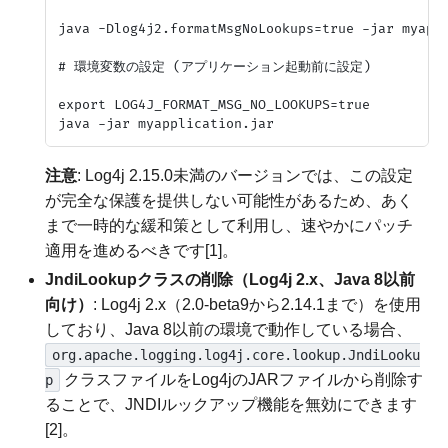
java -Dlog4j2.formatMsgNoLookups=true -jar myappl
# 環境変数の設定 (アプリケーション起動前に設定)

export LOG4J_FORMAT_MSG_NO_LOOKUPS=true

注意
: Log4j 2.15.0未満のバージョンでは、この設定
が完全な保護を提供しない可能性があるため、あく
まで一時的な緩和策として利用し、速やかにパッチ
適用を進めるべきです[1]。
JndiLookupクラスの削除（Log4j 2.x、Java 8以前
向け）
: Log4j 2.x（2.0-beta9から2.14.1まで）を使用
しており、Java 8以前の環境で動作している場合、
org.apache.logging.log4j.core.lookup.JndiLooku
クラスファイルをLog4jのJARファイルから削除す
p
ることで、JNDIルックアップ機能を無効にできます
[2]。