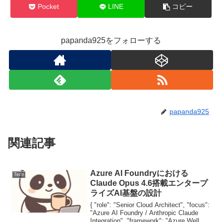
Pocket
LINE
コピー
papanda925をフォローする
papanda925
関連記事
Azure AI Foundryにおける
Tech
Claude Opus 4.6搭載エンタープ
ライズAI基盤の設計
{ "role": "Senior Cloud Architect", "focus":
"Azure AI Foundry / Anthropic Claude
Integration", "framework": "Azure Well...