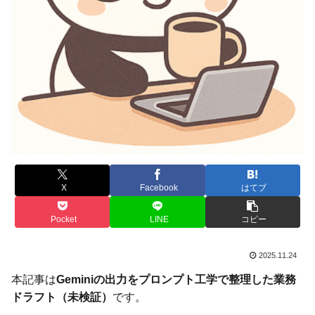
X
Facebook
はてブ
Pocket
LINE
コピー
2025.11.24
本記事は
Geminiの出力をプロンプト工学で整理した業務
ドラフト（未検証）
です。