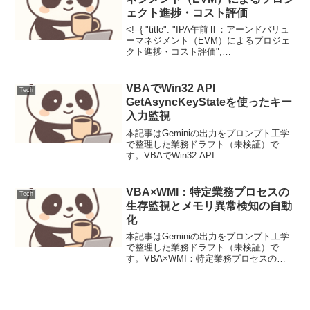
ェクト進捗・コスト評価
<!--{ "title": "IPA午前Ⅱ：アーンドバリュ
ーマネジメント（EVM）によるプロジェ
クト進捗・コスト評価",
"primary_category": "プロジェクトマネジ
メント", "secondary_categories"...
VBAでWin32 API
Tech
GetAsyncKeyStateを使ったキー
入力監視
本記事はGeminiの出力をプロンプト工学
で整理した業務ドラフト（未検証）で
す。VBAでWin32 API
GetAsyncKeyStateを使ったキー入力監視
背景と要件Officeアプリケーションでの
VBAマクロ開発において、特定のキー
VBA×WMI：特定業務プロセスの
Tech
入...
生存監視とメモリ異常検知の自動
化
本記事はGeminiの出力をプロンプト工学
で整理した業務ドラフト（未検証）で
す。VBA×WMI：特定業務プロセスの生
存監視とメモリ異常検知の自動化【背景
と目的】基幹システムのフリーズや予期
せぬ終了によるデータ損失を防ぐため、
WMIを用いてプ...