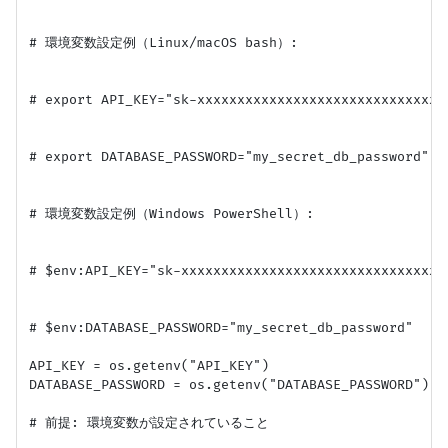
# 環境変数設定例（Linux/macOS bash）:

# export API_KEY="sk-xxxxxxxxxxxxxxxxxxxxxxxxxxxxxxxx
# export DATABASE_PASSWORD="my_secret_db_password"

# 環境変数設定例（Windows PowerShell）:

# $env:API_KEY="sk-xxxxxxxxxxxxxxxxxxxxxxxxxxxxxxxxxx
# $env:DATABASE_PASSWORD="my_secret_db_password"

API_KEY = os.getenv("API_KEY")

DATABASE_PASSWORD = os.getenv("DATABASE_PASSWORD")

# 前提: 環境変数が設定されていること
