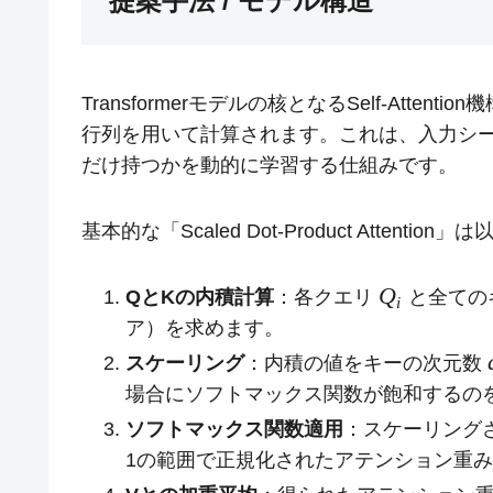
提案手法 / モデル構造
Transformerモデルの核となるSelf-Attent
行列を用いて計算されます。これは、入力シ
だけ持つかを動的に学習する仕組みです。
基本的な「Scaled Dot-Product Atten
Q
QとKの内積計算
：各クエリ
と全ての
i
ア）を求めます。
スケーリング
：内積の値をキーの次元数
場合にソフトマックス関数が飽和するの
ソフトマックス関数適用
：スケーリング
1の範囲で正規化されたアテンション重