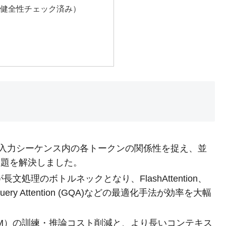
健全性チェック済み）
on機構は、入力シーケンス内の各トークンの関係性を捉え、並
課題を解決しました。
長文処理のボトルネックとなり、FlashAttention、
uped-Query Attention (GQA)などの最適化手法が効率を大幅
M）の訓練・推論コスト削減と、より長いコンテキス