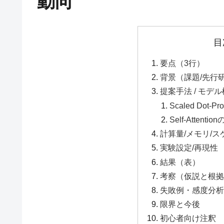
動向
目
要点（3行）
背景（課題/先行
提案手法 / モデ
Scaled Dot-P
Self-Attenti
計算量/メモリ/
実験設定/再現性
結果（表）
考察（仮説と根拠
失敗例・感度分析
限界と今後
初心者向け注釈