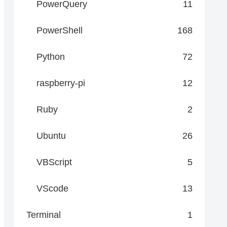
PowerQuery
11
PowerShell
168
Python
72
raspberry-pi
12
Ruby
2
Ubuntu
26
VBScript
5
VScode
13
Terminal
1