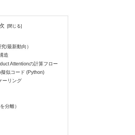
次
研究/最新動向）
ル構造
roduct Attentionの計算フロー
onの擬似コード (Python)
スケーリング
を分離）