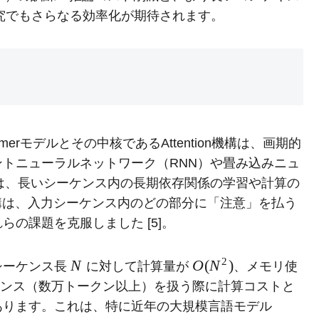
究でもさらなる効率化が期待されます。
）
merモデルとその中核であるAttention機構は、画期的
トニューラルネットワーク（RNN）や畳み込みニュ
は、長いシーケンス内の長期依存関係の学習や計算の
n機構は、入力シーケンス内のどの部分に「注意」を払う
の課題を克服しました [5]。
2
N
O
(
N
)
入力シーケンス長
に対して計算量が
、メモリ使
ンス（数万トークン以上）を扱う際に計算コストと
あります。これは、特に近年の大規模言語モデル