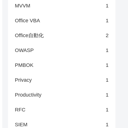
MVVM
1
Office VBA
1
Office自動化
2
OWASP
1
PMBOK
1
Privacy
1
Productivity
1
RFC
1
SIEM
1