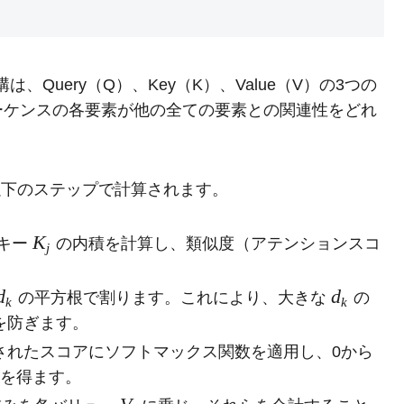
ion機構は、Query（Q）、Key（K）、Value（V）の3つの
ーケンスの各要素が他の全ての要素との関連性をどれ
tion」は以下のステップで計算されます。
K
キー
の内積を計算し、類似度（アテンションスコ
j
d
d
の平方根で割ります。これにより、大きな
の
k
k
を防ぎます。
されたスコアにソフトマックス関数を適用し、0から
みを得ます。