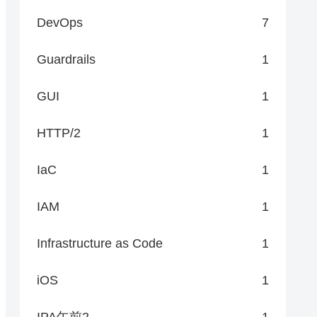
DevOps
7
Guardrails
1
GUI
1
HTTP/2
1
IaC
1
IAM
1
Infrastructure as Code
1
iOS
1
IPA午前2
1