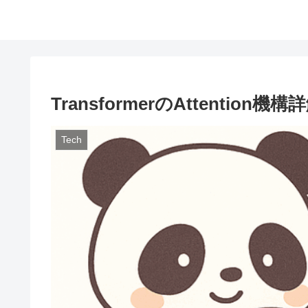
TransformerのAttentio
Tech