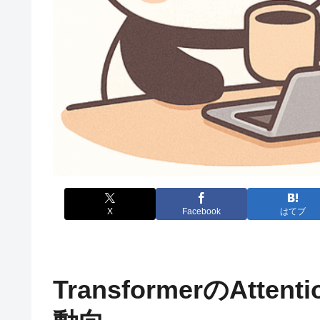
X
Facebook
はてブ
TransformerのAtt