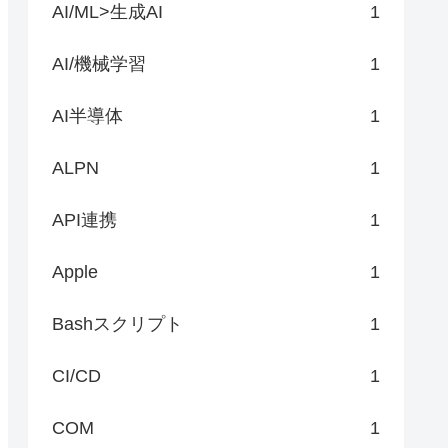
AI/ML>生成AI
1
AI/機械学習
1
AI半導体
1
ALPN
1
API連携
1
Apple
1
Bashスクリプト
1
CI/CD
1
COM
1