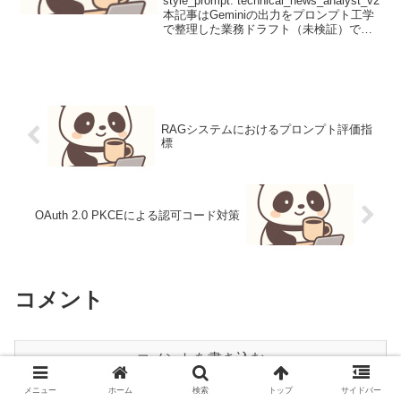
style_prompt: technical_news_analyst_v2
本記事はGeminiの出力をプロンプト工学
で整理した業務ドラフト（未検証）で
す。史上最大31.4 TbpsのDDoS攻撃を観
測、200万台のIoTボットネットが牙...
RAGシステムにおけるプロンプト評価指
標
OAuth 2.0 PKCEによる認可コード対策
コメント
コメントを書き込む
メニュー
ホーム
検索
トップ
サイドバー