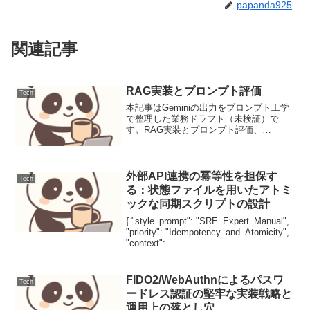
papanda925
関連記事
RAG実装とプロンプト評価
Tech
本記事はGeminiの出力をプロンプト工学
で整理した業務ドラフト（未検証）で
す。RAG実装とプロンプト評価、
Retrieval-Augmented Generation (RAG)
システムにおけるプロンプト設計と、そ
の評価手法、そして改良...
外部API連携の冪等性を担保す
Tech
る：状態ファイルを用いたアトミ
ックな同期スクリプトの設計
{ "style_prompt": "SRE_Expert_Manual",
"priority": "Idempotency_and_Atomicity",
"context":
"External_API_Sync_Automation...
FIDO2/WebAuthnによるパスワ
Tech
ードレス認証の堅牢な実装戦略と
運用上の落とし穴