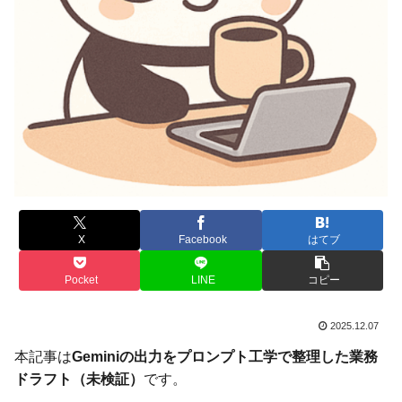
X
Facebook
はてブ
Pocket
LINE
コピー
2025.12.07
本記事は
Geminiの出力をプロンプト工学で整理した業務
ドラフト（未検証）
です。