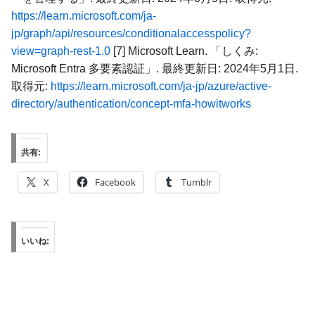
https://learn.microsoft.com/ja-
jp/graph/api/resources/conditionalaccesspolicy?
view=graph-rest-1.0
[7] Microsoft Learn. 「しくみ:
Microsoft Entra 多要素認証」. 最終更新日: 2024年5月1日.
取得元:
https://learn.microsoft.com/ja-jp/azure/active-
directory/authentication/concept-mfa-howitworks
共有:
X
Facebook
Tumblr
いいね: