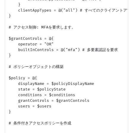
    }

    clientAppTypes = @("all") # すべてのクライアン
}

# アクセス制御: MFAを要求します。

$grantControls = @{

    operator = "OR"

    builtInControls = @("mfa") # 多要素認証を要求

}

# ポリシーオブジェクトの構築

$policy = @{

    displayName = $policyDisplayName

    state = $policyState

    conditions = $conditions

    grantControls = $grantControls

    users = $users

}

# 条件付きアクセスポリシーを作成
