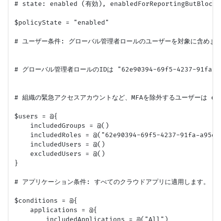
# state: enabled (有効), enabledForReportingButB
$policyState = "enabled" 

# ユーザー条件: グローバル管理者ロールのユーザーを対象に含めます
# グローバル管理者ロールのIDは "62e90394-69f5-4237-91fa-a9
# 組織の緊急アクセスアカウントなど、MFAを除外するユーザーは exclu
$users = @{

    includedGroups = @() 

    includedRoles = @("62e90394-69f5-4237-91fa-a95dfd
    includedUsers = @()

    excludedUsers = @() 

}

# アプリケーション条件: すべてのクラウドアプリに適用します。

$conditions = @{

    applications = @{

        includedApplications = @("All") 
