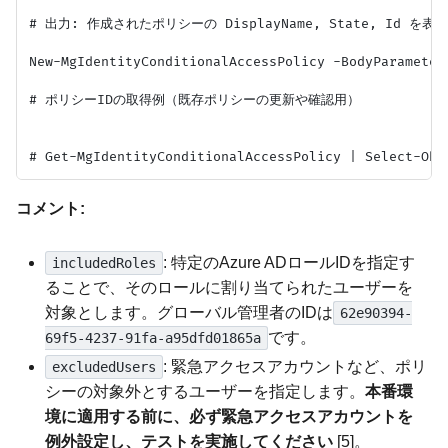
# 出力: 作成されたポリシーの DisplayName, State, Id を表
New-MgIdentityConditionalAccessPolicy -BodyParameter
# ポリシーIDの取得例（既存ポリシーの更新や確認用）

コメント:
: 特定のAzure ADロールIDを指定す
includedRoles
ることで、そのロールに割り当てられたユーザーを
対象とします。グローバル管理者のIDは
62e90394-
です。
69f5-4237-91fa-a95dfd01865a
: 緊急アクセスアカウントなど、ポリ
excludedUsers
シーの対象外とするユーザーを指定します。
本番環
境に適用する前に、必ず緊急アクセスアカウントを
例外設定し、テストを実施してください
[5]。