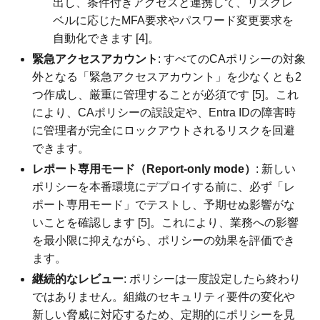
出し、条件付きアクセスと連携して、リスクレ
ベルに応じたMFA要求やパスワード変更要求を
自動化できます [4]。
緊急アクセスアカウント
: すべてのCAポリシーの対象
外となる「緊急アクセスアカウント」を少なくとも2
つ作成し、厳重に管理することが必須です [5]。これ
により、CAポリシーの誤設定や、Entra IDの障害時
に管理者が完全にロックアウトされるリスクを回避
できます。
レポート専用モード（Report-only mode）
: 新しい
ポリシーを本番環境にデプロイする前に、必ず「レ
ポート専用モード」でテストし、予期せぬ影響がな
いことを確認します [5]。これにより、業務への影響
を最小限に抑えながら、ポリシーの効果を評価でき
ます。
継続的なレビュー
: ポリシーは一度設定したら終わり
ではありません。組織のセキュリティ要件の変化や
新しい脅威に対応するため、定期的にポリシーを見