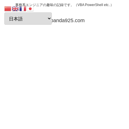
事務系エンジニアの趣味の記録です。（VBA PowerShell etc..）
papanda925.com