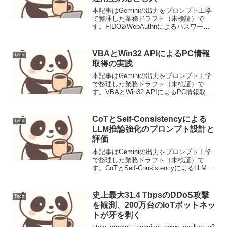
本記事はGeminiの出力をプロンプト工学
で整理した業務ドラフト（未検証）で
す。FIDO2/WebAuthnによるパスワード
レス認証の堅牢な実装戦略と運用上の落
とし穴FIDO2/WebAuthnは、パスワード
に依存しない認証メカニズムとして...
VBAとWin32 APIによるPC情報
Tech
取得の実践
本記事はGeminiの出力をプロンプト工学
で整理した業務ドラフト（未検証）で
す。VBAとWin32 APIによるPC情報取得
の実践1. 背景と要件背景Microsoft Office
アプリケーション（Excel, Accessなど）
を用いた...
CoTとSelf-Consistencyによる
Tech
LLM推論強化のプロンプト設計と
評価
本記事はGeminiの出力をプロンプト工学
で整理した業務ドラフト（未検証）で
す。CoTとSelf-ConsistencyによるLLM推
論強化のプロンプト設計と評価大規模言
語モデル（LLM）の推論能力は、プロン
プト設計の工夫によって大きく向上...
史上最大31.4 TbpsのDDoS攻撃
Tech
を観測、200万台のIoTボットネッ
トが牙を剥く