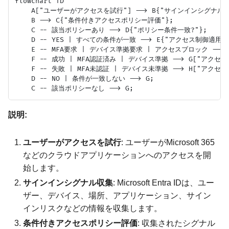
flowchart TD

    A["ユーザーがアクセスを試行"] --> B{"サインインシグナル収集
    B --> C{"条件付きアクセスポリシー評価"};

    C -- 該当ポリシーあり --> D{"ポリシー条件一致?"};

    D -- YES | すべての条件が一致 --> E{"アクセス制御適用"}
    E -- MFA要求 | デバイス準拠要求 | アクセスブロック -->
    F -- 成功 | MFA認証済み | デバイス準拠 --> G["アクセス許
    F -- 失敗 | MFA未認証 | デバイス未準拠 --> H["アクセス拒
    D -- NO | 条件が一致しない --> G;

説明:
ユーザーがアクセスを試行
: ユーザーがMicrosoft 365
などのクラウドアプリケーションへのアクセスを開
始します。
サインインシグナル収集
: Microsoft Entra IDは、ユー
ザー、デバイス、場所、アプリケーション、サイン
インリスクなどの情報を収集します。
条件付きアクセスポリシー評価
: 収集されたシグナル