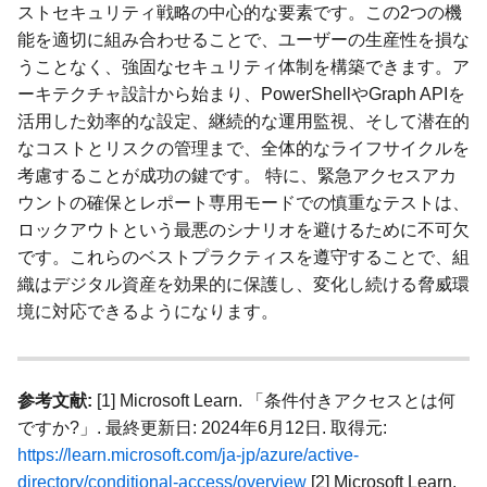
ストセキュリティ戦略の中心的な要素です。この2つの機
能を適切に組み合わせることで、ユーザーの生産性を損な
うことなく、強固なセキュリティ体制を構築できます。ア
ーキテクチャ設計から始まり、PowerShellやGraph APIを
活用した効率的な設定、継続的な運用監視、そして潜在的
なコストとリスクの管理まで、全体的なライフサイクルを
考慮することが成功の鍵です。 特に、緊急アクセスアカ
ウントの確保とレポート専用モードでの慎重なテストは、
ロックアウトという最悪のシナリオを避けるために不可欠
です。これらのベストプラクティスを遵守することで、組
織はデジタル資産を効果的に保護し、変化し続ける脅威環
境に対応できるようになります。
参考文献:
[1] Microsoft Learn. 「条件付きアクセスとは何
ですか?」. 最終更新日: 2024年6月12日. 取得元:
https://learn.microsoft.com/ja-jp/azure/active-
directory/conditional-access/overview
[2] Microsoft Learn.