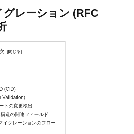
グレーション (RFC
析
次
(CID)
alidation)
ポートの変更検出
ット構造の関連フィールド
マイグレーションのフロー