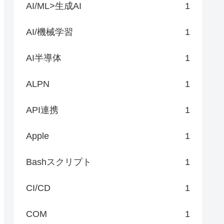
AI/ML>生成AI
1
AI/機械学習
1
AI半導体
1
ALPN
1
API連携
1
Apple
1
Bashスクリプト
1
CI/CD
1
COM
1