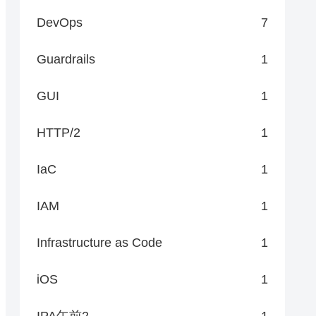
DevOps
7
Guardrails
1
GUI
1
HTTP/2
1
IaC
1
IAM
1
Infrastructure as Code
1
iOS
1
IPA午前2
1