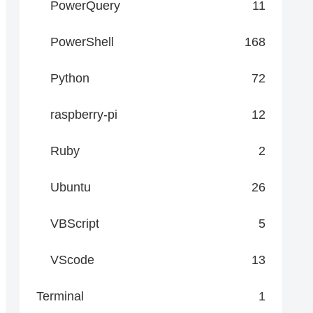
PowerQuery
11
PowerShell
168
Python
72
raspberry-pi
12
Ruby
2
Ubuntu
26
VBScript
5
VScode
13
Terminal
1