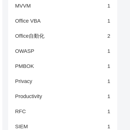
MVVM
1
Office VBA
1
Office自動化
2
OWASP
1
PMBOK
1
Privacy
1
Productivity
1
RFC
1
SIEM
1