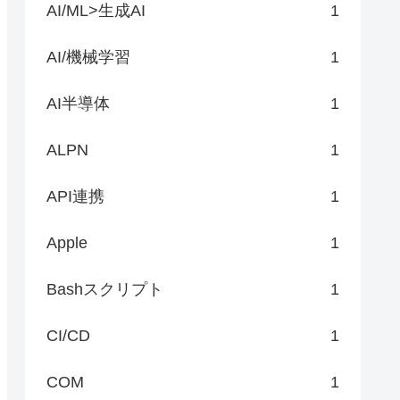
AI/ML>生成AI
1
AI/機械学習
1
AI半導体
1
ALPN
1
API連携
1
Apple
1
Bashスクリプト
1
CI/CD
1
COM
1