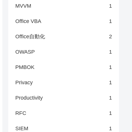
MVVM
1
Office VBA
1
Office自動化
2
OWASP
1
PMBOK
1
Privacy
1
Productivity
1
RFC
1
SIEM
1