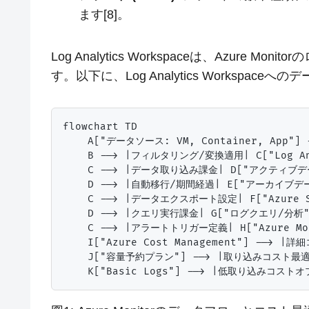
ます[8]。
Log Analytics Workspaceは、Azur
す。以下に、Log Analytics Worksp
flowchart TD

    A["データソース: VM, Container, App
    B --> |フィルタリング/変換適用| C["Log Anal
    C --> |データ取り込み課金| D["アクティブデ
    D --> |自動移行/期間経過| E["アーカイブデ
    C --> |データエクスポート設定| F["Azure Sto
    D --> |クエリ実行課金| G["ログクエリ/分析"]
    C --> |アラートトリガー定義| H["Azure Moni
    I["Azure Cost Management"] --> |
    J["容量予約プラン"] --> |取り込みコスト最適化