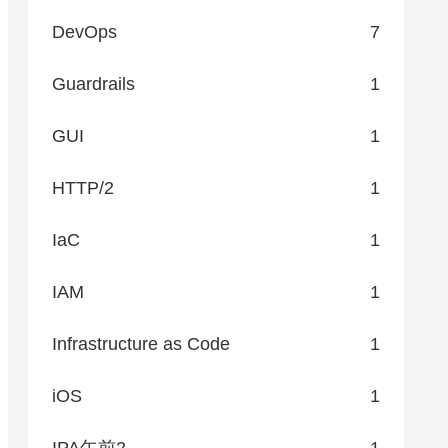
DevOps
7
Guardrails
1
GUI
1
HTTP/2
1
IaC
1
IAM
1
Infrastructure as Code
1
iOS
1
IPA午前2
1