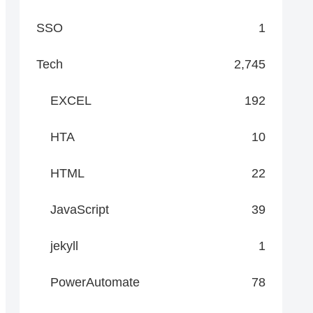
SSO
1
Tech
2,745
EXCEL
192
HTA
10
R)"]

HTML
22
JavaScript
39
jekyll
1
PowerAutomate
78