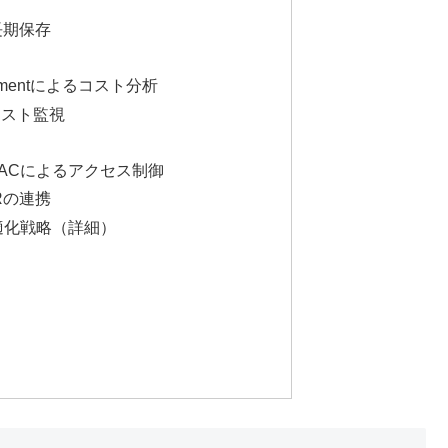
よる長期保存
anagementによるコスト分析
でのコスト監視
IDとRBACによるアクセス制御
CRの連携
スト最適化戦略（詳細）