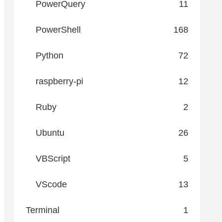
PowerQuery
11
PowerShell
168
Python
72
raspberry-pi
12
Ruby
2
Ubuntu
26
VBScript
5
VScode
13
Terminal
1