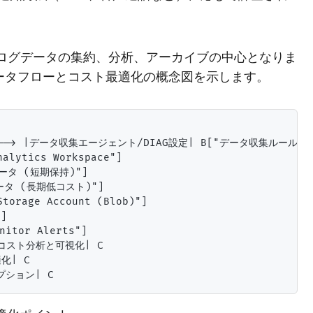
e Monitorのログデータの集約、分析、アーカイブの中心となりま
aceへのデータフローとコスト最適化の概念図を示します。
"] --> |データ収集エージェント/DIAG設定| B["データ収集ルール (DC
ytics Workspace"]

ータ (短期保持)"]

ータ (長期低コスト)"]

rage Account (Blob)"]



tor Alerts"]

詳細コスト分析と可視化| C

| C
