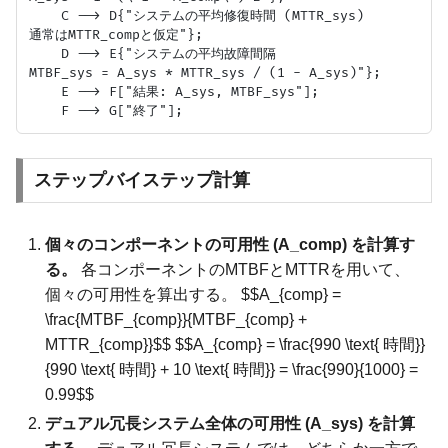
    C --> D{"システムの平均修復時間 (MTTR_sys)
通常はMTTR_compと仮定"};

    D --> E{"システムの平均故障間隔
MTBF_sys = A_sys * MTTR_sys / (1 - A_sys)"};

    E --> F["結果: A_sys, MTBF_sys"];

ステップバイステップ計算
個々のコンポーネントの可用性 (A_comp) を計算す
る。
各コンポーネントのMTBFとMTTRを用いて、
個々の可用性を算出する。 $$A_{comp} =
\frac{MTBF_{comp}}{MTBF_{comp} +
MTTR_{comp}}$$ $$A_{comp} = \frac{990 \text{ 時間}}
{990 \text{ 時間} + 10 \text{ 時間}} = \frac{990}{1000} =
0.99$$
デュアル冗長システム全体の可用性 (A_sys) を計算