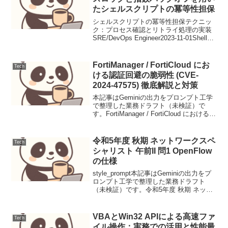
たシェルスクリプトの冪等性担保
シェルスクリプトの冪等性担保テクニッ
ク：プロセス確認とリトライ処理の実装
SRE/DevOps Engineer2023-11-01Shell
Scripting, Idempotence, Retry Logic,
Process Mana...
FortiManager / FortiCloud にお
Tech
ける認証回避の脆弱性 (CVE-
2024-47575) 徹底解説と対策
本記事はGeminiの出力をプロンプト工学
で整理した業務ドラフト（未検証）で
す。FortiManager / FortiCloud における認
証回避の脆弱性 (CVE-2024-47575) 徹底
解説と対策【脅威の概要と背景】
FortiMa...
令和5年度 秋期 ネットワークスペ
Tech
シャリスト 午前II 問1 OpenFlow
の仕様
style_prompt本記事はGeminiの出力をプ
ロンプト工学で整理した業務ドラフト
（未検証）です。令和5年度 秋期 ネット
ワークスペシャリスト 午前II 問1
OpenFlowの仕様本問はSDNの基盤技術で
あるOpenFlowの基本動...
VBAとWin32 APIによる高速ファ
Tech
イル操作：実務での活用と性能最