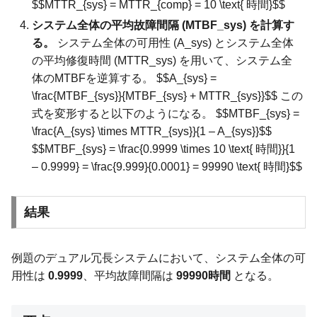
$$MTTR_{sys} = MTTR_{comp} = 10 \text{ 時間}$$
システム全体の平均故障間隔 (MTBF_sys) を計算す
る。
システム全体の可用性 (A_sys) とシステム全体
の平均修復時間 (MTTR_sys) を用いて、システム全
体のMTBFを逆算する。 $$A_{sys} =
\frac{MTBF_{sys}}{MTBF_{sys} + MTTR_{sys}}$$ この
式を変形すると以下のようになる。 $$MTBF_{sys} =
\frac{A_{sys} \times MTTR_{sys}}{1 – A_{sys}}$$
$$MTBF_{sys} = \frac{0.9999 \times 10 \text{ 時間}}{1
– 0.9999} = \frac{9.999}{0.0001} = 99990 \text{ 時間}$$
結果
例題のデュアル冗長システムにおいて、システム全体の可
用性は
0.9999
、平均故障間隔は
99990時間
となる。