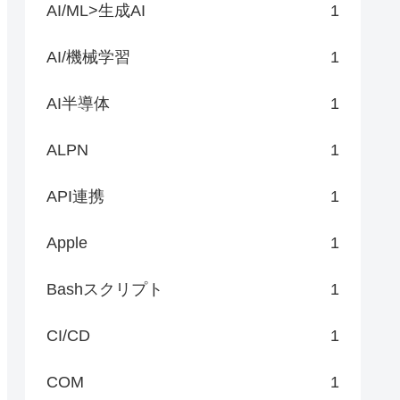
AI/ML>生成AI
1
AI/機械学習
1
AI半導体
1
ALPN
1
API連携
1
Apple
1
Bashスクリプト
1
CI/CD
1
COM
1