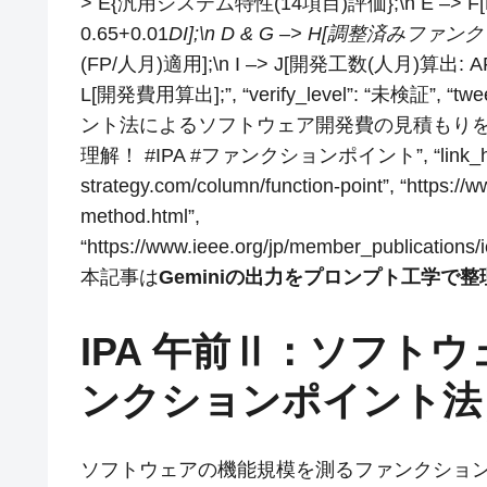
> E{汎用システム特性(14項目)評価};\n E –> F[
0.65+0.01
DI];\n D & G –> H[調整済みファ
(FP/人月)適用];\n I –> J[開発工数(人月)算出: 
L[開発費用算出];”, “verify_level”: “未検証
ント法によるソフトウェア開発費の見積もりを
理解！ #IPA #ファンクションポイント”, “link_hints”: 
strategy.com/column/function-point”, “https://ww
method.html”,
“https://www.ieee.org/jp/member_publications/
本記事は
Geminiの出力をプロンプト工学で
IPA 午前Ⅱ：ソフト
ンクションポイント法
ソフトウェアの機能規模を測るファンクション