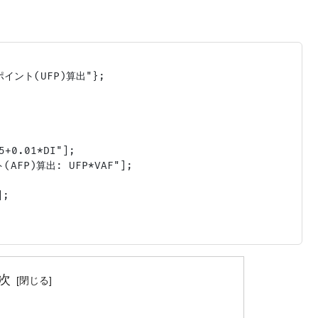
イント(UFP)算出"};

0.01*DI"];

FP)算出: UFP*VAF"];

;

次