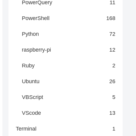
PowerQuery
11
PowerShell
168
Python
72
raspberry-pi
12
Ruby
2
Ubuntu
26
VBScript
5
VScode
13
Terminal
1