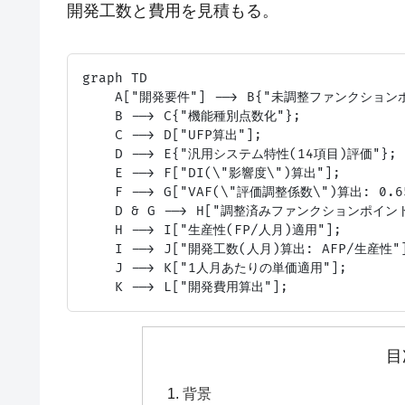
開発工数と費用を見積もる。
graph TD

    A["開発要件"] --> B{"未調整ファンクションポ
    B --> C{"機能種別点数化"};

    C --> D["UFP算出"];

    D --> E{"汎用システム特性(14項目)評価"};

    E --> F["DI(\"影響度\")算出"];

    F --> G["VAF(\"評価調整係数\")算出: 0.65+
    D & G --> H["調整済みファンクションポイント(A
    H --> I["生産性(FP/人月)適用"];

    I --> J["開発工数(人月)算出: AFP/生産性"]
    J --> K["1人月あたりの単価適用"];

目
背景