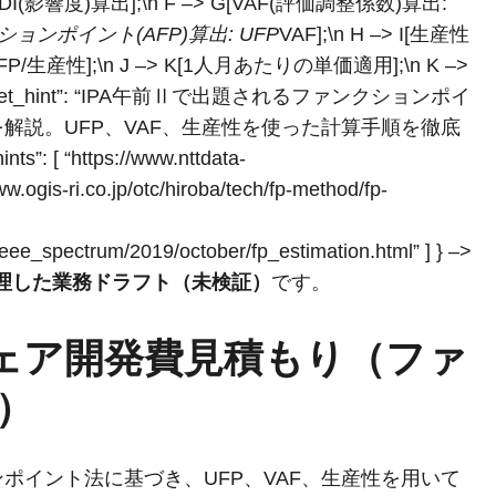
DI(影響度)算出];\n F –> G[VAF(評価調整係数)算出:
ンクションポイント(AFP)算出: UFP
VAF];\n H –> I[生産性
AFP/生産性];\n J –> K[1人月あたりの単価適用];\n K –>
”, “tweet_hint”: “IPA午前Ⅱで出題されるファンクションポイ
解説。UFP、VAF、生産性を使った計算手順を徹底
[ “https://www.nttdata-
w.ogis-ri.co.jp/otc/hiroba/tech/fp-method/fp-
ieee_spectrum/2019/october/fp_estimation.html” ] } –>
整理した業務ドラフト（未検証）
です。
ウェア開発費見積もり（ファ
）
ポイント法に基づき、UFP、VAF、生産性を用いて