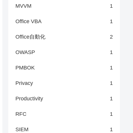
MVVM
1
Office VBA
1
Office自動化
2
OWASP
1
PMBOK
1
Privacy
1
Productivity
1
RFC
1
SIEM
1