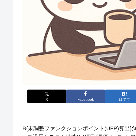
X
Facebook
はてブ
B{未調整ファンクションポイント(UFP)算出};\n B –