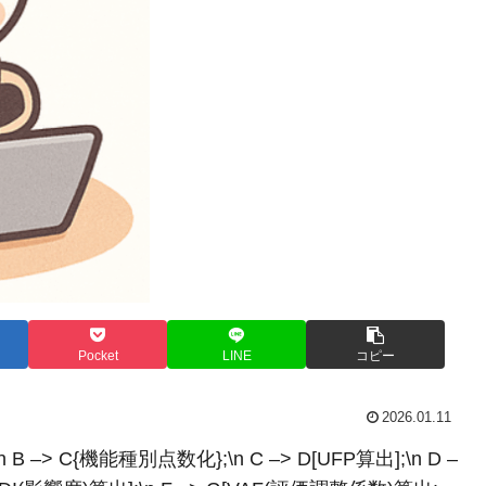
Pocket
LINE
コピー
2026.01.11
> C{機能種別点数化};\n C –> D[UFP算出];\n D –