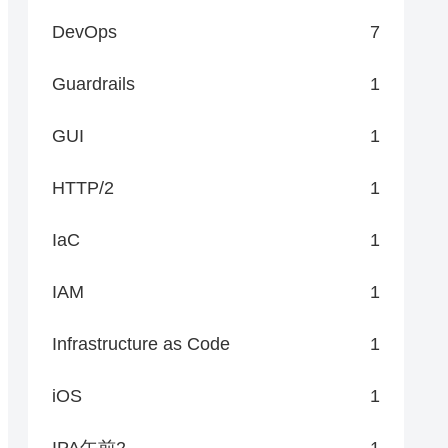
DevOps
7
Guardrails
1
GUI
1
HTTP/2
1
IaC
1
IAM
1
Infrastructure as Code
1
iOS
1
IPA午前2
1