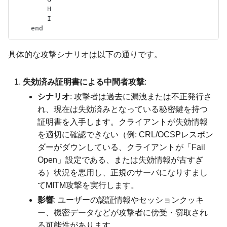
        H

        I

具体的な攻撃シナリオは以下の通りです。
失効済み証明書による中間者攻撃
:
シナリオ
: 攻撃者は過去に漏洩または不正発行さ
れ、現在は失効済みとなっている秘密鍵を持つ
証明書を入手します。クライアントが失効情報
を適切に確認できない（例: CRL/OCSPレスポン
ダーがダウンしている、クライアントが「Fail
Open」設定である、または失効情報が古すぎ
る）状況を悪用し、正規のサーバになりすまし
てMITM攻撃を実行します。
影響
: ユーザーの認証情報やセッションクッキ
ー、機密データなどが攻撃者に傍受・窃取され
る可能性があります。