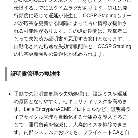
がCRLやOCSPレスポンダー、そしてクライアントに
伝播するまでにはタイムラグがあります。CRLは発
行頻度に応じて遅延が発生し、OCSP Staplingもサー
バが応答を更新する間隔によって古い情報が提供さ
れる可能性があります。この遅延期間は、攻撃者に
とって失効済み証明書を悪用する窓口となります。
自動化された迅速な失効情報配信と、OCSP Stapling
の応答更新頻度の最適化が求められます。
証明書管理の複雑性
手動での証明書更新や失効処理は、設定ミスや遅延
の原因となりやすく、セキュリティリスクを高めま
す。Let’s EncryptのACMEプロトコルなど、証明書ラ
イフサイクル管理を自動化する仕組みを導入するこ
とで、運用負荷を軽減し、人為的ミスを排除できま
す。内部システムにおいても、プライベートCAと自