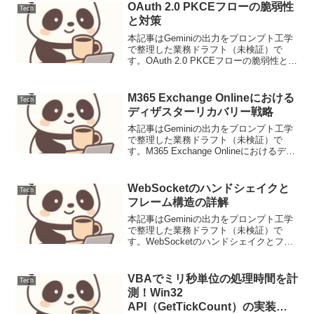
OAuth 2.0 PKCEフローの脆弱性
Tech
と対策
本記事はGeminiの出力をプロンプト工学
で整理した業務ドラフト（未検証）で
す。OAuth 2.0 PKCEフローの脆弱性と対
策OAuth 2.0のProof Key for Code
Exchange (PKCE, RFC 7636)は、...
M365 Exchange Onlineにおける
Tech
ディザスターリカバリー戦略
本記事はGeminiの出力をプロンプト工学
で整理した業務ドラフト（未検証）で
す。M365 Exchange Onlineにおけるディ
ザスターリカバリー戦略Microsoft 365
Exchange Onlineは、ビジネスコミュニケ
ーショ...
WebSocketのハンドシェイクと
Tech
フレーム構造の詳解
本記事はGeminiの出力をプロンプト工学
で整理した業務ドラフト（未検証）で
す。WebSocketのハンドシェイクとフレ
ーム構造の詳解背景従来のHTTP/1.1は、
Webアプリケーションにおけるリアルタ
イム性が求められる要件に対して、いく
VBAでミリ秒単位の処理時間を計
Tech
つ...
測！Win32
API（GetTickCount）の実装ガ