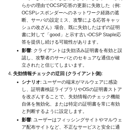
らかの理由でOCSP応答の更新に失敗した（例:
OCSPレスポンダーへのネットワーク経路の遮
断、サーバの設定ミス、攻撃による応答キャッ
シュの改ざん）場合、既に失効したはずの証明
書に対して「good」と示す古いOCSP Staple応
答を提供し続ける可能性があります。
影響
: クライアントは失効済み証明書を有効と誤
認し、攻撃者のサーバとのセキュアな通信が確
立されたと信じてしまいます。
失効情報チェックの迂回 (クライアント側)
:
シナリオ
: ユーザーの端末がマルウェアに感染
し、証明書検証ライブラリやOSの証明書ストア
を改ざんすることで、失効情報のチェック機能
自体を無効化、または特定の証明書を常に有効
と判断するように設定します。
影響
: ユーザーはフィッシングサイトやマルウェ
ア配布サイトなど、不正なサービスと安全に通