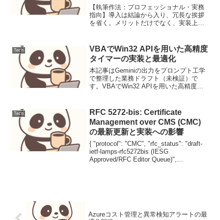
イド
【執筆作法：プロフェッショナル・実務
指向】導入は結論から入り、冗長な挨拶
を省く。メリットだけでなく、実装上の
リスクや制約（APIのオーバーフロー等）
を併記する。コードは可読性を重視し、
変数の命名規則を統一する。本記事は
VBAでWin32 APIを用いた高精度
Tech
Geminiの出力をプ...
タイマーの実装と最適化
本記事はGeminiの出力をプロンプト工学
で整理した業務ドラフト（未検証）で
す。VBAでWin32 APIを用いた高精度タ
イマーの実装と最適化背景と要件VBAに
おける処理時間の計測には、通常、組み
込みのTimer関数が使用されます。しか
RFC 5272-bis: Certificate
Tech
し、...
Management over CMS (CMC)
の最新更新と実装への影響
{ "protocol": "CMC", "rfc_status": "draft-
ietf-lamps-rfc5272bis (IESG
Approved/RFC Editor Queue)",
"category": "PKI / Se...
Azureコスト管理と異常検知アラートの最