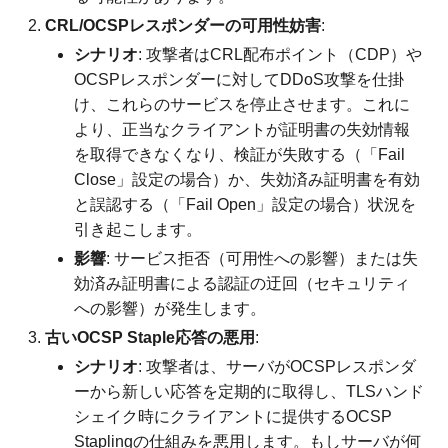
CRL/OCSPレスポンダーの可用性妨害
:
シナリオ
: 攻撃者はCRL配布ポイント（CDP）や
OCSPレスポンダーに対してDDoS攻撃を仕掛
け、これらのサービスを停止させます。これに
より、正当なクライアントが証明書の失効情報
を取得できなくなり、検証が失敗する（「Fail
Close」設定の場合）か、失効済み証明書を有効
と誤認する（「Fail Open」設定の場合）状況を
引き起こします。
影響
: サービス拒否（可用性への影響）または失
効済み証明書による認証の迂回（セキュリティ
への影響）が発生します。
古いOCSP Staple応答の悪用
:
シナリオ
: 攻撃者は、サーバがOCSPレスポンダ
ーから新しい応答を定期的に取得し、TLSハンド
シェイク時にクライアントに提供するOCSP
Staplingの仕組みを悪用します。もしサーバが何