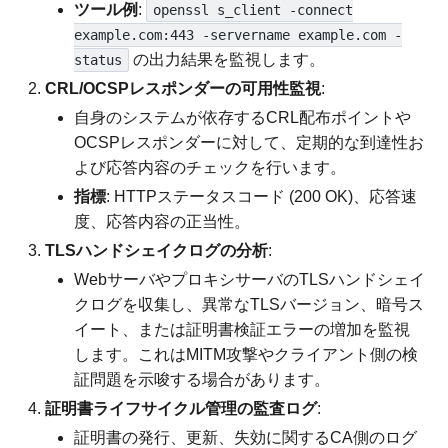
ツール例
:
openssl s_client -connect
example.com:443 -servername example.com -
の出力結果を監視します。
status
CRL/OCSPレスポンダーの可用性監視
:
自身のシステムが依存するCRL配布ポイントや
OCSPレスポンダーに対して、定期的な到達性お
よび応答内容のチェックを行います。
指標
: HTTPステータスコード (200 OK)、応答速
度、応答内容の正当性。
TLSハンドシェイクログの分析
:
WebサーバやプロキシサーバのTLSハンドシェイ
クログを収集し、異常なTLSバージョン、暗号ス
イート、または証明書検証エラーの増加を監視
します。これはMITM攻撃やクライアント側の検
証問題を示唆する場合があります。
証明書ライフサイクル管理の監査ログ
:
証明書の発行、更新、失効に関するCA側のログ