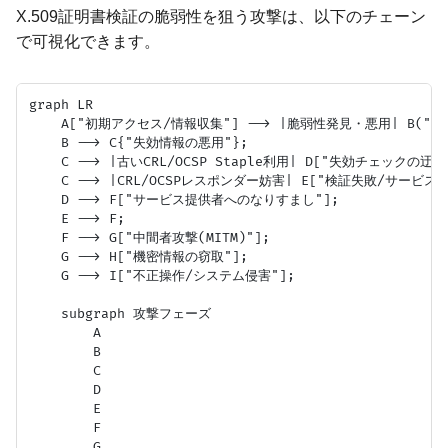
X.509証明書検証の脆弱性を狙う攻撃は、以下のチェーン
で可視化できます。
graph LR

    A["初期アクセス/情報収集"] --> |脆弱性発見・悪用| B("証
    B --> C{"失効情報の悪用"};

    C --> |古いCRL/OCSP Staple利用| D["失効チェックの迂回"
    C --> |CRL/OCSPレスポンダー妨害| E["検証失敗/サービス妨
    D --> F["サービス提供者へのなりすまし"];

    E --> F;

    F --> G["中間者攻撃(MITM)"];

    G --> H["機密情報の窃取"];

    G --> I["不正操作/システム侵害"];

    subgraph 攻撃フェーズ

        A

        B

        C

        D

        E

        F

        G
