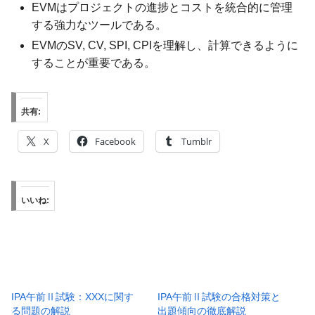
EVMはプロジェクトの進捗とコストを統合的に管理
する強力なツールである。
EVMのSV, CV, SPI, CPIを理解し、計算できるように
することが重要である。
共有:
X
Facebook
Tumblr
いいね:
IPA午前Ⅱ試験：XXXに関す
IPA午前Ⅱ試験の合格対策と
る問題の解説
出題傾向の徹底解説