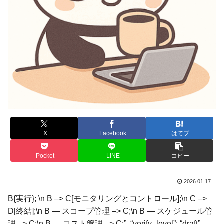
X
Facebook
はてブ
Pocket
LINE
コピー
2026.01.17
B{実行}; \n B –> C[モニタリングとコントロール];\n C –>
D[終結];\n B — スコープ管理 –> C;\n B — スケジュール管
理 –> C;\n B — コスト管理 –> C;”, “verify_level”: “draft”,