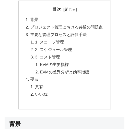
目次
背景
プロジェクト管理における共通の問題点
主要な管理プロセスと評価手法
1. スコープ管理
2. スケジュール管理
3. コスト管理
EVMの主要指標
EVMの差異分析と効率指標
要点
共有:
いいね:
背景