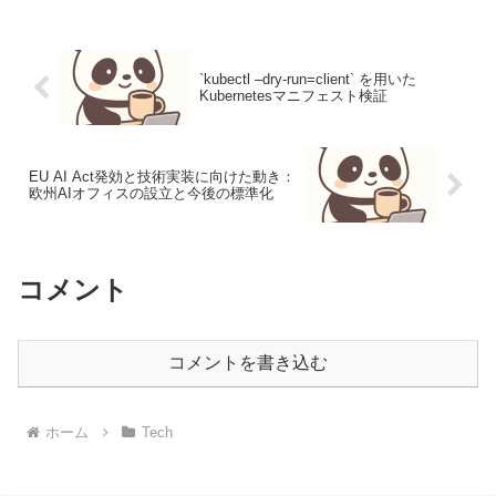
に「修正後の...
`kubectl –dry-run=client` を用いた
Kubernetesマニフェスト検証
EU AI Act発効と技術実装に向けた動き：
欧州AIオフィスの設立と今後の標準化
コメント
コメントを書き込む
ホーム
Tech