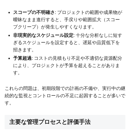
スコープの不明確さ
: プロジェクトの範囲や成果物が
曖昧なまま進行すると、手戻りや範囲拡大（スコー
プクリープ）が発生しやすくなります。
非現実的なスケジュール設定
: 十分な分析なしに短す
ぎるスケジュールを設定すると、遅延や品質低下を
招きます。
予算超過
: コストの見積もり不足や不適切な資源配分
により、プロジェクトが予算を超えることがありま
す。
これらの問題は、初期段階での計画の不備や、実行中の継
続的な監視とコントロールの不足に起因することが多いで
す。
主要な管理プロセスと評価手法