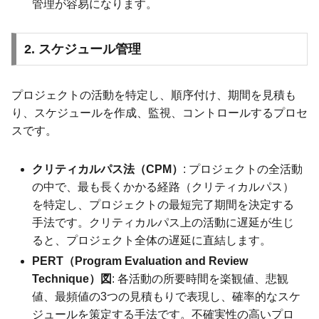
管理が容易になります。
2. スケジュール管理
プロジェクトの活動を特定し、順序付け、期間を見積も
り、スケジュールを作成、監視、コントロールするプロセ
スです。
クリティカルパス法（CPM）
: プロジェクトの全活動
の中で、最も長くかかる経路（クリティカルパス）
を特定し、プロジェクトの最短完了期間を決定する
手法です。クリティカルパス上の活動に遅延が生じ
ると、プロジェクト全体の遅延に直結します。
PERT（Program Evaluation and Review
Technique）図
: 各活動の所要時間を楽観値、悲観
値、最頻値の3つの見積もりで表現し、確率的なスケ
ジュールを策定する手法です。不確実性の高いプロ