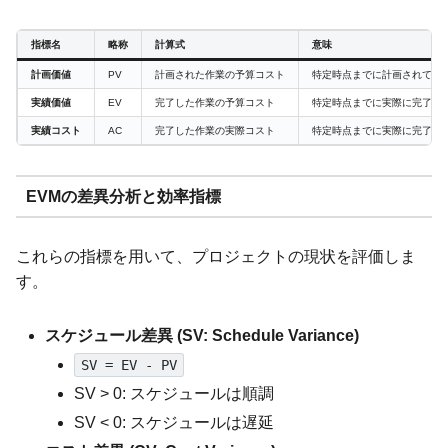
指標名
略称
計算式
意味
計画価値
PV
計画された作業の予算コスト
特定時点までに計画されてい
実績価値
EV
完了した作業の予算コスト
特定時点までに実際に完了し
実績コスト
AC
完了した作業の実際コスト
特定時点までに実際に完了し
EVMの差異分析と効率指標
これらの指標を用いて、プロジェクトの現状を評価しま
す。
スケジュール差異 (SV: Schedule Variance)
SV = EV - PV
SV > 0: スケジュールは順調
SV < 0: スケジュールは遅延