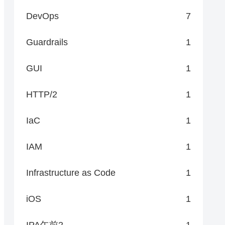
DevOps
7
Guardrails
1
GUI
1
HTTP/2
1
IaC
1
IAM
1
Infrastructure as Code
1
iOS
1
IPA午前2
1