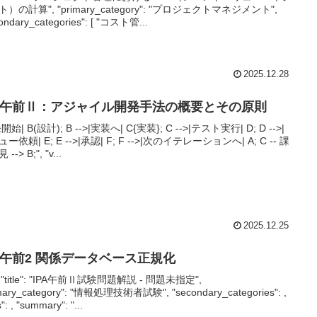
）の計算", "primary_category": "プロジェクトマネジメント",
ondary_categories": [ "コスト管...
2025.12.28
PA午前Ⅱ：アジャイル開発手法の概要とその原則
開始| B(設計); B -->|実装へ| C{実装}; C -->|テスト実行| D; D -->|
ー依頼| E; E -->|承認| F; F -->|次のイテレーションへ| A; C -- 課
--> B;", "v...
2025.12.25
PA午前2 関係データベース正規化
-{ "title": "IPA午前Ⅱ試験問題解説 - 問題未指定",
imary_category": "情報処理技術者試験", "secondary_categories": ,
": , "summary": "...