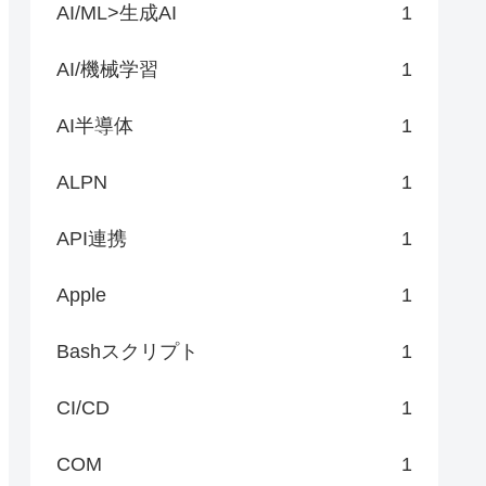
AI/ML>生成AI
1
AI/機械学習
1
AI半導体
1
ALPN
1
API連携
1
Apple
1
Bashスクリプト
1
CI/CD
1
COM
1