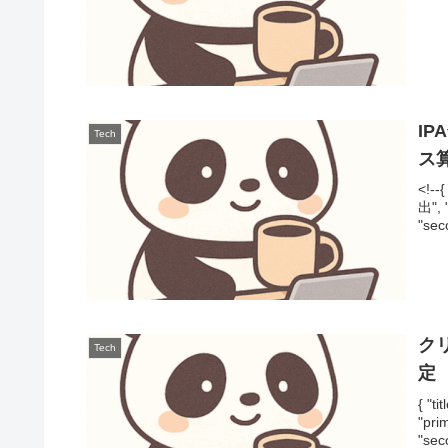
I
Tech
ス
<!-
出",
"sec
ク
Tech
定
{ 
"pr
"sec