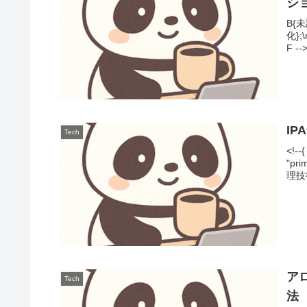
シ
B{
化};
F -->
I
Tech
<!-
"pri
理技術
ア
Tech
法