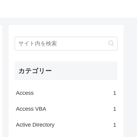
カテゴリー
Access
1
Access VBA
1
Active Directory
1