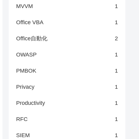
MVVM
1
Office VBA
1
Office自動化
2
OWASP
1
PMBOK
1
Privacy
1
Productivity
1
RFC
1
SIEM
1