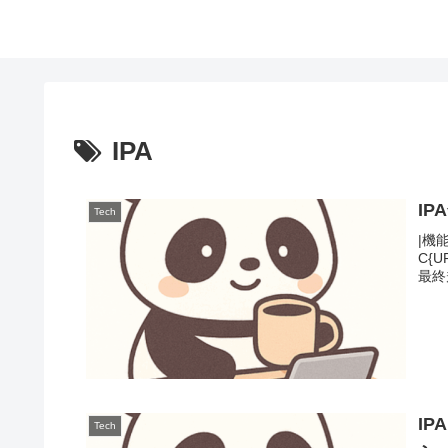
IPA
I
Tech
|機能
C{U
最終規
I
Tech