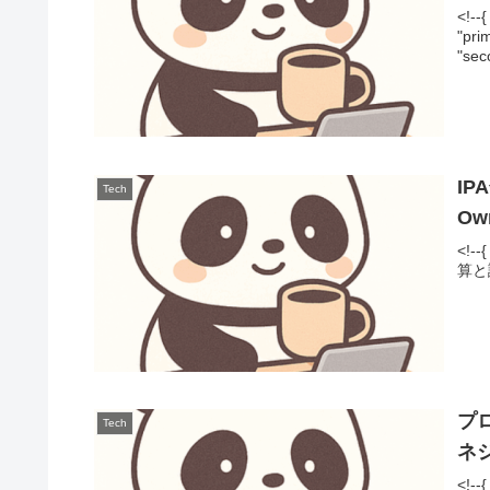
<!
"pr
"sec
IP
Tech
Ow
<!-
算と評価
プ
Tech
ネ
<!