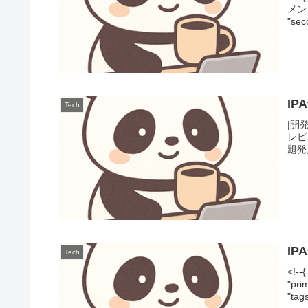
メント
"sec
I
Tech
|開発
レビュ
題発見 
I
Tech
<!-
"pr
"tags