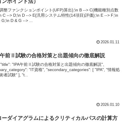
ョンポイント法）
未調整ファンクションポイント(UFP)算出};\n B --> C{機能種別点数
\n C --> D;\n D --> E{汎用システム特性(14項目)評価};\n E --> F;\n
 G;\n D & G --> ...
2026.01.11
PA午前Ⅱ試験の合格対策と出題傾向の徹底解説
-{ "title": "IPA午前Ⅱ試験の合格対策と出題傾向の徹底解説",
mary_category": "IT資格", "secondary_categories": [ "IPA", "情報処
者試験" ], "t...
2026.01.10
ローダイアグラムによるクリティカルパスの計算方