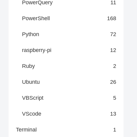
PowerQuery
11
PowerShell
168
Python
72
raspberry-pi
12
Ruby
2
Ubuntu
26
VBScript
5
VScode
13
Terminal
1