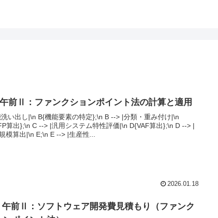
PA午前Ⅱ：ファンクションポイント法の計算と適用
洗い出し|\n B{機能要素の特定};\n B --> |分類・重み付け|\n
FP算出};\n C --> |汎用システム特性評価|\n D{VAF算出};\n D --> |
模算出|\n E;\n E --> |生産性...
2026.01.18
PA 午前Ⅱ：ソフトウェア開発費見積もり（ファンク