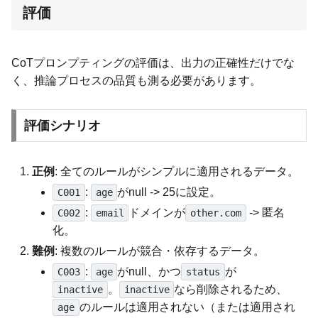
評価
CoTプロンプティングの評価は、出力の正確性だけでな
く、推論プロセスの品質も測る必要があります。
評価シナリオ
正例
: 全てのルールがシンプルに適用されるデータ。
:
がnull -> 25に設定。
C001
age
:
ドメインが
-> 匿名
C002
email
other.com
化。
難例
: 複数のルールが競合・依存するデータ。
:
がnull、かつ
が
C003
age
status
。
なら削除されるため、
inactive
inactive
のルールは適用されない（または適用され
age