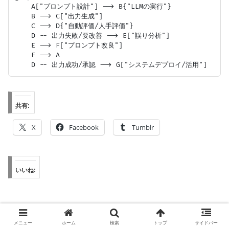
    A["プロンプト設計"] --> B{"LLMの実行"}

    B --> C["出力生成"]

    C --> D{"自動評価/人手評価"}

    D -- 出力失敗/要改善 --> E["誤り分析"]

    E --> F["プロンプト改良"]

    F --> A

共有:
X
Facebook
Tumblr
いいね:
メニュー
ホーム
検索
トップ
サイドバー