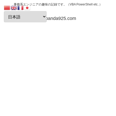
事務系エンジニアの趣味の記録です。（VBA PowerShell etc..）
papanda925.com