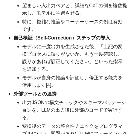
望ましい入出力ペアと、詳細なCoTの例を複数提
示し、モデルに学習させる。
特に、複雑な推論やコーナーケースの例は有効
です。
自己検証（Self-Correction）ステップの導入
:
モデルに一度出力を生成させた後、「上記の変
換プロセスに誤りがないか、もう一度確認し、
誤りがあれば訂正してください」といった指示
を追加する。
モデルが自身の推論を評価し、修正する能力を
活用します[4]。
外部ツールとの連携
:
出力JSONの構文チェックやスキーマバリデーシ
ョンを、LLMの出力後に外部のコードで実行す
る。
変換後のデータの整合性チェックをプログラマ
ブルに行い、問題があればLLMにフィードバック