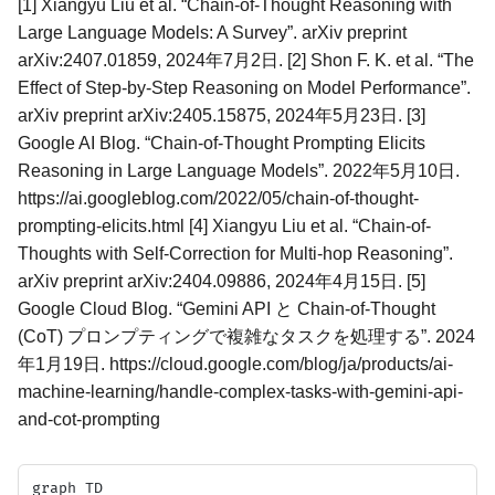
[1] Xiangyu Liu et al. “Chain-of-Thought Reasoning with
Large Language Models: A Survey”. arXiv preprint
arXiv:2407.01859, 2024年7月2日. [2] Shon F. K. et al. “The
Effect of Step-by-Step Reasoning on Model Performance”.
arXiv preprint arXiv:2405.15875, 2024年5月23日. [3]
Google AI Blog. “Chain-of-Thought Prompting Elicits
Reasoning in Large Language Models”. 2022年5月10日.
https://ai.googleblog.com/2022/05/chain-of-thought-
prompting-elicits.html [4] Xiangyu Liu et al. “Chain-of-
Thoughts with Self-Correction for Multi-hop Reasoning”.
arXiv preprint arXiv:2404.09886, 2024年4月15日. [5]
Google Cloud Blog. “Gemini API と Chain-of-Thought
(CoT) プロンプティングで複雑なタスクを処理する”. 2024
年1月19日. https://cloud.google.com/blog/ja/products/ai-
machine-learning/handle-complex-tasks-with-gemini-api-
and-cot-prompting
graph TD
