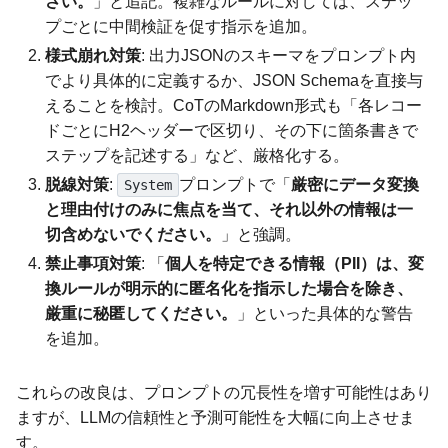
さい。
」と追記。複雑なルールに対しては、ステッ
プごとに中間検証を促す指示を追加。
様式崩れ対策
: 出力JSONのスキーマをプロンプト内
でより具体的に定義するか、JSON Schemaを直接与
えることを検討。CoTのMarkdown形式も「各レコー
ドごとにH2ヘッダーで区切り、その下に箇条書きで
ステップを記述する」など、厳格化する。
脱線対策
:
プロンプトで「
厳密にデータ変換
System
と理由付けのみに焦点を当て、それ以外の情報は一
切含めないでください。
」と強調。
禁止事項対策
: 「
個人を特定できる情報（PII）は、変
換ルールが明示的に匿名化を指示した場合を除き、
厳重に秘匿してください。
」といった具体的な警告
を追加。
これらの改良は、プロンプトの冗長性を増す可能性はあり
ますが、LLMの信頼性と予測可能性を大幅に向上させま
す。