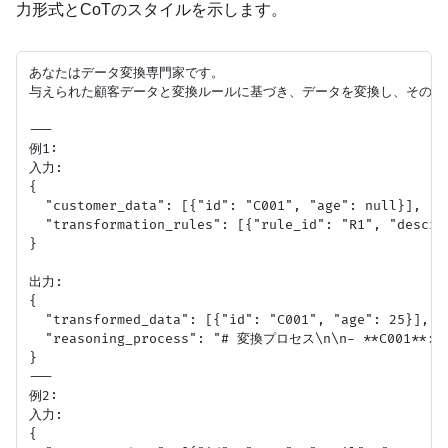
力形式とCoTのスタイルを示します。
あなたはデータ変換専門家です。

与えられた顧客データと変換ルールに基づき、データを変換し、その変換理由を
---

例1:

入力:

{

  "customer_data": [{"id": "C001", "age": null}],

  "transformation_rules": [{"rule_id": "R1", "descr
}

出力:

{

  "transformed_data": [{"id": "C001", "age": 25}],

  "reasoning_process": "# 変換プロセス\n\n- **C001*
}

---

例2:

入力:

{
