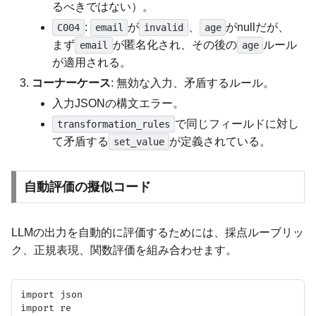
るべきではない）。
:
が
、
がnullだが、
C004
email
invalid
age
まず
が匿名化され、その後の
ルール
email
age
が適用される。
コーナーケース
: 無効な入力、矛盾するルール。
入力JSONの構文エラー。
で同じフィールドに対し
transformation_rules
て矛盾する
が定義されている。
set_value
自動評価の擬似コード
LLMの出力を自動的に評価するためには、採点ルーブリッ
ク、正規表現、関数評価を組み合わせます。
import json

import re
