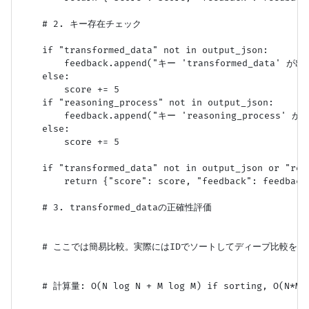
    # 2. キー存在チェック

    if "transformed_data" not in output_json:

        feedback.append("キー 'transformed_data' 
    else:

        score += 5

    if "reasoning_process" not in output_json:

        feedback.append("キー 'reasoning_process'
    else:

        score += 5

    if "transformed_data" not in output_json or "rea
        return {"score": score, "feedback": feedback}
    # 3. transformed_dataの正確性評価

    # ここでは簡易比較。実際にはIDでソートしてディープ比較を行
    # 計算量: O(N log N + M log M) if sorting, O(N*M) 