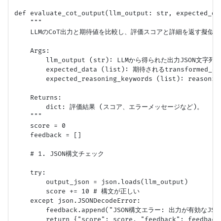
def evaluate_cot_output(llm_output: str, expected_da
    """

    LLMのCoT出力と期待値を比較し、評価スコアと詳細を返す擬似コ
    Args:

        llm_output (str): LLMから得られた出力JSON文字列。
        expected_data (list): 期待されるtransformed_
        expected_reasoning_keywords (list): re
    Returns:

        dict: 評価結果 (スコア、エラーメッセージなど)。

    """

    score = 0

    feedback = []

    # 1. JSON構文チェック

    try:

        output_json = json.loads(llm_output)

        score += 10 # 構文が正しい

    except json.JSONDecodeError:

        feedback.append("JSON構文エラー: 出力が有効なJ
        return {"score": score, "feedback": feedback,