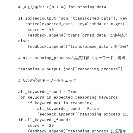
    # メモリ条件: O(N + M) for storing data

    if sorted(output_json["transformed_data"], key=la
       sorted(expected_data, key=lambda x: x.get('id'
        score += 40

        feedback.append("transformed_data は期待値
    else:

        feedback.append(f"transformed_data が期待値と
    # 4. reasoning_processの品質評価 (キーワード、構造、論
    reasoning = output_json["reasoning_process"]

    # CoTの必須キーワードチェック

    all_keywords_found = True

    for keyword in expected_reasoning_keywords:

        if keyword not in reasoning:

            all_keywords_found = False

            feedback.append(f"reasoning_proces
    if all_keywords_found:

        score += 20

        feedback.append("reasoning_process に