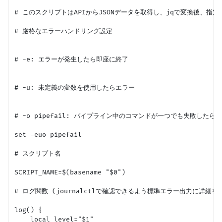
# このスクリプトはAPIからJSONデータを取得し、jqで変換後、指定
# 厳格なエラーハンドリング設定

# -e: エラーが発生したら即座に終了

# -u: 未定義の変数を使用したらエラー

# -o pipefail: パイプライン中のコマンドが一つでも失敗したら
set -euo pipefail

# スクリプト名

SCRIPT_NAME=$(basename "$0")

# ログ関数 (journalctlで確認できるよう標準エラー出力に詳細を出
log() {

    local level="$1"
