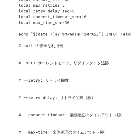
    local max_retries=5

    local retry_delay_sec=5

    local connect_timeout_sec=10

    local max_time_sec=30

    echo "$(date +"%Y-%m-%dT%H:%M:%SZ") INFO: Fetchi
    # curl の安全な利用例

    # -sSL: サイレントモード、リダイレクトを追跡

    # --retry: リトライ回数

    # --retry-delay: リトライ間隔（秒）

    # --connect-timeout: 接続確立のタイムアウト（秒）

    # --max-time: 全体処理のタイムアウト（秒）
