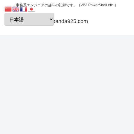
事務系エンジニアの趣味の記録です。（VBA PowerShell etc..）
papanda925.com