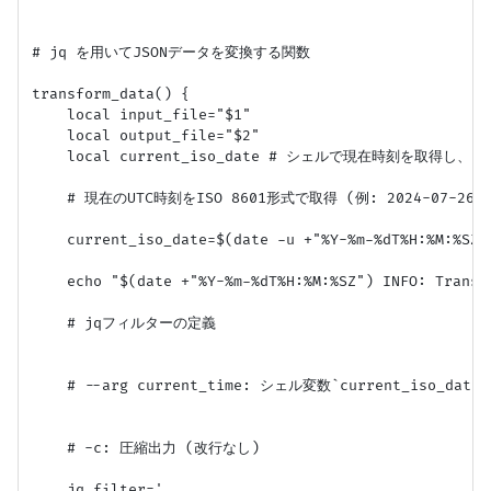
# jq を用いてJSONデータを変換する関数

transform_data() {

    local input_file="$1"

    local output_file="$2"

    local current_iso_date # シェルで現在時刻を取得し、jq
    # 現在のUTC時刻をISO 8601形式で取得 (例: 2024-07-26T12
    current_iso_date=$(date -u +"%Y-%m-%dT%H:%M:%SZ")
    echo "$(date +"%Y-%m-%dT%H:%M:%SZ") INFO: Transf
    # jqフィルターの定義

    # --arg current_time: シェル変数`current_iso_dat
    # -c: 圧縮出力 (改行なし)

    jq_filter='
