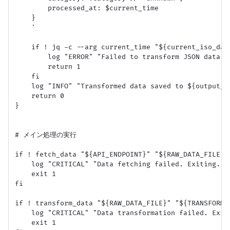
        processed_at: $current_time

    }

    '

    if ! jq -c --arg current_time "${current_iso_dat
        log "ERROR" "Failed to transform JSON data wi
        return 1

    fi

    log "INFO" "Transformed data saved to ${output_fi
    return 0

}

# メイン処理の実行

if ! fetch_data "${API_ENDPOINT}" "${RAW_DATA_FILE}";
    log "CRITICAL" "Data fetching failed. Exiting."

    exit 1

fi

if ! transform_data "${RAW_DATA_FILE}" "${TRANSFORMED
    log "CRITICAL" "Data transformation failed. Exiti
    exit 1
