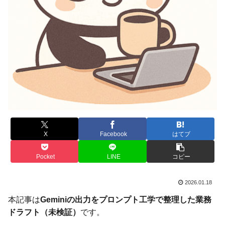
X
Facebook
はてブ
Pocket
LINE
コピー
2026.01.18
本記事は
Geminiの出力をプロンプト工学で整理した業務
ドラフト（未検証）
です。