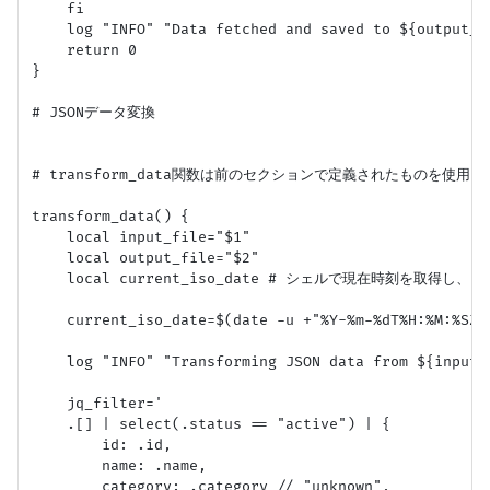
    fi

    log "INFO" "Data fetched and saved to ${output_fi
    return 0

}

# JSONデータ変換

# transform_data関数は前のセクションで定義されたものを使用

transform_data() {

    local input_file="$1"

    local output_file="$2"

    local current_iso_date # シェルで現在時刻を取得し、jq
    current_iso_date=$(date -u +"%Y-%m-%dT%H:%M:%SZ")
    log "INFO" "Transforming JSON data from ${input_f
    jq_filter='

    .[] | select(.status == "active") | {

        id: .id,

        name: .name,

        category: .category // "unknown",
