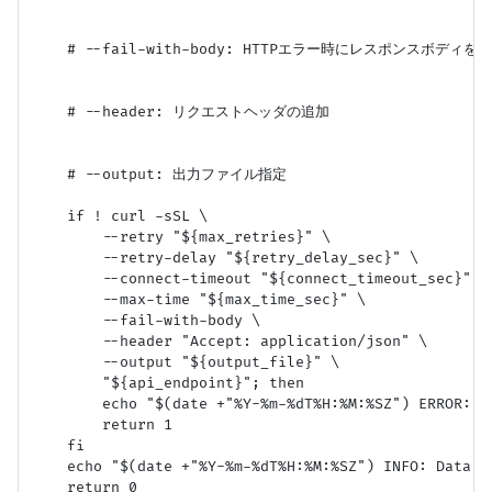
    # --fail-with-body: HTTPエラー時にレスポンスボディを表
    # --header: リクエストヘッダの追加

    # --output: 出力ファイル指定

    if ! curl -sSL \

        --retry "${max_retries}" \

        --retry-delay "${retry_delay_sec}" \

        --connect-timeout "${connect_timeout_sec}" \

        --max-time "${max_time_sec}" \

        --fail-with-body \

        --header "Accept: application/json" \

        --output "${output_file}" \

        "${api_endpoint}"; then

        echo "$(date +"%Y-%m-%dT%H:%M:%SZ") ERROR: F
        return 1

    fi

    echo "$(date +"%Y-%m-%dT%H:%M:%SZ") INFO: Data f
    return 0
