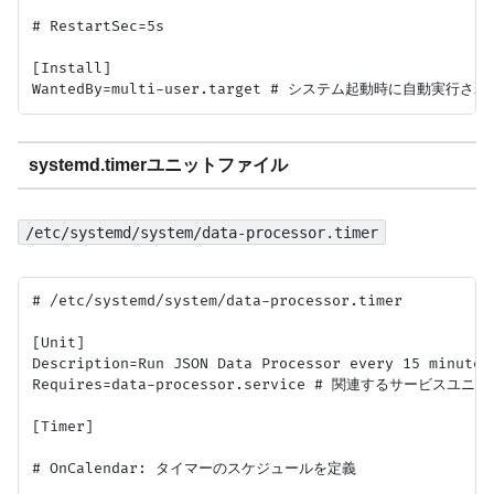
# RestartSec=5s

[Install]

systemd.timerユニットファイル
/etc/systemd/system/data-processor.timer
# /etc/systemd/system/data-processor.timer

[Unit]

Description=Run JSON Data Processor every 15 min
Requires=data-processor.service # 関連するサービスユニット
[Timer]

# OnCalendar: タイマーのスケジュールを定義
