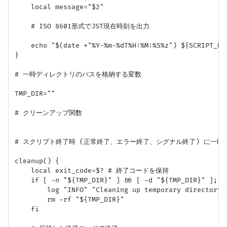
    local message="$2"

    # ISO 8601形式でJST現在時刻を出力

    echo "$(date +"%Y-%m-%dT%H:%M:%S%z") ${SCRIPT_NAM
}

# 一時ディレクトリのパスを格納する変数

TMP_DIR=""

# クリーンアップ関数

# スクリプト終了時 (正常終了、エラー終了、シグナル終了) に一時
cleanup() {

    local exit_code=$? # 終了コードを保持

    if [ -n "${TMP_DIR}" ] && [ -d "${TMP_DIR}" ]; th
        log "INFO" "Cleaning up temporary directory: 
        rm -rf "${TMP_DIR}"

    fi
