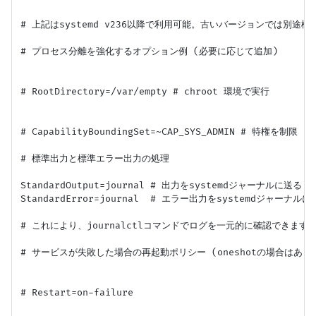
# 上記はsystemd v236以降で利用可能。古いバージョンでは別途権
# プロセス分離を強化するオプション例 (必要に応じて追加)

# RootDirectory=/var/empty # chroot 環境で実行

# CapabilityBoundingSet=~CAP_SYS_ADMIN # 特権を制限

# 標準出力と標準エラー出力の処理

StandardOutput=journal # 出力をsystemdジャーナルに送る

StandardError=journal  # エラー出力をsystemdジャーナルに
# これにより、journalctlコマンドでログを一元的に確認できます。
# サービスが失敗した場合の再起動ポリシー (oneshotの場合はあま
# Restart=on-failure
