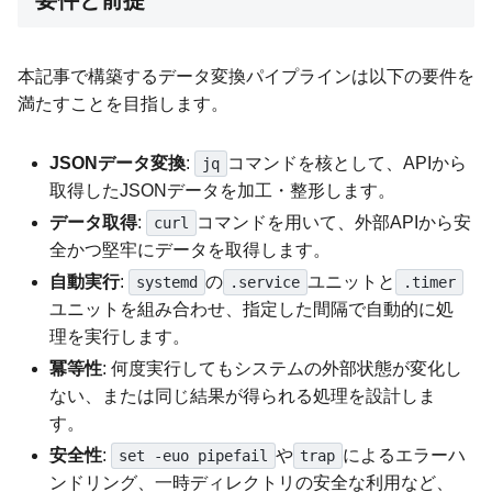
本記事で構築するデータ変換パイプラインは以下の要件を
満たすことを目指します。
JSONデータ変換
:
コマンドを核として、APIから
jq
取得したJSONデータを加工・整形します。
データ取得
:
コマンドを用いて、外部APIから安
curl
全かつ堅牢にデータを取得します。
自動実行
:
の
ユニットと
systemd
.service
.timer
ユニットを組み合わせ、指定した間隔で自動的に処
理を実行します。
冪等性
: 何度実行してもシステムの外部状態が変化し
ない、または同じ結果が得られる処理を設計しま
す。
安全性
:
や
によるエラーハ
set -euo pipefail
trap
ンドリング、一時ディレクトリの安全な利用など、