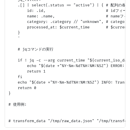
    .[] | select(.status == "active") | { # 配列
        id: .id,                          # idフ
        name: .name,                      # nam
        category: .category // "unknown", # ca
        processed_at: $current_time       # $cur
    }

    '

    # jqコマンドの実行

    if ! jq -c --arg current_time "${current_iso_dat
        echo "$(date +"%Y-%m-%dT%H:%M:%SZ") ERROR: F
        return 1

    fi

    echo "$(date +"%Y-%m-%dT%H:%M:%SZ") INFO: Transf
    return 0

}

# 使用例:
