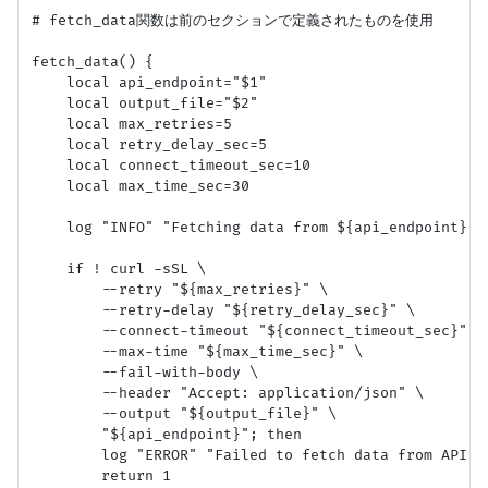
# fetch_data関数は前のセクションで定義されたものを使用

fetch_data() {

    local api_endpoint="$1"

    local output_file="$2"

    local max_retries=5

    local retry_delay_sec=5

    local connect_timeout_sec=10

    local max_time_sec=30

    log "INFO" "Fetching data from ${api_endpoint}...
    if ! curl -sSL \

        --retry "${max_retries}" \

        --retry-delay "${retry_delay_sec}" \

        --connect-timeout "${connect_timeout_sec}" \

        --max-time "${max_time_sec}" \

        --fail-with-body \

        --header "Accept: application/json" \

        --output "${output_file}" \

        "${api_endpoint}"; then

        log "ERROR" "Failed to fetch data from API: $
        return 1
