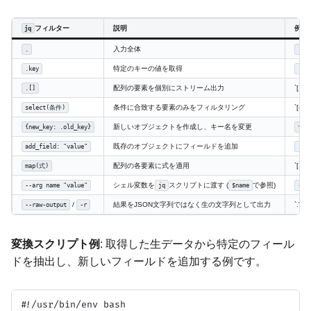
フィルター
説明
例（
jq
入力全体
.
.
特定のキーの値を取得
.key
.a
配列の要素を個別にストリーム出力
`[1,2
.[]
条件に合致する要素のみをフィルタリング
`[{“v”
select(条件)
新しいオブジェクトを作成し、キー名を変更
{new_key: .old_key}
{va
既存のオブジェクトにフィールドを追加
add_field: "value"
. +
配列の各要素に式を適用
`[1,2]
map(式)
シェル変数を
スクリプトに渡す (
で参照)
--arg name "value"
jq
$name
--a
/
結果をJSON文字列ではなく生の文字列として出力
`.”a”
--raw-output
-r
変換スクリプト例
: 取得した生データから特定のフィール
ドを抽出し、新しいフィールドを追加する例です。
#!/usr/bin/env bash
