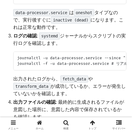
は
タイプなの
data-processor.service
oneshot
で、実行後すぐに
になります。こ
inactive (dead)
れは正常な動作です。
ログの確認
:
ジャーナルからスクリプトの実
systemd
行ログを確認します。
journalctl -u data-processor.service --since "1 h
出力されたログから、
や
fetch_data
が成功しているか、エラーが発生し
transform_data
ていないかを確認します。
出力ファイルの確認
: 最終的に生成されるファイルが
意図した場所に、意図した内容で保存されているか
を確認します。
メニュー
ホーム
検索
トップ
サイドバー
ls -l /var/lib/data-processor/
