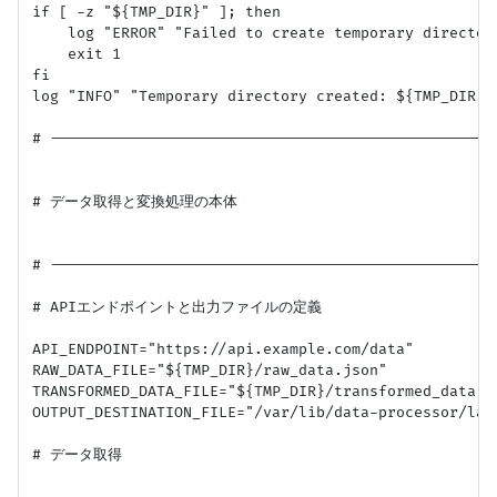
if [ -z "${TMP_DIR}" ]; then

    log "ERROR" "Failed to create temporary directory
    exit 1

fi

log "INFO" "Temporary directory created: ${TMP_DIR}"

# ---------------------------------------------------
# データ取得と変換処理の本体

# ---------------------------------------------------
# APIエンドポイントと出力ファイルの定義

API_ENDPOINT="https://api.example.com/data"

RAW_DATA_FILE="${TMP_DIR}/raw_data.json"

TRANSFORMED_DATA_FILE="${TMP_DIR}/transformed_data.js
OUTPUT_DESTINATION_FILE="/var/lib/data-processor/la
# データ取得
