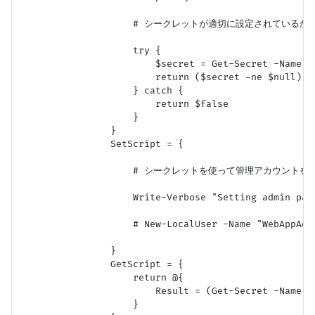
                    # シークレットが適切に設定されているかテ
                    try {

                        $secret = Get-Secret -Name $
                        return ($secret -ne $null)

                    } catch {

                        return $false

                    }

                }

                SetScript = {

                    # シークレットを使って管理アカウント
                    Write-Verbose "Setting admin pas
                    # New-LocalUser -Name "WebAppAdm
                }

                GetScript = {

                    return @{

                        Result = (Get-Secret -Name $
                    }
