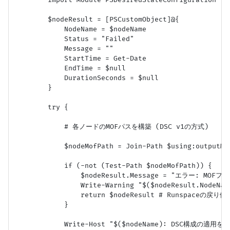
        Import-Module PSDesiredStateConfiguration -Er
        $nodeResult = [PSCustomObject]@{

            NodeName = $nodeName

            Status = "Failed"

            Message = ""

            StartTime = Get-Date

            EndTime = $null

            DurationSeconds = $null

        }

        try {

            # 各ノードのMOFパスを構築 (DSC v1の方式)

            $nodeMofPath = Join-Path $using:outputMof
            if (-not (Test-Path $nodeMofPath)) {

                $nodeResult.Message = "エラー: MO
                Write-Warning "$($nodeResult.NodeName
                return $nodeResult # Runspaceの戻り値

            }

            Write-Host "$($nodeName): DSC構成の適用を開