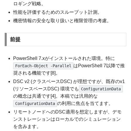
ロギング戦略。
性能を評価するためのスループット計測。
機密情報の安全な取り扱いと権限管理の考慮。
前提
PowerShell 7.xがインストールされた環境。特に
はPowerShell 7以降で推
ForEach-Object -Parallel
奨される機能です[8]。
DSC v2 (クラスベースDSC) が理想ですが、既存のv1
(リソースベースDSC) 環境でも
ConfigurationData
の概念は共通です[4]。本稿では汎用的な
の利用に焦点を当てます。
ConfigurationData
リモートノードへのDSC適用を想定しますが、デモ
ンストレーションはローカルでのシミュレーション
を含みます。