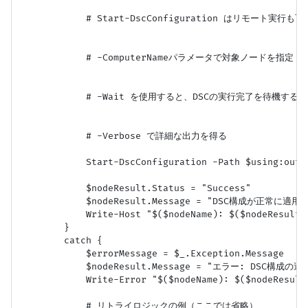
            # Start-DscConfiguration はリモート実行も可能
            # -ComputerNameパラメータで対象ノードを指定

            # -Wait を使用すると、DSCの実行完了を待機する

            # -Verbose で詳細な出力を得る

            Start-DscConfiguration -Path $using:outp
            $nodeResult.Status = "Success"

            $nodeResult.Message = "DSC構成が正常に適
            Write-Host "$($nodeName): $($nodeResult.M
        }

        catch {

            $errorMessage = $_.Exception.Message

            $nodeResult.Message = "エラー: DSC構成の適
            Write-Error "$($nodeName): $($nodeResult.
            # リトライロジックの例（ここでは省略）
