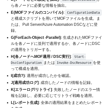
ら各ノードに必要な情報を抽出。
E{MOFファイルのコンパイル}
:
ConfigurationData
と構成スクリプトを用いてMOFファイルを生成。ま
たは、Pull Server/Azure Automation DSCなどに登
録。
G{ForEach-Object -Parallel}
: 生成されたMOFファイ
ルを各ノードに並列で適用するか、各ノードにDSC
の適用をトリガーする。
H[各ノードへMOF適用 / DSC実行]
:
Start-
または
を使
DscConfiguration
Invoke-DscResource
って構成を適用。
I{成功?}
: 適用が成功したかを確認。
J[適用成功ログ]
: 成功したノードの情報を記録。
K[エラーログ/リトライ]
: 失敗したノードのエラー情
報を記録し、必要に応じてリトライ戦略を適用。
L[レポート生成]
: 全体の適用結果をまとめたレポート