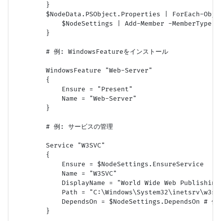
        }

        $NodeData.PSObject.Properties | ForEach-Objec
            $NodeSettings | Add-Member -MemberType N
        }

        # 例: WindowsFeatureをインストール

        WindowsFeature "Web-Server"

        {

            Ensure = "Present"

            Name = "Web-Server"

        }

        # 例: サービスの管理

        Service "W3SVC"

        {

            Ensure = $NodeSettings.EnsureService

            Name = "W3SVC"

            DisplayName = "World Wide Web Publishing 
            Path = "C:\Windows\System32\inetsrv\w3svc
            DependsOn = $NodeSettings.DependsOn # 
        }
