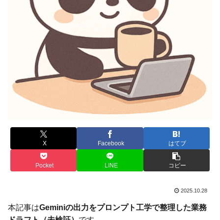
X
Facebook
はてブ
Pocket
LINE
コピー
2025.10.28
本記事は
Geminiの出力をプロンプト工学で整理した業務
ドラフト（未検証）
です。