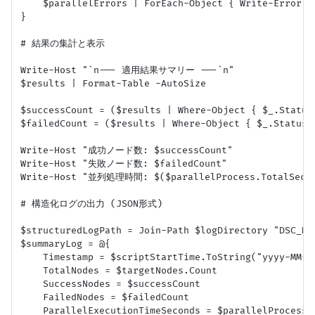
    $parallelErrors | ForEach-Object { Write-Error (
}

# 結果の集計と表示

Write-Host "`n--- 適用結果サマリー ---`n"

$results | Format-Table -AutoSize

$successCount = ($results | Where-Object { $_.Status 
$failedCount = ($results | Where-Object { $_.Status -
Write-Host "成功ノード数: $successCount"

Write-Host "失敗ノード数: $failedCount"

Write-Host "並列処理時間: $($parallelProcess.TotalSecon
# 構造化ログの出力 (JSON形式)

$structuredLogPath = Join-Path $logDirectory "DSC_De
$summaryLog = @{

    Timestamp = $scriptStartTime.ToString("yyyy-MM-dd
    TotalNodes = $targetNodes.Count

    SuccessNodes = $successCount

    FailedNodes = $failedCount

    ParallelExecutionTimeSeconds = $parallelProcess.T