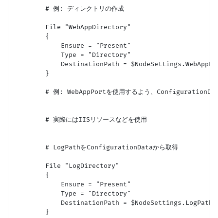
        # 例: ディレクトリの作成

        File "WebAppDirectory"

        {

            Ensure = "Present"

            Type = "Directory"

            DestinationPath = $NodeSettings.WebAppPat
        }

        # 例: WebAppPortを使用するよう、Configuration
        # 実際にはIISリソースなどを使用

        # LogPathをConfigurationDataから取得

        File "LogDirectory"

        {

            Ensure = "Present"

            Type = "Directory"

            DestinationPath = $NodeSettings.LogPath

        }
