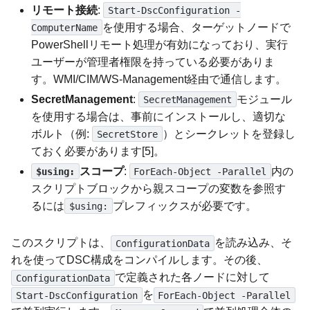
リモート接続
:
Start-DscConfiguration -
を使用する場合、ターゲットノードで
ComputerName
PowerShellリモート処理が有効になっており、実行
ユーザーが管理者権限を持っている必要がありま
す。WMI/CIM/WS-Management経由で通信します。
SecretManagement
:
モジュール
SecretManagement
を使用する場合は、事前にインストールし、適切な
ボルト（例:
）とシークレットを登録し
SecretStore
ておく必要があります[5]。
スコープ
:
内の
$using:
ForEach-Object -Parallel
スクリプトブロックから親スコープの変数を参照す
るには
プレフィックスが必要です。
$using:
このスクリプトは、
を読み込み、そ
ConfigurationData
れを使ってDSC構成をコンパイルします。その後、
で定義された各ノードに対して
ConfigurationData
を
Start-DscConfiguration
ForEach-Object -Parallel