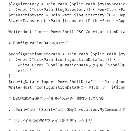
$logDirectory = Join-Path (Split-Path $MyInvocation.M
if (-not (Test-Path $logDirectory)) { New-Item -Path
$transcriptPath = Join-Path $logDirectory "DSC_Deplo
Start-Transcript -Path $transcriptPath -Force -Append
Write-Host "`n--- PowerShell DSC ConfigurationDat
# ConfigurationDataのロード

$configurationDataPath = Join-Path (Split-Path $MyIn
if (-not (Test-Path $configurationDataPath)) {

    Write-Error "ConfigurationDataファイル '$config
    exit 1

}

$configData = Import-PowerShellDataFile -Path $config
Write-Host "ConfigurationDataをロードしました: $($configu
# DSC構成の定義ファイルを読み込み、関数として定義

. (Join-Path (Split-Path $MyInvocation.MyCommand.Path
# コンパイル後のMOFファイル出力ディレクトリ
