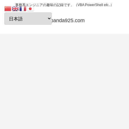
事務系エンジニアの趣味の記録です。（VBA PowerShell etc..）
papanda925.com