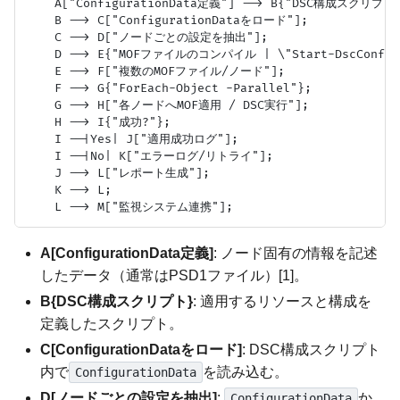
    A["ConfigurationData定義"] --> B{"DSC構成スクリプト"
    B --> C["ConfigurationDataをロード"];

    C --> D["ノードごとの設定を抽出"];

    D --> E{"MOFファイルのコンパイル | \"Start-DscConfigura
    E --> F["複数のMOFファイル/ノード"];

    F --> G{"ForEach-Object -Parallel"};

    G --> H["各ノードへMOF適用 / DSC実行"];

    H --> I{"成功?"};

    I --|Yes| J["適用成功ログ"];

    I --|No| K["エラーログ/リトライ"];

    J --> L["レポート生成"];

    K --> L;

A[ConfigurationData定義]
: ノード固有の情報を記述
したデータ（通常はPSD1ファイル）[1]。
B{DSC構成スクリプト}
: 適用するリソースと構成を
定義したスクリプト。
C[ConfigurationDataをロード]
: DSC構成スクリプト
内で
を読み込む。
ConfigurationData
D[ノードごとの設定を抽出]
:
か
ConfigurationData