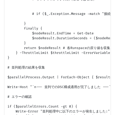
            # if ($_.Exception.Message -match "接続エラ
        }

        finally {

            $nodeResult.EndTime = Get-Date

            $nodeResult.DurationSeconds = ($nodeResu
        }

        return $nodeResult # 各Runspaceの戻り値を収集

    } -ThrottleLimit $throttleLimit -ErrorVariable pa
}

# 並列処理の結果を収集

$parallelProcess.Output | ForEach-Object { $results +
Write-Host "`n--- 並列でのDSC構成適用が完了しました ---`n"

# エラーの確認

if ($parallelErrors.Count -gt 0) {

    Write-Error "並列処理中に以下のエラーが発生しました:"
