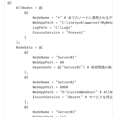
@{

    AllNodes = @(

        @{

            NodeName = "*" # 全てのノードに適用されるデ
            WebAppPath = "C:\inetpub\wwwroot\MyWebApp
            LogPath = "C:\Logs"

            EnsureService = "Present"

        }

    );

    NodeData = @(

        @{

            NodeName = "Server01"

            WebAppPort = 80

            DependsOn = @("Server02") # 依存関係の例

        },

        @{

            NodeName = "Server02"

            WebAppPort = 8080

            WebAppPath = "D:\CustomWebRoot" # AllN
            EnsureService = "Absent" # サービスを停止す
        },

        @{

            NodeName = "Server03"

            WebAppPort = 443
