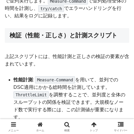
で並列実行します。
で並列処理全体の
Measure-Command
時間を計測し、
でエラーハンドリングを行
try/catch
い、結果をログに記録します。
検証（性能・正しさ）と計測スクリプト
上記スクリプトには、性能計測と正しさの検証の要素が含
まれています。
性能計測
:
を用いて、並列での
Measure-Command
DSC適用にかかる総時間を計測しています。
を調整することで、並列度と全体の
ThrottleLimit
スループットの関係を検証できます。大規模なノー
ド数で実行する際には、この計測値が重要になりま
す。
正しさの検証
:
メニュー
ホーム
検索
トップ
サイドバー