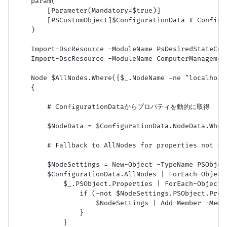
    param(

        [Parameter(Mandatory=$true)]

        [PSCustomObject]$ConfigurationData # Confi
    )

    Import-DscResource -ModuleName PsDesiredStateConf
    Import-DscResource -ModuleName ComputerManagement
    Node $AllNodes.Where({$_.NodeName -ne "loca
    {

        # ConfigurationDataからプロパティを動的に取得

        $NodeData = $ConfigurationData.NodeData.Wher
        # Fallback to AllNodes for properties not spe
        $NodeSettings = New-Object -TypeName PSObject
        $ConfigurationData.AllNodes | ForEach-Object 
            $_.PSObject.Properties | ForEach-Object {
                if (-not $NodeSettings.PSObject.Prope
                    $NodeSettings | Add-Member -Memb
                }

            }
