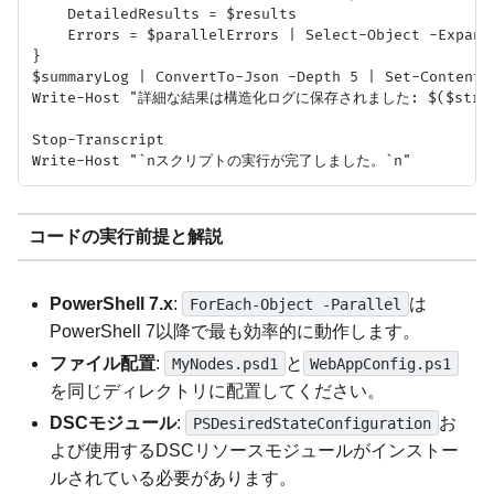
    DetailedResults = $results

    Errors = $parallelErrors | Select-Object -Expand
}

$summaryLog | ConvertTo-Json -Depth 5 | Set-Content 
Write-Host "詳細な結果は構造化ログに保存されました: $($structu
Stop-Transcript

コードの実行前提と解説
PowerShell 7.x
:
は
ForEach-Object -Parallel
PowerShell 7以降で最も効率的に動作します。
ファイル配置
:
と
MyNodes.psd1
WebAppConfig.ps1
を同じディレクトリに配置してください。
DSCモジュール
:
お
PSDesiredStateConfiguration
よび使用するDSCリソースモジュールがインストー
ルされている必要があります。