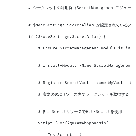
        # シークレットの利用例（SecretManagementモジュール
        # $NodeSettings.SecretAlias が設定されている
        if ($NodeSettings.SecretAlias) {

            # Ensure SecretManagement module is insta
            # Install-Module -Name SecretManagement -
            # Register-SecretVault -Name MyVault -Mo
            # 実際のDSCリソース内でシークレットを取得する

            # 例: ScriptリソースでGet-Secretを使用

            Script "ConfigureWebAppAdmin"

            {

                TestScript = {
