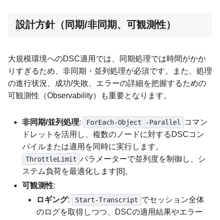
設計方針（同期/非同期、可観測性）
大規模環境へのDSC適用では、同期処理では時間がかか
りすぎるため、非同期・並列処理が必須です。また、処理
の進行状況、成功/失敗、エラーの詳細を把握するための
可観測性（Observability）も重要となります。
非同期/並列処理
:
コマン
ForEach-Object -Parallel
ドレットを活用し、複数のノードに対するDSCコン
パイルまたは適用を同時に実行します。
パラメーターで並列度を制御し、シ
ThrottleLimit
ステム負荷を最適化します[8]。
可観測性
:
ロギング
:
でセッション全体
Start-Transcript
のログを取得しつつ、DSCの適用結果やエラー