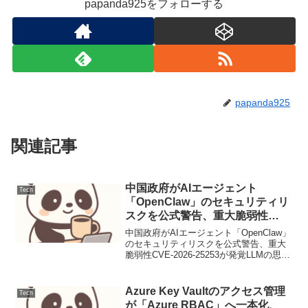
papanda925をフォローする
papanda925
関連記事
中国政府がAIエージェント
Tech
「OpenClaw」のセキュリティリ
スクを公式警告、重大脆弱性
CVE-2026-25253が発覚（運用連
中国政府がAIエージェント「OpenClaw」
絡）
のセキュリティリスクを公式警告、重大
脆弱性CVE-2026-25253が発覚LLMの思考
連鎖プロンプティング設計と評価1. ユー
スケース定義本稿では、顧客サポートに
おけるFAQからの問い合わせ対...
Azure Key Vaultのアクセス管理
Tech
が「Azure RBAC」へ一本化、