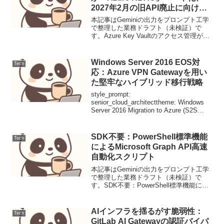
2027年2月の旧API廃止に向けた
移行が加速
本記事はGeminiの出力をプロンプト工学
で整理した業務ドラフト（未検証）で
す。Azure Key Vaultのアクセス管理が
「Azure RBAC」へ一本化、2027年2月の
旧API廃止に向けた移行が加速Microsoft
はKey Vau...
Windows Server 2016 EOS対
Tech
応：Azure VPN Gatewayを用い
た堅牢なハイブリッド移行戦略
style_prompt:
senior_cloud_architecttheme: Windows
Server 2016 Migration to Azure (S2S
VPN Hybrid)target_audience: IT Ma...
SDK不要：PowerShell標準機能
Tech
によるMicrosoft Graph API高速
自動化スクリプト
本記事はGeminiの出力をプロンプト工学
で整理した業務ドラフト（未検証）で
す。SDK不要：PowerShell標準機能によ
るMicrosoft Graph API高速自動化スクリ
プト【導入：解決する課題】SDKのバー
ジョン依存や更新頻度に...
AIインフラを揺るがす脆弱性：
Tech
GitLab AI Gatewayの認証バイパ