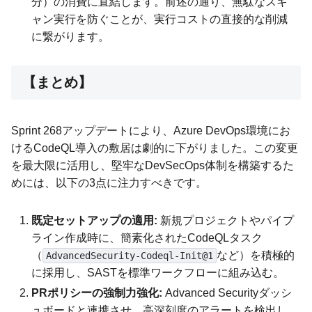
分）の消費に直結します。前述の通り、無駄なスキ
ャン実行を防ぐことが、実行コストの直接的な削減
に繋がります。
【まとめ】
Sprint 268アップデートにより、Azure DevOps環境にお
けるCodeQL導入の敷居は劇的に下がりました。この変更
を最大限に活用し、堅牢なDevSecOps体制を構築するた
めには、以下の3点に注力すべきです。
既定セットアップの適用:
新規プロジェクトやパイプ
ライン作成時に、簡素化されたCodeQLタスク
（
など）を積極的
AdvancedSecurity-Codeql-Init@1
に採用し、SASTを標準ワークフローに組み込む。
PRポリシーの強制力強化:
Advanced Securityダッシ
ュボードと連携させ、高深刻度のアラートを検出し