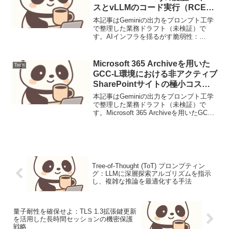
スとvLLMのコード実行（RCE）
の脅威と対策
本記事はGeminiの出力をプロンプト工学
で整理した業務ドラフト（未検証）で
す。AIインフラを揺るがす脆弱性：
GitLab AI Gatewayの認証バイパスと
vLLMのコード実行（RCE）の脅威と対策
【脅威の概要と背景】2024年後半、A...
Microsoft 365 Archiveを用いた
Tech
GCC-L環境における非アクティブ
SharePointサイトの極小コスト
管理アーキテクチャ
本記事はGeminiの出力をプロンプト工学
で整理した業務ドラフト（未検証）で
す。Microsoft 365 Archiveを用いたGCC-
L環境における非アクティブSharePointサ
イトの極小コスト管理アーキテクチャ
【導入】GCC-L環...
Tree-of-Thought (ToT) プロンプティン
グ：LLMに深層探索アルゴリズムを指示
し、複雑な推論を最適化する手法
量子耐性を確保せよ：TLS 1.3拡張鍵更新
を活用した長時間セッションの機密保護
戦略