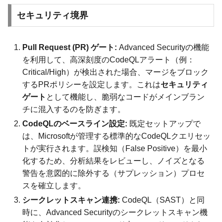
セキュリティ境界
Pull Request (PR) ゲート:
Advanced Securityの機能
を利用して、高深刻度のCodeQLアラート（例：
Critical/High）が検出された場合、マージをブロック
するPRポリシーを設定します。これは
セキュリティ
ゲート
として機能し、脆弱なコードがメインブラン
チに混入するのを防ぎます。
CodeQLのベースライン設定:
既定セットアップで
は、Microsoftが管理する標準的なCodeQLクエリセッ
トが実行されます。誤検知（False Positive）を最小
化するため、分析結果をレビューし、ノイズとなる
警告を意図的に除外する（サプレッション）プロセ
スを確立します。
シークレットスキャン連携:
CodeQL（SAST）と同
時に、Advanced Securityのシークレットスキャン機