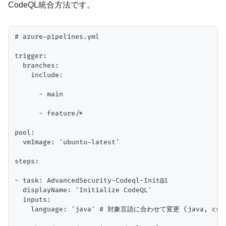
CodeQL統合方法です。
# azure-pipelines.yml

trigger:

  branches:

    include:

      - main

      - feature/*

pool:

  vmImage: 'ubuntu-latest'

steps:

- task: AdvancedSecurity-Codeql-Init@1

  displayName: 'Initialize CodeQL'

  inputs:

    language: 'java' # 対象言語に合わせて変更 (java, csharp