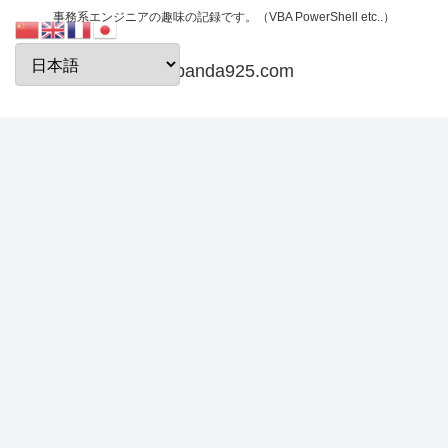
事務系エンジニアの趣味の記録です。（VBA PowerShell etc..）
papanda925.com