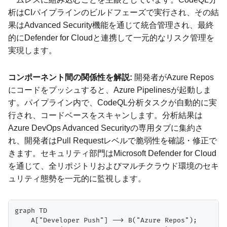
析はCIパイプラインのビルドフェーズで実行され、その結
果はAdvanced Security機能を通じて統合管理され、最終
的にDefender for Cloudと連携して一元的なリスク管理を
実現します。
コンポーネント間の関係性を解説:
開発者がAzure Repos
にコードをプッシュすると、Azure Pipelinesが起動しま
す。パイプライン内で、CodeQL分析タスクが自動的に実
行され、コードベースをスキャンします。分析結果は
Azure DevOps Advanced Securityの専用タブに集約さ
れ、開発者はPull Requestレベルで脆弱性を確認・修正で
きます。セキュリティ部門はMicrosoft Defender for Cloud
を通じて、全リポジトリおよびマルチクラウド環境のセキ
ュリティ態勢を一元的に監視します。
graph TD

    A["Developer Push"] --> B("Azure Repos");
