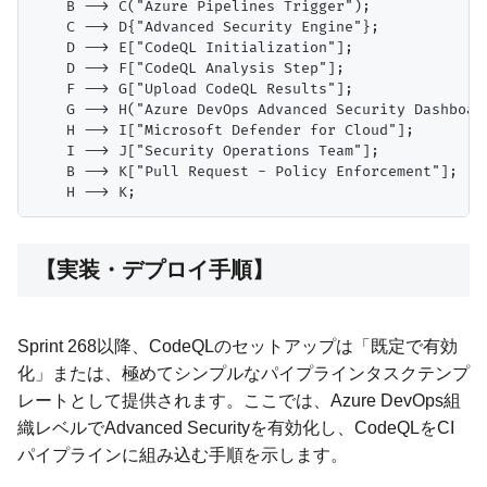
    B --> C("Azure Pipelines Trigger");

    C --> D{"Advanced Security Engine"};

    D --> E["CodeQL Initialization"];

    D --> F["CodeQL Analysis Step"];

    F --> G["Upload CodeQL Results"];

    G --> H("Azure DevOps Advanced Security Dashboard
    H --> I["Microsoft Defender for Cloud"];

    I --> J["Security Operations Team"];

    B --> K["Pull Request - Policy Enforcement"];

【実装・デプロイ手順】
Sprint 268以降、CodeQLのセットアップは「既定で有効
化」または、極めてシンプルなパイプラインタスクテンプ
レートとして提供されます。ここでは、Azure DevOps組
織レベルでAdvanced Securityを有効化し、CodeQLをCI
パイプラインに組み込む手順を示します。