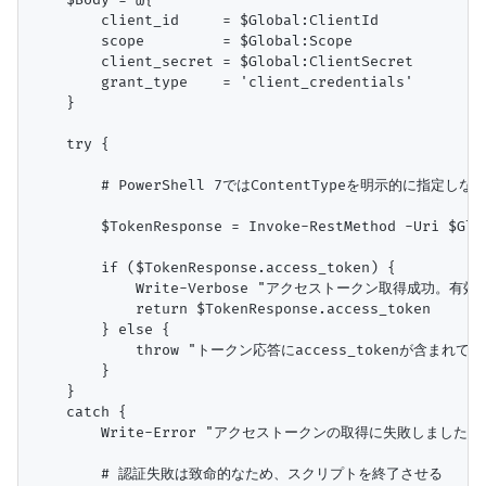
    $Body = @{

        client_id     = $Global:ClientId

        scope         = $Global:Scope

        client_secret = $Global:ClientSecret

        grant_type    = 'client_credentials'

    }

    try {

        # PowerShell 7ではContentTypeを明示的に指定
        $TokenResponse = Invoke-RestMethod -Uri $Glo
        if ($TokenResponse.access_token) {

            Write-Verbose "アクセストークン取得成功。有効期限: 
            return $TokenResponse.access_token

        } else {

            throw "トークン応答にaccess_tokenが含まれて
        }

    }

    catch {

        Write-Error "アクセストークンの取得に失敗しました: $($_
        # 認証失敗は致命的なため、スクリプトを終了させる
