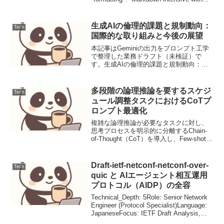
生成AIの倫理的課題と規制動向：
Tech
国際的な取り組みと今後の展望
本記事はGeminiの出力をプロンプト工学
で整理した業務ドラフト（未検証）で
す。生成AIの倫理的課題と規制動向：国
際的な取り組みと今後の展望ニュース要
点生成AIの進化が社会にもたらす変革の
速度は驚異的ですが、それに伴う倫理的
多段階の論理推論を要するスケジ
Tech
課題や潜在的リス...
ュール調整タスクにおけるCoTプ
ロンプト最適化
複雑な論理推論が必要なタスクに対し、
思考プロセスを明示的に分離するChain-
of-Thought（CoT）を導入し、Few-shotに
よって出力の構造化と精度を最大化する
設計プロセスを構築しました。Gemini
1.5 Proなどの長文コ...
Draft-ietf-netconf-netconf-over-
Tech
quic と AIエージェント相互運用
プロトコル（AIDP）の全容
Technical_Depth: 5Role: Senior Network
Engineer (Protocol Specialist)Language:
JapaneseFocus: IETF Draft Analysis,
QUIC ...