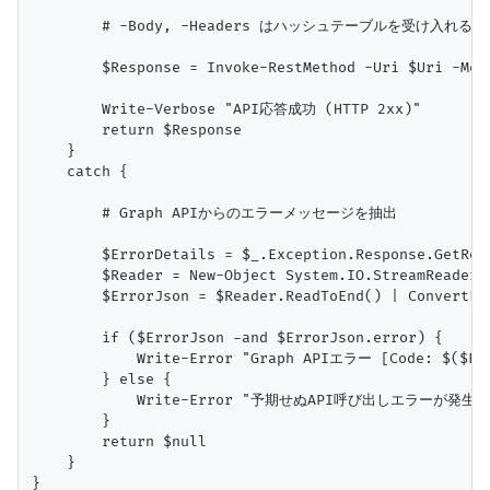
        # -Body, -Headers はハッシュテーブルを受け入れる

        $Response = Invoke-RestMethod -Uri $Uri -Met
        Write-Verbose "API応答成功 (HTTP 2xx)"

        return $Response

    }

    catch {

        # Graph APIからのエラーメッセージを抽出

        $ErrorDetails = $_.Exception.Response.GetResp
        $Reader = New-Object System.IO.StreamReader($
        $ErrorJson = $Reader.ReadToEnd() | ConvertFr
        if ($ErrorJson -and $ErrorJson.error) {

            Write-Error "Graph APIエラー [Code: $($Err
        } else {

            Write-Error "予期せぬAPI呼び出しエラーが発生しまし
        }

        return $null

    }

}
