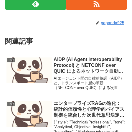
papanda925
関連記事
AIDP (AI Agent Interoperability
Tech
Protocol) と NETCONF over
QUIC によるネットワーク自動化
の最前線
AIエージェント間の自律的協調（AIDP）
と、トランスポート層の革新
（NETCONF over QUIC）による次世代
ネットワーク自動化。AIDP: AI Agent
Interoperability Protocol (draft-gon...
エンタープライズRAGの進化：
Tech
統計的信頼性と心理学的バイアス
制御を統合した次世代意思決定支
援
{ "style": "Technical/Professional", "tone":
"Analytical, Objective, Insightful",
"formatting": "Markdown-intensive with...