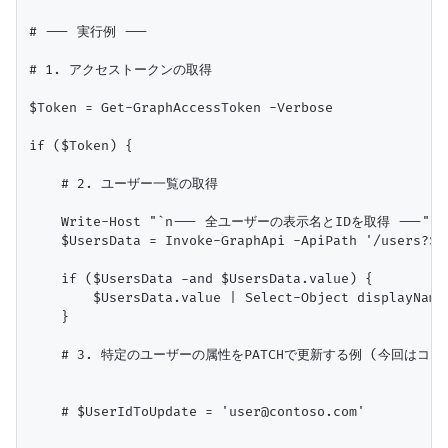
# --- 実行例 ---

# 1. アクセストークンの取得

$Token = Get-GraphAccessToken -Verbose

if ($Token) {

    # 2. ユーザー一覧の取得

    Write-Host "`n--- 全ユーザーの表示名とIDを取得 ---"

    $UsersData = Invoke-GraphApi -ApiPath '/users?$s
    if ($UsersData -and $UsersData.value) {

        $UsersData.value | Select-Object displayName,
    }

    # 3. 特定のユーザーの属性をPATCHで更新する例 (今回はコメ
    # $UserIdToUpdate = 'user@contoso.com'
