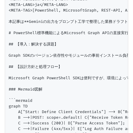
<META-LANG>ja</META-LANG>

<META-TAG>[PowerShell, MicrosoftGraph, REST-API, Azu
本記事は**Geminiの出力をプロンプト工学で整理した業務ドラフト（未
# PowerShell標準機能によるMicrosoft Graph APIの直接実
## 【導入：解決する課題】

Graph SDKのバージョン依存性やモジュールの事前インストール負荷
## 【設計方針と処理フロー】

Microsoft Graph PowerShell SDKは便利ですが、環境
### Mermaid図解

```mermaid

graph TD

    A["Start: Define Client Credentials"] --> B("Requ
    B -->|POST: scope=.default| C{"Receive Token Resp
    C -->|Success (200)| D["Parse Access Token"];

    C -->|Failure (4xx/5xx)| E["Log Auth Failure and 