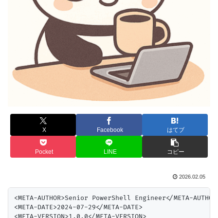
X
Facebook
はてブ
Pocket
LINE
コピー
2026.02.05
<META-AUTHOR>Senior PowerShell Engineer</META-AUTHOR>
<META-DATE>2024-07-29</META-DATE>

<META-VERSION>1.0.0</META-VERSION>
