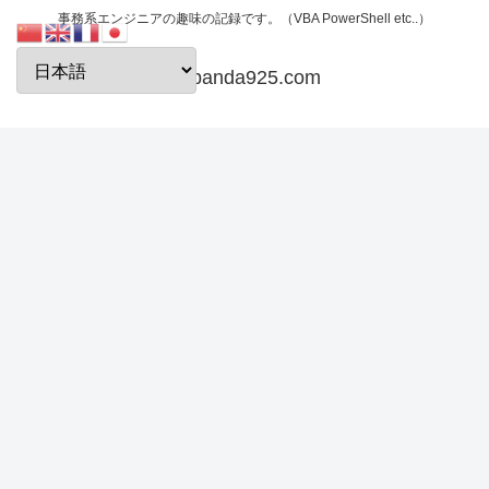
事務系エンジニアの趣味の記録です。（VBA PowerShell etc..）
papanda925.com