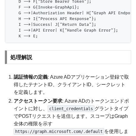
    D --> F["Store Bearer Token"];

    F --> G{Invoke-GraphApi};

    G -->|Authorization Header| H["Graph API Endpoint
    H --> I{"Process API Response"};

    I -->|Success| J["Return Data"];

    I -->|API Error| K["Handle Graph Error"];

処理解説
認証情報の定義
: Azure ADアプリケーション登録で取
得したテナントID、クライアントID、シークレット
を定義します。
アクセストークン要求
: Azure ADのトークンエンドポ
イントに対し、
グラントタイプ
client_credentials
でPOSTリクエストを送信します。スコープはGraph
全体の権限を示す
を使用しま
https://graph.microsoft.com/.default