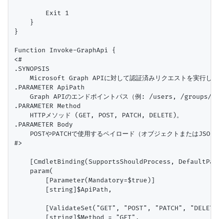
        Exit 1

    }

}

Function Invoke-GraphApi {

<#

.SYNOPSIS

    Microsoft Graph APIに対して認証済みリクエストを実行しま
.PARAMETER ApiPath

    Graph APIのエンドポイントパス（例: /users, /groups/{id
.PARAMETER Method

    HTTPメソッド (GET, POST, PATCH, DELETE)。

.PARAMETER Body

    POSTやPATCHで使用するペイロード（オブジェクトまたはJSON
#>

    [CmdletBinding(SupportsShouldProcess, DefaultPara
    param(

        [Parameter(Mandatory=$true)]

        [string]$ApiPath,

        [ValidateSet("GET", "POST", "PATCH", "DELETE"
        [string]$Method = "GET",
