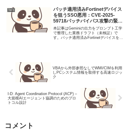
パッチ適用済みFortinetデバイス
Tech
を狙うSSO悪用：CVE-2025-
59718パッチバイパス攻撃の緊急
対策
本記事はGeminiの出力をプロンプト工学
で整理した業務ドラフト（未検証）で
す。パッチ適用済みFortinetデバイスを狙
うSSO悪用：CVE-2025-59718パッチバイ
パス攻撃の緊急対策【脅威の概要と背
景】本稿は、Fortinet F...
VBAから外部参照なしでWMI/CIMを利用
しPCシステム情報を取得する高速ロジッ
ク
I-D: Agent Coordination Protocol (ACP) –
大規模AIエージェント協調のためのプロ
トコル設計
コメント