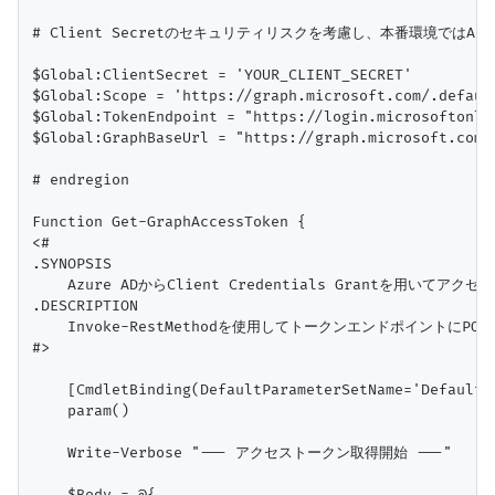
# Client Secretのセキュリティリスクを考慮し、本番環境ではAzur
$Global:ClientSecret = 'YOUR_CLIENT_SECRET' 

$Global:Scope = 'https://graph.microsoft.com/.default
$Global:TokenEndpoint = "https://login.microsoftonli
$Global:GraphBaseUrl = "https://graph.microsoft.com/v
# endregion

Function Get-GraphAccessToken {

<#

.SYNOPSIS

    Azure ADからClient Credentials Grantを用いてア
.DESCRIPTION

    Invoke-RestMethodを使用してトークンエンドポイントにP
#>

    [CmdletBinding(DefaultParameterSetName='Default')
    param()

    Write-Verbose "--- アクセストークン取得開始 ---"
