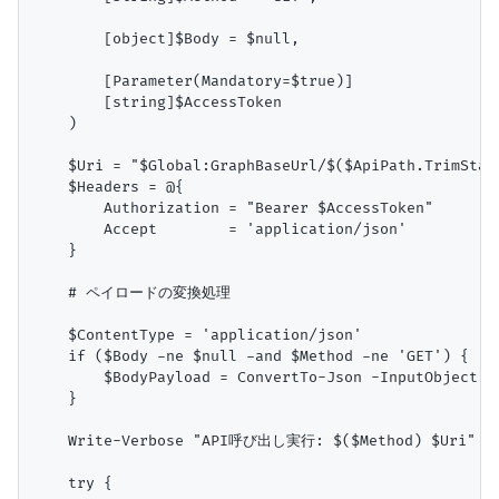
        [object]$Body = $null,

        [Parameter(Mandatory=$true)]

        [string]$AccessToken

    )

    $Uri = "$Global:GraphBaseUrl/$($ApiPath.TrimStart
    $Headers = @{

        Authorization = "Bearer $AccessToken"

        Accept        = 'application/json'

    }

    # ペイロードの変換処理

    $ContentType = 'application/json'

    if ($Body -ne $null -and $Method -ne 'GET') {

        $BodyPayload = ConvertTo-Json -InputObject $B
    }

    Write-Verbose "API呼び出し実行: $($Method) $Uri"

    try {
