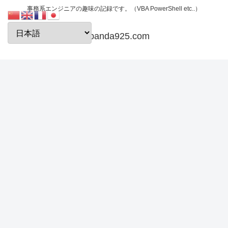
事務系エンジニアの趣味の記録です。（VBA PowerShell etc..）
papanda925.com