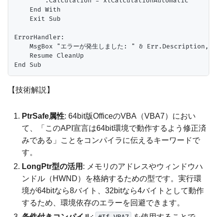
        .Calculation = xlCalculationAutomatic

    End With

    Exit Sub

ErrorHandler:

    MsgBox "エラーが発生しました: " & Err.Description, vbE
    Resume CleanUp

【技術解説】
PtrSafe属性
: 64bit版OfficeのVBA（VBA7）におい
て、「このAPI宣言は64bit環境で動作するよう修正済
みである」ことをコンパイラに伝えるキーワードで
す。
LongPtr型の活用
: メモリのアドレスやウィンドウハ
ンドル（HWND）を格納するための型です。実行環
境が64bitなら8バイト、32bitなら4バイトとして動作
するため、環境依存のエラーを回避できます。
条件付きコンパイル
:
を使用することで、