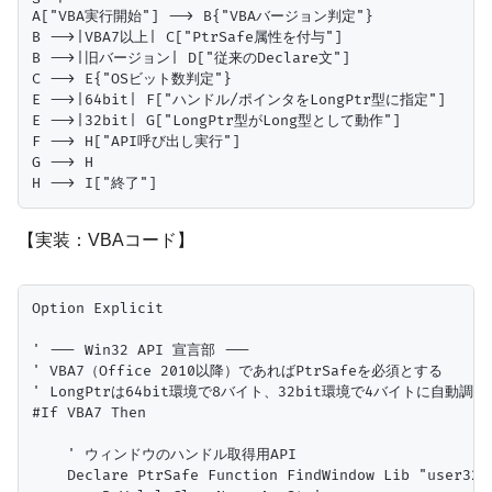
A["VBA実行開始"] --> B{"VBAバージョン判定"}

B -->|VBA7以上| C["PtrSafe属性を付与"]

B -->|旧バージョン| D["従来のDeclare文"]

C --> E{"OSビット数判定"}

E -->|64bit| F["ハンドル/ポインタをLongPtr型に指定"]

E -->|32bit| G["LongPtr型がLong型として動作"]

F --> H["API呼び出し実行"]

G --> H

【実装：VBAコード】
Option Explicit

' --- Win32 API 宣言部 ---

' VBA7（Office 2010以降）であればPtrSafeを必須とする

' LongPtrは64bit環境で8バイト、32bit環境で4バイトに自動調
#If VBA7 Then

    ' ウィンドウのハンドル取得用API

    Declare PtrSafe Function FindWindow Lib "user32" 