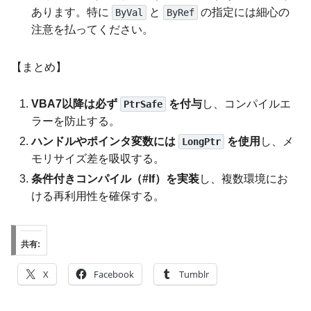
あります。特に
と
の指定には細心の
ByVal
ByRef
注意を払ってください。
【まとめ】
VBA7以降は必ず
を付与
し、コンパイルエ
PtrSafe
ラーを防止する。
ハンドルやポインタ変数には
を使用
し、メ
LongPtr
モリサイズ差を吸収する。
条件付きコンパイル（#If）を実装
し、複数環境にお
ける再利用性を確保する。
共有:
X
Facebook
Tumblr