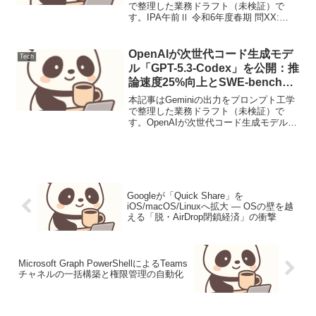
で整理した業務ドラフト（未検証）で
す。IPA午前Ⅱ 令和6年度春期 問XX:
EVMによるプロジェクト進捗・コスト評
価EVM（Earned Value Management）を
用いてプロジェクトの計...
OpenAIが次世代コード生成モデ
Tech
ル「GPT-5.3-Codex」を公開：推
論速度25%向上とSWE-bench
ProでのSOTA達成
本記事はGeminiの出力をプロンプト工学
で整理した業務ドラフト（未検証）で
す。OpenAIが次世代コード生成モデル
「GPT-5.3-Codex」を公開：推論速度
25%向上とSWE-bench ProでのSOTA達
成【要点サマリ】GPT-5...
Googleが「Quick Share」を
iOS/macOS/Linuxへ拡大 ― OSの壁を越
える「脱・AirDrop閉鎖経済」の衝撃
Microsoft Graph PowerShellによるTeams
チャネルの一括構築と権限管理の自動化