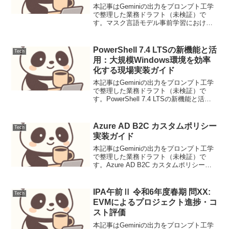
本記事はGeminiの出力をプロンプト工学
で整理した業務ドラフト（未検証）で
す。マスク言語モデル事前学習における
ロバスト性向上メカニズムの探求：適応
型動的マスキングの提案背景（課題/先行
研究）近年の自然言語処理分野における
PowerShell 7.4 LTSの新機能と活
Tech
Transform...
用：大規模Windows環境を効率
化する現場実装ガイド
本記事はGeminiの出力をプロンプト工学
で整理した業務ドラフト（未検証）で
す。PowerShell 7.4 LTSの新機能と活
用：大規模Windows環境を効率化する現
場実装ガイド導入PowerShell 7.4 LTS
(Long Te...
Azure AD B2C カスタムポリシー
Tech
実装ガイド
本記事はGeminiの出力をプロンプト工学
で整理した業務ドラフト（未検証）で
す。Azure AD B2C カスタムポリシー実
装ガイドAzure AD B2C（Azure Active
Directory B2C）は、顧客向けのIDとアク
セス...
IPA午前Ⅱ 令和6年度春期 問XX:
Tech
EVMによるプロジェクト進捗・コ
スト評価
本記事はGeminiの出力をプロンプト工学