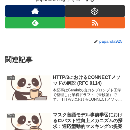
papanda925
関連記事
HTTP/3におけるCONNECTメソ
Tech
ッドの解説 (RFC 9114)
本記事はGeminiの出力をプロンプト工学
で整理した業務ドラフト（未検証）で
す。HTTP/3におけるCONNECTメソッド
の解説 (RFC 9114)はじめにHTTP/3は、
その基盤にQUICプロトコルを採用するこ
とで、従来のHTTPプロト...
マスク言語モデル事前学習におけ
Tech
るロバスト性向上メカニズムの探
求：適応型動的マスキングの提案