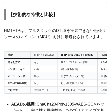
【技術的な特徴と比較】
HMTFTPは、フルスタックのDTLSを実装できない極低リ
ソースのマイコン（MCU）向けに最適化されています。
特徴
TFTP (RFC 1350)
TFTP over DTLS (RFC 9032)
HMTFTP 
暗号化方式
なし
TLS 1.2/1.3 レコード層
AEAD (Di
ハンドシェイク
不要
複雑 (複数往復)
軽量 (Op
オーバーヘッド
最小
高 (DTLSヘッダー等)
中 (Tag
PFS (前方秘匿性)
なし
あり (鍵交換による)
実装に依存
主な用途
閉域網ブート
一般的なセキュア転送
IoT/組
AEADの採用
: ChaCha20-Poly1305やAES-GCMをサ
ポートし、完全性と機密性を1つのプリミティブで担