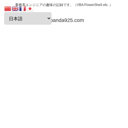
事務系エンジニアの趣味の記録です。（VBA PowerShell etc..）
papanda925.com