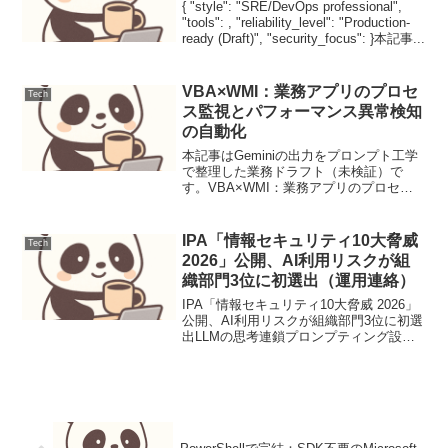
{ "style": "SRE/DevOps professional",
"tools": , "reliability_level": "Production-
ready (Draft)", "security_focus": }本記事...
VBA×WMI：業務アプリのプロセ
Tech
ス監視とパフォーマンス異常検知
の自動化
本記事はGeminiの出力をプロンプト工学
で整理した業務ドラフト（未検証）で
す。VBA×WMI：業務アプリのプロセス
監視とパフォーマンス異常検知の自動化
【背景と目的】複数の業務システムを並
行稼働させる環境で、特定のアプリがフ
IPA「情報セキュリティ10大脅威
Tech
リーズしたり、メ...
2026」公開、AI利用リスクが組
織部門3位に初選出（運用連絡）
IPA「情報セキュリティ10大脅威 2026」
公開、AI利用リスクが組織部門3位に初選
出LLMの思考連鎖プロンプティング設計
と評価1. ユースケース定義本稿では、顧
客サポートにおけるFAQからの問い合わ
せ対応を自動化するLLMプロンプトの
設...