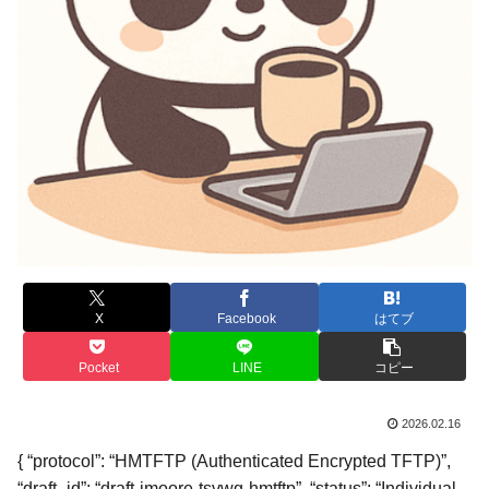
X
Facebook
はてブ
Pocket
LINE
コピー
2026.02.16
{ “protocol”: “HMTFTP (Authenticated Encrypted TFTP)”,
“draft_id”: “draft-jmoore-tsvwg-hmtftp”, “status”: “Individual