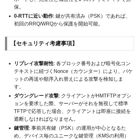
保。
0-RTTに近い動作
: 鍵が共有済み（PSK）であれば、
初回のRRQ/WRQから保護を開始可能。
【セキュリティ考慮事項】
リプレイ攻撃耐性
: 各ブロック番号および暗号化コン
テキストに紐づくNonce（カウンター）により、パケ
ットの再送や順序入れ替えによる攻撃を検知しま
す。
ダウングレード攻撃
: クライアントがHMTFTPオプシ
ョンを要求した際、サーバーがそれを無視して標準
TFTPで応答した場合、クライアントは即座に接続を
遮断しなければなりません。
鍵管理
: 事前共有鍵（PSK）の運用が中心となるた
め、デバイス毎のユニークな鍵管理（KMSの利用）