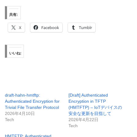
共有:
X
Facebook
Tumblr
いいね:
draft-hahn-hmtftp:
[Draft] Authenticated
Authenticated Encryption for
Encryption in TFTP
Trivial File Transfer Protocol
(HMTFTP) – IoTデバイスの
2026年4月10日
安全な更新を目指して
Tech
2026年4月22日
Tech
HMTFTP: Authenticated