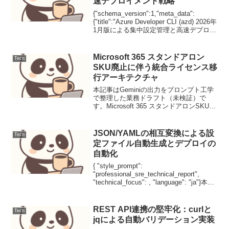
速デプロイメント戦略
{"schema_version":1,"meta_data":
{"title":"Azure Developer CLI (azd) 2026年
1月版による集中設定管理と高速デプロイ
メント戦略","category":"Cloud Nat...
Microsoft 365 スタンドアロン
Tech
SKU廃止に伴う統合ライセンス移
行アーキテクチャ
本記事はGeminiの出力をプロンプト工学
で整理した業務ドラフト（未検証）で
す。Microsoft 365 スタンドアロンSKU廃
止に伴う統合ライセンス移行アーキテク
チャ【導入】スタンドアロン版
SharePoint/OneDriveの販売終...
JSON/YAMLの相互変換による設
Tech
定ファイル自動生成とデプロイの
自動化
{ "style_prompt":
"professional_sre_technical_report",
"technical_focus": , "language": "ja"}本記
事はGeminiの出力をプロンプト工学で整
理した業...
REST API連携の堅牢化：curlと
Tech
jqによる自動バリデーション実装