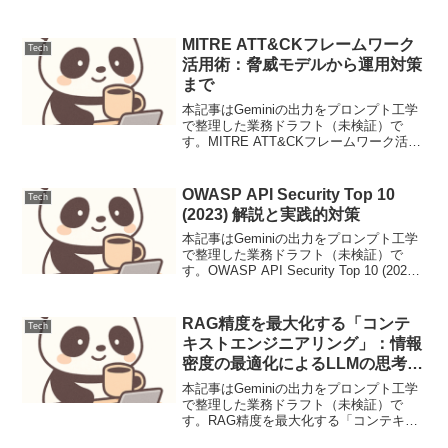
る。set targetPath=C:\set
resultLog=caclslog.txtcacls %tar...
MITRE ATT&CKフレームワーク
Tech
活用術：脅威モデルから運用対策
まで
本記事はGeminiの出力をプロンプト工学
で整理した業務ドラフト（未検証）で
す。MITRE ATT&CKフレームワーク活用
術：脅威モデルから運用対策までセキュ
リティエンジニアにとって、進化し続け
るサイバー脅威に対抗するための体系的
OWASP API Security Top 10
Tech
なアプロー...
(2023) 解説と実践的対策
本記事はGeminiの出力をプロンプト工学
で整理した業務ドラフト（未検証）で
す。OWASP API Security Top 10 (2023)
解説と実践的対策1. 概要と脅威モデル
APIは現代のアプリケーションの基盤であ
り、そのセキュリ...
RAG精度を最大化する「コンテ
Tech
キストエンジニアリング」：情報
密度の最適化によるLLMの思考深
度向上
本記事はGeminiの出力をプロンプト工学
で整理した業務ドラフト（未検証）で
す。RAG精度を最大化する「コンテキス
トエンジニアリング」：情報密度の最適