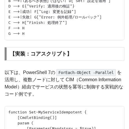
B -->|「あるべき状態」ではない| D["Set: 設定を適用"]

D --> E{"Verify: 適用後の検証"}

E -->|成功| F["Log: 変更を記録"]

E -->|失敗| G["Error: 例外処理/ロールバック"]

C --> H["Finish: 処理終了"]

F --> H

【実装：コアスクリプト】
以下は、PowerShell 7の
を
ForEach-Object -Parallel
活用し、複数ノードに対して CIM（Common Information
Model）経由でサービスの状態を冪等に制御する実戦的な
コード例です。
function Set-MyServiceIdempotent {

    [CmdletBinding()]

    param (

        [Parameter(Mandatory = $true)]
