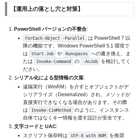
【運用上の落とし穴と対策】
PowerShell バージョンの不整合
:
は PowerShell 7 以
ForEach-Object -Parallel
降の機能です。Windows PowerShell 5.1 環境で
は
や
への書き換え、ま
Start-Job
Runspaces
たは
の
を検討してく
Invoke-Command
-AsJob
ださい。
シリアル化による型情報の欠落
:
遠隔実行（WinRM）を介すとオブジェクトがデ
シリアライズ（Deserialized）され、メソッドが
直接実行できなくなる場合があります。その際
は
のように、インスタンス
Invoke-CimMethod
自体ではなくキー情報を渡す設計が安全です。
文字コードと UAC
:
スクリプト保存時は
を推奨
UTF-8 with BOM