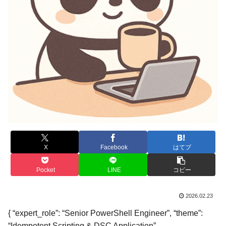
X
Facebook
はてブ
Pocket
LINE
コピー
2026.02.23
{ “expert_role”: “Senior PowerShell Engineer”, “theme”:
“Idempotent Scripting & DSC Application”,