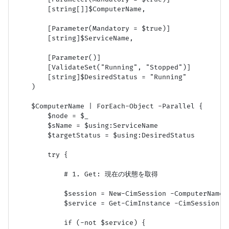
        [string[]]$ComputerName,

        [Parameter(Mandatory = $true)]

        [string]$ServiceName,

        [Parameter()]

        [ValidateSet("Running", "Stopped")]

        [string]$DesiredStatus = "Running"

    )

    $ComputerName | ForEach-Object -Parallel {

        $node = $_

        $sName = $using:ServiceName

        $targetStatus = $using:DesiredStatus

        try {

            # 1. Get: 現在の状態を取得

            $session = New-CimSession -ComputerName $
            $service = Get-CimInstance -CimSession $
            if (-not $service) {
