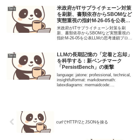
客サポートにおけるFAQからの問い合わ
せ対応を自動化するLLMプロン...
米政府がITサプライチェーン対策
Tech
を刷新、書類依存からSBOMなど
実態重視の指針M-26-05を公表
（運用連絡）
米政府がITサプライチェーン対策を刷
新、書類依存からSBOMなど実態重視の
指針M-26-05を公表LLMの思考連鎖プロン
プティング設計と評価1. ユースケース定
義本稿では、顧客サポートにおけるFAQ
からの問い合わせ対応を自動化するLLM
LLMの長期記憶の「定着と忘却」
Tech
プロ...
を科学する：新ベンチマーク
「PersistBench」の衝撃
language: jatone: professional, technical,
insightfulformat: markdownmath:
latexdiagrams: mermaidcode:
pythonfocus: mech...
curlでHTTP/2とJSONを操る