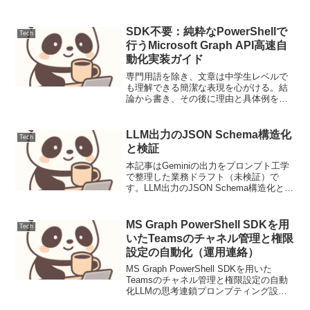
要件と前提DevOpsの現場では、REST
APIからのデータ取得、設定ファイルの管
理、ログ解析など、JSON形式のデータ...
SDK不要：純粋なPowerShellで
Tech
行うMicrosoft Graph API高速自
動化実装ガイド
専門用語を除き、文章は中学生レベルで
も理解できる簡潔な表現を心がける。結
論から書き、その後に理由と具体例を述
べる。「～だ」「～である」の常体を用
い、エンジニアとしての断定的な口調を
維持する。ソースコードには、保守性を
LLM出力のJSON Schema構造化
Tech
高めるためのインラインコ...
と検証
本記事はGeminiの出力をプロンプト工学
で整理した業務ドラフト（未検証）で
す。LLM出力のJSON Schema構造化と検
証ユースケース定義LLMから非構造化テ
キスト（例：顧客からのフィードバッ
ク、会議の議事録、製品説明）をインプ
MS Graph PowerShell SDKを用
Tech
ットとし...
いたTeamsのチャネル管理と権限
設定の自動化（運用連絡）
MS Graph PowerShell SDKを用いた
Teamsのチャネル管理と権限設定の自動
化LLMの思考連鎖プロンプティング設計
と評価1. ユースケース定義本稿では、顧