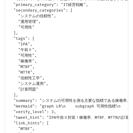
  "primary_category": "IT経営戦略",

  "secondary_categories": [

    "システムの信頼性",

    "運用管理",

    "可用性"

  ],

  "tags": [

    "IPA",

    "午前Ⅱ",

    "可用性",

    "稼働率",

    "MTBF",

    "MTTR",

    "信頼性工学",

    "システム運用",

    "計算問題"

  ],

  "summary": "システムの可用性を測る主要な指標である稼働率
  "mermaid": "graph LR\n    subgraph 可用性指標\n    
  "verify_level": 3,

  "tweet_hint": "IPA午前Ⅱ対策！稼働率、MTBF、MTTR
  "link_hints": [

    "MTBF",
