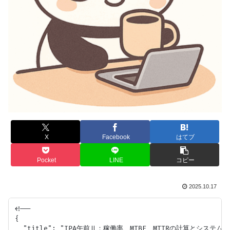
X
Facebook
はてブ
Pocket
LINE
コピー
2025.10.17
<!--

{

  "title": "IPA午前Ⅱ：稼働率、MTBF、MTTRの計算とシステム可