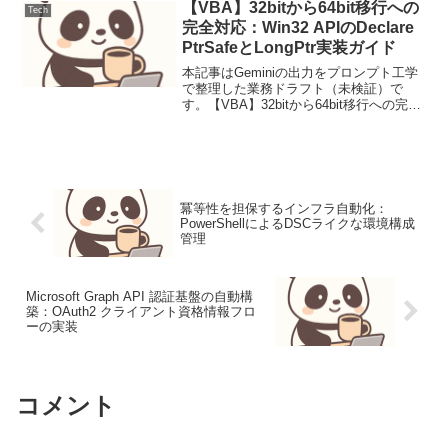
からの問い合わせ対応...
【VBA】32bitから64bit移行への
Tech
完全対応：Win32 APIのDeclare
PtrSafeとLongPtr実装ガイド
本記事はGeminiの出力をプロンプト工学
で整理した業務ドラフト（未検証）で
す。【VBA】32bitから64bit移行への完全
対応：Win32 APIのDeclare PtrSafeと
LongPtr実装ガイド【背景と目的】Office
の64...
冪等性を担保するインフラ自動化：
PowerShellによるDSCライクな環境構成
管理
Microsoft Graph API 認証基盤の自動構
築：OAuth2 クライアント資格情報フロ
ーの実装
コメント