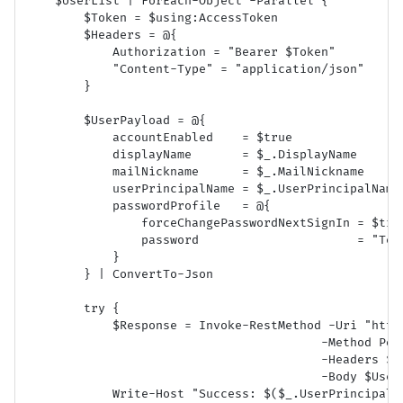
    $UserList | ForEach-Object -Parallel {

        $Token = $using:AccessToken

        $Headers = @{

            Authorization = "Bearer $Token"

            "Content-Type" = "application/json"

        }

        $UserPayload = @{

            accountEnabled    = $true

            displayName       = $_.DisplayName

            mailNickname      = $_.MailNickname

            userPrincipalName = $_.UserPrincipalName

            passwordProfile   = @{

                forceChangePasswordNextSignIn = $true
                password                      = "Temp
            }

        } | ConvertTo-Json

        try {

            $Response = Invoke-RestMethod -Uri "http
                                         -Method Post
                                         -Headers $He
                                         -Body $UserP
            Write-Host "Success: $($_.UserPrincipalNa