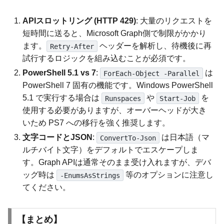
APIスロットリング (HTTP 429)
: 大量のリクエストを
短時間に送ると、Microsoft Graph側で制限がかかり
ます。
ヘッダーを解析し、待機後に再
Retry-After
試行するロジックを組み込むことが必須です。
PowerShell 5.1 vs 7
:
は
ForEach-Object -Parallel
PowerShell 7 固有の機能です。Windows PowerShell
5.1 で実行する場合は
や
を
Runspaces
Start-Job
使用する必要がありますが、オーバーヘッドが大き
いため PS7 への移行を強く推奨します。
文字コードとJSON
:
は日本語（マ
ConvertTo-Json
ルチバイト文字）をデフォルトでエスケープしま
す。Graph APIは通常そのまま受け入れますが、デバ
ッグ時は
等のオプションに注意し
-EnumsAsStrings
てください。
【まとめ】