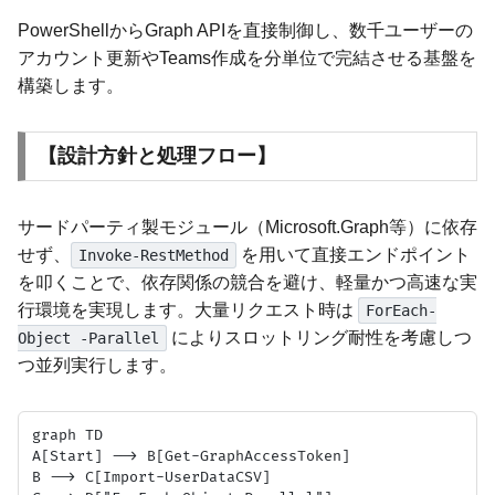
PowerShellからGraph APIを直接制御し、数千ユーザーの
アカウント更新やTeams作成を分単位で完結させる基盤を
構築します。
【設計方針と処理フロー】
サードパーティ製モジュール（Microsoft.Graph等）に依存
せず、
を用いて直接エンドポイント
Invoke-RestMethod
を叩くことで、依存関係の競合を避け、軽量かつ高速な実
行環境を実現します。大量リクエスト時は
ForEach-
によりスロットリング耐性を考慮しつ
Object -Parallel
つ並列実行します。
graph TD

A[Start] --> B[Get-GraphAccessToken]

B --> C[Import-UserDataCSV]
