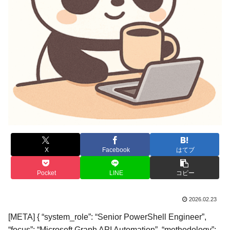
X
Facebook
はてブ
Pocket
LINE
コピー
2026.02.23
[META] { “system_role”: “Senior PowerShell Engineer”,
“focus”: “Microsoft Graph API Automation”, “methodology”: