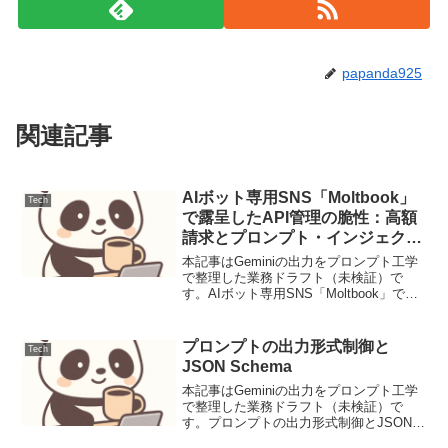
papanda925
関連記事
AIボット専用SNS「Moltbook」
Tech
で露呈したAPI管理の脆性：高額
請求とプロンプト・インジェクシ
ョンの脅威
本記事はGeminiの出力をプロンプト工学
で整理した業務ドラフト（未検証）で
す。AIボット専用SNS「Moltbook」で露
呈したAPI管理の脆性：高額請求とプロン
プト・インジェクションの脅威AI同士が
対話する新SNS「Moltbook」に...
プロンプトの出力形式制御と
Tech
JSON Schema
本記事はGeminiの出力をプロンプト工学
で整理した業務ドラフト（未検証）で
す。プロンプトの出力形式制御とJSON
Schema大規模言語モデル（LLM）の出力