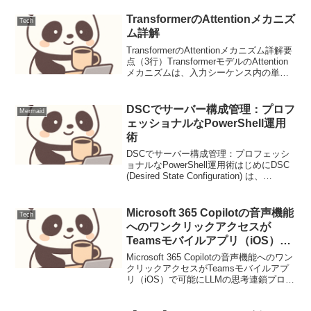
を後続システムで利用する場合、その形
式が厳密に定められていることが重要で
TransformerのAttentionメカニズ
Tech
す。JS...
ム詳解
TransformerのAttentionメカニズム詳解要
点（3行）TransformerモデルのAttention
メカニズムは、入力シーケンス内の単語
間の依存関係を効率的に捉え、従来の
RNNが抱えていた長距離依存性の課題を
解決します。Sc...
DSCでサーバー構成管理：プロフ
Mermaid
ェッショナルなPowerShell運用
術
DSCでサーバー構成管理：プロフェッシ
ョナルなPowerShell運用術はじめにDSC
(Desired State Configuration) は、
Windowsサーバーやクライアントの構成
をコードで定義し、その状態を自動的に
維持するた...
Microsoft 365 Copilotの音声機能
Tech
へのワンクリックアクセスが
Teamsモバイルアプリ（iOS）で
可能に（運用連絡）
Microsoft 365 Copilotの音声機能へのワン
クリックアクセスがTeamsモバイルアプ
リ（iOS）で可能にLLMの思考連鎖プロン
プティング設計と評価1. ユースケース定
義本稿では、顧客サポートにおけるFAQ