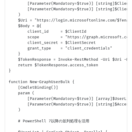
        [Parameter(Mandatory=$true)] [string]$ClientI
        [Parameter(Mandatory=$true)] [string]$ClientS
    )

    $Uri = "https://login.microsoftonline.com/$Tenant
    $Body = @{

        client_id     = $ClientId

        scope         = "https://graph.microsoft.com/
        client_secret = $ClientSecret

        grant_type    = "client_credentials"

    }

    $TokenResponse = Invoke-RestMethod -Uri $Uri -Me
    return $TokenResponse.access_token

}

function New-GraphUserBulk {

    [CmdletBinding()]

    param (

        [Parameter(Mandatory=$true)] [array]$UserList
        [Parameter(Mandatory=$true)] [string]$AccessT
    )

    # PowerShell 7以降の並列処理を活用
