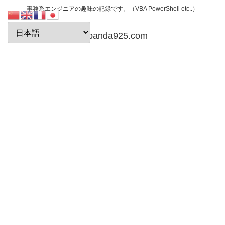
事務系エンジニアの趣味の記録です。（VBA PowerShell etc..）
papanda925.com