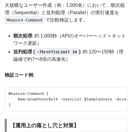
大規模なユーザー作成（例：1,000名）において、順次処
理（Sequential）と並列処理（Parallel）の実行速度を
で比較検証します。
Measure-Command
順次処理
: 約 1,000秒（APIのオーバーヘッド＋ネット
ワーク遅延）
並列処理 (
)
: 約 120〜150秒（理
-ThrottleLimit 10
論値で約7〜8倍の高速化）
検証コード例:
Measure-Command {

    New-GraphUserBulk -UserList $SampleUsers -AccessT
【運用上の落とし穴と対策】