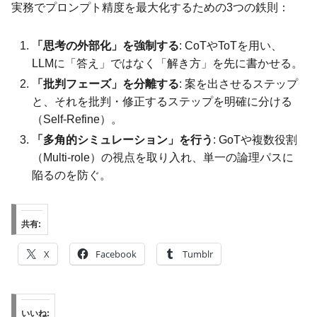
実務でプロンプト精度を最大化するための3つの鉄則：
「思考の外部化」を強制する
: CoTやToTを用い、
LLMに「答え」ではなく「解き方」を先に書かせる。
「批判フェーズ」を分離する
: 案を出させるステップ
と、それを批判・修正するステップを明確に分ける
（Self-Refine）。
「多角的シミュレーション」を行う
: GoTや複数役割
（Multi-role）の視点を取り入れ、単一の論理パスに
陥るのを防ぐ。
共有:
X
Facebook
Tumblr
いいね: