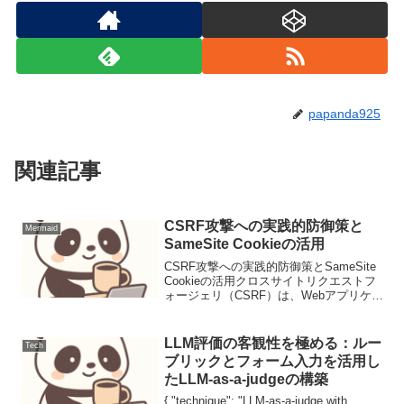
papanda925
関連記事
CSRF攻撃への実践的防御策と
Mermaid
SameSite Cookieの活用
CSRF攻撃への実践的防御策とSameSite
Cookieの活用クロスサイトリクエストフ
ォージェリ（CSRF）は、Webアプリケー
ションの一般的な脆弱性の一つであり、
ユーザーが意図しない操作を強制実行さ
せる攻撃です。我々実務家のセキュリ
LLM評価の客観性を極める：ルー
Tech
テ...
ブリックとフォーム入力を活用し
たLLM-as-a-judgeの構築
{ "technique": "LLM-as-a-judge with