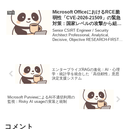
Schema大規模言語モデル（LLM）をシス
テムに組み込む際、その出力が常に意図
した構造と形式を持つとは限りません。
Microsoft OfficeにおけるRCE脆
Tech
特に自動化...
弱性「CVE-2026-21509」の緊急
対策：国家レベルの攻撃から組織
を守る指針
Senior CSIRT Engineer / Security
Architect Professional, Analytical,
Decisive, Objective RESEARCH-FIRST,
PLAN-DRIVEN Met...
エンタープライズRAGの進化：AI・心理
学・統計学を統合した「高信頼性」意思
決定支援システム
Microsoft PurviewによるAI不適切利用の
監視：Risky AI usageの実装と統制
コメント