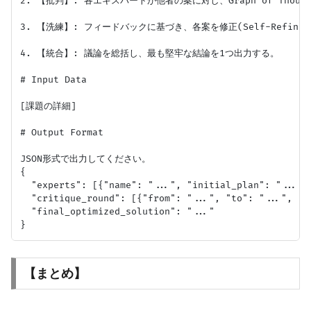
2. 【批判】: 各エキスパートが他者の案に対し、Graph of Thou
3. 【洗練】: フィードバックに基づき、各案を修正(Self-Refine)
4. 【統合】: 議論を総括し、最も堅牢な結論を1つ出力する。

# Input Data

[課題の詳細]

# Output Format

JSON形式で出力してください。

{

  "experts": [{"name": "...", "initial_plan": "..."}]
  "critique_round": [{"from": "...", "to": "...", "fe
  "final_optimized_solution": "..."

【まとめ】