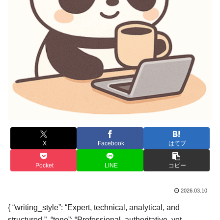
X
Facebook
はてブ
Pocket
LINE
コピー
2026.03.10
{ “writing_style”: “Expert, technical, analytical, and
structured.”, “tone”: “Professional, authoritative, yet