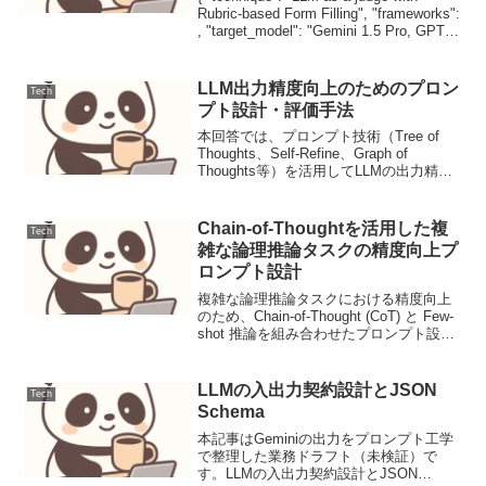
Rubric-based Form Filling", "frameworks":
, "target_model": "Gemini 1.5 Pro, GPT-
4o"...
LLM出力精度向上のためのプロン
Tech
プト設計・評価手法
本回答では、プロンプト技術（Tree of
Thoughts、Self-Refine、Graph of
Thoughts等）を活用してLLMの出力精度
を向上させるプロンプト設計手法を整
理・提示します。本記事はGeminiの出力
をプロンプト工...
Chain-of-Thoughtを活用した複
Tech
雑な論理推論タスクの精度向上プ
ロンプト設計
複雑な論理推論タスクにおける精度向上
のため、Chain-of-Thought (CoT) と Few-
shot 推論を組み合わせたプロンプト設計
を行います。まず現状の課題である「論
理の飛躍」と「形式崩れ」を特定し、ス
テップバイステップの思考...
LLMの入出力契約設計とJSON
Tech
Schema
本記事はGeminiの出力をプロンプト工学
で整理した業務ドラフト（未検証）で
す。LLMの入出力契約設計とJSON