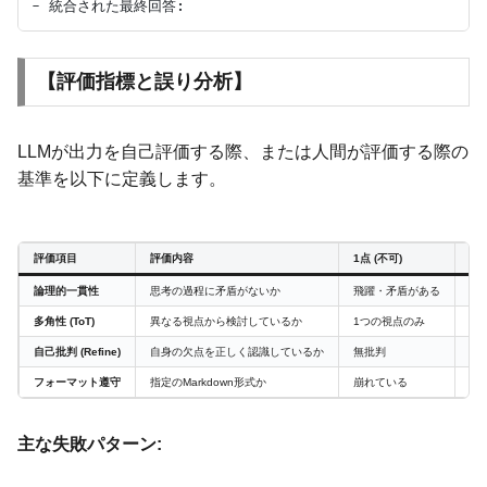
【評価指標と誤り分析】
LLMが出力を自己評価する際、または人間が評価する際の
基準を以下に定義します。
評価項目
評価内容
1点 (不可)
5点
論理的一貫性
思考の過程に矛盾がないか
飛躍・矛盾がある
全
多角性 (ToT)
異なる視点から検討しているか
1つの視点のみ
3
自己批判 (Refine)
自身の欠点を正しく認識しているか
無批判
核
フォーマット遵守
指定のMarkdown形式か
崩れている
完
主な失敗パターン: