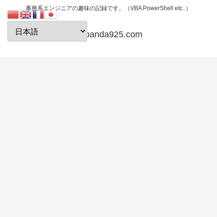
事務系エンジニアの趣味の記録です。（VBA PowerShell etc..）
papanda925.com