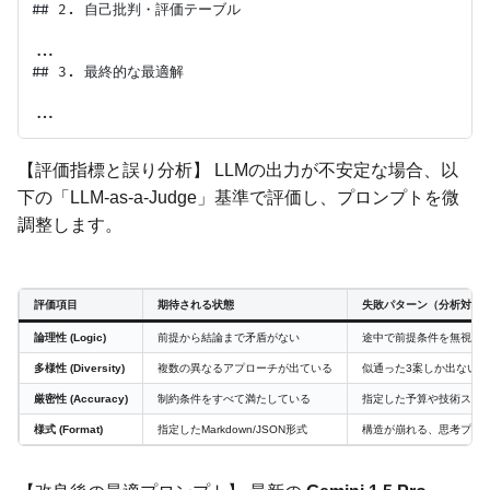
## 2. 自己批判・評価テーブル

...

## 3. 最終的な最適解

【評価指標と誤り分析】 LLMの出力が不安定な場合、以
下の「LLM-as-a-Judge」基準で評価し、プロンプトを微
調整します。
評価項目
期待される状態
失敗パターン（分析対象
論理性 (Logic)
前提から結論まで矛盾がない
途中で前提条件を無視す
多様性 (Diversity)
複数の異なるアプローチが出ている
似通った3案しか出ない
厳密性 (Accuracy)
制約条件をすべて満たしている
指定した予算や技術スタ
様式 (Format)
指定したMarkdown/JSON形式
構造が崩れる、思考プロ