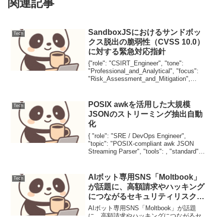
関連記事
SandboxJSにおけるサンドボッ
Tech
クス脱出の脆弱性（CVSS 10.0）
に対する緊急対応指針
{"role": "CSIRT_Engineer", "tone":
"Professional_and_Analytical", "focus":
"Risk_Assessment_and_Mitigation",
"output_for...
POSIX awkを活用した大規模
Tech
JSONのストリーミング抽出自動
化
{ "role": "SRE / DevOps Engineer",
"topic": "POSIX-compliant awk JSON
Streaming Parser", "tools": , "standard":
"POSIX",...
AIボット専用SNS「Moltbook」
Tech
が話題に、高額請求やハッキング
につながるセキュリティリスクが
指摘（運用連絡）
AIボット専用SNS「Moltbook」が話題
に、高額請求やハッキングにつながるセ