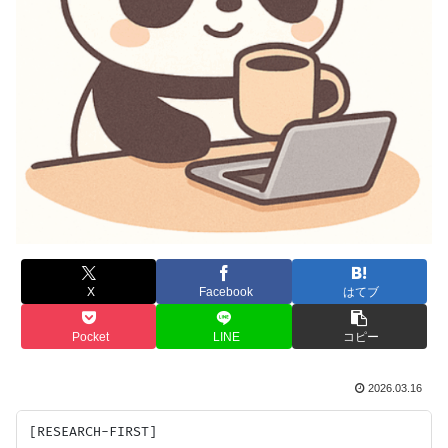
X
Facebook
はてブ
Pocket
LINE
コピー
2026.03.16
[RESEARCH-FIRST]
