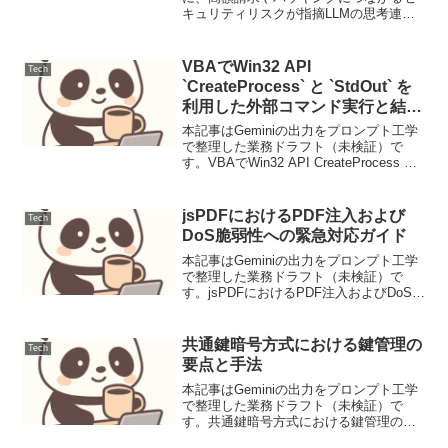
キュリティリスクが指摘LLMの思考連鎖
プロンプティング設計と評価1. ユースケ
ース定義本稿では、顧客サポートにおけ
るFAQからの問い合わせ対応を自動化す
VBAでWin32 API
Tech
るLL...
`CreateProcess` と `StdOut` を
利用した外部コマンド実行と結果
取得
本記事はGeminiの出力をプロンプト工学
で整理した業務ドラフト（未検証）で
す。VBAでWin32 API CreateProcess と
StdOut を利用した外部コマンド実行と結
果取得背景と要件VBAのShell関数は、外
部プログラム...
jsPDFにおけるPDF注入および
Tech
DoS脆弱性への緊急対応ガイド
本記事はGeminiの出力をプロンプト工学
で整理した業務ドラフト（未検証）で
す。jsPDFにおけるPDF注入およびDoS脆
弱性への緊急対応ガイド【脅威の概要と
背景】jsPDFの入力処理不備により、悪
意のあるオブジェクト注入（CVE-2026...
共通鍵暗号方式における鍵管理の
Tech
要点と手法
本記事はGeminiの出力をプロンプト工学
で整理した業務ドラフト（未検証）で
す。共通鍵暗号方式における鍵管理の要
点と手法共通鍵暗号方式における鍵管理