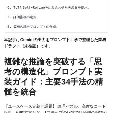
6. ToTとSelf-Refineを組み合わせた実装案を提示。

7. 評価指標の定義。

本記事は
Geminiの出力をプロンプト工学で整理した業務
ドラフト（未検証）
です。
複雑な推論を突破する「思
考の構造化」プロンプト実
装ガイド：主要34手法の精
髄を統合
【ユースケース定義と課題】 論理パズル、高度なコード
設計、戦略立案など、1ステップの回答では論理の飛躍や