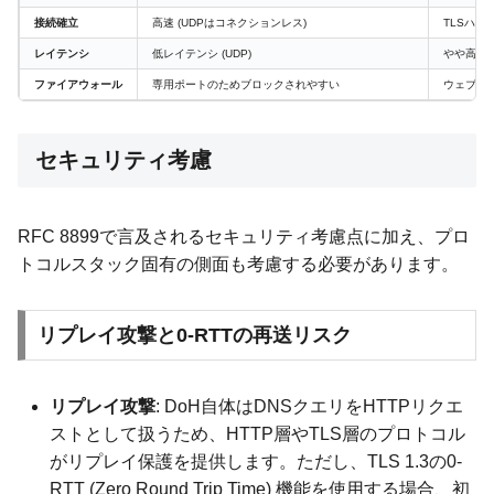
接続確立
高速 (UDPはコネクションレス)
TLSハ
レイテンシ
低レイテンシ (UDP)
やや高レイ
ファイアウォール
専用ポートのためブロックされやすい
ウェブト
セキュリティ考慮
RFC 8899で言及されるセキュリティ考慮点に加え、プロ
トコルスタック固有の側面も考慮する必要があります。
リプレイ攻撃と0-RTTの再送リスク
リプレイ攻撃
: DoH自体はDNSクエリをHTTPリクエ
ストとして扱うため、HTTP層やTLS層のプロトコル
がリプレイ保護を提供します。ただし、TLS 1.3の0-
RTT (Zero Round Trip Time) 機能を使用する場合、初