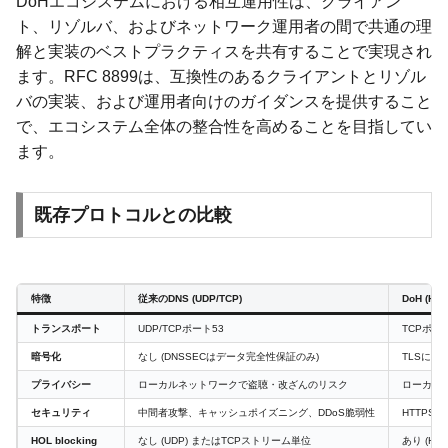
DoHエコシステムにおける相互運用性は、クライアン
ト、リゾルバ、およびネットワーク運用者の間で共通の理
解と実装のベストプラクティスを共有することで実現され
ます。RFC 8899は、互換性のあるクライアントとリゾル
バの実装、および運用者向けのガイダンスを提供すること
で、エコシステム全体の整合性を高めることを目指してい
ます。
既存プロトコルとの比較
特徴
従来のDNS (UDP/TCP)
DoH (HTT
トランスポート
UDP/TCPポート53
TCPポート4
暗号化
なし (DNSSECはデータ完全性保証のみ)
TLSに
プライバシー
ローカルネットワークで盗聴・改ざんのリスク
ローカル
セキュリティ
中間者攻撃、キャッシュポイズニング、DDoS脆弱性
HTTPS
HOL blocking
なし (UDP) またはTCPストリーム単位
あり (H