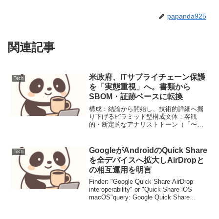
papanda925
関連記事
米政府、ITサプライチェーン保護
Tech
を「実態重視」へ。書類から
SBOM・証跡ベースに転換
構成：結論から開始し、技術的詳細へ掘
り下げるピラミッド型構成文体：客観
的・断定的なアナリストトーン（「〜と
考えられる」を避け「〜と分析する」
「〜を意味する」を使用）表記：技術用
語には初出時に簡潔な定義を付記視覚：
GoogleがAndroidのQuick Share
Tech
Mermaidによるプロトコ...
を全デバイスへ拡大しAirDropと
の相互運用を明言
Finder: "Google Quick Share AirDrop
interoperability" or "Quick Share iOS
macOS"query: Google Quick Share
AirDrop intero...