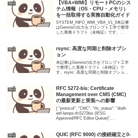
【VBA×WMI】リモートPCのシス
Tech
テム情報（OS・CPU・メモリ）
を一括取得する実務自動化ガイド
SYSTEM_INFO_WMI_VBA_V1_0本記事
はGeminiの出力をプロンプト工学で整理
した業務ドラフト（未検証）です。
【VBA×WMI】リモートPCのシステム情
報（OS・CPU・メモリ）を一括取得する
実務自動化ガイド【背景と目的】...
rsync: 高度な同期と削除オプシ
Tech
ョン
本記事はGeminiの出力をプロンプト工学
で整理した業務ドラフト（未検証）で
す。rsync: 高度な同期と削除オプション
1. 要件と前提、rsync コマンドを用いた
高度なファイル同期と安全な削除戦略に
ついて解説します。DevOpsの観点か...
RFC 5272-bis: Certificate
Tech
Management over CMS (CMC)
の最新更新と実装への影響
{ "protocol": "CMC", "rfc_status": "draft-
ietf-lamps-rfc5272bis (IESG
Approved/RFC Editor Queue)",
"category": "PKI / Se...
QUIC (RFC 9000) の接続確立と0-
Tech