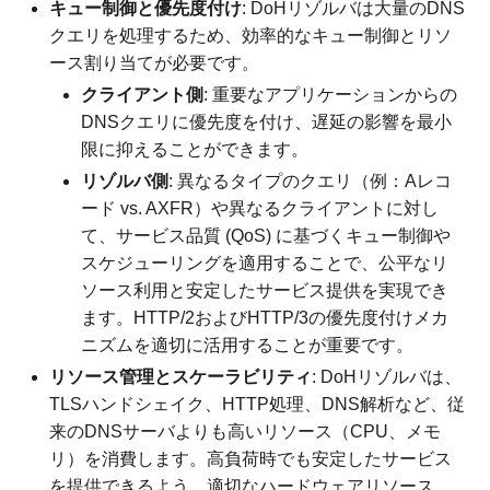
キュー制御と優先度付け
: DoHリゾルバは大量のDNS
クエリを処理するため、効率的なキュー制御とリソ
ース割り当てが必要です。
クライアント側
: 重要なアプリケーションからの
DNSクエリに優先度を付け、遅延の影響を最小
限に抑えることができます。
リゾルバ側
: 異なるタイプのクエリ（例：Aレコ
ード vs. AXFR）や異なるクライアントに対し
て、サービス品質 (QoS) に基づくキュー制御や
スケジューリングを適用することで、公平なリ
ソース利用と安定したサービス提供を実現でき
ます。HTTP/2およびHTTP/3の優先度付けメカ
ニズムを適切に活用することが重要です。
リソース管理とスケーラビリティ
: DoHリゾルバは、
TLSハンドシェイク、HTTP処理、DNS解析など、従
来のDNSサーバよりも高いリソース（CPU、メモ
リ）を消費します。高負荷時でも安定したサービス
を提供できるよう、適切なハードウェアリソース、