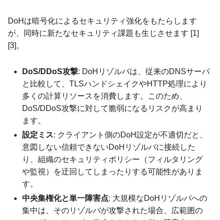
DoHは暗号化によるセキュリティ強化をもたらします
が、同時に新たなセキュリティ課題も生じさせます [1]
[3]。
DoS/DDoS攻撃
: DoHリゾルバは、従来のDNSサーバ
と比較して、TLSハンドシェイクやHTTP処理により
多くの計算リソースを消費します。このため、
DoS/DDoS攻撃に対して脆弱になるリスクが高まり
ます。
設定ミス
: クライアント側のDoH設定が不適切だと、
意図しない信頼できないDoHリゾルバに接続した
り、組織のセキュリティポリシー（フィルタリング
や監視）を迂回してしまったりする可能性がありま
す。
中央集権化と単一障害点
: 大規模なDoHリゾルバへの
集中は、そのリゾルバが攻撃された場合、広範囲の