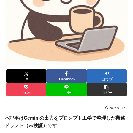
X
Facebook
はてブ
Pocket
LINE
コピー
2026.01.16
本記事は
Geminiの出力をプロンプト工学で整理した業務
ドラフト（未検証）
です。