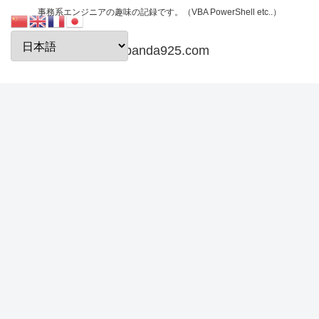
事務系エンジニアの趣味の記録です。（VBA PowerShell etc..）
papanda925.com