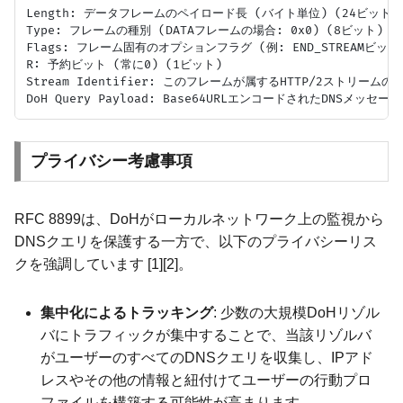
Length: データフレームのペイロード長 (バイト単位) (24ビット)

Type: フレームの種別 (DATAフレームの場合: 0x0) (8ビット)

Flags: フレーム固有のオプションフラグ (例: END_STREAMビッ
R: 予約ビット (常に0) (1ビット)

Stream Identifier: このフレームが属するHTTP/2ストリームの識
プライバシー考慮事項
RFC 8899は、DoHがローカルネットワーク上の監視から
DNSクエリを保護する一方で、以下のプライバシーリス
クを強調しています [1][2]。
集中化によるトラッキング
: 少数の大規模DoHリゾル
バにトラフィックが集中することで、当該リゾルバ
がユーザーのすべてのDNSクエリを収集し、IPアド
レスやその他の情報と紐付けてユーザーの行動プロ
ファイルを構築する可能性が高まります。