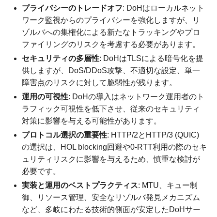
プライバシーのトレードオフ
: DoHはローカルネット
ワーク監視からのプライバシーを強化しますが、リ
ゾルバへの集権化による新たなトラッキングやプロ
ファイリングのリスクを考慮する必要があります。
セキュリティの多層性
: DoHはTLSによる暗号化を提
供しますが、DoS/DDoS攻撃、不適切な設定、単一
障害点のリスクに対して脆弱性が残ります。
運用の可視性
: DoHの導入はネットワーク運用者のト
ラフィック可視性を低下させ、従来のセキュリティ
対策に影響を与える可能性があります。
プロトコル選択の重要性
: HTTP/2とHTTP/3 (QUIC)
の選択は、HOL blocking回避や0-RTT利用の際のセキ
ュリティリスクに影響を与えるため、慎重な検討が
必要です。
実装と運用のベストプラクティス
: MTU、キュー制
御、リソース管理、安全なリゾルバ発見メカニズム
など、多岐にわたる技術的側面が安定したDoHサー