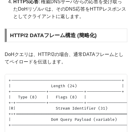
HTTPS応答
: 権威DNSサーバからの応答を受け取っ
たDoHリゾルバは、そのDNS応答をHTTPレスポンス
としてクライアントに返します。
HTTP/2 DATAフレーム構造 (簡略化)
DoHクエリは、HTTP/2の場合、通常DATAフレームとし
てペイロードを伝送します。
+-----------------------------------------------+

|                 Length (24)                   |

+---------------+---------------+---------------+

|   Type (8)    |   Flags (8)   |

+-+-------------+---------------+--------------------
|R|                 Stream Identifier (31)           
+=+==================================================
|                 DoH Query Payload (variable)       
+----------------------------------------------------