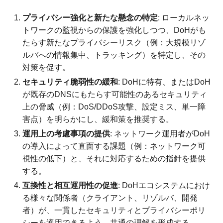
プライバシー強化と新たな懸念の特定
: ローカルネッ
トワークの監視からの保護を強化しつつ、DoHがも
たらす新たなプライバシーリスク（例：大規模リゾ
ルバへの情報集中、トラッキング）を特定し、その
対策を促す。
セキュリティ脆弱性の緩和
: DoHに特有、またはDoH
が既存のDNSにもたらす可能性のあるセキュリティ
上の脅威（例：DoS/DDoS攻撃、設定ミス、単一障
害点）を明らかにし、緩和策を推奨する。
運用上の考慮事項の提供
: ネットワーク運用者がDoH
の導入によって直面する課題（例：ネットワーク可
視性の低下）と、それに対応するための指針を提供
する。
互換性と相互運用性の促進
: DoHエコシステムにおけ
る様々な関係者（クライアント、リゾルバ、開発
者）が、一貫したセキュリティとプライバシーポリ
シーを適用できるよう、共通の理解を形成する。